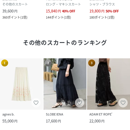
その他のスカート
ロング・マキシスカート
シャツ・ブラウス
39,600
15,840
19,800
円
円
40
%
OFF
円
50
%
OFF
360
ポイント
(
1倍
)
144
ポイント
(
1倍
)
180
ポイント
(
1倍
)
その他のスカート
のランキング
1
2
3
agnes b.
SLOBE IENA
ADAM ET ROPE'
55,000
17,600
22,000
円
円
円