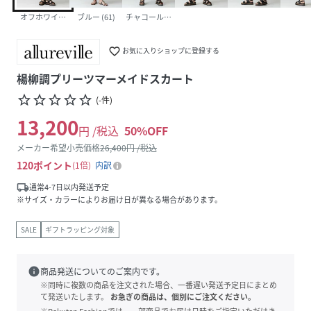
オフホワイト (02)
ブルー (61)
チャコールグレー (94)
favorite_border
お気に入りショップに登録する
楊柳調プリーツマーメイドスカート
star_border
star_border
star_border
star_border
star_border
(
-
件
)
13,200
円 /税込
50
%OFF
メーカー希望小売価格
26,400
円 /税込
120
ポイント
1倍
内訳
local_shipping
通常4-7日以内発送予定
※サイズ・カラーによりお届け日が異なる場合があります。
SALE
ギフトラッピング対象
info
商品発送についてのご案内です。
※同時に複数の商品を注文された場合、一番遅い発送予定日にまとめ
て発送いたします。
お急ぎの商品は、個別にご注文ください。