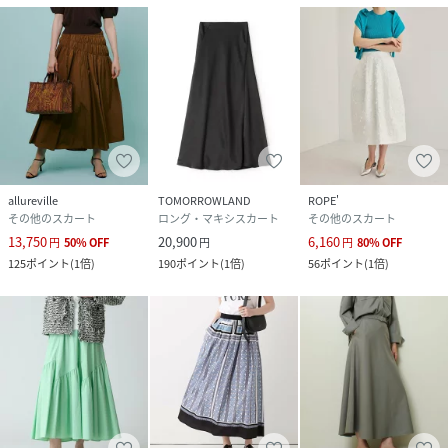
allureville
TOMORROWLAND
ROPE'
その他のスカート
ロング・マキシスカート
その他のスカート
13,750
20,900
6,160
円
50
%
OFF
円
円
80
%
OFF
125
ポイント
(
1倍
)
190
ポイント
(
1倍
)
56
ポイント
(
1倍
)