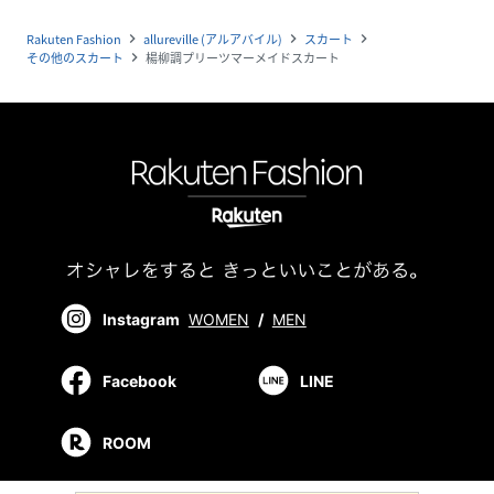
Rakuten Fashion
allureville (アルアバイル)
スカート
navigate_next
navigate_next
navigate_next
その他のスカート
楊柳調プリーツマーメイドスカート
navigate_next
Instagram
WOMEN
/
MEN
Facebook
LINE
ROOM