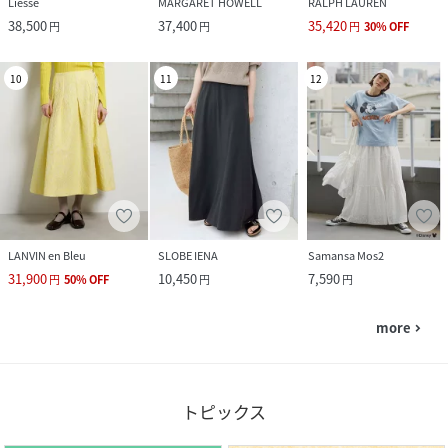
Liesse
MARGARET HOWELL
RALPH LAUREN
38,500
37,400
35,420
円
円
円
30
%
OFF
10
11
12
LANVIN en Bleu
SLOBE IENA
Samansa Mos2
31,900
10,450
7,590
円
50
%
OFF
円
円
more
navigate_next
トピックス