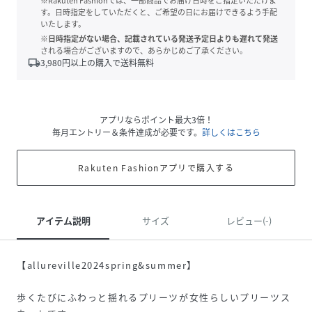
※Rakuten Fashionでは、一部商品でお届け日時をご指定いただけま
す。日時指定をしていただくと、ご希望の日にお届けできるよう手配
いたします。
※日時指定がない場合、記載されている発送予定日よりも遅れて発送
される場合がございますので、あらかじめご了承ください。
local_shipping
3,980
円以上の購入で送料無料
アプリならポイント最大3倍！
毎月エントリー＆条件達成が必要です。
詳しくはこちら
Rakuten Fashionアプリで購入する
アイテム説明
サイズ
レビュー(-)
【allureville2024spring&summer】
歩くたびにふわっと揺れるプリーツが女性らしいプリーツス