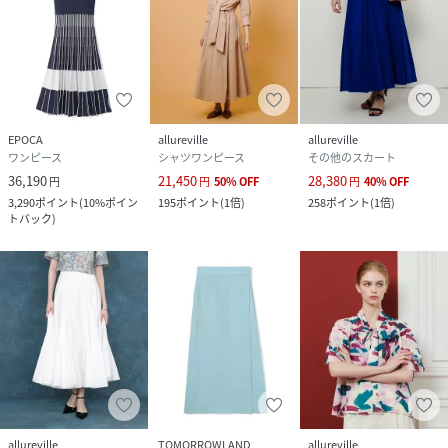
EPOCA
allureville
allureville
ワンピース
シャツワンピース
その他のスカート
36,190
21,450
28,380
円
円
50
%
OFF
円
40
%
OFF
3,290
ポイント
(
10%ポイン
195
ポイント
(
1倍
)
258
ポイント
(
1倍
)
トバック
)
allureville
TOMORROWLAND
allureville