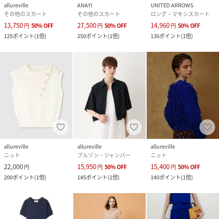
allureville
ANAYI
UNITED ARROWS
その他のスカート
その他のスカート
ロング・マキシスカート
13,750
27,500
14,960
円
50
%
OFF
円
50
%
OFF
円
50
%
OFF
125
ポイント
(
1倍
)
250
ポイント
(
1倍
)
136
ポイント
(
1倍
)
allureville
allureville
allureville
ニット
ブルゾン・ジャンパー
ニット
22,000
15,950
15,400
円
円
50
%
OFF
円
50
%
OFF
200
ポイント
(
1倍
)
145
ポイント
(
1倍
)
140
ポイント
(
1倍
)