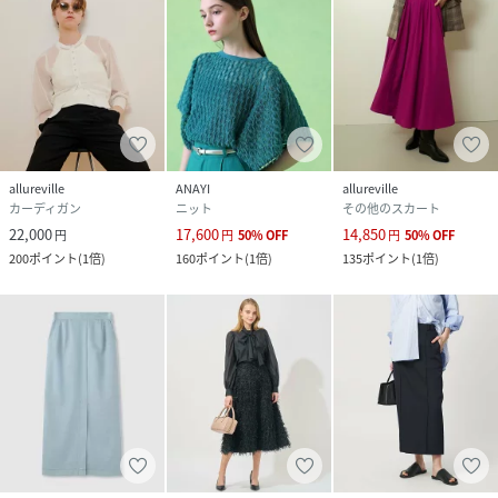
allureville
ANAYI
allureville
カーディガン
ニット
その他のスカート
22,000
17,600
14,850
円
円
50
%
OFF
円
50
%
OFF
200
ポイント
(
1倍
)
160
ポイント
(
1倍
)
135
ポイント
(
1倍
)