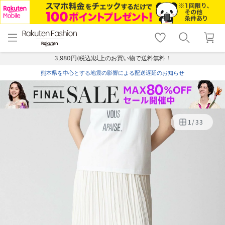
menu
home
search
favorite_border
shopping_cart
lock_outline
メニュー
トップ
検索
お気に入り
カート
ログイン
3,980円(税込)以上のお買い物で送料無料！
熊本県を中心とする地震の影響による配送遅延のお知らせ
1
/
33