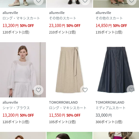
allureville
allureville
allureville
ロング・マキシスカート
その他のスカート
その他のスカート
13,200
23,100
14,850
円
50
%
OFF
円
50
%
OFF
円
50
%
OFF
120
ポイント
(
1倍
)
210
ポイント
(
1倍
)
135
ポイント
(
1倍
)
allureville
TOMORROWLAND
TOMORROWLAND
シャツ・ブラウス
ロング・マキシスカート
ミディアムスカート
13,200
11,550
33,000
円
50
%
OFF
円
50
%
OFF
円
120
ポイント
(
1倍
)
105
ポイント
(
1倍
)
300
ポイント
(
1倍
)