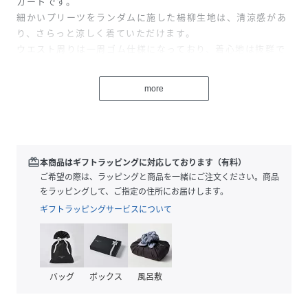
カートです。
細かいプリーツをランダムに施した楊柳生地は、清涼感があ
り、さらっと涼しく着ていただけます。
ウエスト周りは一周ゴム仕様になっており、着心地は抜群で
す。
more
【スタッフコメント】
落ちのある軽やかなサテン調の生地ですので
プリーツが腰回りで膨らむ感じもなく
スッキリと着ていただけます。
redeem
本商品はギフトラッピングに対応しております（有料）
※照明の関係により、実際よりも色味が違って見える場合が
ご希望の際は、ラッピングと商品を一緒にご注文ください。商品
ございます。
をラッピングして、ご指定の住所にお届けします。
またパソコン・スマートフォンなどの環境により、製品と画
ギフトラッピングサービスについて
像のカラーが異なる場合もございます。
予めご了承ください。
バッグ
ボックス
風呂敷
性別タイプ
レディース
原産国
日本