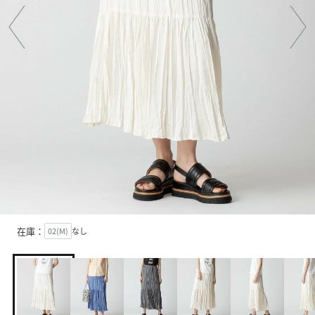
在庫：
02(M)
なし