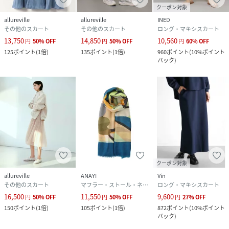
クーポン対象
allureville
allureville
INED
その他のスカート
その他のスカート
ロング・マキシスカート
13,750
14,850
10,560
円
50
%
OFF
円
50
%
OFF
円
60
%
OFF
125
ポイント
(
1倍
)
135
ポイント
(
1倍
)
960
ポイント
(
10%ポイント
バック
)
クーポン対象
allureville
ANAYI
Vin
その他のスカート
マフラー・ストール・ネックウォーマー
ロング・マキシスカート
16,500
11,550
9,600
円
50
%
OFF
円
50
%
OFF
円
27
%
OFF
150
ポイント
(
1倍
)
105
ポイント
(
1倍
)
872
ポイント
(
10%ポイント
バック
)