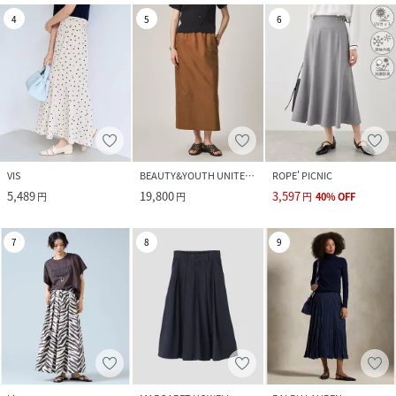
4
5
6
VIS
BEAUTY&YOUTH UNITED ARROWS
ROPE' PICNIC
5,489
19,800
3,597
円
円
円
40
%
OFF
7
8
9