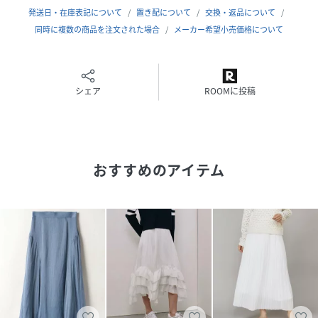
発送日・在庫表記について
置き配について
交換・返品について
素材
同時に複数の商品を注文された場合
表地:ポリエステル100% 裏地:ポリエステル
メーカー希望小売価格について
100%
サイズ
02(M)
シェア
ROOMに投稿
クリーニング
洗濯不可|漂白不可|タンブル乾燥不可|アイロン仕
上げ不可|ドライ可|ウエットクリーニング不可
品番
KK7614_20241011110
(
20241011110-02-020 KK7614
)
おすすめのアイテム