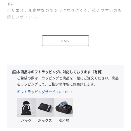
す。
ポリエステル素材なのでシワになりにくく、乾きやすいのも
嬉しいポイント。
ーーー
性別タイプ
ユニセックス
more
素材
ポリエステル100%
サイズ
F
redeem
本商品はギフトラッピングに対応しております（有料）
品番
ご希望の際は、ラッピングと商品を一緒にご注文ください。商品
KJ9551_111646
(
111646-15-09 KJ9551
)
をラッピングして、ご指定の住所にお届けします。
ギフトラッピングサービスについて
バッグ
ボックス
風呂敷