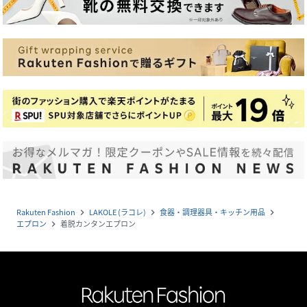
Rakuten Fashion
LAKOLE (ラコレ)
食器・調理器具・キッチン用品
navigate_next
navigate_next
navigate_next
エプロン
着脱カンタンエプロン
navigate_next