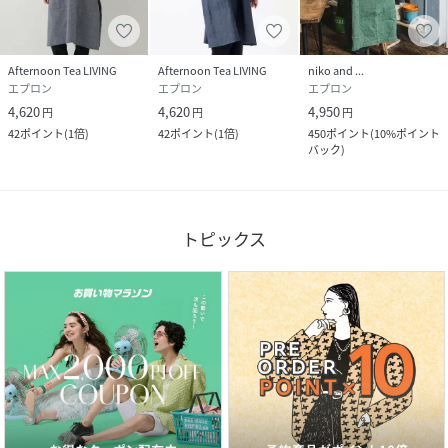
Afternoon Tea LIVING
Afternoon Tea LIVING
niko and ...
エプロン
エプロン
エプロン
4,620
4,620
4,950
円
円
円
42
ポイント
(
1倍
)
42
ポイント
(
1倍
)
450
ポイント
(
10%ポイント
バック
)
トピックス