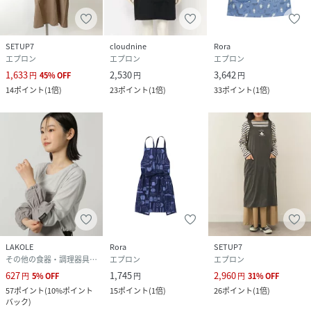
SETUP7
cloudnine
Rora
エプロン
エプロン
エプロン
1,633
2,530
3,642
円
45
%
OFF
円
円
14
ポイント
(
1倍
)
23
ポイント
(
1倍
)
33
ポイント
(
1倍
)
LAKOLE
Rora
SETUP7
その他の食器・調理器具・キッチン用品
エプロン
エプロン
627
1,745
2,960
円
5
%
OFF
円
円
31
%
OFF
57
ポイント
(
10%ポイント
15
ポイント
(
1倍
)
26
ポイント
(
1倍
)
バック
)