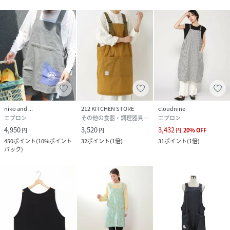
niko and ...
212 KITCHEN STORE
cloudnine
エプロン
その他の食器・調理器具・キッチン用品
エプロン
4,950
3,520
3,432
円
円
円
20
%
OFF
450
ポイント
(
10%ポイント
32
ポイント
(
1倍
)
31
ポイント
(
1倍
)
バック
)