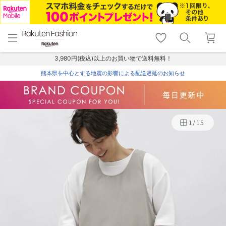
menu
home
search
favorite_border
shopping_cart
lock_outline
メニュー
トップ
検索
お気に入り
カート
ログイン
3,980円(税込)以上のお買い物で送料無料！
熊本県を中心とする地震の影響による配送遅延のお知らせ
1
/
15