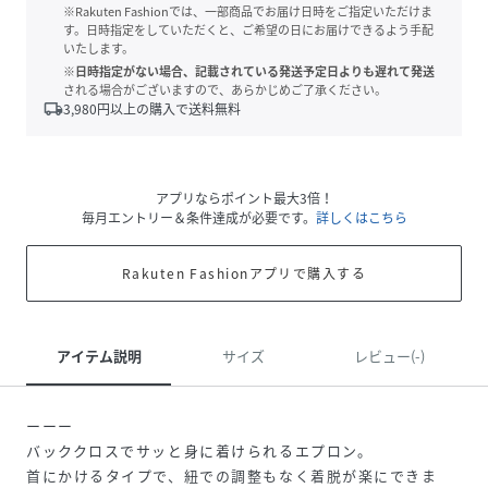
※Rakuten Fashionでは、一部商品でお届け日時をご指定いただけま
す。日時指定をしていただくと、ご希望の日にお届けできるよう手配
いたします。
※日時指定がない場合、記載されている発送予定日よりも遅れて発送
される場合がございますので、あらかじめご了承ください。
local_shipping
3,980
円以上の購入で送料無料
アプリならポイント最大3倍！
毎月エントリー＆条件達成が必要です。
詳しくはこちら
Rakuten Fashionアプリで購入する
アイテム説明
サイズ
レビュー(-)
ーーー
バッククロスでサッと身に着けられるエプロン。
首にかけるタイプで、紐での調整もなく着脱が楽にできま