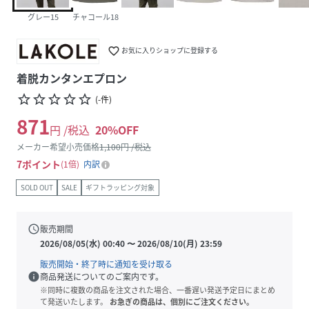
グレー15
チャコール18
favorite_border
お気に入りショップに登録する
着脱カンタンエプロン
star_border
star_border
star_border
star_border
star_border
(
-
件
)
871
円 /税込
20
%OFF
メーカー希望小売価格
1,100
円 /税込
7
ポイント
1倍
内訳
SOLD OUT
SALE
ギフトラッピング対象
schedule
販売期間
2026/08/05(水) 00:40
〜
2026/08/10(月) 23:59
販売開始・終了時に通知を受け取る
info
商品発送についてのご案内です。
※同時に複数の商品を注文された場合、一番遅い発送予定日にまとめ
て発送いたします。
お急ぎの商品は、個別にご注文ください。