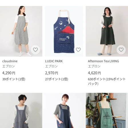
cloudnine
LUDIC PARK
Afternoon Tea LIVING
エプロン
エプロン
エプロン
4,290
2,970
4,620
円
円
円
39
ポイント
(
1倍
)
27
ポイント
(
1倍
)
630
ポイント
(
15%ポイント
バック
)