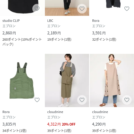
studio CLIP
LBC
Rora
エプロン
エプロン
エプロン
2,860
2,189
3,591
円
円
円
260
ポイント
(
10%ポイント
19
ポイント
(
1倍
)
32
ポイント
(
1倍
)
バック
)
Rora
cloudnine
cloudnine
エプロン
エプロン
エプロン
3,835
4,312
4,290
円
円
20
%
OFF
円
34
ポイント
(
1倍
)
39
ポイント
(
1倍
)
39
ポイント
(
1倍
)