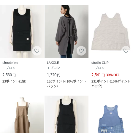
cloudnine
LAKOLE
studio CLIP
エプロン
エプロン
エプロン
2,530
1,320
2,541
円
円
円
30
%
OFF
23
ポイント
(
1倍
)
120
ポイント
(
10%ポイント
231
ポイント
(
10%ポイント
バック
)
バック
)