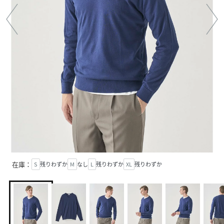
在庫：
S
残りわずか
M
なし
L
残りわずか
XL
残りわずか