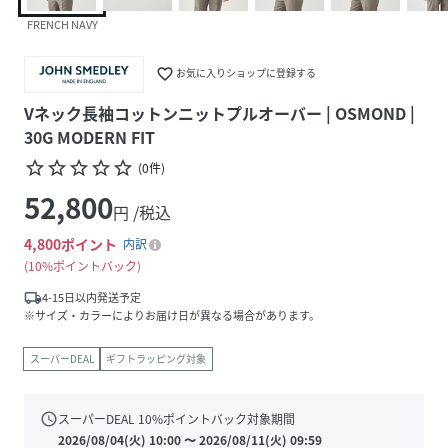
FRENCH NAVY
favorite_border
お気に入りショップに登録する
Vネック長袖コットンニットプルオーバー | OSMOND |
30G MODERN FIT
star_border
star_border
star_border
star_border
star_border
(
0
件
)
52,800
円 /税込
4,800
ポイント
内訳
10%ポイントバック
local_shipping
4-15日以内発送予定
※サイズ・カラーによりお届け日が異なる場合があります。
スーパーDEAL
ギフトラッピング対象
schedule
スーパーDEAL
10
%ポイントバック対象期間
2026/08/04(火) 10:00
〜
2026/08/11(火) 09:59