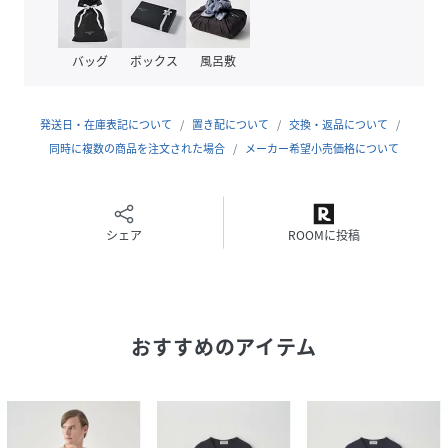
ジョンスメドレーの代名詞でもあるハイゲージの30Gニッ
ト。薄手でやや透けのある上品な質感。ハイゲージになれば
なるほど生産には高度なテクニックを必要とします。
バッグ
ボックス
風呂敷
SPRING/SUMMERCOLLECTIONでは、世界的にも評価の高
い最高級綿「JOHNSMEDLEY'SSEAISLANDCOTTON（シ
ーアイランドコットン）」を使用。シルクのような光沢とカ
発送日・在庫表記について
置き配について
交換・返品について
シミアのような肌触りをあわせ持つ最高級天然素材です。
同時に複数の商品を注文された場合
メーカー希望小売価格について
modelheight186cm／Ｌサイズ着用
シェア
ROOMに投稿
性別タイプ
メンズ
素材
シーアイランドコットン 100%
おすすめのアイテム
サイズ
S、M、L、XL
品番
KJ4530_OSMONDFNV
(
OSMONDFNV-FNV-S KJ4530
)