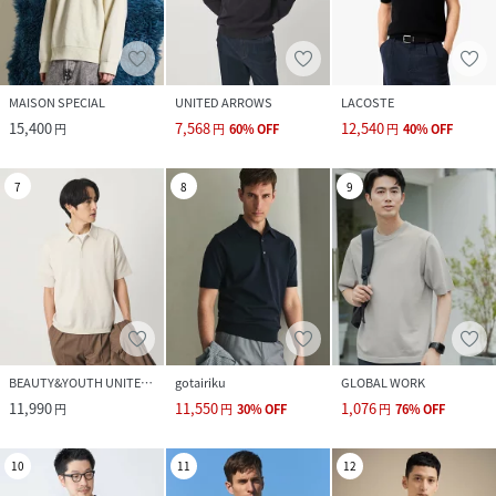
MAISON SPECIAL
UNITED ARROWS
LACOSTE
15,400
7,568
12,540
円
円
60
%
OFF
円
40
%
OFF
7
8
9
BEAUTY&YOUTH UNITED ARROWS
gotairiku
GLOBAL WORK
11,990
11,550
1,076
円
円
30
%
OFF
円
76
%
OFF
10
11
12