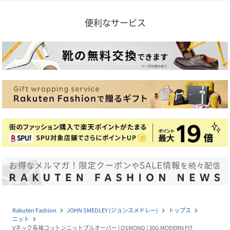
便利なサービス
Rakuten Fashion
JOHN SMEDLEY (ジョンスメドレー)
トップス
navigate_next
navigate_next
navigate_next
ニット
navigate_next
Vネック長袖コットンニットプルオーバー | OSMOND | 30G MODERN FIT