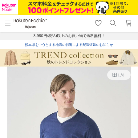
menu
home
search
favorite_border
shopping_cart
lock_outline
メニュー
トップ
検索
お気に入り
カート
ログイン
3,980円(税込)以上のお買い物で送料無料！
熊本県を中心とする地震の影響による配送遅延のお知らせ
1
/
8