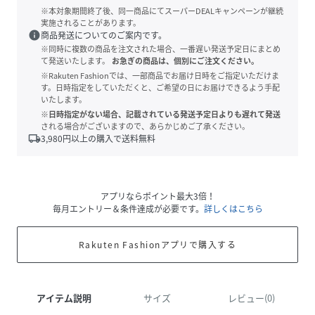
※本対象期間終了後、同一商品にてスーパーDEALキャンペーンが継続
実施されることがあります。
info
商品発送についてのご案内です。
※同時に複数の商品を注文された場合、一番遅い発送予定日にまとめ
て発送いたします。
お急ぎの商品は、個別にご注文ください。
※Rakuten Fashionでは、一部商品でお届け日時をご指定いただけま
す。日時指定をしていただくと、ご希望の日にお届けできるよう手配
いたします。
※日時指定がない場合、記載されている発送予定日よりも遅れて発送
される場合がございますので、あらかじめご了承ください。
local_shipping
3,980
円以上の購入で送料無料
アプリならポイント最大3倍！
毎月エントリー＆条件達成が必要です。
詳しくはこちら
Rakuten Fashionアプリで購入する
アイテム説明
サイズ
レビュー(0)