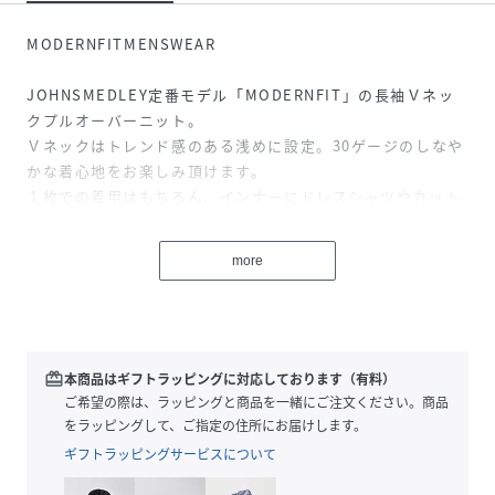
MODERNFITMENSWEAR
JOHNSMEDLEY定番モデル「MODERNFIT」の長袖Ｖネッ
クプルオーバーニット。
Ｖネックはトレンド感のある浅めに設定。30ゲージのしなや
かな着心地をお楽しみ頂けます。
１枚での着用はもちろん、インナーにドレスシャツやカット
ソーなどを合わせても。ON/OFFを問わず幅広いシーンで活
躍する１枚です。
more
-MODERNFIT(モダンフィット)-
JOHNSMEDLEYらしいオーセンティックなバランスを保ち
ながらも、肩幅や着丈、腕周りに若干の余裕を持たせた定番
redeem
本商品はギフトラッピングに対応しております（有料）
シリーズです。同シリーズでのツイン・アンサンブルでのご
ご希望の際は、ラッピングと商品を一緒にご注文ください。商品
着用もおすすめです。
をラッピングして、ご指定の住所にお届けします。
ギフトラッピングサービスについて
-Fabric&Gauge-