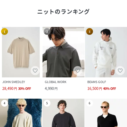
ニット
のランキング
1
2
3
JOHN SMEDLEY
GLOBAL WORK
BEAMS GOLF
28,490
4,990
16,500
円
30
%
OFF
円
円
40
%
OFF
4
5
6