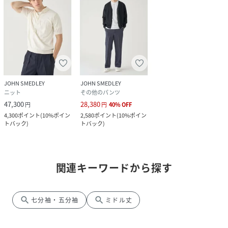
JOHN SMEDLEY
JOHN SMEDLEY
ニット
その他のパンツ
47,300
28,380
円
円
40
%
OFF
4,300
ポイント
(
10%ポイン
2,580
ポイント
(
10%ポイン
トバック
)
トバック
)
関連キーワードから探す
search
search
七分袖・五分袖
ミドル丈