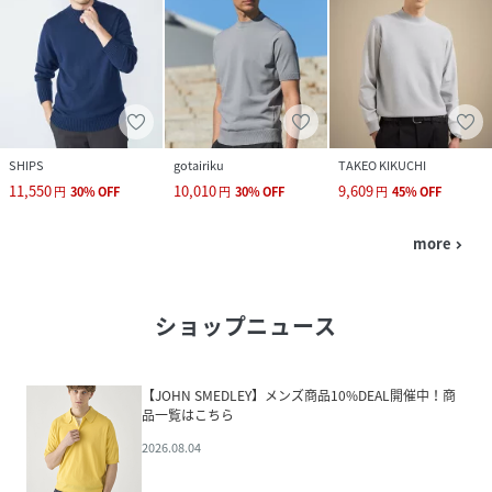
SHIPS
gotairiku
TAKEO KIKUCHI
11,550
10,010
9,609
円
30
%
OFF
円
30
%
OFF
円
45
%
OFF
more
navigate_next
ショップニュース
【JOHN SMEDLEY】メンズ商品10%DEAL開催中！商
品一覧はこちら
2026.08.04