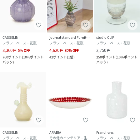
CASSELINI
journal standard Furniture
studio CLIP
フラワーベース・花瓶
フラワーベース・花瓶
フラワーベース・花瓶
8,360
4,620
2,750
円
5
%
OFF
円
30
%
OFF
円
760
ポイント
(
10%ポイント
42
ポイント
(
1倍
)
250
ポイント
(
10%ポイント
バック
)
バック
)
CASSELINI
ARABIA
Francfranc
フラワーベース・花瓶
その他のインテリア・生活雑貨
フラワーベース・花瓶