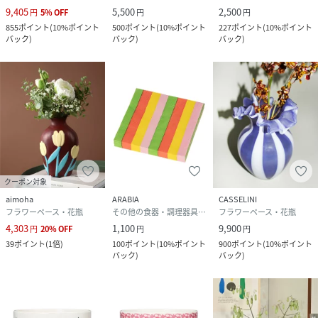
9,405
5,500
2,500
円
5
%
OFF
円
円
855
ポイント
(
10%ポイント
500
ポイント
(
10%ポイント
227
ポイント
(
10%ポイント
バック
)
バック
)
バック
)
クーポン対象
aimoha
ARABIA
CASSELINI
フラワーベース・花瓶
その他の食器・調理器具・キッチン用品
フラワーベース・花瓶
4,303
1,100
9,900
円
20
%
OFF
円
円
39
ポイント
(
1倍
)
100
ポイント
(
10%ポイント
900
ポイント
(
10%ポイント
バック
)
バック
)