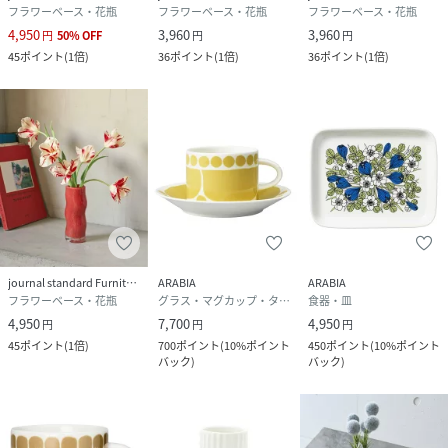
フラワーベース・花瓶
フラワーベース・花瓶
フラワーベース・花瓶
4,950
3,960
3,960
円
50
%
OFF
円
円
45
ポイント
(
1倍
)
36
ポイント
(
1倍
)
36
ポイント
(
1倍
)
journal standard Furniture
ARABIA
ARABIA
フラワーベース・花瓶
グラス・マグカップ・タンブラー
食器・皿
4,950
7,700
4,950
円
円
円
45
ポイント
(
1倍
)
700
ポイント
(
10%ポイント
450
ポイント
(
10%ポイント
バック
)
バック
)