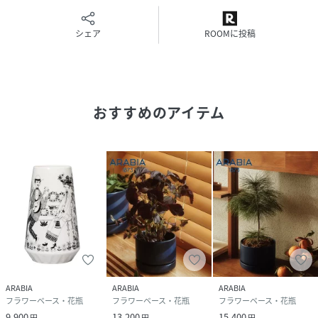
サイズ
-
シェア
ROOMに投稿
品番
KJ2840_1051310
(
1051310-ONE-ONE KJ2840
)
おすすめのアイテム
ARABIA
ARABIA
ARABIA
フラワーベース・花瓶
フラワーベース・花瓶
フラワーベース・花瓶
9,900
13,200
15,400
円
円
円