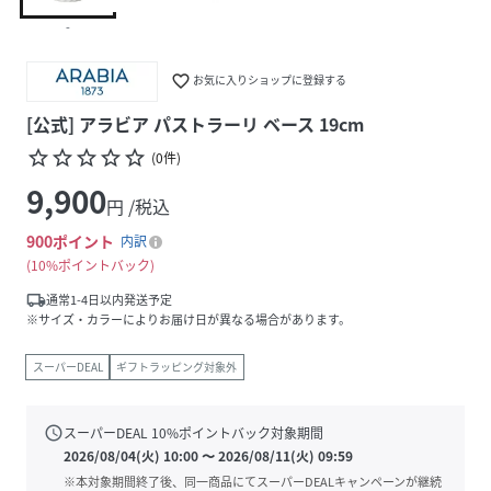
-
favorite_border
お気に入りショップに登録する
[公式] アラビア パストラーリ ベース 19cm
star_border
star_border
star_border
star_border
star_border
(
0
件
)
9,900
円 /税込
900
ポイント
内訳
10%ポイントバック
local_shipping
通常1-4日以内発送予定
※サイズ・カラーによりお届け日が異なる場合があります。
スーパーDEAL
ギフトラッピング対象外
schedule
スーパーDEAL
10
%ポイントバック対象期間
2026/08/04(火) 10:00
〜
2026/08/11(火) 09:59
※本対象期間終了後、同一商品にてスーパーDEALキャンペーンが継続