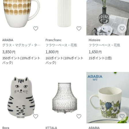
ARABIA
Francfranc
Histoire
グラス・マグカップ・タンブラー
フラワーベース・花瓶
フラワーベース・花瓶
3,850
1,800
1,650
円
円
円
350
ポイント
(
10%ポイント
163
ポイント
(
10%ポイント
15
ポイント
(
1倍
)
バック
)
バック
)
Rora
IITTALA
ARABIA