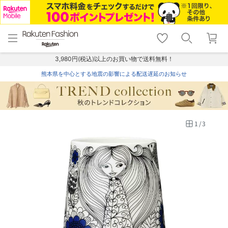
menu
home
search
favorite_border
shopping_cart
lock_outline
メニュー
トップ
検索
お気に入り
カート
ログイン
3,980円(税込)以上のお買い物で送料無料！
熊本県を中心とする地震の影響による配送遅延のお知らせ
1
/
3