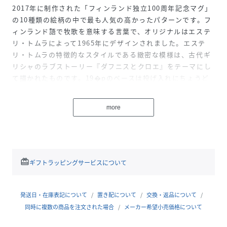
2017年に制作された「フィンランド独立100周年記念マグ」
の10種類の絵柄の中で最も人気の高かったパターンです。フ
ィンランド語で牧歌を意味する言葉で、オリジナルはエステ
リ・トムラによって1965年にデザインされました。エステ
リ・トムラの特徴的なスタイルである緻密な模様は、古代ギ
リシャのラブストーリー『ダフニスとクロエ』をテーマにし
て描かれたものです。19�pのベースは投げ入れにちょうど
よいサイズです。お花をいれずに、お部屋のインテリアとし
ても存在感があります。ギフトにも最適です。商品により、
more
小さな黒点やへこみなどが認められるものがございますが、
品質には問題ございません。原産国は予告なく変更となる場
合があります。
redeem
ギフトラッピングサービスについて
性別タイプ
ユニセックス
原産国
タイ
発送日・在庫表記について
置き配について
交換・返品について
同時に複数の商品を注文された場合
メーカー希望小売価格について
素材
磁器