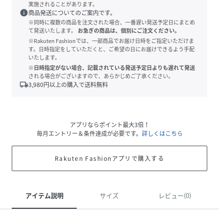
実施されることがあります。
info
商品発送についてのご案内です。
※同時に複数の商品を注文された場合、一番遅い発送予定日にまとめ
て発送いたします。
お急ぎの商品は、個別にご注文ください。
※Rakuten Fashionでは、一部商品でお届け日時をご指定いただけま
す。日時指定をしていただくと、ご希望の日にお届けできるよう手配
いたします。
※日時指定がない場合、記載されている発送予定日よりも遅れて発送
される場合がございますので、あらかじめご了承ください。
local_shipping
3,980
円以上の購入で送料無料
アプリならポイント最大3倍！
毎月エントリー＆条件達成が必要です。
詳しくはこちら
Rakuten Fashionアプリで購入する
アイテム説明
サイズ
レビュー(0)