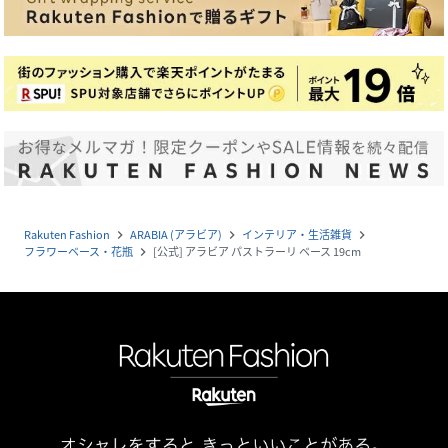
Rakuten Fashion
ARABIA (アラビア)
インテリア・生活雑貨
navigate_next
navigate_next
navigate_next
フラワーベース・花瓶
[公式] アラビア パストラーリ ベース 19cm
navigate_next