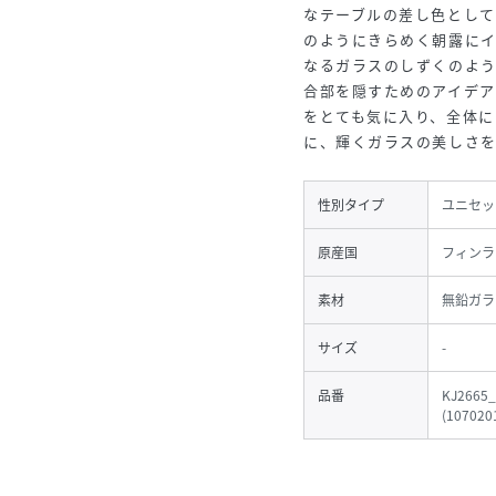
なテーブルの差し色として
のようにきらめく朝露に
なるガラスのしずくのよ
合部を隠すためのアイデ
をとても気に入り、全体に
に、輝くガラスの美しさ
性別タイプ
ユニセッ
原産国
フィンラ
素材
無鉛ガラ
サイズ
-
品番
KJ2665_
(
107020