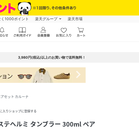
なく1000ポイント
楽天グループ
楽天市場
3,980円(税込)以上のお買い物で送料無料！
navigate_next
 ペアセット カルーナ
に入りショップに登録する
ステヘルミ タンブラー 300ml ペア