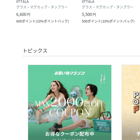
IITTALA
IITTALA
グラス・マグカップ・タンブラー
グラス・マグカップ・タンブラー
6,600
5,500
円
円
ク
)
600
ポイント
(
10%ポイントバック
)
500
ポイント
(
10%ポイントバック
)
トピックス