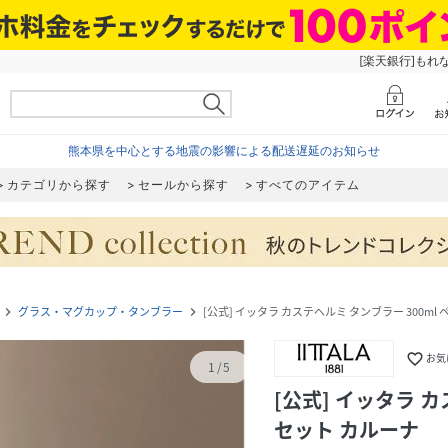
[楽天銀行]もれ
熊本県を中心とする地震の影響による配送遅延のお知らせ
カテゴリから探す
セールから探す
すべてのアイテム
グラス・マグカップ・タンブラー
[公式] イッタラ カステヘルミ タンブラー 300ml
navigate_next
navigate_next
favorite_border
お気
1
/
5
[公式] イッタラ カ
セット カルーナ