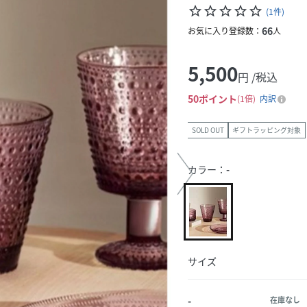
star_border
star_border
star_border
star_border
star_border
(
1
件
)
66
お気に入り登録数：
人
5,500
円 /税込
50
ポイント
1倍
内訳
SOLD OUT
ギフトラッピング対象
カラー：
-
サイズ
-
在庫なし