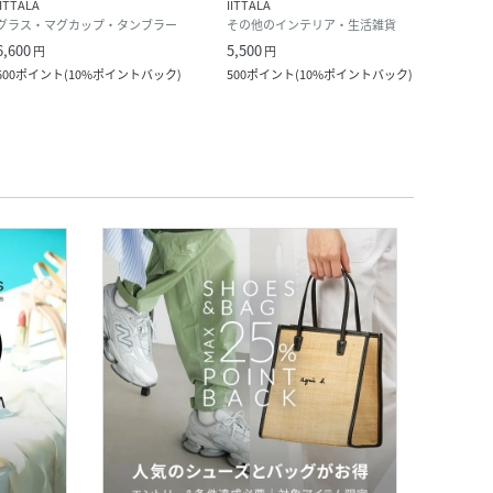
IITTALA
IITTALA
IITTA
グラス・マグカップ・タンブラー
その他のインテリア・生活雑貨
グラ
6,600
5,500
6,600
円
円
600
ポイント
(
10%ポイントバック
)
500
ポイント
(
10%ポイントバック
)
600
ポ