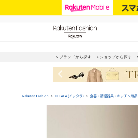
ブランドから探す
ショップから探す
navigate_before
Rakuten Fashion
IITTALA (イッタラ)
食器・調理器具・キッチン用品
navigate_next
navigate_next