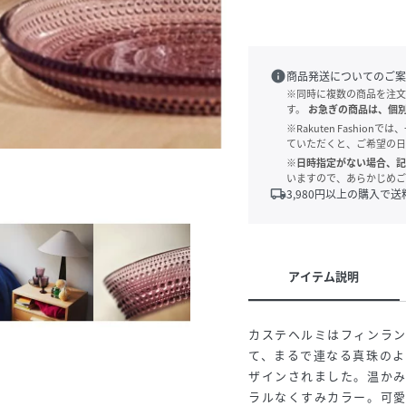
info
商品発送についてのご案
※同時に複数の商品を注文
す。
お急ぎの商品は、個
※Rakuten Fashi
ていただくと、ご希望の日
※日時指定がない場合、記
いますので、あらかじめご
local_shipping
3,980
円以上の購入で送
アイテム説明
カステヘルミはフィンラ
て、まるで連なる真珠の
ザインされました。温か
ラルなくすみカラー。可