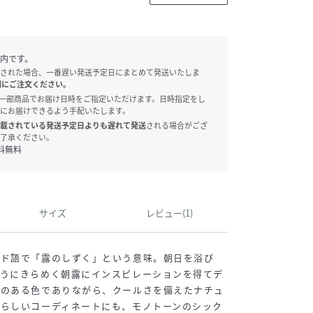
内です。
された場合、一番遅い発送予定日にまとめて発送いたしま
別にご注文ください。
onでは、一部商品でお届け日時をご指定いただけます。日時指定をし
にお届けできるよう手配いたします。
載されている発送予定日よりも遅れて発送
される場合がござ
了承ください。
料無料
サイズ
レビュー(1)
ンド語で「露のしずく」という意味。朝日を浴び
ようにきらめく朝露にインスピレーションを得てデ
みのある色でありながら、クールさを備えたナチュ
愛らしいコーディネートにも、モノトーンのシック