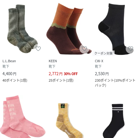
クーポン対象
L.L.Bean
KEEN
CW-X
靴下
靴下
靴下
4,400
2,772
2,530
円
円
30
%
OFF
円
40
ポイント
(
1倍
)
25
ポイント
(
1倍
)
230
ポイント
(
10%ポイント
バック
)