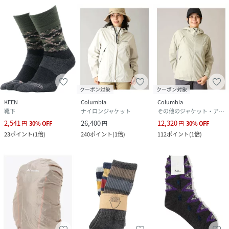
クーポン対象
クーポン対象
KEEN
Columbia
Columbia
靴下
ナイロンジャケット
その他のジャケット・アウター
2,541
26,400
12,320
円
30
%
OFF
円
円
30
%
OFF
23
ポイント
(
1倍
)
240
ポイント
(
1倍
)
112
ポイント
(
1倍
)