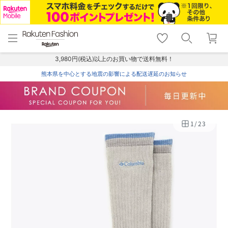
menu
home
search
favorite_border
shopping_cart
lock_outline
メニュー
トップ
検索
お気に入り
カート
ログイン
3,980円(税込)以上のお買い物で送料無料！
熊本県を中心とする地震の影響による配送遅延のお知らせ
1
/
23