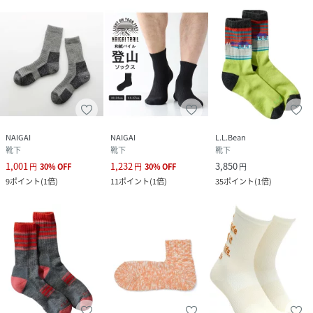
NAIGAI
NAIGAI
L.L.Bean
靴下
靴下
靴下
1,001
1,232
3,850
円
30
%
OFF
円
30
%
OFF
円
9
ポイント
(
1倍
)
11
ポイント
(
1倍
)
35
ポイント
(
1倍
)