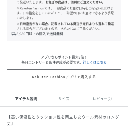
て発送いたします。
お急ぎの商品は、個別にご注文ください。
※Rakuten Fashionでは、一部商品でお届け日時をご指定いただけま
す。日時指定をしていただくと、ご希望の日にお届けできるよう手配
いたします。
※日時指定がない場合、記載されている発送予定日よりも遅れて発送
される場合がございますので、あらかじめご了承ください。
local_shipping
3,980
円以上の購入で送料無料
アプリならポイント最大3倍！
毎月エントリー＆条件達成が必要です。
詳しくはこちら
Rakuten Fashionアプリで購入する
アイテム説明
サイズ
レビュー(2)
【高い保温性とクッション性を両立したウール素材のロング
丈】