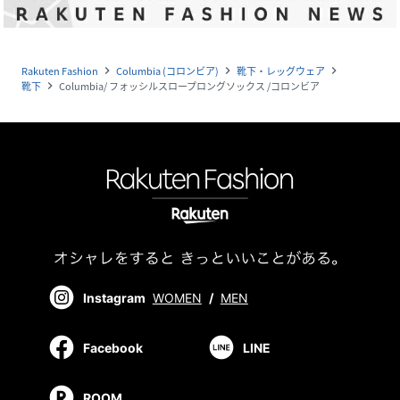
Rakuten Fashion
Columbia (コロンビア)
靴下・レッグウェア
navigate_next
navigate_next
navigate_next
靴下
Columbia/ フォッシルスロープロングソックス /コロンビア
navigate_next
Instagram
WOMEN
/
MEN
Facebook
LINE
ROOM