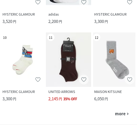
HYSTERIC GLAMOUR
adidas
HYSTERIC GLAMOUR
3,520
2,200
3,300
円
円
円
10
11
12
HYSTERIC GLAMOUR
UNITED ARROWS
MAISON KITSUNE
3,300
2,145
6,050
円
円
35
%
OFF
円
more
navigate_next