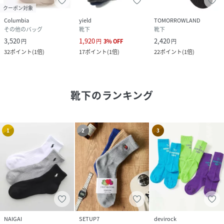
クーポン対象
Columbia
yield
TOMORROWLAND
その他のバッグ
靴下
靴下
3,520
1,920
2,420
円
円
3
%
OFF
円
32
ポイント
(
1倍
)
17
ポイント
(
1倍
)
22
ポイント
(
1倍
)
靴下
のランキング
1
2
3
NAIGAI
SETUP7
devirock