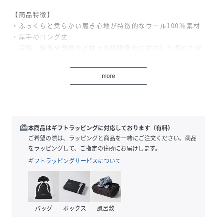
【商品特徴】
・ふっくらと柔らかい履き心地が特徴的なウール100％素材
・厚手のロング丈
・天候、気温や湿度など様々な環境変化に対応した優れた保
温性
・ゆったりとした履き口から足首にかけてソフトにフィット
more
するレッグテーパード設計
・足の部位に合わせてサポート力を組み合わせた、アーチサ
ポート機能
・つま先とかかとにナイロン補強
・足底は、高いクッション性をもつパイル編みで歩行時の衝
redeem
本商品はギフトラッピングに対応しております（有料）
撃を軽減
ご希望の際は、ラッピングと商品を一緒にご注文ください。商品
・ハイカットの登山靴に合わせやすいデザイン
をラッピングして、ご指定の住所にお届けします。
・山小屋泊や長時間の登山を楽しむ方におすすめ
ギフトラッピングサービスについて
性別タイプ
ユニセックス
素材
メリノウール混(ウール75%、ナイロン19%、ポ
バッグ
ボックス
風呂敷
リエステル5%、ポリウレタン1%)