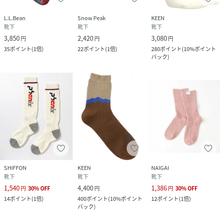
L.L.Bean
Snow Peak
KEEN
靴下
靴下
靴下
3,850
2,420
3,080
円
円
円
35
ポイント
(
1倍
)
22
ポイント
(
1倍
)
280
ポイント
(
10%ポイント
バック
)
SHIFFON
KEEN
NAIGAI
靴下
靴下
靴下
1,540
4,400
1,386
円
30
%
OFF
円
円
30
%
OFF
14
ポイント
(
1倍
)
400
ポイント
(
10%ポイント
12
ポイント
(
1倍
)
バック
)