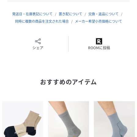
サイズ
S/M[S/M]、L/XL[L/XL]
発送日・在庫表記について
置き配について
交換・返品について
同時に複数の商品を注文された場合
メーカー希望小売価格について
品番
KH6859_PU2397
(
PU2397-1u-6 KH6859
)
シェア
ROOMに投稿
おすすめのアイテム