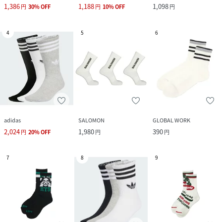
1,386
1,188
1,098
円
30
%
OFF
円
10
%
OFF
円
4
5
6
adidas
SALOMON
GLOBAL WORK
2,024
1,980
390
円
20
%
OFF
円
円
7
8
9