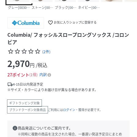
グレー[003001]
ストーン[001004]
ブラック[002001]
ネイビー[007011]
favorite_border
お気に入りショップに登録する
Columbia/ フォッシルスロープロングソックス /コロン
ビア
star_border
star_border
star_border
star_border
star_border
(
2
件
)
2,970
円 /税込
27
ポイント
1倍
内訳
local_shipping
4-15日以内発送予定
※サイズ・カラーによりお届け日が異なる場合があります。
ギフトラッピング対象
ブランドクーポン対象商品
ご利用には
ログイン
・獲得が必要です。
info
商品発送についてのご案内です。
※同時に複数の商品を注文された場合、一番遅い発送予定日にまとめ