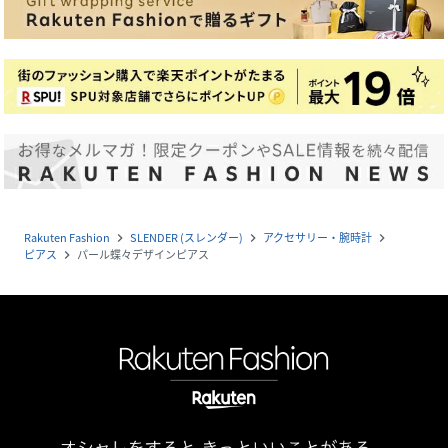
Rakuten Fashion
SLENDER (スレンダー)
アクセサリー・腕時計
navigate_next
navigate_next
navigate_next
ピアス
パール蝶々デザインピアス
navigate_next