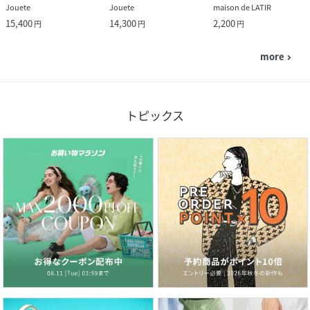
Jouete
Jouete
maison de LATIR
15,400
14,300
2,200
円
円
円
more
navigate_next
トピックス