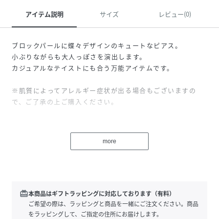
アイテム説明
サイズ
レビュー(0)
ブロックパールに蝶々デザインのキュートなピアス。
小ぶりながらも大人っぽさを演出します。
カジュアルなテイストにも合う万能アイテムです。
※肌質によってアレルギー症状が出る場合もございますの
で、ご了承の上ご購入ください。
※故障や変色の原因となりますので入浴や海水浴等、水場で
のご使用はお控えください。
more
※掲載画像につきましては、撮影環境やご覧になられる環境
(モニター)などによって、
実際の商品の色味と若干異なる場合がございます。あらか
じめご了承下さい。
redeem
本商品はギフトラッピングに対応しております（有料）
ご希望の際は、ラッピングと商品を一緒にご注文ください。商品
をラッピングして、ご指定の住所にお届けします。