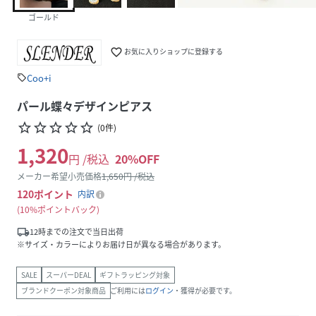
ゴールド
favorite_border
お気に入りショップに登録する
Coo+i
sell
パール蝶々デザインピアス
star_border
star_border
star_border
star_border
star_border
(
0
件
)
1,320
円 /税込
20
%OFF
メーカー希望小売価格
1,650
円 /税込
120
ポイント
内訳
10%ポイントバック
local_shipping
12時までの注文で当日出荷
※サイズ・カラーによりお届け日が異なる場合があります。
SALE
スーパーDEAL
ギフトラッピング対象
ブランドクーポン対象商品
ご利用には
ログイン
・獲得が必要です。