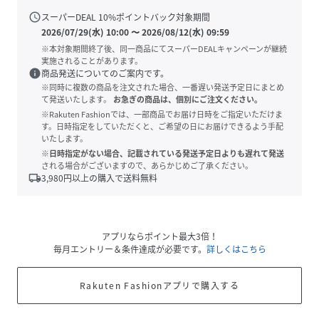
schedule
スーパーDEAL
10
%ポイントバック対象期間
2026/07/29(水) 10:00
〜
2026/08/12(水) 09:59
※本対象期間終了後、同一商品にてスーパーDEALキャンペーンが継続
実施されることがあります。
info
商品発送についてのご案内です。
※同時に複数の商品を注文された場合、一番遅い発送予定日にまとめ
て発送いたします。
お急ぎの商品は、個別にご注文ください。
※Rakuten Fashionでは、一部商品でお届け日時をご指定いただけま
す。日時指定をしていただくと、ご希望の日にお届けできるよう手配
いたします。
※日時指定がない場合、記載されている発送予定日よりも遅れて発送
される場合がございますので、あらかじめご了承ください。
local_shipping
3,980
円以上の購入で送料無料
アプリならポイント最大3倍！
毎月エントリー＆条件達成が必要です。
詳しくはこちら
Rakuten Fashionアプリで購入する