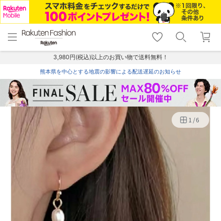
menu
home
search
favorite_border
shopping_cart
lock_outline
メニュー
トップ
検索
お気に入り
カート
ログイン
3,980円(税込)以上のお買い物で送料無料！
熊本県を中心とする地震の影響による配送遅延のお知らせ
1
/
6