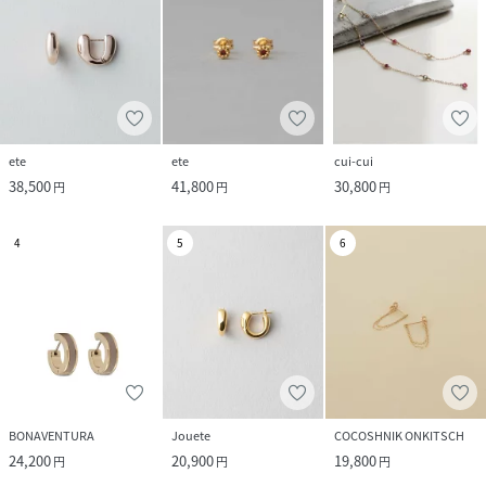
ete
ete
cui-cui
38,500
41,800
30,800
円
円
円
4
5
6
BONAVENTURA
Jouete
COCOSHNIK ONKITSCH
24,200
20,900
19,800
円
円
円