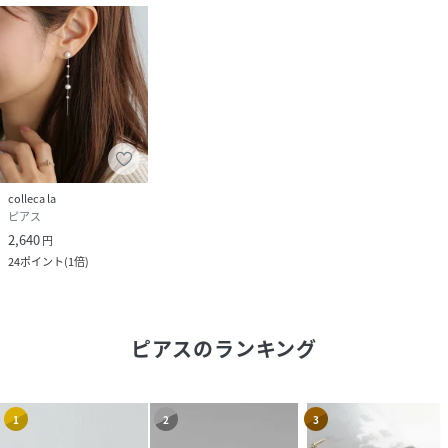
colleca la
ピアス
2,640
円
24
ポイント
(
1倍
)
ピアス
のランキング
1
2
3