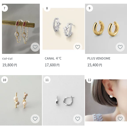
7
8
9
cui-cui
CANAL ４℃
PLUS VENDOME
19,800
17,600
15,400
円
円
円
10
11
12