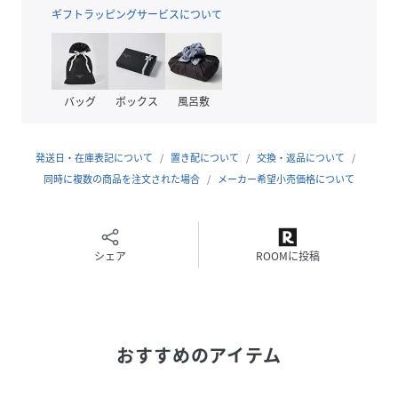
性別タイプ
レディース
ギフトラッピングサービスについて
原産国
中国
素材
合金
人工パール
バッグ
ボックス
風呂敷
サイズ
FREE
発送日・在庫表記について
置き配について
交換・返品について
品番
KH4470_ap140
同時に複数の商品を注文された場合
メーカー希望小売価格について
(
ap140-gol-Fr KH4470
)
シェア
ROOMに投稿
おすすめのアイテム