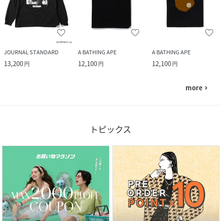
JOURNAL STANDARD
A BATHING APE
A BATHING APE
13,200
12,100
12,100
円
円
円
more
navigate_next
トピックス