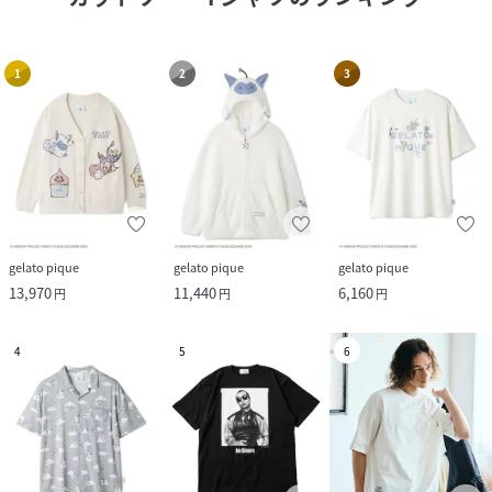
1
2
3
gelato pique
gelato pique
gelato pique
13,970
11,440
6,160
円
円
円
4
5
6