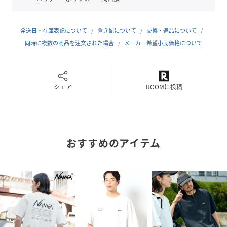
「FerreYarn」
リサイクルコットンを色分けし、独自の技術へ糸へ再生して
発送日・在庫表記について
置き配について
交換・返品について
います。
同時に複数の商品を注文された場合
メーカー希望小売価格について
糸を紡績する工程で水を一切使用しないので大幅なエネルギ
ーの削減を行うことが可能です。
環境への負荷に配慮したNANGAの定番素材です。
※紡績の工程上、他の色の繊維が混ざる場合がございます
シェア
ROOMに投稿
が、リサイクル繊維の特性となります。予めご了承くださ
い。
「NANGA（ナンガ）」
おすすめのアイテム
社名の由来はヒマラヤにある8、000メートル級の高峰“ナン
ガバルバット”。
伊吹山の麓、滋賀県米原市の創業74年の国産「羽毛商品」メ
ーカーです。
主にシュラフ（寝袋）やジャケット・パンツ等登山アパレル
を国内生産しています。