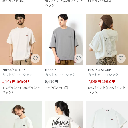
56
ポイント
(
1倍
)
450
ポイント
(
10%ポイント
56
ポイント
(
1倍
)
素材感：肌触りが良く、柔らかい生地感
バック
)
着心地：ゆったりとしていて、着やすい。
※画像の商品はサンプルです。実際の商品とは仕様・加工・
サイズ・素材が若干異なる場合がございます。
※屋外での撮影画像は、光の当たり具合で色味が違って見え
る場合があります。商品の色味は、スタジオ撮影の画像をご
参照ください。
また、お客様のお使いのPC・スマートフォン等のモニター環
境などにより色味が異なって見える場合がございます。予め
FREAK’S STORE
NICOLE
FREAK’S STORE
カットソー・Tシャツ
カットソー・Tシャツ
カットソー・Tシャツ
ご了承の上ご注文ください。
5,247
8,690
7,048
円
10
%
OFF
円
円
11
%
OFF
477
ポイント
(
10%ポイント
79
ポイント
(
1倍
)
640
ポイント
(
10%ポイント
29グレー：183cmB89W73H90着用サイズ：48(L)
バック
)
バック
)
67ネイビー：181cmB85W67H92着用サイズ：48(L)
39チャコールグレー：180cmB87W74H90着用サイズ：
48(L)
92その他3：180cmB87W74H90着用サイズ：48(L)