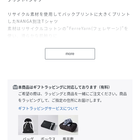
リサイクル素材を使用してバックプリントに大きくプリント
したNANGA別注Tシャツ
素材はリサイクルコットンの”FerreYarn(フェレヤーン)”を
使い、滑らかな肌触りに
サスティナブルなリサイクル素材、リカバー糸を使用したコ
ットン生地で作られています。
more
さらに、ポリエステルを混紡する事で生地に強度としなやか
さをプラスしています。
バックプリントはＮＡＮＧＡのロゴを大きくプリント、プリ
ントカラーを同系色や落ち着いた色目にしているので落ち着
いた雰囲気で着用出来ます。
redeem
本商品はギフトラッピングに対応しております（有料）
胸にはＮＡＮＧＡのロゴ刺繍、袖口にはピスネームを付けて
ご希望の際は、ラッピングと商品を一緒にご注文ください。商品
アクセントにしています。
をラッピングして、ご指定の住所にお届けします。
ゆとりのあるサイズ感でユニセックスでも着用出来ます。
ギフトラッピングサービスについて
【オンラインショップ限定カラー】
92その他3。人気のブラックのボディにホワイトのロゴプリ
ントを施しました。
バッグ
ボックス
風呂敷