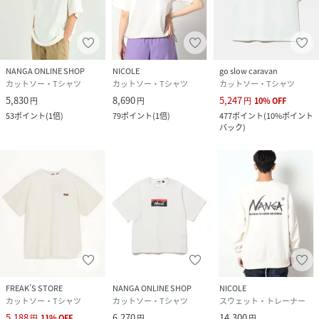
性別タイプ
メンズ
原産国
-
素材
綿50% ポリエステル47% レーヨン3%
NANGA ONLINE SHOP
NICOLE
go slow caravan
カットソー・Tシャツ
カットソー・Tシャツ
カットソー・Tシャツ
5,830
8,690
5,247
サイズ
46(M)、48(L)、50(LL)
円
円
円
10
%
OFF
53
ポイント
(
1倍
)
79
ポイント
(
1倍
)
477
ポイント
(
10%ポイント
バック
)
クリーニング
-
品番
KG8376_4469
(
4469-9890-09-46 KG8376
)
FREAK’S STORE
NANGA ONLINE SHOP
NICOLE
カットソー・Tシャツ
カットソー・Tシャツ
スウェット・トレーナー
5,188
6,270
14,300
円
11
%
OFF
円
円