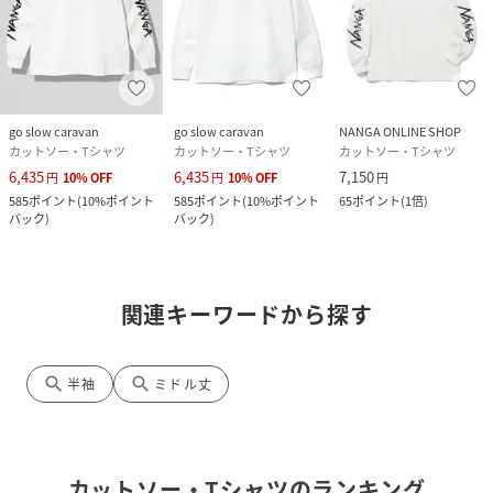
go slow caravan
go slow caravan
NANGA ONLINE SHOP
カットソー・Tシャツ
カットソー・Tシャツ
カットソー・Tシャツ
6,435
6,435
7,150
円
10
%
OFF
円
10
%
OFF
円
585
ポイント
(
10%ポイント
585
ポイント
(
10%ポイント
65
ポイント
(
1倍
)
バック
)
バック
)
関連キーワードから探す
search
search
半袖
ミドル丈
カットソー・Tシャツ
のランキング