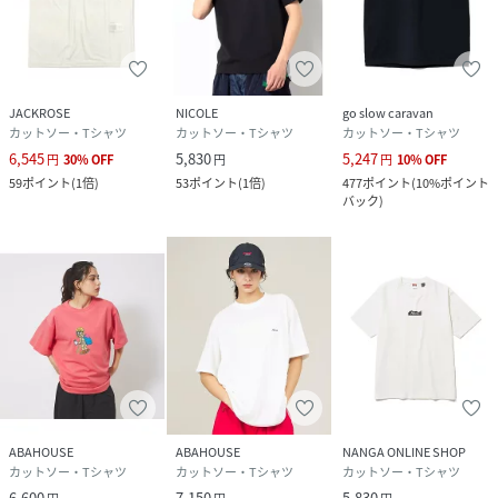
JACKROSE
NICOLE
go slow caravan
カットソー・Tシャツ
カットソー・Tシャツ
カットソー・Tシャツ
6,545
5,830
5,247
円
30
%
OFF
円
円
10
%
OFF
59
ポイント
(
1倍
)
53
ポイント
(
1倍
)
477
ポイント
(
10%ポイント
バック
)
ABAHOUSE
ABAHOUSE
NANGA ONLINE SHOP
カットソー・Tシャツ
カットソー・Tシャツ
カットソー・Tシャツ
6,600
7,150
5,830