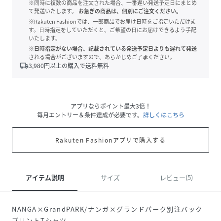
※同時に複数の商品を注文された場合、一番遅い発送予定日にまとめ
て発送いたします。
お急ぎの商品は、個別にご注文ください。
※Rakuten Fashionでは、一部商品でお届け日時をご指定いただけま
す。日時指定をしていただくと、ご希望の日にお届けできるよう手配
いたします。
※日時指定がない場合、記載されている発送予定日よりも遅れて発送
される場合がございますので、あらかじめご了承ください。
local_shipping
3,980
円以上の購入で送料無料
アプリならポイント最大3倍！
毎月エントリー＆条件達成が必要です。
詳しくはこちら
Rakuten Fashionアプリで購入する
アイテム説明
サイズ
レビュー(5)
NANGA×GrandPARK/ナンガ×グランドパーク別注バック
プリントTシャツ