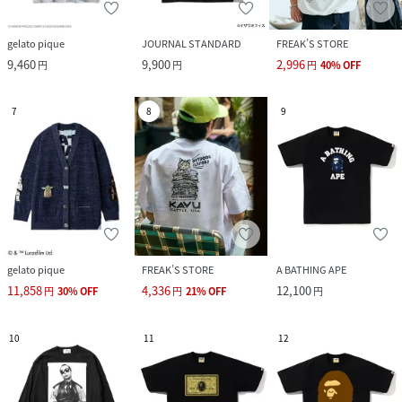
gelato pique
JOURNAL STANDARD
FREAK’S STORE
9,460
9,900
2,996
円
円
円
40
%
OFF
7
8
9
gelato pique
FREAK’S STORE
A BATHING APE
11,858
4,336
12,100
円
30
%
OFF
円
21
%
OFF
円
10
11
12