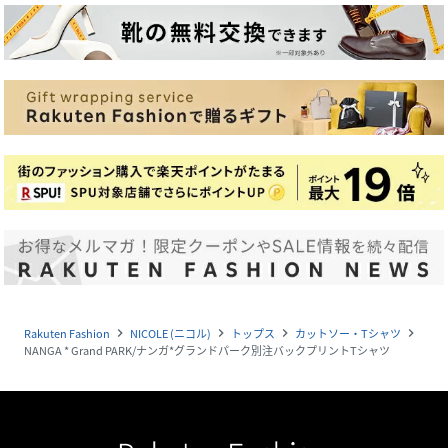
Rakuten Fashion
NICOLE (ニコル)
トップス
カットソー・Tシャツ
navigate_next
navigate_next
navigate_next
navigate_next
NANGA * Grand PARK/ナンガ*グランドパーク別注バックプリントTシャツ