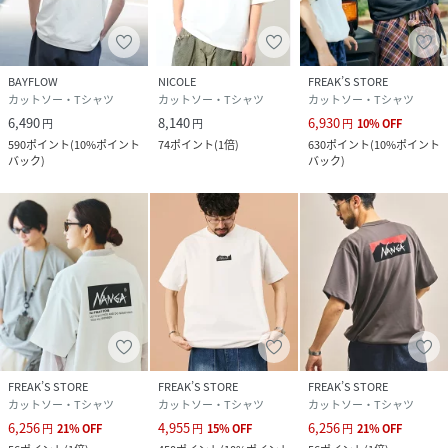
※ご家庭でのお洗濯可能な商品です。詳細、取り扱い方法は
商品に付いている品質表示、アテンションタグを御確認下さ
い。
BAYFLOW
NICOLE
FREAK’S STORE
カットソー・Tシャツ
カットソー・Tシャツ
カットソー・Tシャツ
6,490
8,140
6,930
円
円
円
10
%
OFF
＊＊＊＊＊＊＊＊＊＊＊＊＊＊＊＊＊
590
ポイント
(
10%ポイント
74
ポイント
(
1倍
)
630
ポイント
(
10%ポイント
裏地：なし
バック
)
バック
)
伸縮性：あり
光沢感：なし
生地の厚さ：普通
透け：なし
＊＊＊＊＊＊＊＊＊＊＊＊＊＊＊＊＊
＜スタッフ着用コメント＞
本社 Hさん
身長:178ｃｍ/体重:66kg/体型：普通/普段サイズ：48(L)/着
FREAK’S STORE
FREAK’S STORE
FREAK’S STORE
用サイズ：48（Ｌ）
カットソー・Tシャツ
カットソー・Tシャツ
カットソー・Tシャツ
6,256
4,955
6,256
円
21
%
OFF
円
15
%
OFF
円
21
%
OFF
サイズ感：ゆとりのあるシルエット