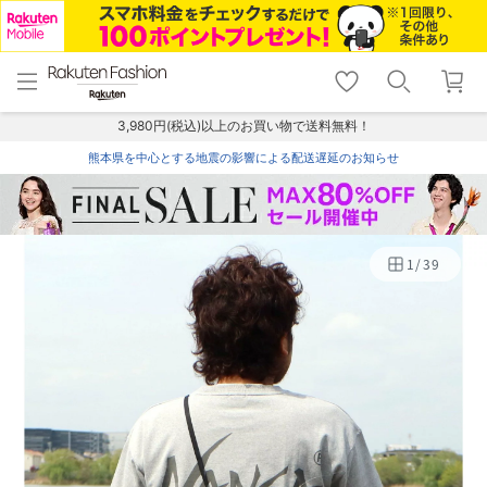
menu
home
search
favorite_border
shopping_cart
lock_outline
メニュー
トップ
検索
お気に入り
カート
ログイン
3,980円(税込)以上のお買い物で送料無料！
熊本県を中心とする地震の影響による配送遅延のお知らせ
1
/
39