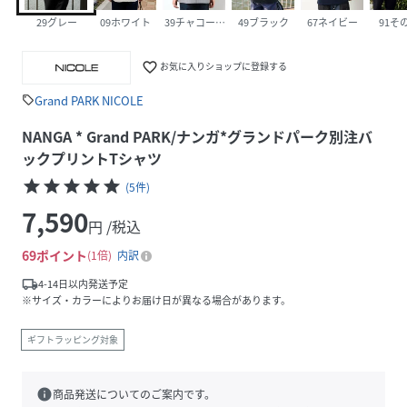
29グレー
09ホワイト
39チャコールグレー
49ブラック
67ネイビー
91そ
favorite_border
お気に入りショップに登録する
Grand PARK NICOLE
sell
NANGA * Grand PARK/ナンガ*グランドパーク別注バ
ックプリントTシャツ
star
star
star
star
star
(
5
件
)
7,590
円 /税込
69
ポイント
1倍
内訳
local_shipping
4-14日以内発送予定
※サイズ・カラーによりお届け日が異なる場合があります。
ギフトラッピング対象
info
商品発送についてのご案内です。