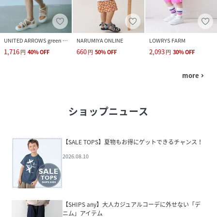
UNITED ARROWS green label relaxing
NARUMIYA ONLINE
LOWRYS FARM
1,716
660
2,093
円
40
%
OFF
円
50
%
OFF
円
30
%
OFF
more
navigate_next
ショップニュース
【SALE TOPS】夏物もお得にゲットできるチャンス！
2026.08.10
【SHIPS any】大人カジュアルコーデに外せない「デ
ニム」アイテム