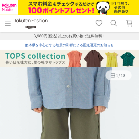
menu
home
search
favorite_border
shopping_cart
lock_outline
メニュー
トップ
検索
お気に入り
カート
ログイン
3,980円(税込)以上のお買い物で送料無料！
熊本県を中心とする地震の影響による配送遅延のお知らせ
1
/
18