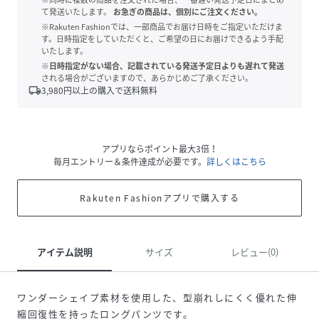
て発送いたします。
お急ぎの商品は、個別にご注文ください。
※Rakuten Fashionでは、一部商品でお届け日時をご指定いただけま
す。日時指定をしていただくと、ご希望の日にお届けできるよう手配
いたします。
※日時指定がない場合、記載されている発送予定日よりも遅れて発送
される場合がございますので、あらかじめご了承ください。
local_shipping
3,980
円以上の購入で送料無料
アプリならポイント最大3倍！
毎月エントリー＆条件達成が必要です。
詳しくはこちら
Rakuten Fashionアプリで購入する
アイテム説明
サイズ
レビュー(0)
ワンダーシェイプ素材を使用した、型崩れしにくく優れた伸
縮回復性を持ったロングパンツです。