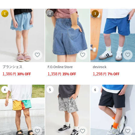
1
2
3
ブランシェス
F.O.Online Store
devirock
1,386
1,358
1,298
円
30
%
OFF
円
35
%
OFF
円
7
%
OFF
4
5
6