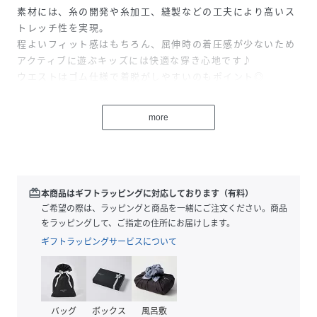
素材には、糸の開発や糸加工、縫製などの工夫により高いス
トレッチ性を実現。
程よいフィット感はもちろん、屈伸時の着圧感が少ないため
アクティブに遊ぶキッズには快適な穿き心地です♪
ウエストはゴム仕様で着脱がしやすいのもポイント◎
ベーシックなベージュとオリーブの2色展開で、5ポケットデ
ザインで幅広いコーディネートに合わせていただきやすい一
more
着に。
デイリーにもキレイめにもピッタリな万能アイテムです！
ベージュ：117cm着用サイズ：120
オリーブ：117cm着用サイズ：120
redeem
本商品はギフトラッピングに対応しております（有料）
ご希望の際は、ラッピングと商品を一緒にご注文ください。商品
性別タイプ
キッズ
をラッピングして、ご指定の住所にお届けします。
ギフトラッピングサービスについて
原産国
中国
素材
本体: コットン88%、 ポリウレタン12%、 リブ:
コットン57%、 ポリエステル41%、 ポリウレタ
ン2%
バッグ
ボックス
風呂敷