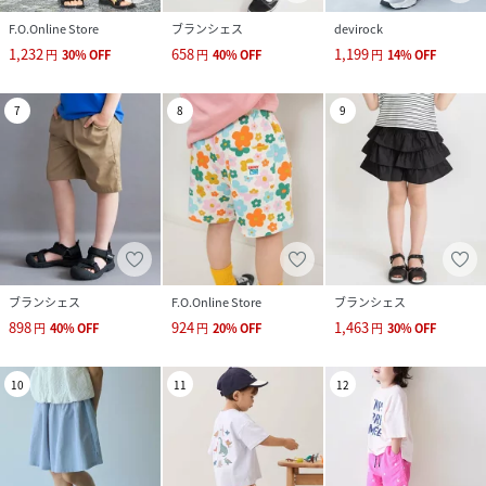
F.O.Online Store
ブランシェス
devirock
1,232
658
1,199
円
30
%
OFF
円
40
%
OFF
円
14
%
OFF
7
8
9
ブランシェス
F.O.Online Store
ブランシェス
898
924
1,463
円
40
%
OFF
円
20
%
OFF
円
30
%
OFF
10
11
12