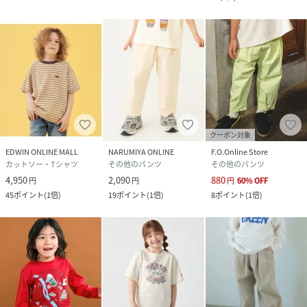
クーポン対象
EDWIN ONLINE MALL
NARUMIYA ONLINE
F.O.Online Store
カットソー・Tシャツ
その他のパンツ
その他のパンツ
4,950
2,090
880
円
円
円
60
%
OFF
45
ポイント
(
1倍
)
19
ポイント
(
1倍
)
8
ポイント
(
1倍
)