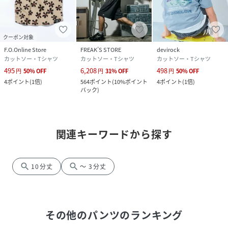
クーポン対象
F.O.Online Store
FREAK’S STORE
devirock
カットソー・Tシャツ
カットソー・Tシャツ
カットソー・Tシャツ
495
6,208
498
円
50
%
OFF
円
31
%
OFF
円
50
%
OFF
4
ポイント
(
1倍
)
564
ポイント
(
10%ポイント
4
ポイント
(
1倍
)
バック
)
関連キーワードから探す
search
search
10分丈
～ 3分丈
その他のパンツ
のランキング