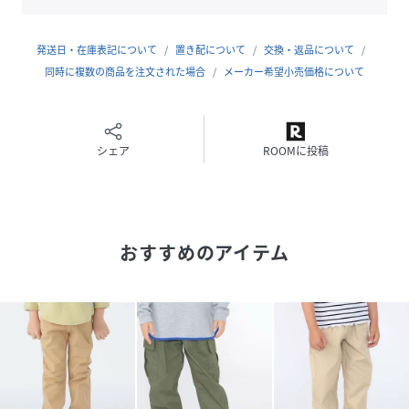
サイズ
100、110、120、130
発送日・在庫表記について
置き配について
交換・返品について
品番
KE9855_513000136
同時に複数の商品を注文された場合
メーカー希望小売価格について
(
513000136-68-04 KE9855
)
シェア
ROOMに投稿
おすすめのアイテム