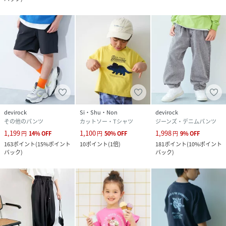
devirock
Si・Shu・Non
devirock
その他のパンツ
カットソー・Tシャツ
ジーンズ・デニムパンツ
1,199
1,100
1,998
円
14
%
OFF
円
50
%
OFF
円
9
%
OFF
163
ポイント
(
15%ポイント
10
ポイント
(
1倍
)
181
ポイント
(
10%ポイント
バック
)
バック
)