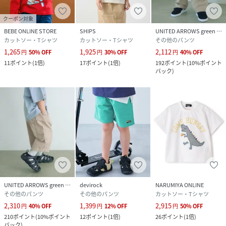
クーポン対象
BEBE ONLINE STORE
SHIPS
UNITED ARROWS green label relaxing
カットソー・Tシャツ
カットソー・Tシャツ
その他のパンツ
1,265
1,925
2,112
円
50
%
OFF
円
30
%
OFF
円
40
%
OFF
11
ポイント
(
1倍
)
17
ポイント
(
1倍
)
192
ポイント
(
10%ポイント
バック
)
UNITED ARROWS green label relaxing
devirock
NARUMIYA ONLINE
その他のパンツ
その他のパンツ
カットソー・Tシャツ
2,310
1,399
2,915
円
40
%
OFF
円
12
%
OFF
円
50
%
OFF
210
ポイント
(
10%ポイント
12
ポイント
(
1倍
)
26
ポイント
(
1倍
)
バック
)