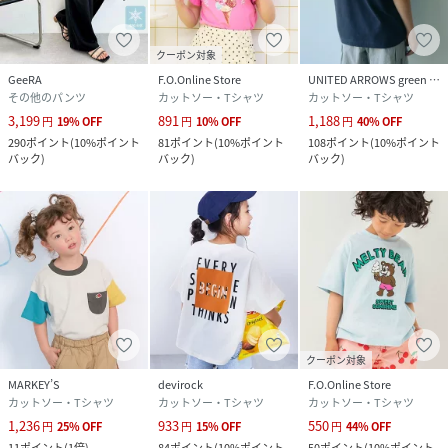
クーポン対象
GeeRA
F.O.Online Store
UNITED ARROWS green label relaxing
その他のパンツ
カットソー・Tシャツ
カットソー・Tシャツ
3,199
891
1,188
円
19
%
OFF
円
10
%
OFF
円
40
%
OFF
290
ポイント
(
10%ポイント
81
ポイント
(
10%ポイント
108
ポイント
(
10%ポイント
バック
)
バック
)
バック
)
クーポン対象
MARKEY’S
devirock
F.O.Online Store
カットソー・Tシャツ
カットソー・Tシャツ
カットソー・Tシャツ
1,236
933
550
円
25
%
OFF
円
15
%
OFF
円
44
%
OFF
11
ポイント
(
1倍
)
84
ポイント
(
10%ポイント
50
ポイント
(
10%ポイント