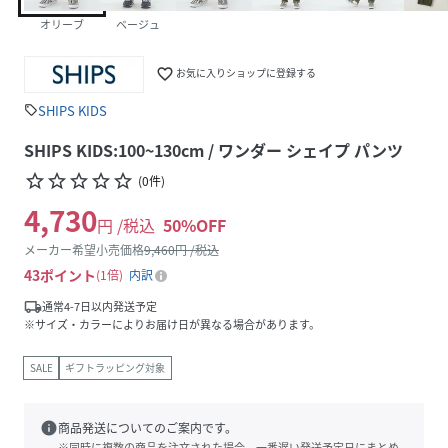
オリーブ
ベージュ
favorite_border
お気に入りショップに登録する
SHIPS KIDS
sell
SHIPS KIDS:100~130cm / ワンダー シェイプ パンツ
star_border
star_border
star_border
star_border
star_border
(
0
件
)
4,730
円 /税込
50
%OFF
メーカー希望小売価格
9,460
円 /税込
43
ポイント
1倍
内訳
local_shipping
通常4-7日以内発送予定
※サイズ・カラーによりお届け日が異なる場合があります。
SALE
ギフトラッピング対象
info
商品発送についてのご案内です。
※同時に複数の商品を注文された場合、一番遅い発送予定日にまとめ