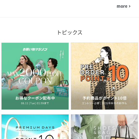
more
navigate_next
トピックス