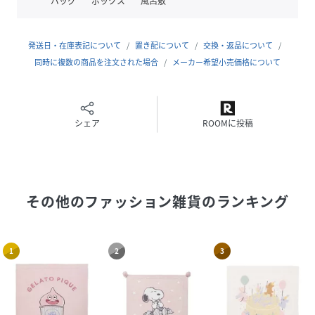
バッグ
ボックス
風呂敷
☆fillotdebebereduction(フィヨ・デュ・ベベ・ルダクテ
ィオン)2024年春夏コレクションテーマ☆
gracedelaterre
発送日・在庫表記について
置き配について
交換・返品について
－大地の恵ー
同時に複数の商品を注文された場合
メーカー希望小売価格について
人、自然、土地、文化など、身近なモノ・コトとの繋がりが
大切になる今シーズン。
ルダクティオンでは春夏を通して地球の恵の自然をテーマに
展開していきます。
シェア
ROOMに投稿
光を感じる朝日・大地からサファリ、草花・海からクジラや
シェルなどをモチーフに、自然に近い色（花の色・土の色・
海の色）など温かみのあるカラーの優しい色合いを中心に展
開します。
その他のファッション雑貨
のランキング
【fillotdebebereduction(フィヨ・デュ・ベベ・ルダクテ
ィオン)】
1
2
3
ヨーロッパのベビーを意識し、上品で洗練されたシンプルさ
を大切に新生児服としての機能性、トレンドも採り入れたス
タイルを提案します。
”クラシック”=普遍的な安心感