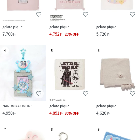
”ノスタルジック”=懐かしさからインスピレートするぬくも
り
2つのテイストを取り入れ、赤ちゃんの日常的なパリスタイ
ルを表現するブランドです。
gelato pique
gelato pique
gelato pique
7,700
4,752
5,720
円
円
20
%
OFF
円
性別タイプ
キッズ
4
5
6
原産国
中国
素材
綿100%
サイズ
ワンサイズ
品番
KE5192_1754
(
1754-69529-27-05 KE5192
)
NARUMIYA ONLINE
gelato pique
gelato pique
4,950
4,851
4,620
円
円
30
%
OFF
円
7
8
9