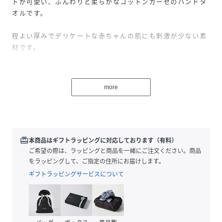
トが可愛い、ふんわりと柔らかなコットンガーゼのハンドタ
オルです。
程よい厚みでデリケートな赤ちゃんの肌にも刺激が少ない素
材です。
吸水性に優れ乾きが早いのも嬉しいポイント。
more
ループ付きなのでいろいろなところに引っ掛けることがで
き、保育園・幼稚園用のタオルとしてもお使い頂けます。
お色はピンク系とエメラルドブルー(ブルー系）とベージュ系
の3色です。
redeem
本商品はギフトラッピングに対応しております（有料）
ご希望の際は、ラッピングと商品を一緒にご注文ください。商品
何枚あっても重宝する、毎日の育児に欠かせないアイテムで
をラッピングして、ご指定の住所にお届けします。
す。
ギフトラッピングサービスについて
※柄の出方は生地の裁断により一点一点異なります。