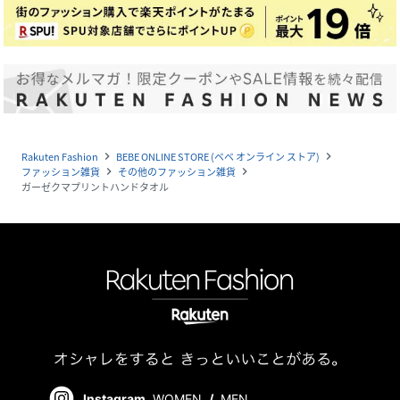
Rakuten Fashion
BEBE ONLINE STORE (ベベ オンライン ストア)
navigate_next
navigate_next
ファッション雑貨
その他のファッション雑貨
navigate_next
navigate_next
ガーゼクマプリントハンドタオル
Instagram
WOMEN
/
MEN