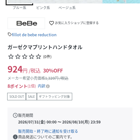
ブルー系
ピンク系
ベージュ系
favorite_border
お気に入りショップに登録する
fillot de bebe reduction
sell
ガーゼクマプリントハンドタオル
star_border
star_border
star_border
star_border
star_border
(
0
件
)
924
円 /税込
30
%OFF
メーカー希望小売価格
1,320
円 /税込
8
ポイント
1倍
内訳
SOLD OUT
SALE
ギフトラッピング対象
schedule
販売期間
2026/07/31(金) 00:00
〜
2026/08/10(月) 23:59
販売開始・終了時に通知を受け取る
info
商品発送についてのご案内です。