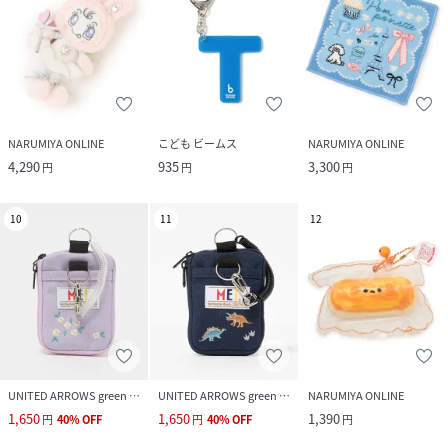
NARUMIYA ONLINE
こども ビームス
NARUMIYA ONLINE
4,290
935
3,300
円
円
円
10
11
12
UNITED ARROWS green label relaxing
UNITED ARROWS green label relaxing
NARUMIYA ONLINE
1,650
1,650
1,390
円
40
%
OFF
円
40
%
OFF
円