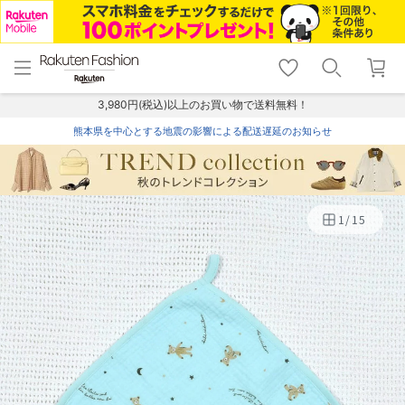
menu
home
search
favorite_border
shopping_cart
lock_outline
メニュー
トップ
検索
お気に入り
カート
ログイン
3,980円(税込)以上のお買い物で送料無料！
熊本県を中心とする地震の影響による配送遅延のお知らせ
1
/
15