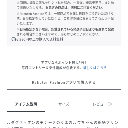
※同時に複数の商品を注文された場合、一番遅い発送予定日にまとめ
て発送いたします。
お急ぎの商品は、個別にご注文ください。
※Rakuten Fashionでは、一部商品でお届け日時をご指定いただけま
す。日時指定をしていただくと、ご希望の日にお届けできるよう手配
いたします。
※日時指定がない場合、記載されている発送予定日よりも遅れて発送
される場合がございますので、あらかじめご了承ください。
local_shipping
3,980
円以上の購入で送料無料
アプリならポイント最大3倍！
毎月エントリー＆条件達成が必要です。
詳しくはこちら
Rakuten Fashionアプリで購入する
アイテム説明
サイズ
レビュー(0)
ルダクティオンのモチーフのくまのルウちゃんの総柄プリン