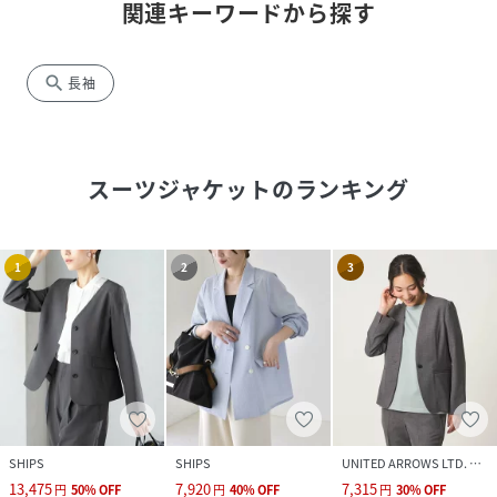
関連キーワードから探す
search
長袖
スーツジャケット
のランキング
1
2
3
SHIPS
SHIPS
UNITED ARROWS LTD. OUTLET
13,475
7,920
7,315
円
50
%
OFF
円
40
%
OFF
円
30
%
OFF