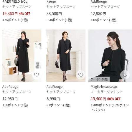
RIVER FIELD & Co.
kaene
AddRouge
セットアップスーツ
セットアップスーツ
セットアップスーツ
19,360
38,500
12,980
円
4
%
OFF
円
円
176
ポイント
(
1倍
)
350
ポイント
(
1倍
)
118
ポイント
(
1倍
)
クーポン対象
AddRouge
AddRouge
Maglie le cassetto
セットアップスーツ
セットアップスーツ
ノーカラージャケット
12,980
8,990
15,400
円
円
円
60
%
OFF
118
ポイント
(
1倍
)
81
ポイント
(
1倍
)
1,400
ポイント
(
10%ポイン
トバック
)