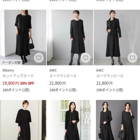
■お問い合わせ品番：317-00-0204
-------------------------------------
生地の厚み：中間
伸縮性：やや有
透け感：無
光沢感：無
水洗い：可
クーポン対象
-------------------------------------
Riberry
AWC
AWC
セットアップスーツ
スーツワンピース
スーツワンピース
19,800
21,800
21,800
円
10
%
OFF
円
円
180
ポイント
(
1倍
)
198
ポイント
(
1倍
)
198
ポイント
(
1倍
)
※撮影環境により商品の色味が異なって見える場合がござい
ます。商品のお色味は、物撮り画像をご参考にしてくださ
い。
※末永く愛用頂く為に、アテンションタグを必ずご確認の
上、着用又はお取り扱い下さい。
※画像の商品はサンプルです。