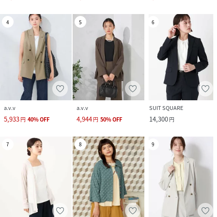
4
5
6
a.v.v
a.v.v
SUIT SQUARE
5,933
4,944
14,300
円
40
%
OFF
円
50
%
OFF
円
7
8
9