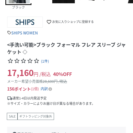
ブラック
favorite_border
お気に入りショップに登録する
SHIPS WOMEN
sell
<手洗い可能>ブラック フォーマル フレア スリーブ ジャ
ケット ◇
star_border
star_border
star_border
star_border
star_border
(
1
件
)
17,160
円 /税込
40
%OFF
メーカー希望小売価格
28,600
円 /税込
156
ポイント
1倍
内訳
local_shipping
通常1-4日以内発送予定
※サイズ・カラーによりお届け日が異なる場合があります。
SALE
ギフトラッピング対象外