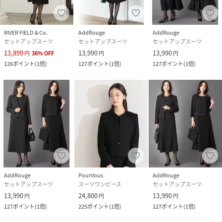
実際の商品と仕様、加工、サイズが若干異なる場合がござい
ます。
ブラック：162cmB78W59H84着用サイズ：38
RIVER FIELD & Co.
AddRouge
AddRouge
セットアップスーツ
セットアップスーツ
セットアップスーツ
13,899
13,990
13,990
円
36
%
OFF
円
円
性別タイプ
レディース
126
ポイント
(
1倍
)
127
ポイント
(
1倍
)
127
ポイント
(
1倍
)
原産国
ベトナム
素材
表地: ポリエステル90％、 ポリウレタン10％、
裏地: ポリエステル100％
サイズ
36、38
品番
KD6747_317000204
(
317000204-19-36 KD6747
)
AddRouge
PourVous
AddRouge
セットアップスーツ
スーツワンピース
セットアップスーツ
13,990
24,800
13,990
円
円
円
127
ポイント
(
1倍
)
225
ポイント
(
1倍
)
127
ポイント
(
1倍
)