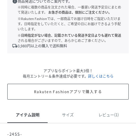
info
商品発送についてのご案内です。
※同時に複数の商品を注文された場合、一番遅い発送予定日にまとめ
て発送いたします。
お急ぎの商品は、個別にご注文ください。
※Rakuten Fashionでは、一部商品でお届け日時をご指定いただけま
す。日時指定をしていただくと、ご希望の日にお届けできるよう手配
いたします。
※日時指定がない場合、記載されている発送予定日よりも遅れて発送
される場合がございますので、あらかじめご了承ください。
local_shipping
3,980
円以上の購入で送料無料
アプリならポイント最大3倍！
毎月エントリー＆条件達成が必要です。
詳しくはこちら
Rakuten Fashionアプリで購入する
アイテム説明
サイズ
レビュー(1)
-24SS-