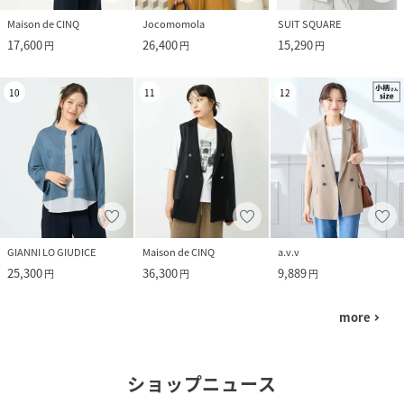
Maison de CINQ
Jocomomola
SUIT SQUARE
17,600
26,400
15,290
円
円
円
10
11
12
GIANNI LO GIUDICE
Maison de CINQ
a.v.v
25,300
36,300
9,889
円
円
円
more
navigate_next
ショップニュース