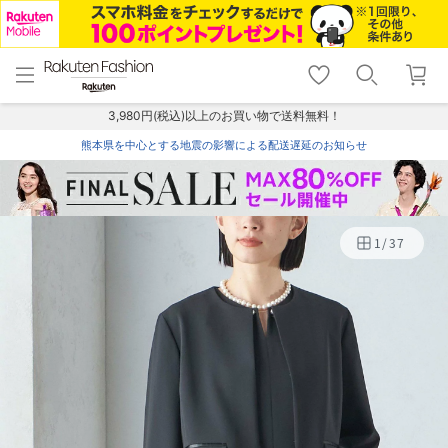
menu
home
search
favorite_border
shopping_cart
lock_outline
メニュー
トップ
検索
お気に入り
カート
ログイン
3,980円(税込)以上のお買い物で送料無料！
熊本県を中心とする地震の影響による配送遅延のお知らせ
1
/
37