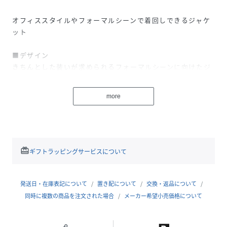
オフィススタイルやフォーマルシーンで着回しできるジャケ
ット
■デザイン
きちんとした装いが求められるフォーマルシーンに向けたジ
ャケットです。
肩から袖口に向かって流れるように広がる袖のシルエットと
more
ラウンドした袖口が、シンプルながらも洗練されたデザイ
ン。
クルーネック、前ホック開きですっきりとしており、ボック
ス型に近づけた美しいシルエット。
同素材のワンピースとセットの着用でバランスが取りやすい
redeem
ギフトラッピングサービスについて
コンパクトなボレロ丈にしています。
アームホールに余裕があるため、ボリュームのあるトップス
と合わせても安心です。
発送日・在庫表記について
置き配について
交換・返品について
ポケットはございません。
同時に複数の商品を注文された場合
メーカー希望小売価格について
■素材