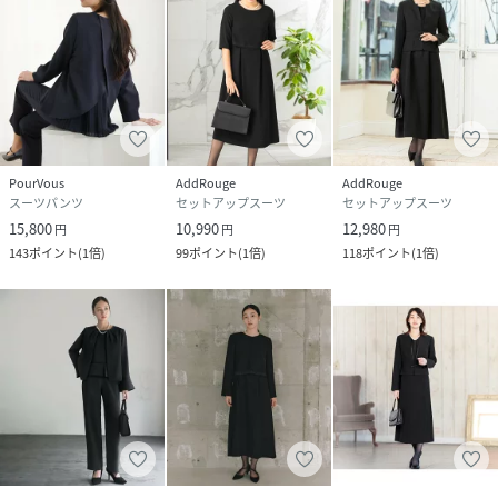
PourVous
AddRouge
AddRouge
スーツパンツ
セットアップスーツ
セットアップスーツ
15,800
10,990
12,980
円
円
円
143
ポイント
(
1倍
)
99
ポイント
(
1倍
)
118
ポイント
(
1倍
)