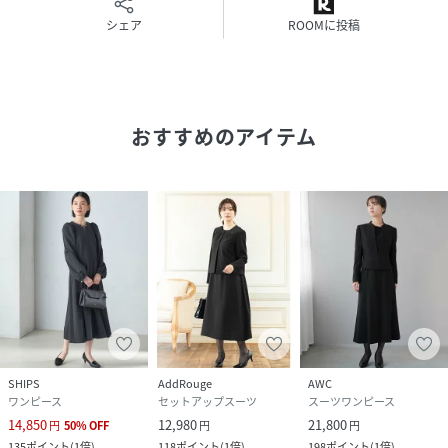
鮮やかな発色性とふくらみを持った強撚タッチの素材です。
シェア
ROOMに投稿
特殊な糸の加工によりハリ・コシ・反発性を加えました。
ストレッチ性・吸水速乾性があり、機能的な着心地の良さも
兼ね備えています。
■コーディネート
おすすめのアイテム
コンパクトなボレロ丈のため、ハイウエストなボトムスと相
性良く着ていただけます。
同素材のワンピースはもちろん、ワイドパンツ、タイトスカ
ートなどさまざまなアイテムと合わせやすいバランスです。
すっきり見えする素材感なので、胸元にブローチで華を添え
て着こなしても◎
■おすすめシーン
・入学式(入園式)、卒業式(卒園式)、学校行事、参観、七五
三、お宮参り、会食などのセレモニーシーン
SHIPS
AddRouge
AWC
▼シリーズもございます。
ワンピース
セットアップスーツ
スーツワンピース
ブラックフォーマルフレアワンピース（品番：314-50-
14,850
12,980
21,800
円
50
%
OFF
円
円
1166）
135
ポイント
(
1倍
)
118
ポイント
(
1倍
)
198
ポイント
(
1倍
)