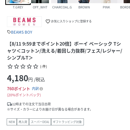
T.GREY
OFF_WHT
CHARCOAL.G
BROWN
PINK
BORD
favorite_border
お気に入りショップに登録する
BEAMS BOY
sell
【8/11 9:59までポイント20倍】ボーイ ベーシック Tシ
ャツ＜コットン/洗える/着回し力抜群/フェス/レジャー/
シンプルT＞
star_border
star_border
star_border
star_border
star_border
(
-
件
)
4,180
円 /税込
760
ポイント
内訳
20%ポイントバック
local_shipping
12時までの注文で当日出荷
※サイズ・カラーによりお届け日が異なる場合があります。
NEW
再入荷
スーパーDEAL
ギフトラッピング対象