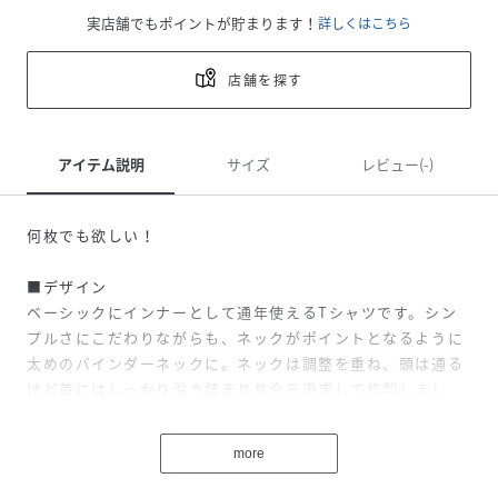
実店舗でもポイントが貯まります！
詳しくはこちら
店舗を探す
アイテム説明
サイズ
レビュー(-)
何枚でも欲しい！
■デザイン
ベーシックにインナーとして通年使えるTシャツです。シン
プルさにこだわりながらも、ネックがポイントとなるように
太めのバインダーネックに。ネックは調整を重ね、頭は通る
けど首にはしっかり沿う詰まり具合を追求して作製しまし
た。
more
■コーディネート
あらゆるトップスのインナー使いにおすすめです！