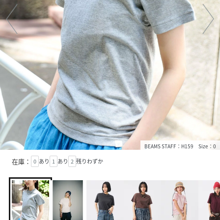
BEAMS STAFF：H159 Size：0
在庫：
0
あり
1
あり
2
残りわずか