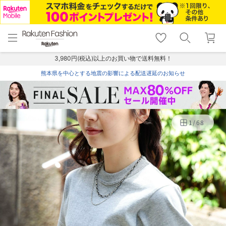
menu
home
search
favorite_border
shopping_cart
lock_outline
メニュー
トップ
検索
お気に入り
カート
ログイン
3,980円(税込)以上のお買い物で送料無料！
熊本県を中心とする地震の影響による配送遅延のお知らせ
1
/
68