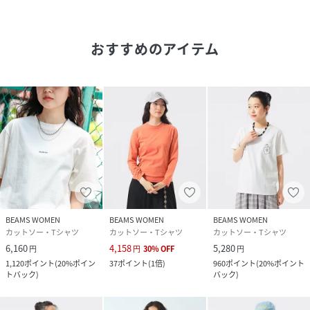
【OLIVE】Model:H161B76W60H82 Size:1
【SAX】Model:H161B76W60H82 Size:0
おすすめのアイテム
※光の当たり具合やパソコンなどの閲覧環境によって、実際
の色味と異なって見える場合がございます。予めご了承くだ
さい。
※屋外撮影による光の当たり具合やパソコンなどの閲覧環境
によって、実際の色味と異なって見える場合がございます。
予めご了承ください。
※商品の色味は商品単体で撮影した画像をご参照ください。
●おすすめTシャツをご紹介
BEAMS WOMEN
BEAMS WOMEN
BEAMS WOMEN
カットソー・Tシャツ
カットソー・Tシャツ
カットソー・Tシャツ
・ボーイ エンブロイダリー クルー Tシャツ（品番：13-04-
6,160
4,158
5,280
円
円
30
%
OFF
円
1065-101）
1,120
ポイント
(
20%ポイン
37
ポイント
(
1倍
)
960
ポイント
(
20%ポイント
トバック
)
バック
)
・ボーダー バインダー ショートスリーブ Tシャツ（品番：
13-04-1066-156）