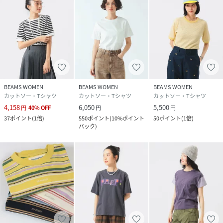
・Goodwear / カスタム ビッグ 半袖 Tシャツ（品番：13-
04-0170-394）
性別タイプ
レディース
原産国
中国製
BEAMS WOMEN
BEAMS WOMEN
BEAMS WOMEN
カットソー・Tシャツ
カットソー・Tシャツ
カットソー・Tシャツ
素材
本体:コットン100
4,158
6,050
5,500
円
40
%
OFF
円
円
% リブ部分:コットン100
37
ポイント
(
1倍
)
550
ポイント
(
10%ポイント
50
ポイント
(
1倍
)
%
バック
)
サイズ
0、1、2
品番
KD5006_13
(
13-04-0204-654-15-16 KD5006
)