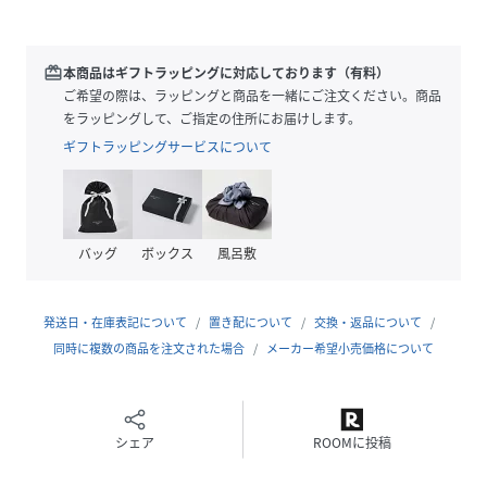
■サイズ
インナー使いに最適なフィット感のあるサイズ。選べる3サ
redeem
本商品はギフトラッピングに対応しております（有料）
イズ展開です。
ご希望の際は、ラッピングと商品を一緒にご注文ください。商品
をラッピングして、ご指定の住所にお届けします。
■素材
ギフトラッピングサービスについて
シャリ味のあるドライタッチな天竺生地を使用。
■ケア方法
洗濯可（詳細は商品についている品質表示ラベルをご覧くだ
バッグ
ボックス
風呂敷
さい）
【OFF_WHT】BEAMSSTAFF：H159 Size：0
発送日・在庫表記について
置き配について
交換・返品について
【PINK・L.YELLOW】Model:H161B76W60H82 Size:０
同時に複数の商品を注文された場合
メーカー希望小売価格について
【T.GREY】BEAMSSTAFF：H159 Size：0
【NAVY】Model：H165B80W59H85 Size：0
【CHARCOAL_G.BORDEAUX.BROWN.】Model：
H165B80W59H85 Size：1
シェア
ROOMに投稿
【GREEN】Model:H164B72W59H85 Size:1