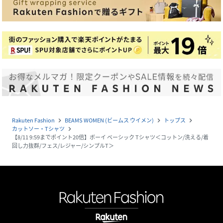
Rakuten Fashion
BEAMS WOMEN (ビームス ウイメン)
トップス
navigate_next
navigate_next
navigate_next
カットソー・Tシャツ
navigate_next
【8/11 9:59までポイント20倍】ボーイ ベーシック Tシャツ＜コットン/洗える/着
回し力抜群/フェス/レジャー/シンプルT＞