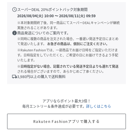
schedule
スーパーDEAL
20
%ポイントバック対象期間
2026/08/04(火) 10:00
〜
2026/08/11(火) 09:59
※本対象期間終了後、同一商品にてスーパーDEALキャンペーンが継続
実施されることがあります。
info
商品発送についてのご案内です。
※同時に複数の商品を注文された場合、一番遅い発送予定日にまとめ
て発送いたします。
お急ぎの商品は、個別にご注文ください。
※Rakuten Fashionでは、一部商品でお届け日時をご指定いただけま
す。日時指定をしていただくと、ご希望の日にお届けできるよう手配
いたします。
※日時指定がない場合、記載されている発送予定日よりも遅れて発送
される場合がございますので、あらかじめご了承ください。
local_shipping
3,980
円以上の購入で送料無料
アプリならポイント最大3倍！
毎月エントリー＆条件達成が必要です。
詳しくはこちら
Rakuten Fashionアプリで購入する