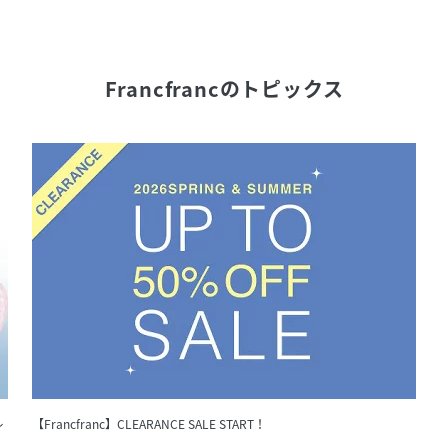
Francfranc
のトピックス
レ
【Francfranc】CLEARANCE SALE START！