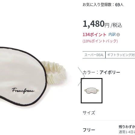
69
お気に入り登録数：
人
1,480
円 /税込
134
ポイント
内訳
10%ポイントバック
スーパーDEAL
ギフトラッピング対
カラー：
アイボリー
サイズ
残りわず
フリー
通常1-4