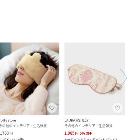
Toffy store
LAURA ASHLEY
Rora
その他のインテリア・生活雑貨
その他のインテリア・生活雑貨
トラ
1,760
1,985
2,845
円
円
5
%
OFF
16
ポイント
(
1倍
)
180
ポイント
(
10%ポイントバック
)
25
ポ