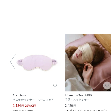
Francfranc
Afternoon Tea LIVING
その他のインナー・ルームウェア
手鏡・メイクミラー
1,184
2,420
円
20
%
OFF
円
ク
)
10
ポイント
(
1倍
)
330
ポイント
(
15%ポイントバック
)