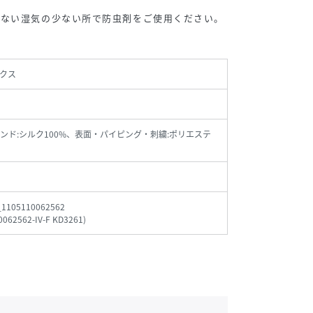
らない湿気の少ない所で防虫剤をご使用ください。
クス
ンド:シルク100%、表面・パイピング・刺繍:ポリエステ
_1105110062562
0062562-IV-F KD3261
)