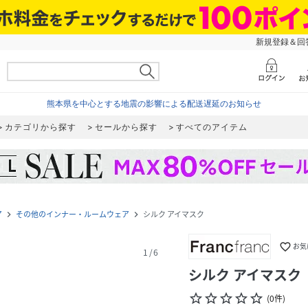
新規登録＆回答
熊本県を中心とする地震の影響による配送遅延のお知らせ
カテゴリから探す
セールから探す
すべてのアイテム
ア
その他のインナー・ルームウェア
シルク アイマスク
navigate_next
navigate_next
favorite_border
お気
1
/
6
シルク アイマスク
star_border
star_border
star_border
star_border
star_border
(
0
件
)