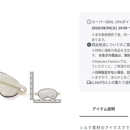
schedule
スーパーDEAL
10
%ポイ
2026/08/04(火) 10:00
※本対象期間終了後、同一
あります。
info
商品発送についてのご案
※同時に複数の商品を注文
す。
お急ぎの商品は、個
※Rakuten Fashi
ていただくと、ご希望の日
※日時指定がない場合、記
いますので、あらかじめご
local_shipping
3,980
円以上の購入で送
アイテム説明
シルク素材のアイマスクで