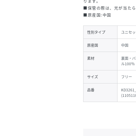
ります。
■保管の際は、光が当た
■原産国:中国
性別タイプ
ユニセッ
原産国
中国
素材
裏面・バ
ル100％
サイズ
フリー
品番
KD3261
(
110511