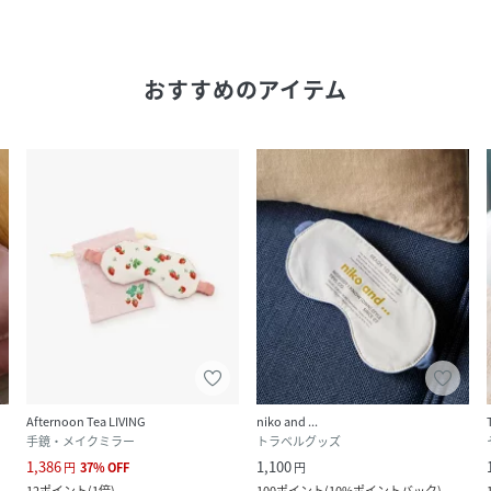
おすすめのアイテム
Afternoon Tea LIVING
niko and ...
手鏡・メイクミラー
トラベルグッズ
1,386
1,100
円
37
%
OFF
円
12
ポイント
(
1倍
)
100
ポイント
(
10%ポイントバック
)