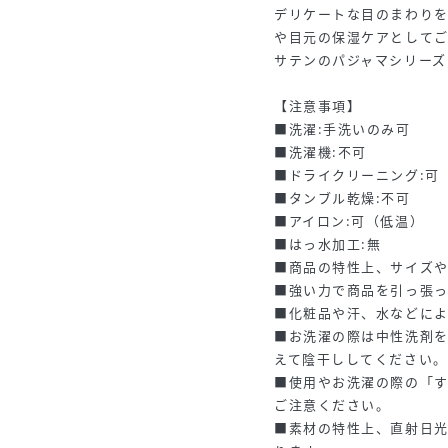
デリケートな目のまわり
や目元の保湿ケアとして
サテンのパジャマシリーズ
【注意事項】
■洗濯:手洗いのみ可
■洗濯機:不可
■ドライクリーニング:可
■タンブル乾燥:不可
■アイロン:可（低温）
■はっ水加工:無
■商品の特性上、サイズ
■強い力で商品を引っ張
■化粧品や汗、水などに
■お洗濯の際は中性洗剤
えて陰干ししてください。
■使用やお洗濯の際の「
ご注意ください。
■素材の特性上、直射日