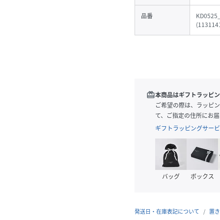
品番
KD0525
(
113114
redeem
本商品はギフトラッピン
ご希望の際は、ラッピン
て、ご指定の住所にお届
ギフトラッピングサービ
バッグ
ボックス
発送日・在庫表記について
置き