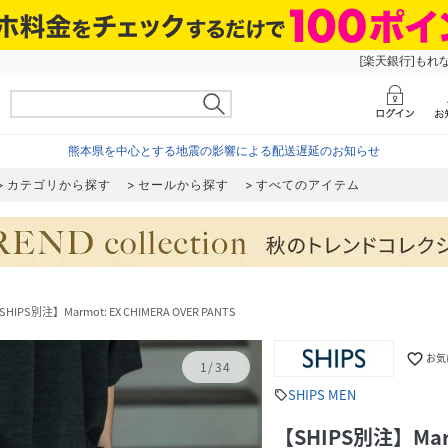
[楽天銀行]もれ
熊本県を中心とする地震の影響による配送遅延のお知らせ
カテゴリから探す
セールから探す
すべてのアイテム
SHIPS別注】Marmot: EX CHIMERA OVER PANTS
favorite_border
お気
1
/
34
SHIPS MEN
sell
【SHIPS別注】Marm