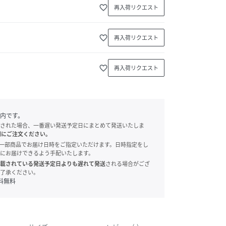
favorite_border
再入荷リクエスト
favorite_border
再入荷リクエスト
favorite_border
再入荷リクエスト
内です。
された場合、一番遅い発送予定日にまとめて発送いたしま
別にご注文ください。
onでは、一部商品でお届け日時をご指定いただけます。日時指定をし
にお届けできるよう手配いたします。
載されている発送予定日よりも遅れて発送
される場合がござ
了承ください。
料無料