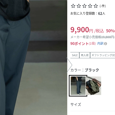
star_border
star_border
star_border
star_border
star_border
(
-
件
)
62
お気に入り登録数：
人
9,900
円 /税込
50
%
メーカー希望小売価格
19,800
円
90
ポイント
1倍
内訳
SALE
再入荷
ギフトラッピング対
カラー：
ブラック
サイズ