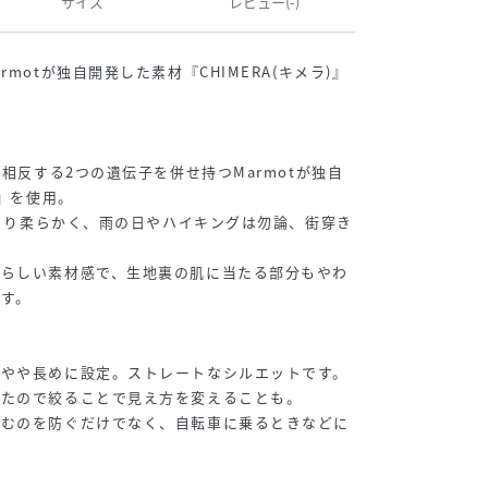
サイズ
レビュー(-)
motが独自開発した素材『CHIMERA(キメラ)』
。
う相反する2つの遺伝子を併せ持つMarmotが独自
A』を使用。
ンツより柔らかく、雨の日やハイキングは勿論、街穿き
ンらしい素材感で、生地裏の肌に当たる部分もやわ
す。
をやや長めに設定。ストレートなシルエットです。
けたので絞ることで見え方を変えることも。
込むのを防ぐだけでなく、自転車に乗るときなどに