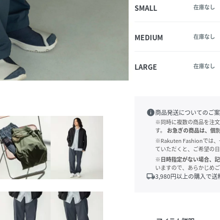
SMALL
在庫なし
MEDIUM
在庫なし
LARGE
在庫なし
info
商品発送についてのご案
※同時に複数の商品を注文
す。
お急ぎの商品は、個
※Rakuten Fashi
ていただくと、ご希望の日
※日時指定がない場合、記
いますので、あらかじめご
local_shipping
3,980
円以上の購入で送