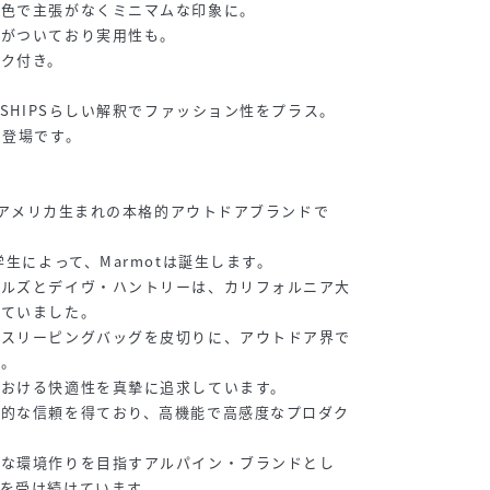
配色で主張がなくミニマムな印象に。
プがついており実用性も。
ク付き。
、SHIPSらしい解釈でファッション性をプラス。
の登場です。
）
は、アメリカ生まれの本格的アウトドアブランドで
学生によって、Marmotは誕生します。
ノルズとデイヴ・ハントリーは、カリフォルニア大
していました。
とスリーピングバッグを皮切りに、アウトドア界で
用。
における快適性を真摯に追求しています。
対的な信頼を得ており、高機能で高感度なプロダク
能な環境作りを目指すアルパイン・ブランドとし
を受け続けています。