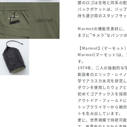
膝のロゴは生地と同系の
バックポケットは、ジッ
持ち運び用のスタッフサッ
Marmotの機能性素材に
まさに”キメラ”なパンツ
【Marmot】(マーモット
Marmot(マーモット)
す。
1974年、二人の独創的な
創設者のエリック・レイ
学でアラスカ氷河を研究
ダウンを使用したウェア
初めてゴアテックスを採
アウトドア・フィールド
トップクライマーから絶
トを生み出しています。
更に、世界規模で持続可
て、世界中の人々から支持