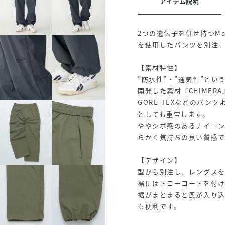
アイテム説明
2つの遺伝子を併せ持つMar
を使用したパンツを別注
【素材特性】
”防水性”・”通気性”とい
開発した素材『CHIMER
GORE-TEXなどのパ
としても重宝します。
ややシボ感のあるナイロ
らかく気持ちの良い質感で
【デザイン】
型から別注し、レングス
裾にはドローコードを付
裾がまとまると風が入り
も便利です。