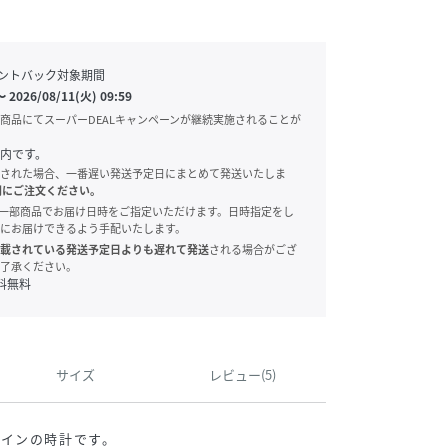
ントバック対象期間
〜
2026/08/11(火) 09:59
商品にてスーパーDEALキャンペーンが継続実施されることが
内です。
された場合、一番遅い発送予定日にまとめて発送いたしま
別にご注文ください。
onでは、一部商品でお届け日時をご指定いただけます。日時指定をし
にお届けできるよう手配いたします。
載されている発送予定日よりも遅れて発送
される場合がござ
了承ください。
料無料
サイズ
レビュー(5)
ザインの時計です。