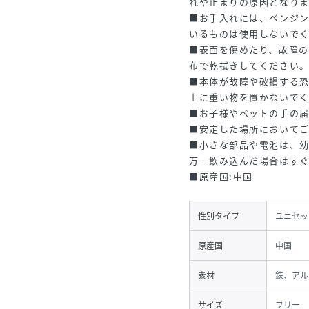
れや止まりの原因となりま
■お手入れには、ベンジ
いるものは使用しないで
■表面を傷めたり、故障
布で乾拭きしてください
■本体が故障や破損する
上に重い物を置かないで
■お子様やペットの手の
■安定した場所において
■小さな部品や電池は、
万一飲み込んだ場合はす
■原産国:中国
性別タイプ
ユニセッ
原産国
中国
素材
鉄、アル
サイズ
フリー