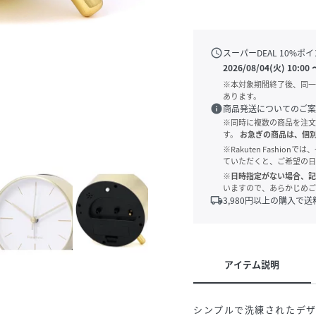
schedule
スーパーDEAL
10
%ポイ
2026/08/04(火) 10:00
※本対象期間終了後、同一
あります。
info
商品発送についてのご案
※同時に複数の商品を注文
す。
お急ぎの商品は、個
※Rakuten Fashi
ていただくと、ご希望の日
※日時指定がない場合、記
いますので、あらかじめご
local_shipping
3,980
円以上の購入で送
アイテム説明
シンプルで洗練されたデ