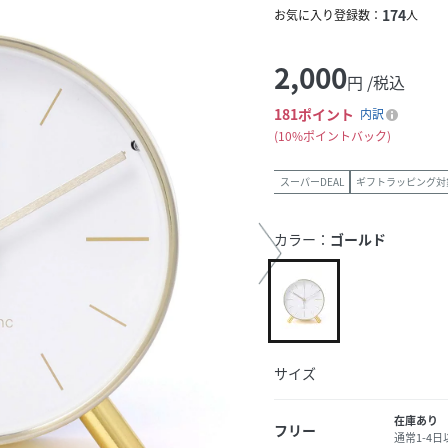
174
お気に入り登録数：
人
2,000
円 /税込
181
ポイント
内訳
10%ポイントバック
スーパーDEAL
ギフトラッピング対
カラー：
ゴールド
サイズ
在庫あり
フリー
通常1-4