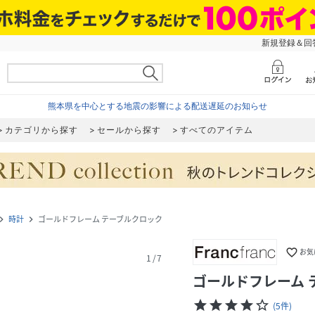
新規登録＆回答
熊本県を中心とする地震の影響による配送遅延のお知らせ
カテゴリから探す
セールから探す
すべてのアイテム
時計
ゴールドフレーム テーブルクロック
gate_next
navigate_next
favorite_border
お気
1
/
7
ゴールドフレーム 
star
star
star
star
star_border
(
5
件
)