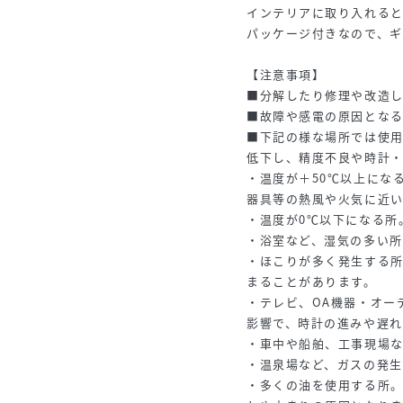
インテリアに取り入れる
パッケージ付きなので、ギ
【注意事項】
■分解したり修理や改造
■故障や感電の原因とな
■下記の様な場所では使
低下し、精度不良や時計
・温度が＋50℃以上にな
器具等の熱風や火気に近い
・温度が0℃以下になる所
・浴室など、湿気の多い所
・ほこりが多く発生する所
まることがあります。
・テレビ、OA機器・オー
影響で、時計の進みや遅れ
・車中や船舶、工事現場
・温泉場など、ガスの発生
・多くの油を使用する所