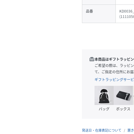
品番
KD0036
(
111105
redeem
本商品はギフトラッピン
ご希望の際は、ラッピン
て、ご指定の住所にお届
ギフトラッピングサービ
バッグ
ボックス
発送日・在庫表記について
置き