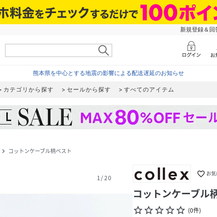
新規登録＆回答
熊本県を中心とする地震の影響による配送遅延のお知らせ
カテゴリから探す
セールから探す
すべてのアイテム
コットンケーブル柄ベスト
navigate_next
favorite_border
お気
1
/
20
コットンケーブル
star_border
star_border
star_border
star_border
star_border
(
0
件
)