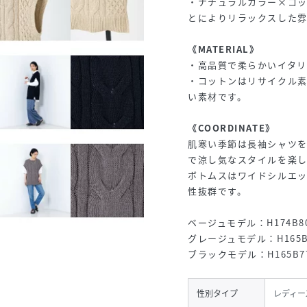
・ナチュラルカラー×コ
とによりリラックスした
《MATERIAL》
・高品質で柔らかいイタ
・コットンはリサイクル
い素材です。
《COORDINATE》
肌寒い季節は長袖シャツを
で涼し気なスタイルを楽し
ボトムスはワイドシルエ
性抜群です。
ベージュモデル：H174B8
グレージュモデル：H165B
ブラックモデル：H165B7
性別タイプ
レディー