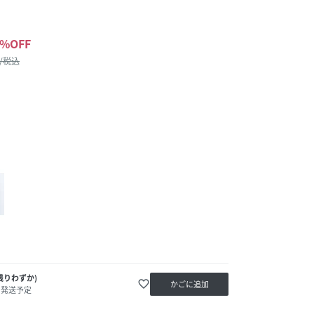
%OFF
 /税込
残りわずか)
favorite_border
かごに追加
内発送予定