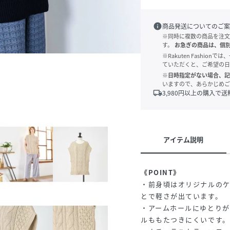
info
商品発送についてのご案
※同時に複数の商品を注文
す。
お急ぎの商品は、個
※Rakuten Fashi
ていただくと、ご希望の日
※日時指定がない場合、記
いますので、あらかじめご
local_shipping
3,980
円以上の購入で送
アイテム説明
《POINT》
・前身頃はオリジナルの
とで軽さが出ています。
・アームホールにゆとり
ルももたつきにくいです。