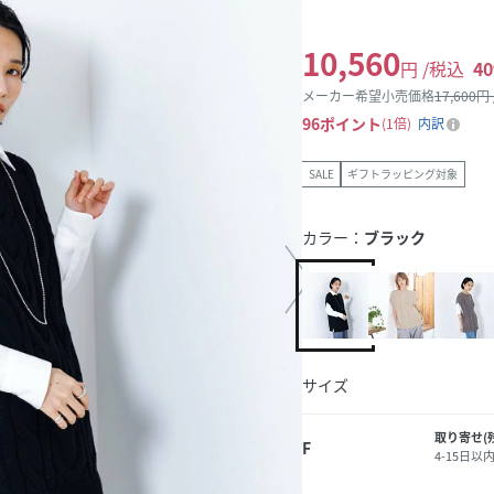
10,560
円 /税込
40
メーカー希望小売価格
17,600
円
96
ポイント
1倍
内訳
SALE
ギフトラッピング対象
カラー：
ブラック
サイズ
取り寄せ(
F
4-15日以