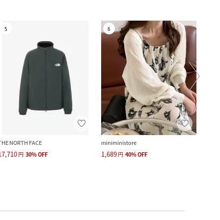
5
6
7
THE NORTH FACE
miniministore
URBA
17,710
1,689
8,250
円
30
%
OFF
円
40
%
OFF