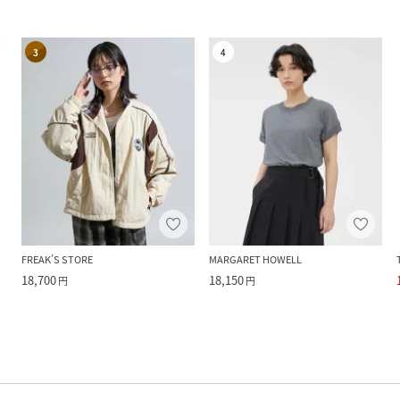
3
4
FREAK’S STORE
MARGARET HOWELL
18,700
18,150
円
円