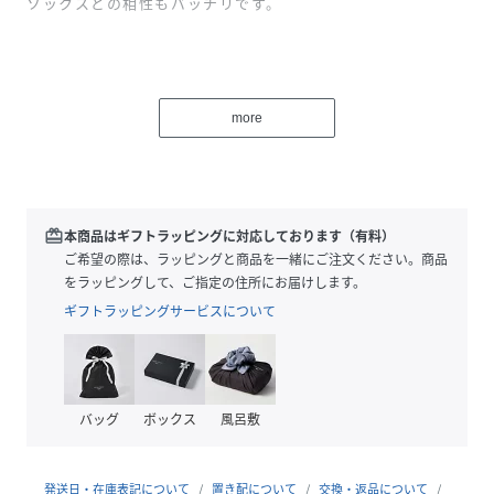
ソックスとの相性もバッチリです。
【備考】
※素材の特性上、ヒール・アッパー部分等に多少シワが入っ
more
ている場合がございます。生地の特性上避けられませんので
予めご了承ください。
※製造過程におきまして接着材を使用しております。その
為、接着剤が付着している場合がございます。又、生地の場
合は染みている場合がございます。
redeem
本商品はギフトラッピングに対応しております（有料）
※商品画像はサンプル商品の為、仕様やカラー等に変更があ
ご希望の際は、ラッピングと商品を一緒にご注文ください。商品
る場合がございます。予めご了承ください。
をラッピングして、ご指定の住所にお届けします。
※光の当たり具合で色味が違って見える場合があります。
ギフトラッピングサービスについて
【サイズ選びの目安】
基本的に通常お選びのサイズで良さそうです。
≪目安≫
バッグ
ボックス
風呂敷
S：22.0～22.5cm／M：23.0～23.5cm／L：24.0～
24.5cm／LL：24.5cm～25.0cm
足の形によって個人差がございます。あくまでも目安ですの
発送日・在庫表記について
置き配について
交換・返品について