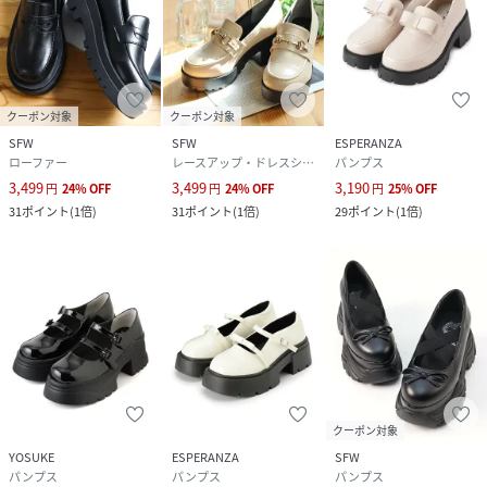
クーポン対象
クーポン対象
SFW
SFW
ESPERANZA
ローファー
レースアップ・ドレスシューズ
パンプス
3,499
3,499
3,190
円
24
%
OFF
円
24
%
OFF
円
25
%
OFF
31
ポイント
(
1倍
)
31
ポイント
(
1倍
)
29
ポイント
(
1倍
)
クーポン対象
YOSUKE
ESPERANZA
SFW
パンプス
パンプス
パンプス