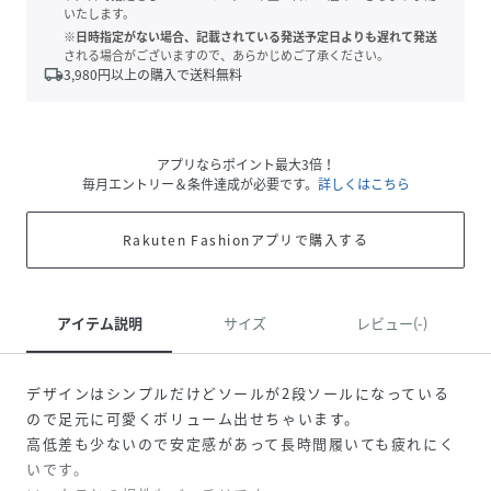
いたします。
※日時指定がない場合、記載されている発送予定日よりも遅れて発送
される場合がございますので、あらかじめご了承ください。
local_shipping
3,980
円以上の購入で送料無料
アプリならポイント最大3倍！
毎月エントリー＆条件達成が必要です。
詳しくはこちら
Rakuten Fashionアプリで購入する
アイテム説明
サイズ
レビュー(-)
デザインはシンプルだけどソールが2段ソールになっている
ので足元に可愛くボリューム出せちゃいます。
高低差も少ないので安定感があって長時間履いても疲れにく
いです。