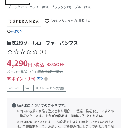
ブラック(019)
ホワイト(001)
ブラック(219)
ブルー(392)
favorite_border
お気に入りショップに登録する
csT&P
sell
厚底2段ソールローファーパンプス
star_border
star_border
star_border
star_border
star_border
(
-
件
)
4,290
円 /税込
33
%OFF
メーカー希望小売価格
6,490
円 /税込
39
ポイント
1倍
内訳
SOLD OUT
SALE
ギフトラッピング対象
info
商品発送についてのご案内です。
※同時に複数の商品を注文された場合、一番遅い発送予定日にまとめ
て発送いたします。
お急ぎの商品は、個別にご注文ください。
※Rakuten Fashionでは、一部商品でお届け日時をご指定いただけま
す。日時指定をしていただくと、ご希望の日にお届けできるよう手配