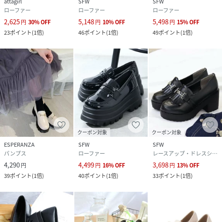
attagirl
SFW
SFW
ローファー
ローファー
ローファー
2,625
5,148
5,498
円
30
%
OFF
円
10
%
OFF
円
15
%
OFF
23
ポイント
(
1倍
)
46
ポイント
(
1倍
)
49
ポイント
(
1倍
)
クーポン対象
クーポン対象
ESPERANZA
SFW
SFW
パンプス
ローファー
レースアップ・ドレスシューズ
4,290
4,499
3,698
円
円
16
%
OFF
円
13
%
OFF
39
ポイント
(
1倍
)
40
ポイント
(
1倍
)
33
ポイント
(
1倍
)