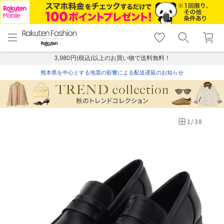
menu
home
search
favorite_border
shopping_cart
lock_outline
メニュー
トップ
検索
お気に入り
カート
ログイン
3,980円(税込)以上のお買い物で送料無料！
熊本県を中心とする地震の影響による配送遅延のお知らせ
1
/
38