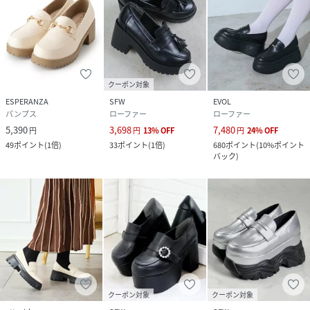
クーポン対象
ESPERANZA
SFW
EVOL
パンプス
ローファー
ローファー
5,390
3,698
7,480
円
円
13
%
OFF
円
24
%
OFF
49
ポイント
(
1倍
)
33
ポイント
(
1倍
)
680
ポイント
(
10%ポイント
バック
)
クーポン対象
クーポン対象