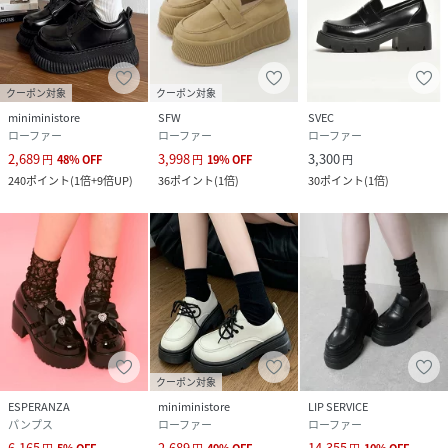
クーポン対象
クーポン対象
miniministore
SFW
SVEC
ローファー
ローファー
ローファー
2,689
3,998
3,300
円
48
%
OFF
円
19
%
OFF
円
240
ポイント
(
1倍+9倍UP
)
36
ポイント
(
1倍
)
30
ポイント
(
1倍
)
クーポン対象
ESPERANZA
miniministore
LIP SERVICE
パンプス
ローファー
ローファー
6,165
2,689
14,355