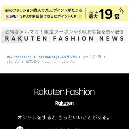
Rakuten Fashion
ESPERANZA (エスペランサ)
シューズ・靴
navigate_next
navigate_next
navigate_next
パンプス
厚底2段ソールローファーパンプス
navigate_next