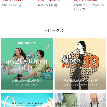
円
5
%
OFF
円
49
%
OFF
円
10
%
OFF
56
ポイント
(
1倍
)
24
ポイント
(
1倍
)
1,305
ポイント
(
10%ポイン
トバック
)
トピックス