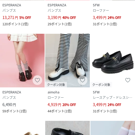
ESPERANZA
ESPERANZA
SFW
素材
甲皮の使用材：合成皮革 底材の種類：合成底
パンプス
パンプス
ローファー
13,271
3,190
3,499
円
5
%
OFF
円
40
%
OFF
円
24
%
OFF
サイズ
S(22.0cm-22.5cm)、M(23.0cm-23.5cm)、
120
ポイント
(
1倍
)
29
ポイント
(
1倍
)
31
ポイント
(
1倍
)
L(24.0cm-24.5cm)、LL(24.5cm-25.0cm)
品番
KC9227_999909P0821080
(
999909P0821080-019-01 KC9227
)
クーポン対象
クーポン対象
ESPERANZA
aimoha
SFW
パンプス
ローファー
レースアップ・ドレスシューズ
6,490
4,919
3,499
円
円
20
%
OFF
円
24
%
OFF
59
ポイント
(
1倍
)
44
ポイント
(
1倍
)
31
ポイント
(
1倍
)