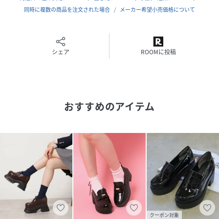
でお気をつけ下さいませ。
同時に複数の商品を注文された場合
メーカー希望小売価格について
《幅》：狭い□□■□□広い
《足長》：短い□□■□□長い
《素材》：硬い□□■□□柔らかい
シェア
ROOMに投稿
▶スタッフD：普段のサイズ23.5cm S・M・Lの時は基本
はLサイズ
ワイズ2E～3E
《特徴》足幅は広めです。
おすすめのアイテム
－－－－－－－－－－－－－－－－－－－－－－－
試着サイズ：L(24.0～24.5cm)
足幅・足長どちらも丁度良く歩きやすいです。
3段ソールになっているのでかなりスタイルアップが期待で
きます。
シンプルなデザインなので色んな服装に合わせられます。
性別タイプ
レディース
原産国
中国製
クーポン対象