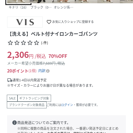
キナリ（16）
ブラック（01）
オレンジ系（74）
favorite_border
お気に入りショップに登録する
【洗える】ベルト付ナイロンカーゴパンツ
star_border
star_border
star_border
star_border
star_border
(
-
件
)
2,306
円 /税込
70
%OFF
メーカー希望小売価格
7,689
円 /税込
20
ポイント
1倍
内訳
local_shipping
通常1-4日以内発送予定
※サイズ・カラーによりお届け日が異なる場合があります。
SALE
ギフトラッピング対象
ブランドクーポン対象商品
ご利用には
ログイン
・獲得が必要です。
info
商品発送についてのご案内です。
※同時に複数の商品を注文された場合、一番遅い発送予定日にまとめ