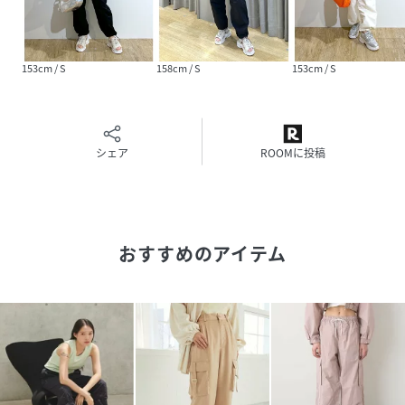
※画像の商品はサンプルです。実際の商品と仕様、加工、サ
イズが若干異なる場合がございます。
153cm / S
158cm / S
153cm / S
性別タイプ
レディース
原産国
ブラック（01）：中国製｜キナリ（16）：中国
製｜オレンジ系（74）：中国製
シェア
ROOMに投稿
素材
ブラック（01）：（本体） ナイロン 100% （別
布） ポリエステル 100%｜キナリ（16）：（表
地） ナイロン 100% （裏地） ポリエステル
100% （別布） ポリエステル 100%｜オレンジ
おすすめのアイテム
系（74）：（本体） ナイロン 100% （別布） ポ
リエステル 100%
サイズ
S、M
クリーニング
ブラック（01）：洗濯機（極弱）・漂白、タン
ブル乾燥禁止
キナリ（16）：洗濯機（極弱）・漂白、タンブ
ル乾燥禁止