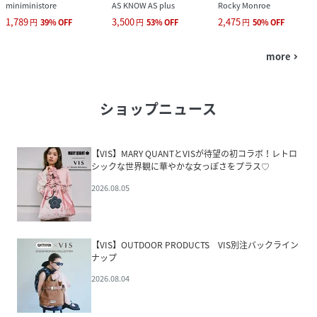
miniministore
AS KNOW AS plus
Rocky Monroe
1,789
3,500
2,475
円
39
%
OFF
円
53
%
OFF
円
50
%
OFF
more
navigate_next
ショップニュース
【VIS】MARY QUANTとVISが待望の初コラボ！レトロ
シックな世界観に華やかな女っぽさをプラス♡
2026.08.05
【VIS】OUTDOOR PRODUCTS VIS別注バックライン
ナップ
2026.08.04