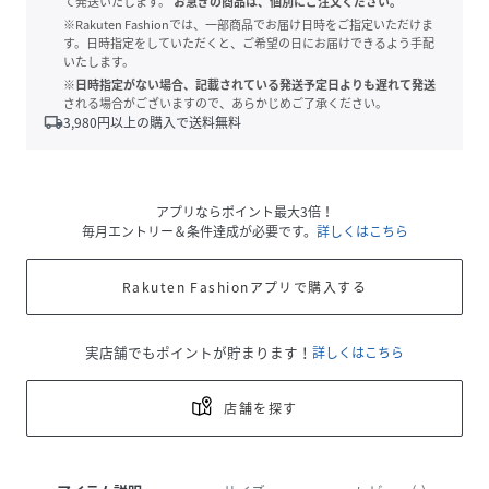
て発送いたします。
お急ぎの商品は、個別にご注文ください。
※Rakuten Fashionでは、一部商品でお届け日時をご指定いただけま
す。日時指定をしていただくと、ご希望の日にお届けできるよう手配
いたします。
※日時指定がない場合、記載されている発送予定日よりも遅れて発送
される場合がございますので、あらかじめご了承ください。
local_shipping
3,980
円以上の購入で送料無料
アプリならポイント最大3倍！
毎月エントリー＆条件達成が必要です。
詳しくはこちら
Rakuten Fashionアプリで購入する
実店舗でもポイントが貯まります！
詳しくはこちら
店舗を探す