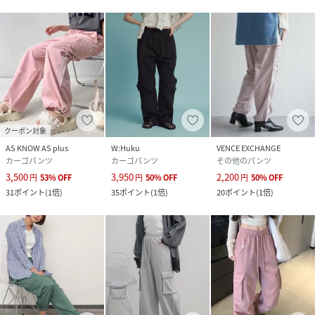
クーポン対象
AS KNOW AS plus
W:Huku
VENCE EXCHANGE
カーゴパンツ
カーゴパンツ
その他のパンツ
3,500
3,950
2,200
円
53
%
OFF
円
50
%
OFF
円
50
%
OFF
31
ポイント
(
1倍
)
35
ポイント
(
1倍
)
20
ポイント
(
1倍
)