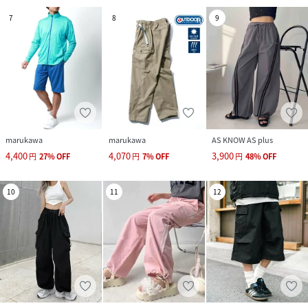
7
8
9
marukawa
marukawa
AS KNOW AS plus
4,400
4,070
3,900
円
27
%
OFF
円
7
%
OFF
円
48
%
OFF
10
11
12