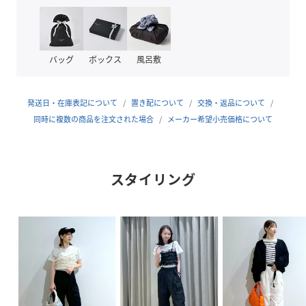
展開。
【おすすめのスタイリング】
ゆったりニットを合わせるスタイリングがオススメです。
バッグ
ボックス
風呂敷
前裾だけINするような着方がすっきり見えて◎
-----------------------------
発送日・在庫表記について
置き配について
交換・返品について
裏地：キナリのみあり
同時に複数の商品を注文された場合
メーカー希望小売価格について
光沢感：なし
透け感：なし
伸縮性：なし
スタイリング
ウエスト：後ろ一部ゴム
ポケット：あり
生地の厚さ：普通
季節：通年
-----------------------------
【モデル着用サイズ】
全色モデル身長：160cm、着用サイズ：M