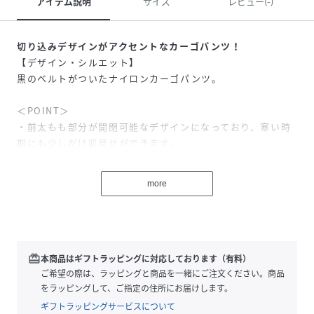
アイテム説明
サイズ
レビュー(-)
切り込みデザインがアクセントなカーゴパンツ！
【デザイン・シルエット】
黒のベルトがついたナイロンカーゴパンツ。
＜POINT＞
・前太もも部分が開閉可能なデザインになっており、寒い時
期にも少しだけ肌見せができます。
・取り外し可能なベルトデザインがアクセントに。
・キナリのみ太ももの開閉可能な位置の上まで裏地がついて
more
います。
【素材】
マットで触り心地が良いナイロン素材。
気軽に洗濯機洗いができるのも嬉しいポイント。
redeem
本商品はギフトラッピングに対応しております（有料）
ご希望の際は、ラッピングと商品を一緒にご注文ください。商品
【カラー】
をラッピングして、ご指定の住所にお届けします。
ベーシックなブラック・キナリにオレンジをプラスした3色
ギフトラッピングサービスについて