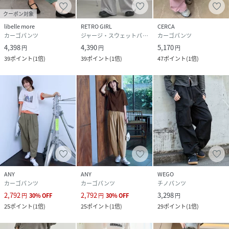
クーポン対象
libelle more
RETRO GIRL
CERCA
カーゴパンツ
ジャージ・スウェットパンツ
カーゴパンツ
4,398
4,390
5,170
円
円
円
39
ポイント
(
1倍
)
39
ポイント
(
1倍
)
47
ポイント
(
1倍
)
ANY
ANY
WEGO
カーゴパンツ
カーゴパンツ
チノパンツ
2,792
2,792
3,298
円
30
%
OFF
円
30
%
OFF
円
25
ポイント
(
1倍
)
25
ポイント
(
1倍
)
29
ポイント
(
1倍
)