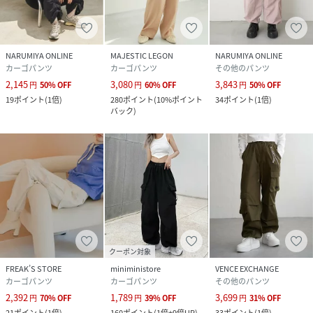
オレンジ系（74）：洗濯機（極弱）・漂白、タ
ンブル乾燥禁止
品番
KC6241_BVS24040
NARUMIYA ONLINE
MAJESTIC LEGON
NARUMIYA ONLINE
(
BVS24040-01-010 KC6241
)
カーゴパンツ
カーゴパンツ
その他のパンツ
2,145
3,080
3,843
円
50
%
OFF
円
60
%
OFF
円
50
%
OFF
19
ポイント
(
1倍
)
280
ポイント
(
10%ポイント
34
ポイント
(
1倍
)
バック
)
クーポン対象
FREAK’S STORE
miniministore
VENCE EXCHANGE
カーゴパンツ
カーゴパンツ
その他のパンツ
2,392
1,789
3,699
円
70
%
OFF
円
39
%
OFF
円
31
%
OFF
21
ポイント
(
1倍
)
160
ポイント
(
1倍+9倍UP
)
33
ポイント
(
1倍
)