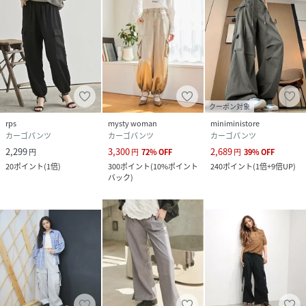
クーポン対象
rps
mysty woman
miniministore
カーゴパンツ
カーゴパンツ
カーゴパンツ
2,299
3,300
2,689
円
円
72
%
OFF
円
39
%
OFF
20
ポイント
(
1倍
)
300
ポイント
(
10%ポイント
240
ポイント
(
1倍+9倍UP
)
バック
)