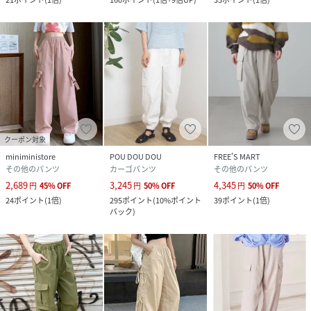
クーポン対象
miniministore
POU DOU DOU
FREE'S MART
その他のパンツ
カーゴパンツ
その他のパンツ
2,689
3,245
4,345
円
45
%
OFF
円
50
%
OFF
円
50
%
OFF
24
ポイント
(
1倍
)
295
ポイント
(
10%ポイント
39
ポイント
(
1倍
)
バック
)