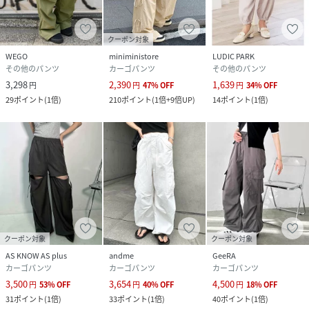
クーポン対象
WEGO
miniministore
LUDIC PARK
その他のパンツ
カーゴパンツ
その他のパンツ
3,298
2,390
1,639
円
円
47
%
OFF
円
34
%
OFF
29
ポイント
(
1倍
)
210
ポイント
(
1倍+9倍UP
)
14
ポイント
(
1倍
)
クーポン対象
クーポン対象
AS KNOW AS plus
andme
GeeRA
カーゴパンツ
カーゴパンツ
カーゴパンツ
3,500
3,654
4,500
円
53
%
OFF
円
40
%
OFF
円
18
%
OFF
31
ポイント
(
1倍
)
33
ポイント
(
1倍
)
40
ポイント
(
1倍
)