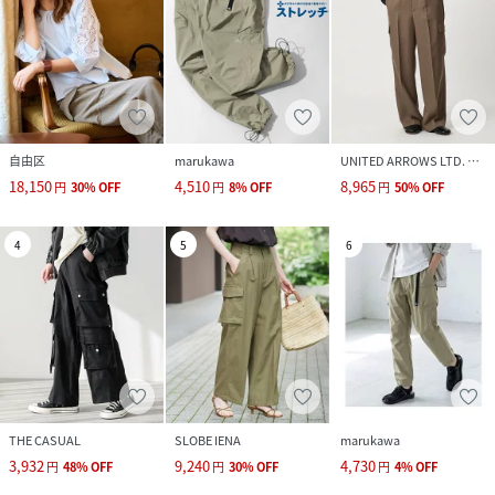
自由区
marukawa
UNITED ARROWS LTD. OUTLET
18,150
4,510
8,965
円
30
%
OFF
円
8
%
OFF
円
50
%
OFF
4
5
6
THE CASUAL
SLOBE IENA
marukawa
3,932
9,240
4,730
円
48
%
OFF
円
30
%
OFF
円
4
%
OFF