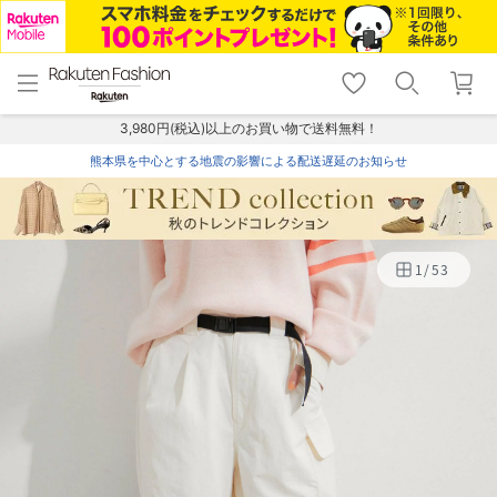
menu
home
search
favorite_border
shopping_cart
lock_outline
メニュー
トップ
検索
お気に入り
カート
ログイン
3,980円(税込)以上のお買い物で送料無料！
熊本県を中心とする地震の影響による配送遅延のお知らせ
1
/
53