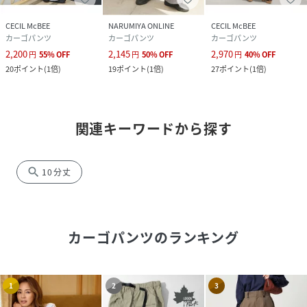
CECIL McBEE
NARUMIYA ONLINE
CECIL McBEE
カーゴパンツ
カーゴパンツ
カーゴパンツ
2,200
2,145
2,970
円
55
%
OFF
円
50
%
OFF
円
40
%
OFF
20
ポイント
(
1倍
)
19
ポイント
(
1倍
)
27
ポイント
(
1倍
)
関連キーワードから探す
search
10分丈
カーゴパンツ
のランキング
1
2
3