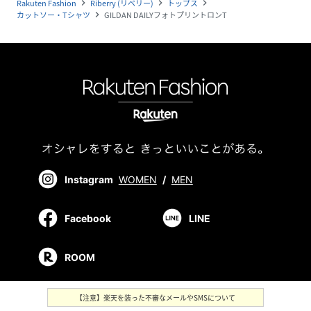
Rakuten Fashion
Riberry (リベリー)
トップス
navigate_next
navigate_next
navigate_next
カットソー・Tシャツ
GILDAN DAILYフォトプリントロンT
navigate_next
Instagram
WOMEN
/
MEN
Facebook
LINE
ROOM
【注意】楽天を装った不審なメールやSMSについて