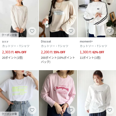
クーポン対象
a.v.v
Discoat
moment+
カットソー・Tシャツ
カットソー・Tシャツ
カットソー・Tシャツ
2,303
2,200
1,300
円
40
%
OFF
円
55
%
OFF
円
62
%
OFF
20
ポイント
(
1倍
)
200
ポイント
(
10%ポイント
11
ポイント
(
1倍
)
バック
)
クーポン対象