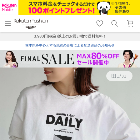
menu
home
search
favorite_border
shopping_cart
lock_outline
メニュー
トップ
検索
お気に入り
カート
ログイン
3,980円(税込)以上のお買い物で送料無料！
熊本県を中心とする地震の影響による配送遅延のお知らせ
1
/
31