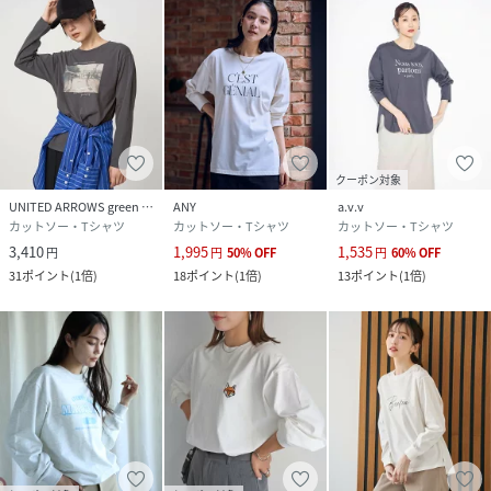
春/春服秋/秋服/冬/冬服/トップス/インナー/Tシャツ/ロンT/
ロゴ/ロゴデザイン/ロゴプリント/ロゴT/フォトプリント/フ
ォトT/長袖/シンプル/モノクロ/カジュアル/大人カジュアル/
きれいめカジュアル/キレイめ/ママさんコーデ/ラフ/楽ちん/
ゆったりシルエット/ルーズシルエット/オーバーサイズ/体型
カバー/華奢見え/細見え/高見え/おしゃれ見え/定番/デイリ
ー/ベーシック/マストアイテム/着回し/綿100％
クーポン対象
UNITED ARROWS green label relaxing
ANY
a.v.v
model:158cm/size:L
カットソー・Tシャツ
カットソー・Tシャツ
カットソー・Tシャツ
3,410
1,995
1,535
円
円
50
%
OFF
円
60
%
OFF
31
ポイント
(
1倍
)
18
ポイント
(
1倍
)
13
ポイント
(
1倍
)
性別タイプ
レディース
原産国
海外
素材
綿 100%
サイズ
L
品番
KC5946_RF