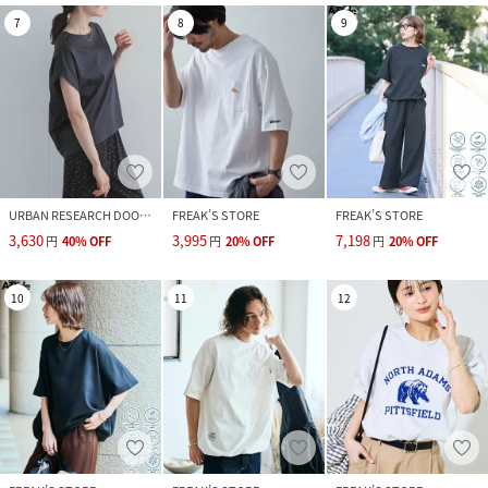
7
8
9
URBAN RESEARCH DOORS
FREAK’S STORE
FREAK’S STORE
3,630
3,995
7,198
円
40
%
OFF
円
20
%
OFF
円
20
%
OFF
10
11
12