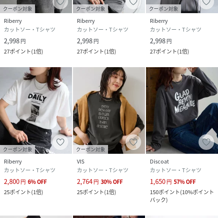
た際には他の衣料等に色が移ることがございますのでご注意
クーポン対象
クーポン対象
クーポン対象
ください。
Riberry
Riberry
Riberry
※洗濯の際は、他の物と一緒に洗わないでください。
カットソー・Tシャツ
カットソー・Tシャツ
カットソー・Tシャツ
※濡れた状態で他の洗濯物を重ね合わさないでください。
2,998
2,998
2,998
円
円
円
※漂白剤および漂白剤入りの洗剤のご使用はお避け下さい。
27
ポイント
(
1倍
)
27
ポイント
(
1倍
)
27
ポイント
(
1倍
)
※水洗いやクリーニングの際は、クリーニングネットを使用
ください。また、つけおき洗いはお避けください。
※プリント部分へ直接のアイロンはお避け下さい。
※商品の梱包には細心の注意を払っていますが、通販の特性
上、到着時に畳みシワがついている可能性がございます。予
めご了承ください。
※白系のTシャツをご着用の際には淡色のインナーの着用を
推奨しております。
※詳しいお手入れ方法は商品タグをご参照ください。
クーポン対象
クーポン対象
※撮影時のライティング、太陽光、ご覧になっているモニタ
Riberry
VIS
Discoat
カットソー・Tシャツ
カットソー・Tシャツ
カットソー・Tシャツ
ー・PC環境により、実際の商品と色味が異なって見える場合
2,800
2,764
1,650
がございます。予めご了承をお願い致します。
円
6
%
OFF
円
30
%
OFF
円
57
%
OFF
25
ポイント
(
1倍
)
25
ポイント
(
1倍
)
150
ポイント
(
10%ポイント
バック
)