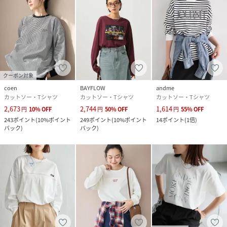
クーポン対象
coen
BAYFLOW
andme
カットソー・Tシャツ
カットソー・Tシャツ
カットソー・Tシャツ
2,673
2,744
1,614
円
10
%
OFF
円
50
%
OFF
円
55
%
OFF
243
ポイント
(
10%ポイント
249
ポイント
(
10%ポイント
14
ポイント
(
1倍
)
バック
)
バック
)