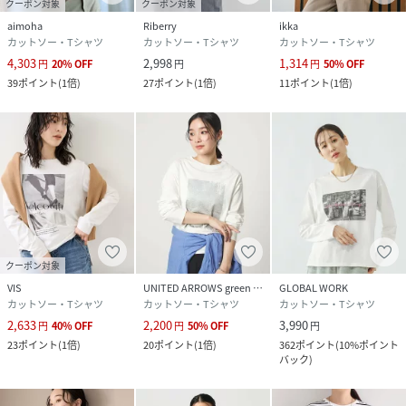
(
RF-0019-001-004 KC5946
)
クーポン対象
クーポン対象
aimoha
Riberry
ikka
カットソー・Tシャツ
カットソー・Tシャツ
カットソー・Tシャツ
4,303
2,998
1,314
円
20
%
OFF
円
円
50
%
OFF
39
ポイント
(
1倍
)
27
ポイント
(
1倍
)
11
ポイント
(
1倍
)
クーポン対象
VIS
UNITED ARROWS green label relaxing
GLOBAL WORK
カットソー・Tシャツ
カットソー・Tシャツ
カットソー・Tシャツ
2,633
2,200
3,990
円
40
%
OFF
円
50
%
OFF
円
23
ポイント
(
1倍
)
20
ポイント
(
1倍
)
362
ポイント
(
10%ポイント
バック
)