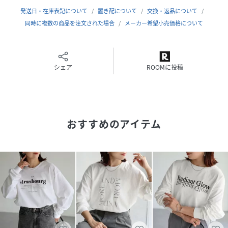
こだわり、モノクロのフォトプリントが大人っぽさを演出し
発送日・在庫表記について
置き配について
交換・返品について
てくれるデザインです。
同時に複数の商品を注文された場合
メーカー希望小売価格について
人気のギルダンボディのLサイズを使用しております。Ｌサイ
ズのみのワンサイズ展開となります。
■Material
シェア
ROOMに投稿
綿100%で柔らかく肌に優しい肌心地の良い素材。
吸湿性が高く、夏は涼しく冬は暖かいので快適に着用いただ
けます。
おすすめのアイテム
▽生地感
透け感：あり〇●〇〇〇なし(白系あり/白系のTシャツには
淡色のインナーのご着用を推奨しております。)
生地の厚さ：厚い〇〇●〇〇薄い
裏地：なし
伸縮性：ややあり
※この素材は摩擦(特に湿った状態での摩擦)や雨、汗でぬれ