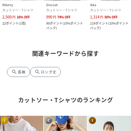
Riberry
Discoat
ikka
カットソー・Tシャツ
カットソー・Tシャツ
カットソー・Tシャツ
2,500
990
1,314
円
16
%
OFF
円
74
%
OFF
円
50
%
OFF
22
ポイント
(
1倍
)
90
ポイント
(
10%ポイント
119
ポイント
(
10%ポイント
バック
)
バック
)
関連キーワードから探す
search
search
長袖
ロング丈
カットソー・Tシャツ
のランキング
1
2
3