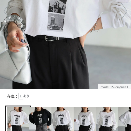
model:158cm/size:L
在庫：
L
あり