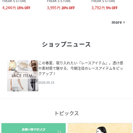
FREAK’S STORE
FREAK’S STORE
FREAK’S STORE
4,244
3,995
3,792
円
15
%
OFF
円
20
%
OFF
円
5
%
OFF
more
navigate_next
ショップニュース
この春夏、取り入れたい『レースアイテム』。透け感
や素材感で魅せる、今期注目のレースアイテムをピッ
クアップ！
2026.05.15
トピックス