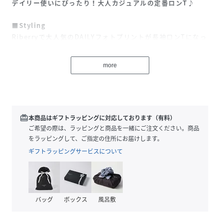
デイリー使いにぴったり！大人カジュアルの定番ロンT♪
■Styling
Riberryで大人気のDAILYフォトプリントが長袖ロンTになっ
て登場しました♪
大人カジュアルスタイルに欠かせないロンTは、モノクロの
more
フォトプリントがシックでカジュアルになりすぎないデザイ
ン。
カジュアルと大人っぽさを兼ね備えた、デイリー使いにぴっ
たりなアイテムです。
デニムで合わせたスタイリングや、きれいめが好きな方はス
redeem
本商品はギフトラッピングに対応しております（有料）
ラックスで合わせるのもおすすめです◎
ご希望の際は、ラッピングと商品を一緒にご注文ください。商品
シンプルになりがちなロンTをスタイリッシュに格上げして
をラッピングして、ご指定の住所にお届けします。
くれるアイテムです。
ギフトラッピングサービスについて
■Detail
お尻まで隠れる着丈も長めなゆるっとしたサイズ感。体型カ
バーにもおすすめです。
バッグ
ボックス
風呂敷
インでもアウトでも◎
裾をインした時もバランスが良いようにプリントの配置にも