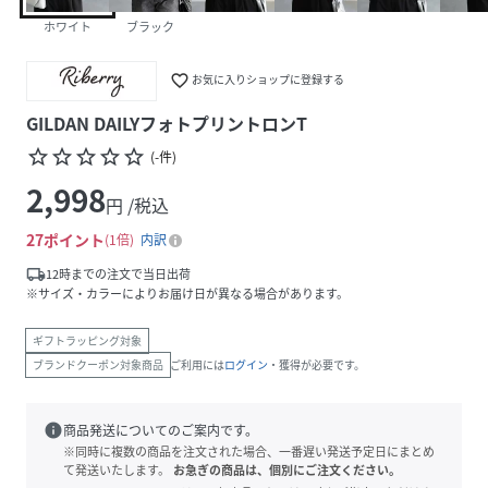
ホワイト
ブラック
favorite_border
お気に入りショップに登録する
GILDAN DAILYフォトプリントロンT
star_border
star_border
star_border
star_border
star_border
(
-
件
)
2,998
円 /税込
27
ポイント
1倍
内訳
local_shipping
12時までの注文で当日出荷
※サイズ・カラーによりお届け日が異なる場合があります。
ギフトラッピング対象
ブランドクーポン対象商品
ご利用には
ログイン
・獲得が必要です。
info
商品発送についてのご案内です。
※同時に複数の商品を注文された場合、一番遅い発送予定日にまとめ
て発送いたします。
お急ぎの商品は、個別にご注文ください。