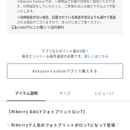
※Rakuten Fashionでは、一部商品でお届け日時をご指定いただけま
す。日時指定をしていただくと、ご希望の日にお届けできるよう手配
いたします。
※日時指定がない場合、記載されている発送予定日よりも遅れて発送
される場合がございますので、あらかじめご了承ください。
local_shipping
3,980
円以上の購入で送料無料
アプリならポイント最大3倍！
毎月エントリー＆条件達成が必要です。
詳しくはこちら
Rakuten Fashionアプリで購入する
アイテム説明
サイズ
レビュー(-)
【Riberry DAILYフォトプリントロンT】
＼Riberryで人気のフォトプリントがロンTになって登場／