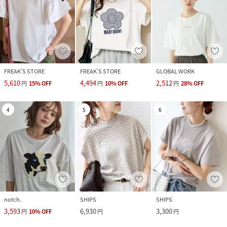
FREAK’S STORE
FREAK’S STORE
GLOBAL WORK
5,610
4,494
2,512
円
15
%
OFF
円
10
%
OFF
円
28
%
OFF
4
5
6
notch.
SHIPS
SHIPS
3,593
6,930
3,300
円
10
%
OFF
円
円