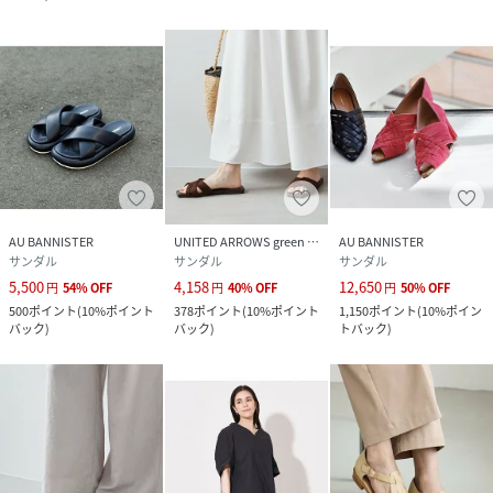
AU BANNISTER
UNITED ARROWS green label relaxing
AU BANNISTER
サンダル
サンダル
サンダル
5,500
4,158
12,650
円
54
%
OFF
円
40
%
OFF
円
50
%
OFF
500
ポイント
(
10%ポイント
378
ポイント
(
10%ポイント
1,150
ポイント
(
10%ポイン
バック
)
バック
)
トバック
)