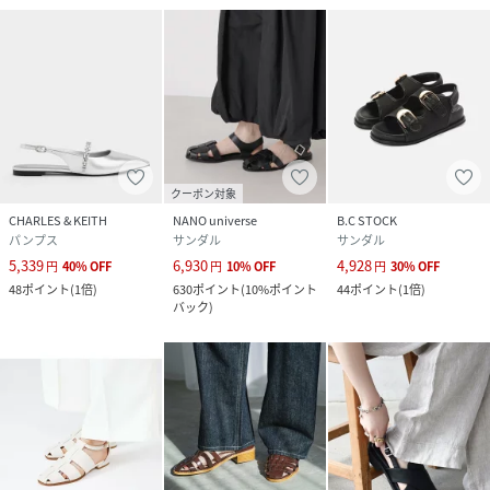
クーポン対象
CHARLES & KEITH
NANO universe
B.C STOCK
パンプス
サンダル
サンダル
5,339
6,930
4,928
円
40
%
OFF
円
10
%
OFF
円
30
%
OFF
48
ポイント
(
1倍
)
630
ポイント
(
10%ポイント
44
ポイント
(
1倍
)
バック
)