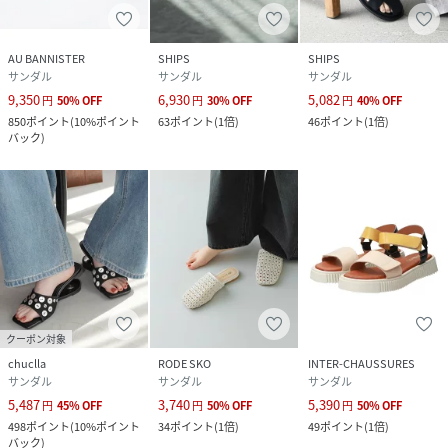
AU BANNISTER
SHIPS
SHIPS
サンダル
サンダル
サンダル
9,350
6,930
5,082
円
50
%
OFF
円
30
%
OFF
円
40
%
OFF
850
ポイント
(
10%ポイント
63
ポイント
(
1倍
)
46
ポイント
(
1倍
)
バック
)
クーポン対象
chuclla
RODE SKO
INTER-CHAUSSURES
サンダル
サンダル
サンダル
5,487
3,740
5,390
円
45
%
OFF
円
50
%
OFF
円
50
%
OFF
498
ポイント
(
10%ポイント
34
ポイント
(
1倍
)
49
ポイント
(
1倍
)
バック
)