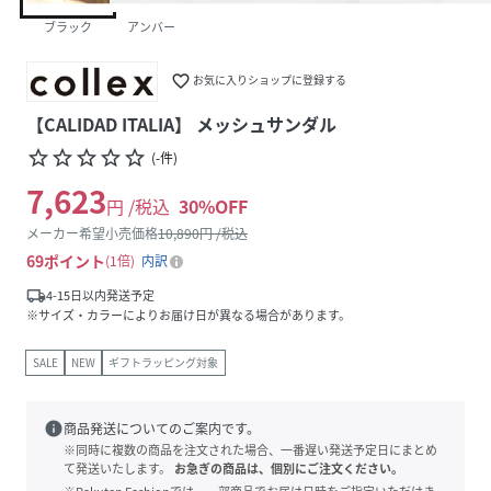
ブラック
アンバー
favorite_border
お気に入りショップに登録する
【CALIDAD ITALIA】 メッシュサンダル
star_border
star_border
star_border
star_border
star_border
(
-
件
)
7,623
円 /税込
30
%OFF
メーカー希望小売価格
10,890
円 /税込
69
ポイント
1倍
内訳
local_shipping
4-15日以内発送予定
※サイズ・カラーによりお届け日が異なる場合があります。
SALE
NEW
ギフトラッピング対象
info
商品発送についてのご案内です。
※同時に複数の商品を注文された場合、一番遅い発送予定日にまとめ
て発送いたします。
お急ぎの商品は、個別にご注文ください。