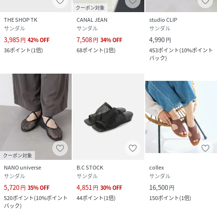
クーポン対象
THE SHOP TK
CANAL JEAN
studio CLIP
サンダル
サンダル
サンダル
3,985
7,508
4,990
円
42
%
OFF
円
34
%
OFF
円
36
ポイント
(
1倍
)
68
ポイント
(
1倍
)
453
ポイント
(
10%ポイント
バック
)
クーポン対象
NANO universe
B.C STOCK
collex
サンダル
サンダル
サンダル
5,720
4,851
16,500
円
35
%
OFF
円
30
%
OFF
円
520
ポイント
(
10%ポイント
44
ポイント
(
1倍
)
150
ポイント
(
1倍
)
バック
)