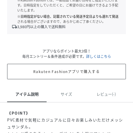
※Rakuten Fashionでは、一部商品でお届け日時をご指定いただけま
す。日時指定をしていただくと、ご希望の日にお届けできるよう手配
いたします。
※日時指定がない場合、記載されている発送予定日よりも遅れて発送
される場合がございますので、あらかじめご了承ください。
local_shipping
3,980
円以上の購入で送料無料
アプリならポイント最大3倍！
毎月エントリー＆条件達成が必要です。
詳しくはこちら
Rakuten Fashionアプリで購入する
アイテム説明
サイズ
レビュー(-)
《POINT》
PVC素材で気軽にカジュアルに日々お楽しみいただけメッシ
ュサンダル。