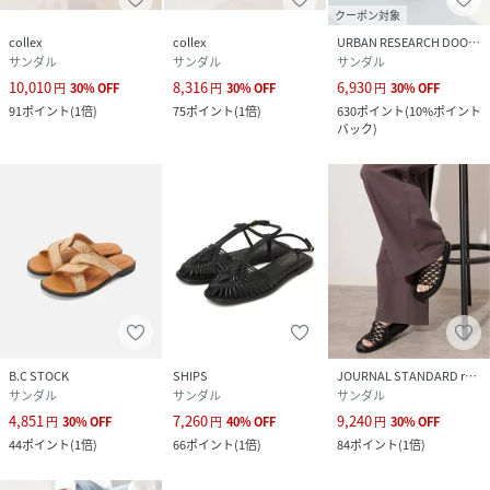
クーポン対象
collex
collex
URBAN RESEARCH DOORS
サンダル
サンダル
サンダル
10,010
8,316
6,930
円
30
%
OFF
円
30
%
OFF
円
30
%
OFF
91
ポイント
(
1倍
)
75
ポイント
(
1倍
)
630
ポイント
(
10%ポイント
バック
)
B.C STOCK
SHIPS
JOURNAL STANDARD relume
サンダル
サンダル
サンダル
4,851
7,260
9,240
円
30
%
OFF
円
40
%
OFF
円
30
%
OFF
44
ポイント
(
1倍
)
66
ポイント
(
1倍
)
84
ポイント
(
1倍
)