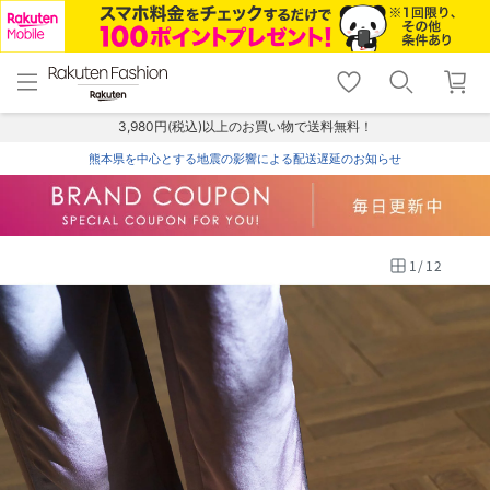
menu
home
search
favorite_border
shopping_cart
lock_outline
メニュー
トップ
検索
お気に入り
カート
ログイン
3,980円(税込)以上のお買い物で送料無料！
熊本県を中心とする地震の影響による配送遅延のお知らせ
1
/
12