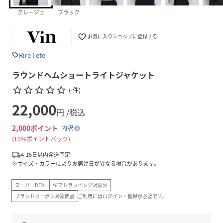
グレージュ
ブラック
favorite_border
お気に入りショップに登録する
Rire Fete
sell
ラウンドヘムショートライトジャケット
star_border
star_border
star_border
star_border
star_border
(
-
件
)
22,000
円 /税込
2,000
ポイント
内訳
10%ポイントバック
local_shipping
4-15日以内発送予定
※サイズ・カラーによりお届け日が異なる場合があります。
スーパーDEAL
ギフトラッピング対象外
ブランドクーポン対象商品
ご利用には
ログイン
・獲得が必要です。