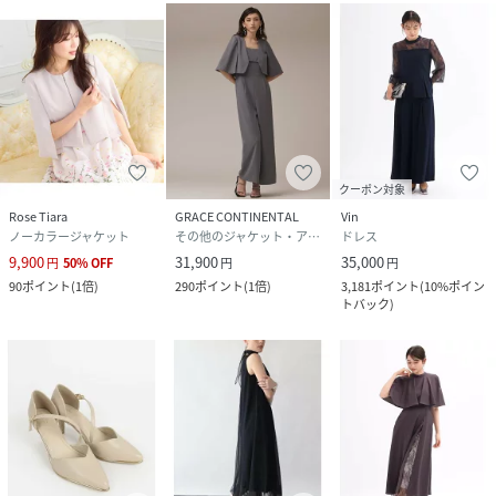
クーポン対象
Rose Tiara
GRACE CONTINENTAL
Vin
ノーカラージャケット
その他のジャケット・アウター
ドレス
9,900
31,900
35,000
円
50
%
OFF
円
円
90
ポイント
(
1倍
)
290
ポイント
(
1倍
)
3,181
ポイント
(
10%ポイン
トバック
)