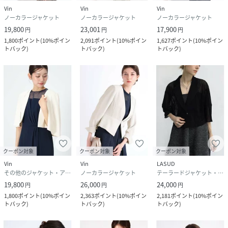
ポケット | なし
Vin
Vin
Vin
裏地 | なし
ノーカラージャケット
ノーカラージャケット
ノーカラージャケット
19,800
23,001
17,900
円
円
円
サイズ
9号
1,800
ポイント
(
10%ポイン
2,091
ポイント
(
10%ポイン
1,627
ポイント
(
10%ポイン
トバック
)
トバック
)
トバック
)
品番
KC1159_063111428
(
063111428-13-09 KC1159
)
クーポン対象
クーポン対象
クーポン対象
Vin
Vin
LASUD
その他のジャケット・アウター
ノーカラージャケット
テーラードジャケット・ブレザー
19,800
26,000
24,000
円
円
円
1,800
ポイント
(
10%ポイン
2,363
ポイント
(
10%ポイン
2,181
ポイント
(
10%ポイン
トバック
)
トバック
)
トバック
)