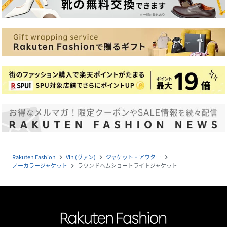
Rakuten Fashion
Vin (ヴァン)
ジャケット・アウター
navigate_next
navigate_next
navigate_next
ノーカラージャケット
ラウンドヘムショートライトジャケット
navigate_next