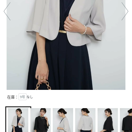
在庫：
9号
なし