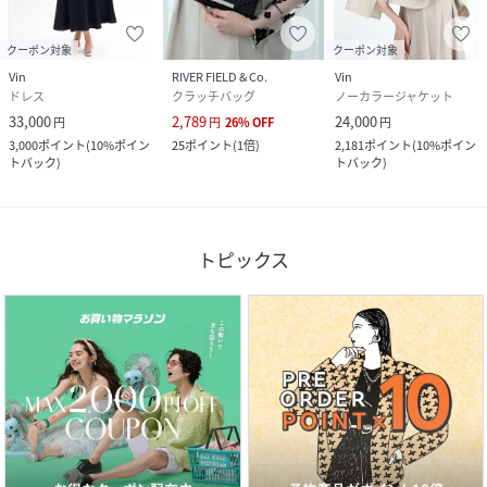
クーポン対象
クーポン対象
Vin
RIVER FIELD & Co.
Vin
ドレス
クラッチバッグ
ノーカラージャケット
33,000
2,789
24,000
円
円
26
%
OFF
円
3,000
ポイント
(
10%ポイン
25
ポイント
(
1倍
)
2,181
ポイント
(
10%ポイン
トバック
)
トバック
)
トピックス