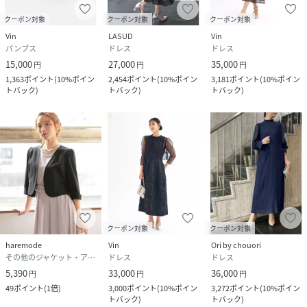
クーポン対象
クーポン対象
クーポン対象
Vin
LASUD
Vin
パンプス
ドレス
ドレス
15,000
27,000
35,000
円
円
円
1,363
ポイント
(
10%ポイン
2,454
ポイント
(
10%ポイン
3,181
ポイント
(
10%ポイン
トバック
)
トバック
)
トバック
)
クーポン対象
クーポン対象
haremode
Vin
Ori by chouori
その他のジャケット・アウター
ドレス
ドレス
5,390
33,000
36,000
円
円
円
49
ポイント
(
1倍
)
3,000
ポイント
(
10%ポイン
3,272
ポイント
(
10%ポイン
トバック
)
トバック
)