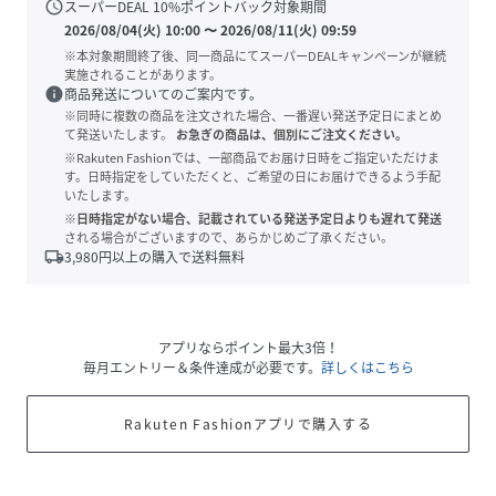
schedule
スーパーDEAL
10
%ポイントバック対象期間
2026/08/04(火) 10:00
〜
2026/08/11(火) 09:59
※本対象期間終了後、同一商品にてスーパーDEALキャンペーンが継続
実施されることがあります。
info
商品発送についてのご案内です。
※同時に複数の商品を注文された場合、一番遅い発送予定日にまとめ
て発送いたします。
お急ぎの商品は、個別にご注文ください。
※Rakuten Fashionでは、一部商品でお届け日時をご指定いただけま
す。日時指定をしていただくと、ご希望の日にお届けできるよう手配
いたします。
※日時指定がない場合、記載されている発送予定日よりも遅れて発送
される場合がございますので、あらかじめご了承ください。
local_shipping
3,980
円以上の購入で送料無料
アプリならポイント最大3倍！
毎月エントリー＆条件達成が必要です。
詳しくはこちら
Rakuten Fashionアプリで購入する