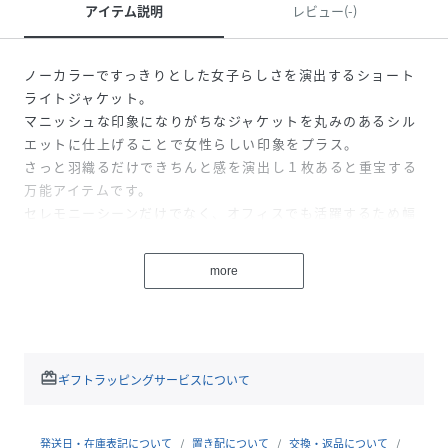
アイテム説明
レビュー(-)
ノーカラーですっきりとした女子らしさを演出するショート
ライトジャケット。
マニッシュな印象になりがちなジャケットを丸みのあるシル
エットに仕上げることで女性らしい印象をプラス。
さっと羽織るだけできちんと感を演出し１枚あると重宝する
万能アイテムです。
セレモニーシーンだけでなく、オフィスでも活躍するため幅
広いシーンでお使いいただけます◎
more
※モデル身長：164cm
※撮影画像は、光の当たり具合やお使いのモニター設定、お
部屋の照明等により実際の商品と色味が異なる場合がござい
redeem
ギフトラッピングサービスについて
ます。一番実物に近いお色味は生地画像でございます。
発送日・在庫表記について
置き配について
交換・返品について