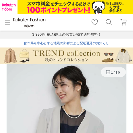
menu
home
search
favorite_border
shopping_cart
lock_outline
メニュー
トップ
検索
お気に入り
カート
ログイン
3,980円(税込)以上のお買い物で送料無料！
熊本県を中心とする地震の影響による配送遅延のお知らせ
1
/
16