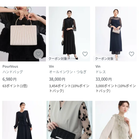
クーポン対象
クーポン対象
PourVous
Vin
Vin
ハンドバッグ
オールインワン・つなぎ
ドレス
6,980
38,000
33,000
円
円
円
63
ポイント
(
1倍
)
3,454
ポイント
(
10%ポイン
3,000
ポイント
(
10%ポイン
トバック
)
トバック
)