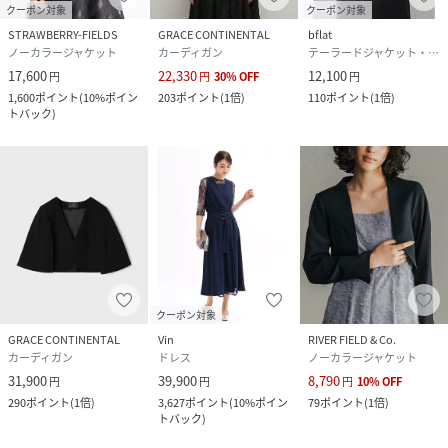
クーポン対象
クーポン対象
STRAWBERRY-FIELDS
GRACE CONTINENTAL
bflat
ノーカラージャケット
カーディガン
テーラードジャケット・ブレザー
17,600
22,330
12,100
円
円
30
%
OFF
円
1,600
ポイント
(
10%ポイン
203
ポイント
(
1倍
)
110
ポイント
(
1倍
)
トバック
)
クーポン対象
GRACE CONTINENTAL
Vin
RIVER FIELD & Co.
カーディガン
ドレス
ノーカラージャケット
31,900
39,900
8,790
円
円
円
10
%
OFF
290
ポイント
(
1倍
)
3,627
ポイント
(
10%ポイン
79
ポイント
(
1倍
)
トバック
)