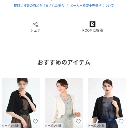
同時に複数の商品を注文された場合
メーカー希望小売価格について
9号（cm）
着丈:47
肩幅:37
シェア
ROOMに投稿
アームホール:48
袖丈:37
裄丈:56
身幅:47
重さ（g）:160
おすすめのアイテム
性別タイプ
レディース
原産国
日本製
素材
素材 | 複合繊維(ポリエステル):74%,ポリエステ
ル:26%
透け感 | グレージュ若干あり
伸縮性 | なし
原産国 | 日本
家庭洗濯 | 手洗い可
クーポン対象
クーポン対象
クーポン対象