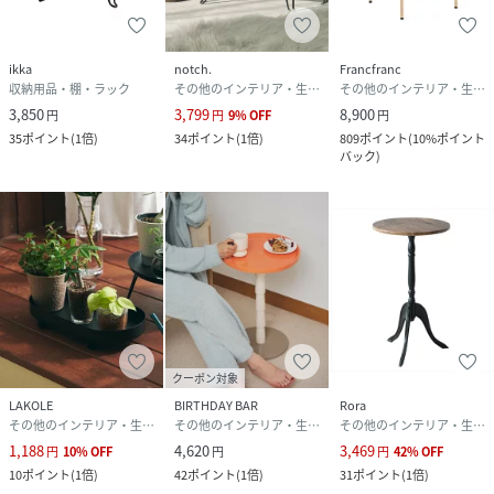
ikka
notch.
Francfranc
収納用品・棚・ラック
その他のインテリア・生活雑貨
その他のインテリア・生活雑貨
3,850
3,799
8,900
円
円
9
%
OFF
円
35
ポイント
(
1倍
)
34
ポイント
(
1倍
)
809
ポイント
(
10%ポイント
バック
)
クーポン対象
LAKOLE
BIRTHDAY BAR
Rora
その他のインテリア・生活雑貨
その他のインテリア・生活雑貨
その他のインテリア・生活雑貨
1,188
4,620
3,469
円
10
%
OFF
円
円
42
%
OFF
10
ポイント
(
1倍
)
42
ポイント
(
1倍
)
31
ポイント
(
1倍
)