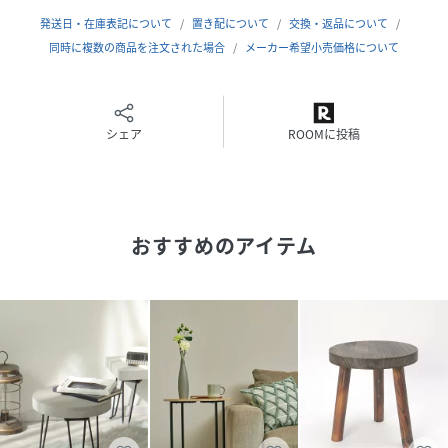
発送日・在庫表記について
置き配について
交換・返品について
同時に複数の商品を注文された場合
メーカー希望小売価格について
性別タイプ
ユニセックス
原産国
CHINA
シェア
ROOMに投稿
素材
台:MDF
脚:天然木
サイズ
F
おすすめのアイテム
品番
KB7750_102595
(
102595-15-09 KB7750
)