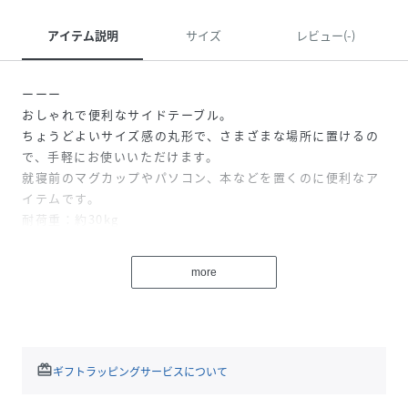
アイテム説明
サイズ
レビュー(-)
ーーー
おしゃれで便利なサイドテーブル。
ちょうどよいサイズ感の丸形で、さまざまな場所に置けるの
で、手軽にお使いいただけます。
就寝前のマグカップやパソコン、本などを置くのに便利なア
イテムです。
耐荷重：約30kg
ーーー
more
※天然素材を使用した商品のためサイズや形状、色味などの
仕上がりに個体差があります｡
※天然素材を使用しているため、木目や節の出方、素材の割
れ、欠け、飛び出し、色むら、黒ずみなどがあることがござ
いますが、不良ではなく、天然ならではの特性になります。
redeem
ギフトラッピングサービスについて
※天然素材を使用しているため、温度や湿度によっては木の
割れやカビが発生する可能性があります。