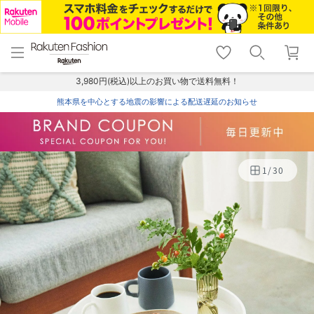
menu
home
search
favorite_border
shopping_cart
lock_outline
メニュー
トップ
検索
お気に入り
カート
ログイン
3,980円(税込)以上のお買い物で送料無料！
熊本県を中心とする地震の影響による配送遅延のお知らせ
1
/
30