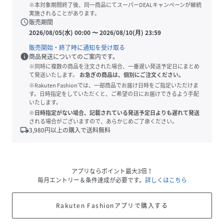
※本対象期間終了後、同一商品にてスーパーDEALキャンペーンが継続
実施されることがあります。
schedule
販売期間
2026/08/05(水) 00:00
〜
2026/08/10(月) 23:59
販売開始・終了時に通知を受け取る
info
商品発送についてのご案内です。
※同時に複数の商品を注文された場合、一番遅い発送予定日にまとめ
て発送いたします。
お急ぎの商品は、個別にご注文ください。
※Rakuten Fashionでは、一部商品でお届け日時をご指定いただけま
す。日時指定をしていただくと、ご希望の日にお届けできるよう手配
いたします。
※日時指定がない場合、記載されている発送予定日よりも遅れて発送
される場合がございますので、あらかじめご了承ください。
local_shipping
3,980
円以上の購入で送料無料
アプリならポイント最大3倍！
毎月エントリー＆条件達成が必要です。
詳しくはこちら
Rakuten Fashionアプリで購入する