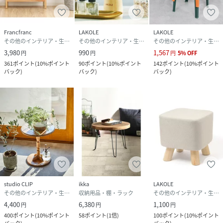
Francfranc
LAKOLE
LAKOLE
その他のインテリア・生活雑貨
その他のインテリア・生活雑貨
その他のインテリア・生活雑貨
3,980
990
1,567
円
円
円
5
%
OFF
361
ポイント
(
10%ポイント
90
ポイント
(
10%ポイント
142
ポイント
(
10%ポイント
バック
)
バック
)
バック
)
studio CLIP
ikka
LAKOLE
その他のインテリア・生活雑貨
収納用品・棚・ラック
その他のインテリア・生活雑貨
4,400
6,380
1,100
円
円
円
400
ポイント
(
10%ポイント
58
ポイント
(
1倍
)
100
ポイント
(
10%ポイント