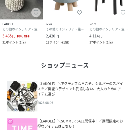
LAKOLE
ikka
Rora
その他のインテリア・生活雑貨
その他のインテリア・生活雑貨
その他のインテリア・生活雑貨
3,465
2,420
4,114
円
10
%
OFF
円
円
31
ポイント
(
1倍
)
22
ポイント
(
1倍
)
37
ポイント
(
1倍
)
ショップニュース
【LAKOLE】＼アクティブな日こそ、シルバーのスパイ
スを／機能もデザインも妥協しない、大人のためのア
イテム選び
2026.08.06
【LAKOLE】＼SUMMER SALE開催中！／期間限定のお
得なアイテムはこちら！