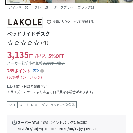
アイボリー52
グレー15
ダークブラック01
ブラック19
favorite_border
お気に入りショップに登録する
ベッドサイドデスク
star_border
star_border
star_border
star_border
star_border
(
-
件
)
3,135
円 /税込
5
%OFF
メーカー希望小売価格
3,300
円 /税込
285
ポイント
内訳
10%ポイントバック
local_shipping
通常1-4日以内発送予定
※サイズ・カラーによりお届け日が異なる場合があります。
SALE
スーパーDEAL
ギフトラッピング対象外
schedule
スーパーDEAL
10
%ポイントバック対象期間
2026/07/30(木) 10:00
〜
2026/08/12(水) 09:59