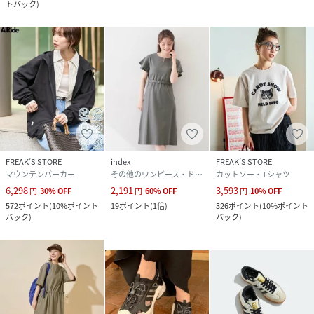
トバック
)
FREAK’S STORE
index
FREAK’S STORE
マウンテンパーカー
その他のワンピース・ドレス
カットソー・Tシャツ
6,298
2,191
3,593
円
30
%
OFF
円
60
%
OFF
円
10
%
OFF
572
ポイント
(
10%ポイント
19
ポイント
(
1倍
)
326
ポイント
(
10%ポイント
バック
)
バック
)