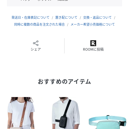
EVA樹脂
【内側】
ファスナーポケット×1、カードスロット×2
発送日・在庫表記について
置き配について
交換・返品について
【付属品】
同時に複数の商品を注文された場合
メーカー希望小売価格について
ショルダーストラップ×1、収納袋×1
【原産国】
中国
シェア
ROOMに投稿
性別タイプ
ユニセックス
原産国
中国
おすすめのアイテム
素材
EVA樹脂
サイズ
F
品番
KA9783_850035650653
(
850035650653-0-0 KA9783
)