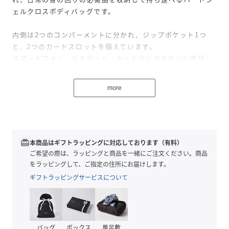
ェルクロスボディバッグです。
内側は2つのコンパーメントに分かれ、ジップポケット1つ
と、2つのカードスロットを備えています。
スマートフォン、パスポート、カードなどがきれいに整頓し
た状態で安心して持ち運ぶことができます。
取外し・調整可能なショルダーストラップは、クロスバック
more
としてご使用いただくことも、クラッチバッグとしてご使用
いただくことも可能な2WAY仕様です。
※ラベンダーはネット限定色です。
redeem
本商品はギフトラッピングに対応しております（有料）
【バッグサイズ】
ご希望の際は、ラッピングと商品を一緒にご注文ください。商品
W12×D5×H20cm
をラッピングして、ご指定の住所にお届けします。
【容量】
ギフトラッピングサービスについて
約1.2L
【重量】
約0.34kg
【素材】
バッグ
ボックス
風呂敷