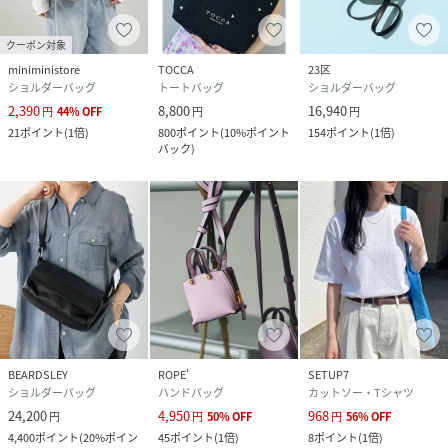
クーポン対象
miniministore
TOCCA
23区
ショルダーバッグ
トートバッグ
ショルダーバッグ
2,390
8,800
16,940
円
44
%
OFF
円
円
21
ポイント
(
1倍
)
800
ポイント
(
10%ポイント
154
ポイント
(
1倍
)
バック
)
BEARDSLEY
ROPE'
SETUP7
ショルダーバッグ
ハンドバッグ
カットソー・Tシャツ
24,200
4,950
968
円
円
50
%
OFF
円
56
%
OFF
4,400
ポイント
(
20%ポイン
45
ポイント
(
1倍
)
8
ポイント
(
1倍
)