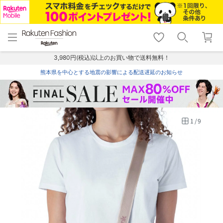
menu
home
search
favorite_border
shopping_cart
lock_outline
メニュー
トップ
検索
お気に入り
カート
ログイン
3,980円(税込)以上のお買い物で送料無料！
熊本県を中心とする地震の影響による配送遅延のお知らせ
1
/
9