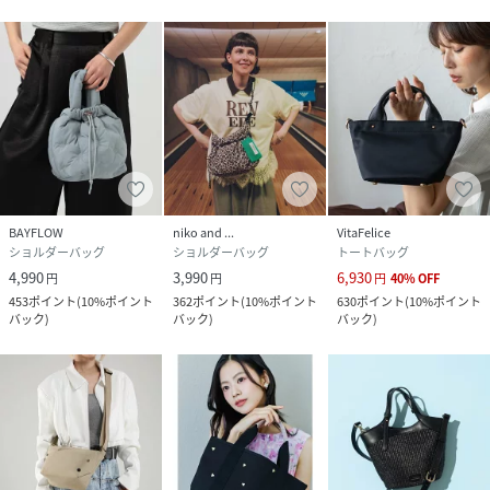
BAYFLOW
niko and ...
VitaFelice
ショルダーバッグ
ショルダーバッグ
トートバッグ
4,990
3,990
6,930
円
円
円
40
%
OFF
453
ポイント
(
10%ポイント
362
ポイント
(
10%ポイント
630
ポイント
(
10%ポイント
バック
)
バック
)
バック
)