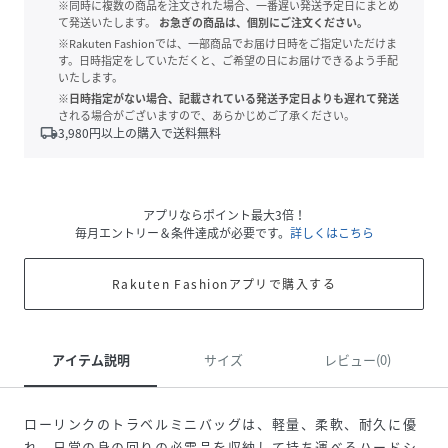
※同時に複数の商品を注文された場合、一番遅い発送予定日にまとめ
て発送いたします。
お急ぎの商品は、個別にご注文ください。
※Rakuten Fashionでは、一部商品でお届け日時をご指定いただけま
す。日時指定をしていただくと、ご希望の日にお届けできるよう手配
いたします。
※日時指定がない場合、記載されている発送予定日よりも遅れて発送
される場合がございますので、あらかじめご了承ください。
local_shipping
3,980
円以上の購入で送料無料
アプリならポイント最大3倍！
毎月エントリー＆条件達成が必要です。
詳しくはこちら
Rakuten Fashionアプリで購入する
アイテム説明
サイズ
レビュー(0)
ローリンクのトラベルミニバッグは、軽量、柔軟、耐久に優
れ、日常の身の回りの必需品を収納して持ち運べるハードシ