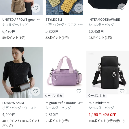
UNITED ARROWS green label relaxing
STYLE DELI
INTERMODE KAWABE
ショルダーバッグ
ボディバッグ・ウエストポーチ
ショルダーバッグ
6,490
5,800
10,450
円
円
円
59
ポイント
(
1倍
)
52
ポイント
(
1倍
)
95
ポイント
(
1倍
)
クーポン対象
クーポン対象
LOWRYS FARM
mignon trefle Room403 selected
miniministore
ボディバッグ・ウエストポーチ
ショルダーバッグ
ショルダーバッグ
4,400
2,310
1,190
円
円
円
40
%
OFF
400
ポイント
(
10%ポイント
21
ポイント
(
1倍
)
100
ポイント
(
1倍+9倍UP
)
バック
)