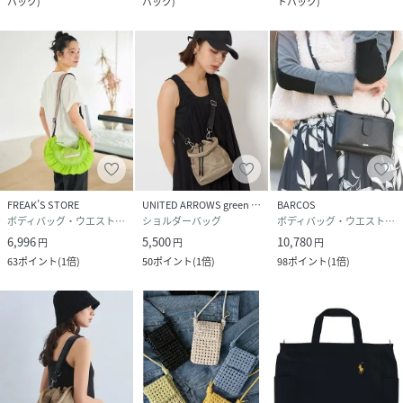
バック
)
バック
)
トバック
)
FREAK’S STORE
UNITED ARROWS green label relaxing
BARCOS
ボディバッグ・ウエストポーチ
ショルダーバッグ
ボディバッグ・ウエストポーチ
6,996
5,500
10,780
円
円
円
63
ポイント
(
1倍
)
50
ポイント
(
1倍
)
98
ポイント
(
1倍
)