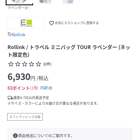
ラベンダー(EC限定色)
favorite_border
お気に入りショップに登録する
Rollink
sell
Rollink / トラベル ミニバッグ TOUR ラベンダー (ネッ
ト限定色)
star_border
star_border
star_border
star_border
star_border
(
0
件
)
6,930
円 /税込
63
ポイント
1倍
内訳
local_shipping
通常4-7日以内発送予定
※サイズ・カラーによりお届け日が異なる場合があります。
ギフトラッピング対象
info
商品発送についてのご案内です。