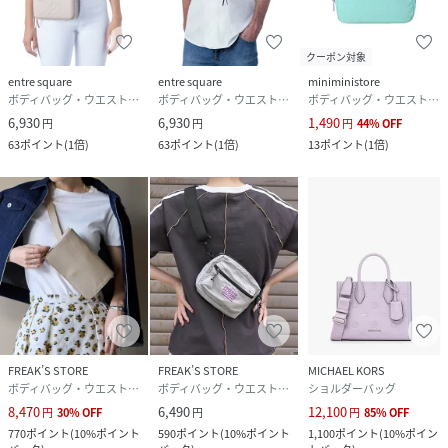
クーポン対象
entre square
entre square
miniministore
ボディバッグ・ウエストポーチ
ボディバッグ・ウエストポーチ
ボディバッグ・ウエストポーチ
6,930
6,930
1,490
円
円
円
44
%
OFF
63
ポイント
(
1倍
)
63
ポイント
(
1倍
)
13
ポイント
(
1倍
)
FREAK’S STORE
FREAK’S STORE
MICHAEL KORS
ボディバッグ・ウエストポーチ
ボディバッグ・ウエストポーチ
ショルダーバッグ
8,470
6,490
12,100
円
30
%
OFF
円
円
85
%
OFF
770
ポイント
(
10%ポイント
590
ポイント
(
10%ポイント
1,100
ポイント
(
10%ポイン