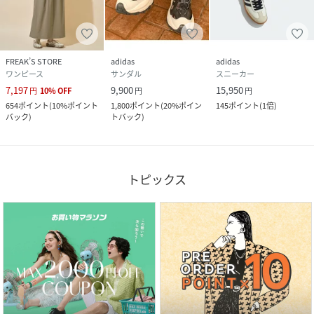
FREAK’S STORE
adidas
adidas
ワンピース
サンダル
スニーカー
7,197
9,900
15,950
円
10
%
OFF
円
円
654
ポイント
(
10%ポイント
1,800
ポイント
(
20%ポイン
145
ポイント
(
1倍
)
バック
)
トバック
)
トピックス