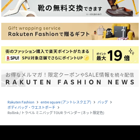
Rakuten Fashion
entre square (アントレスクエア)
バッグ
navigate_next
navigate_next
navigate_next
ボディバッグ・ウエストポーチ
navigate_next
Rollink / トラベル ミニバッグ TOUR ラベンダー (ネット限定色)