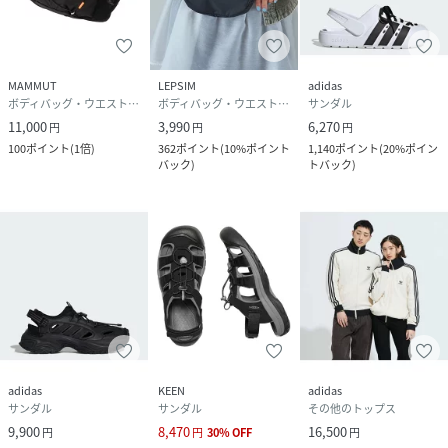
MAMMUT
LEPSIM
adidas
ボディバッグ・ウエストポーチ
ボディバッグ・ウエストポーチ
サンダル
11,000
3,990
6,270
円
円
円
100
ポイント
(
1倍
)
362
ポイント
(
10%ポイント
1,140
ポイント
(
20%ポイン
バック
)
トバック
)
adidas
KEEN
adidas
サンダル
サンダル
その他のトップス
9,900
8,470
16,500
円
円
30
%
OFF
円