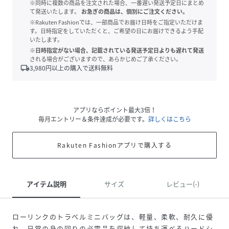
※同時に複数の商品を注文された場合、一番遅い発送予定日にまとめ
て発送いたします。
お急ぎの商品は、個別にご注文ください。
※Rakuten Fashionでは、一部商品でお届け日時をご指定いただけま
す。日時指定をしていただくと、ご希望の日にお届けできるよう手配
いたします。
※日時指定がない場合、記載されている発送予定日よりも遅れて発送
される場合がございますので、あらかじめご了承ください。
local_shipping
3,980
円以上の購入で送料無料
アプリならポイント最大3倍！
毎月エントリー＆条件達成が必要です。
詳しくはこちら
Rakuten Fashionアプリで購入する
アイテム説明
サイズ
レビュー(-)
ローリンクのトラベルミニバッグは、軽量、柔軟、耐久に優
れ、日常の身の回りの必需品を収納して持ち運べるハードシ