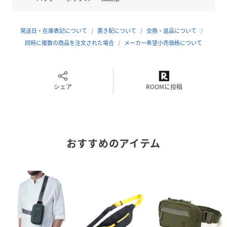
【内側】
ファスナーポケット×1、カードスロット×2
【付属品】
発送日・在庫表記について
置き配について
交換・返品について
収納袋×1
同時に複数の商品を注文された場合
メーカー希望小売価格について
【原産国】
中国
シェア
ROOMに投稿
性別タイプ
ユニセックス
原産国
中国
素材
EVA樹脂
おすすめのアイテム
サイズ
F
品番
KA9776_850035650905
(
850035650905-0-0 KA9776
)