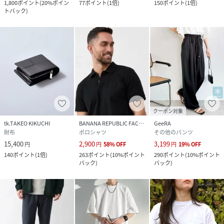
1,800
ポイント
(
20%ポイン
77
ポイント
(
1倍
)
150
ポイント
(
1倍
)
トバック
)
クーポン対象
tk.TAKEO KIKUCHI
BANANA REPUBLIC FACTORY STORE
GeeRA
財布
ポロシャツ
その他のパンツ
15,400
2,900
3,199
円
円
58
%
OFF
円
19
%
OFF
140
ポイント
(
1倍
)
263
ポイント
(
10%ポイント
290
ポイント
(
10%ポイント
バック
)
バック
)