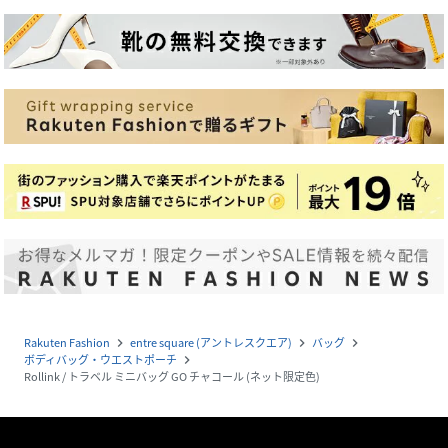
Rakuten Fashion
entre square (アントレスクエア)
バッグ
navigate_next
navigate_next
navigate_next
ボディバッグ・ウエストポーチ
navigate_next
Rollink / トラベル ミニバッグ GO チャコール (ネット限定色)