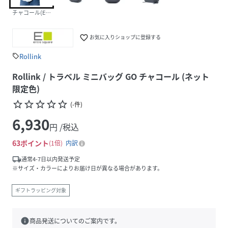
チャコール(EC限定色)
favorite_border
お気に入りショップに登録する
Rollink
sell
Rollink / トラベル ミニバッグ GO チャコール (ネット
限定色)
star_border
star_border
star_border
star_border
star_border
(
-
件
)
6,930
円 /税込
63
ポイント
1倍
内訳
local_shipping
通常4-7日以内発送予定
※サイズ・カラーによりお届け日が異なる場合があります。
ギフトラッピング対象
info
商品発送についてのご案内です。