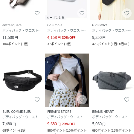
クーポン対象
entre square
Columbia
GREGORY
ボディバッグ・ウエストポーチ
ボディバッグ・ウエストポーチ
ボディバッグ・ウエストポーチ
11,500
4,158
9,350
円
円
30
%
OFF
円
104
ポイント
(
1倍
)
37
ポイント
(
1倍
)
425
ポイント
(
1倍+4倍UP
)
BLEU COMME BLEU
FREAK’S STORE
BEAMS HEART
ボディバッグ・ウエストポーチ
ボディバッグ・ウエストポーチ
ボディバッグ・ウエストポーチ
7,480
9,680
5,060
円
円
20
%
OFF
円
68
ポイント
(
1倍
)
880
ポイント
(
10%ポイント
690
ポイント
(
15%ポイント