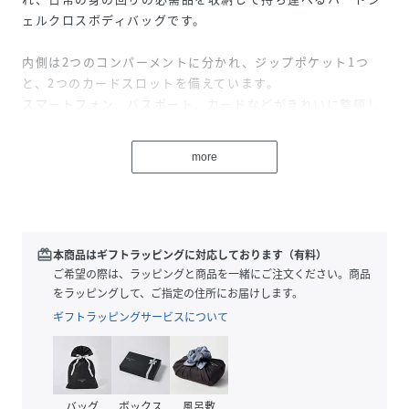
ェルクロスボディバッグです。
内側は2つのコンパーメントに分かれ、ジップポケット1つ
と、2つのカードスロットを備えています。
スマートフォン、パスポート、カードなどがきれいに整頓し
た状態で安心して持ち運ぶことができます。
more
※ショルダーストラップは取外しできません。
※チャコールはネット限定色です。
【バッグサイズ】
redeem
本商品はギフトラッピングに対応しております（有料）
W12×D5×H20cm
ご希望の際は、ラッピングと商品を一緒にご注文ください。商品
【容量】
をラッピングして、ご指定の住所にお届けします。
約1.2L
ギフトラッピングサービスについて
【重量】
約0.27kg
【素材】
EVA樹脂
バッグ
ボックス
風呂敷