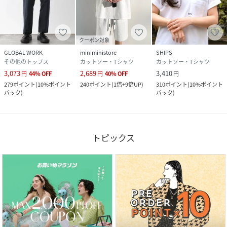
クーポン対象
GLOBAL WORK
miniministore
SHIPS
その他のトップス
カットソー・Tシャツ
カットソー・Tシャツ
3,073
2,689
3,410
円
44
%
OFF
円
40
%
OFF
円
279
ポイント
(
10%ポイント
240
ポイント
(
1倍+9倍UP
)
310
ポイント
(
10%ポイント
バック
)
バック
)
トピックス