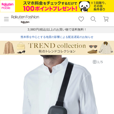
menu
home
search
favorite_border
shopping_cart
lock_outline
メニュー
トップ
検索
お気に入り
カート
ログイン
3,980円(税込)以上のお買い物で送料無料！
熊本県を中心とする地震の影響による配送遅延のお知らせ
1
/
5