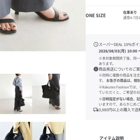
在庫あり
ONE SIZE
通常4-7
schedule
スーパーDEAL
10
%ポイ
2026/08/03(月) 10:00
※本対象期間終了後、同一
あります。
info
商品発送についてのご案
※同時に複数の商品を注文
す。
お急ぎの商品は、個
※Rakuten Fashi
ていただくと、ご希望の日
※日時指定がない場合、記
いますので、あらかじめご
local_shipping
3,980
円以上の購入で送
アイテム説明