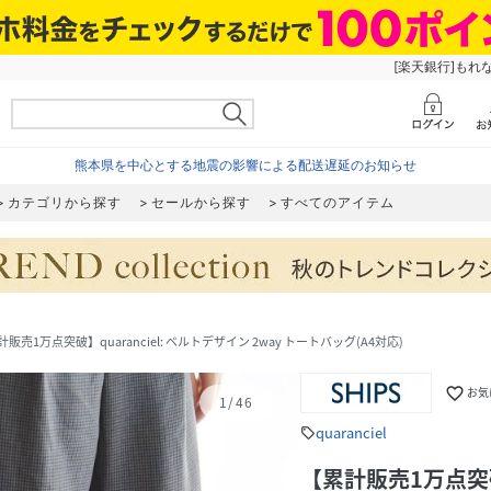
[楽天銀行]もれ
熊本県を中心とする地震の影響による配送遅延のお知らせ
カテゴリから探す
セールから探す
すべてのアイテム
販売1万点突破】quaranciel: ベルトデザイン 2way トートバッグ(A4対応)
favorite_border
お気
1
/
46
quaranciel
sell
【累計販売1万点突破】