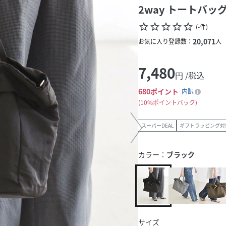
2way トートバッグ
star_border
star_border
star_border
star_border
star_border
(
-
件
)
20,071
お気に入り登録数：
人
7,480
円 /税込
680
ポイント
内訳
10%ポイントバック
スーパーDEAL
ギフトラッピング対
カラー：
ブラック
サイズ