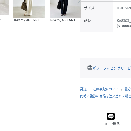
サイズ
ONE SIZ
ZE
160cm / ONE SIZE
156cm / ONE SIZE
162cm / ONE SIZE
160cm
品番
KA8303
(
610000
redeem
ギフトラッピングサービ
発送日・在庫表記について
置き
同時に複数の商品を注文された場
LINEで送る