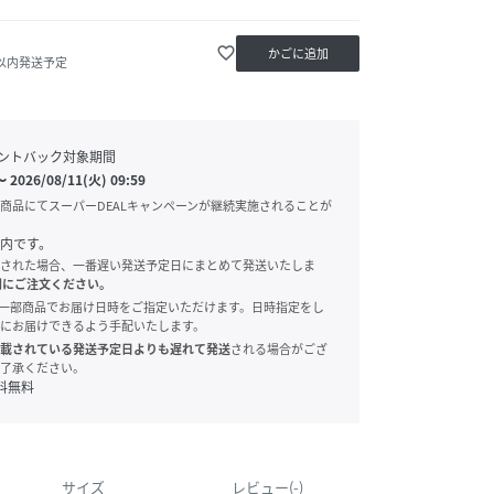
favorite_border
かごに追加
日以内発送予定
ントバック対象期間
〜
2026/08/11(火) 09:59
商品にてスーパーDEALキャンペーンが継続実施されることが
内です。
された場合、一番遅い発送予定日にまとめて発送いたしま
別にご注文ください。
onでは、一部商品でお届け日時をご指定いただけます。日時指定をし
にお届けできるよう手配いたします。
載されている発送予定日よりも遅れて発送
される場合がござ
了承ください。
料無料
サイズ
レビュー(-)