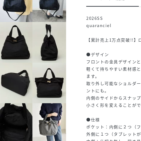
2026SS
quaranciel
【累計売上1万点突破!!
●デザイン
フロントの金具デザインと
軽くて持ちやすい素材感と
ます。
取り外し可能なショルダー
ントにも。
内側のサイドからスナッ
小さく形を変えることがで
●仕様
ポケット：内側に２つ（
外側に１つ（タブレット