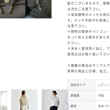
配がございますので、摩
は充分ご注意下さい。
※金具類等のメッキの耐
す。メッキが剥がれ腐食
注意下さい。
※照明の関係やパソコン
なって見える場合があり
ださい。
※末永く愛用頂く為に、
着用又はお取り扱い下さ
※画像の商品はサンプルで
実際の商品と仕様、加工
性別タイプ
レディー
原産国
中国
素材
本体: ポ