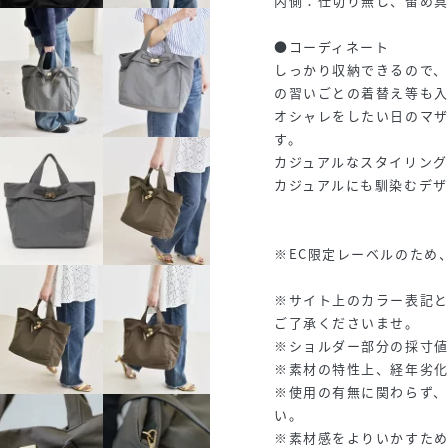
内側：仕切り無し、留め
●コーディネート
しっかり収納できるので
の習いごとの着替え等も
オシャレをしたい日のマ
す。
カジュアルなスタイリン
カジュアルにも馴染むデザ
※EC限定レーベルのため
※サイト上のカラー表記
ご了承くださいませ。
※ショルダー部分の採寸
※素材の特性上、経年劣
※使用の有無に関わらず
い。
※素材感をよりいかすた