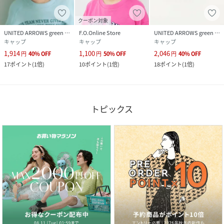
クーポン対象
UNITED ARROWS green label relaxing
F.O.Online Store
UNITED ARROWS green label relaxing
キャップ
キャップ
キャップ
1,914
1,100
2,046
円
40
%
OFF
円
50
%
OFF
円
40
%
OFF
17
ポイント
(
1倍
)
10
ポイント
(
1倍
)
18
ポイント
(
1倍
)
トピックス