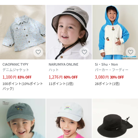
CIAOPANIC TYPY
NARUMIYA ONLINE
Si・Shu・Non
デニムジャケット
ハット
パーカー・フーディー
1,100
1,276
3,080
円
83
%
OFF
円
60
%
OFF
円
30
%
OFF
100
ポイント
(
10%ポイント
11
ポイント
(
1倍
)
28
ポイント
(
1倍
)
バック
)