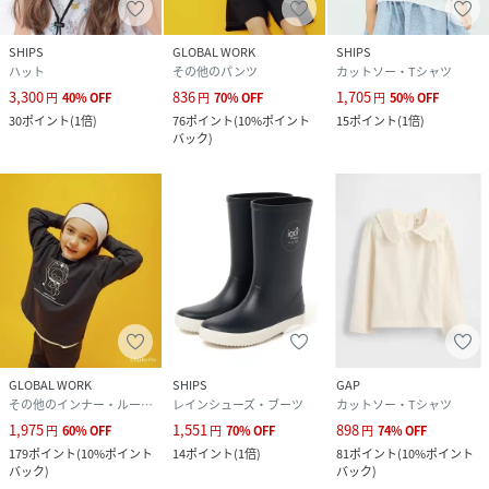
SHIPS
GLOBAL WORK
SHIPS
ハット
その他のパンツ
カットソー・Tシャツ
3,300
836
1,705
円
40
%
OFF
円
70
%
OFF
円
50
%
OFF
30
ポイント
(
1倍
)
76
ポイント
(
10%ポイント
15
ポイント
(
1倍
)
バック
)
GLOBAL WORK
SHIPS
GAP
その他のインナー・ルームウェア
レインシューズ・ブーツ
カットソー・Tシャツ
1,975
1,551
898
円
60
%
OFF
円
70
%
OFF
円
74
%
OFF
179
ポイント
(
10%ポイント
14
ポイント
(
1倍
)
81
ポイント
(
10%ポイント
バック
)
バック
)