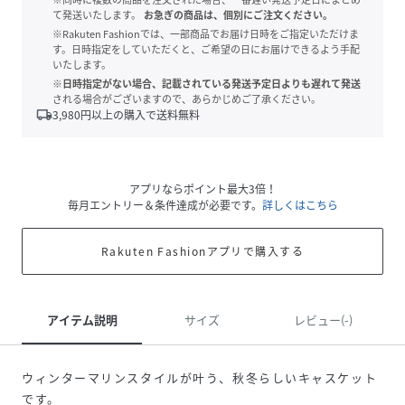
て発送いたします。
お急ぎの商品は、個別にご注文ください。
※Rakuten Fashionでは、一部商品でお届け日時をご指定いただけま
す。日時指定をしていただくと、ご希望の日にお届けできるよう手配
いたします。
※日時指定がない場合、記載されている発送予定日よりも遅れて発送
される場合がございますので、あらかじめご了承ください。
local_shipping
3,980
円以上の購入で送料無料
アプリならポイント最大3倍！
毎月エントリー＆条件達成が必要です。
詳しくはこちら
Rakuten Fashionアプリで購入する
アイテム説明
サイズ
レビュー(-)
ウィンターマリンスタイルが叶う、秋冬らしいキャスケット
です。