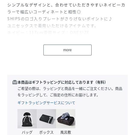
シンプルなデザインと、合わせていただきやすいネイビーカ
ラーで幅広いコーディネートと相性◎
SHIPSのロゴ入りプレートがさりげないポイントに♪
ユニセックスで着用いただけるアイテムです。
ネイビー：117cm着用サイズ：ONESIZE
性別タイプ
キッズ
more
原産国
中国
素材
本体: ポリエステル79%、 毛21%
redeem
本商品はギフトラッピングに対応しております（有料）
サイズ
ご希望の際は、ラッピングと商品を一緒にご注文ください。商品
ONE SIZE
をラッピングして、ご指定の住所にお届けします。
品番
JZ9966_518560012
ギフトラッピングサービスについて
(
518560012-78-99 JZ9966
)
バッグ
ボックス
風呂敷