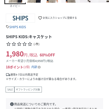
ネイビー
favorite_border
お気に入りショップに登録する
SHIPS KIDS
sell
SHIPS KIDS:キャスケット
star_border
star_border
star_border
star_border
star_border
(
-
件
)
1,980
円 /税込
60
%OFF
メーカー希望小売価格
4,950
円 /税込
18
ポイント
1倍
内訳
local_shipping
通常4-7日以内発送予定
※サイズ・カラーによりお届け日が異なる場合があります。
SALE
ギフトラッピング対象
info
商品発送についてのご案内です。
※同時に複数の商品を注文された場合、一番遅い発送予定日にまとめ