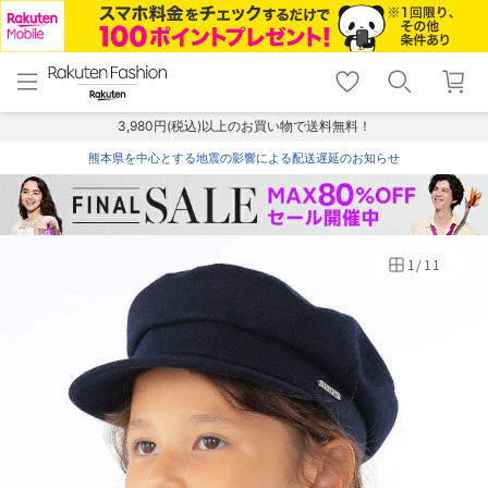
menu
home
search
favorite_border
shopping_cart
lock_outline
メニュー
トップ
検索
お気に入り
カート
ログイン
3,980円(税込)以上のお買い物で送料無料！
熊本県を中心とする地震の影響による配送遅延のお知らせ
1
/
11