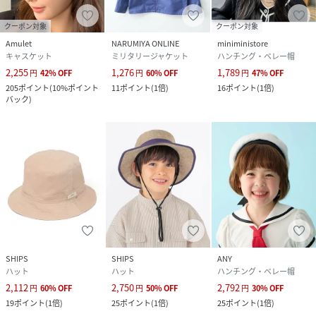
クーポン対象
クーポン対象
Amulet
NARUMIYA ONLINE
miniministore
キャスケット
ミリタリージャケット
ハンチング・ベレー帽
2,255
1,276
1,789
円
42
%
OFF
円
60
%
OFF
円
47
%
OFF
205
ポイント
(
10%ポイント
11
ポイント
(
1倍
)
16
ポイント
(
1倍
)
バック
)
SHIPS
SHIPS
ANY
ハット
ハット
ハンチング・ベレー帽
2,112
2,750
2,792
円
60
%
OFF
円
50
%
OFF
円
30
%
OFF
19
ポイント
(
1倍
)
25
ポイント
(
1倍
)
25
ポイント
(
1倍
)