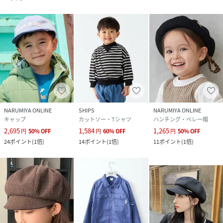
NARUMIYA ONLINE
SHIPS
NARUMIYA ONLINE
キャップ
カットソー・Tシャツ
ハンチング・ベレー帽
2,695
1,584
1,265
円
50
%
OFF
円
60
%
OFF
円
50
%
OFF
24
ポイント
(
1倍
)
14
ポイント
(
1倍
)
11
ポイント
(
1倍
)