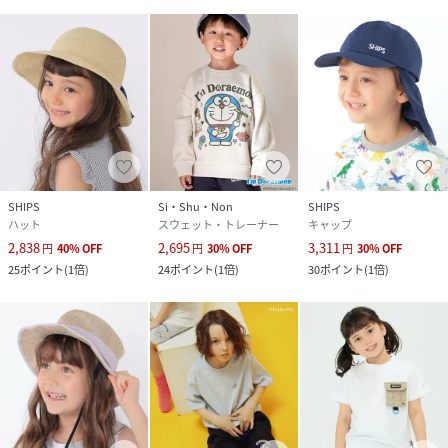
SHIPS
Si・Shu・Non
SHIPS
ハット
スウェット・トレーナー
キャップ
2,838
2,695
3,311
円
40
%
OFF
円
30
%
OFF
円
30
%
OFF
25
ポイント
(
1倍
)
24
ポイント
(
1倍
)
30
ポイント
(
1倍
)