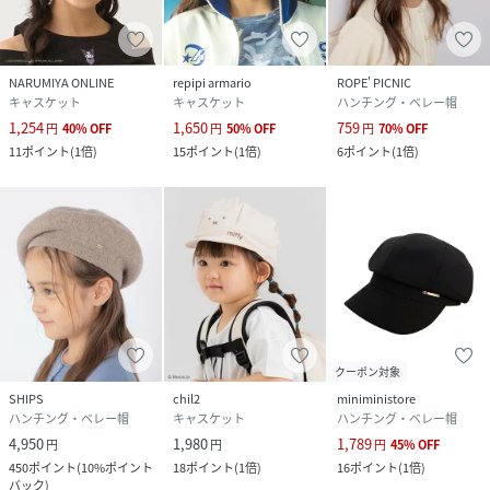
NARUMIYA ONLINE
repipi armario
ROPE' PICNIC
キャスケット
キャスケット
ハンチング・ベレー帽
1,254
1,650
759
円
40
%
OFF
円
50
%
OFF
円
70
%
OFF
11
ポイント
(
1倍
)
15
ポイント
(
1倍
)
6
ポイント
(
1倍
)
クーポン対象
SHIPS
chil2
miniministore
ハンチング・ベレー帽
キャスケット
ハンチング・ベレー帽
4,950
1,980
1,789
円
円
円
45
%
OFF
450
ポイント
(
10%ポイント
18
ポイント
(
1倍
)
16
ポイント
(
1倍
)
バック
)