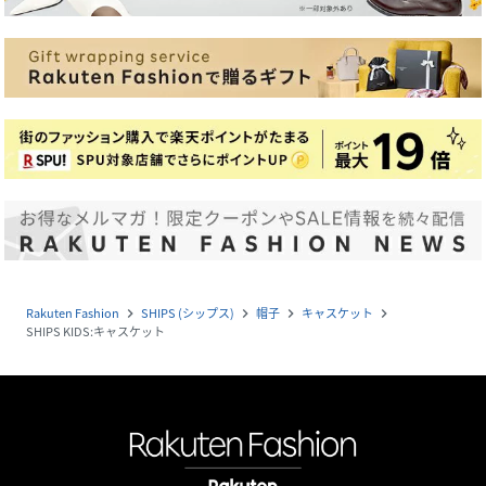
Rakuten Fashion
SHIPS (シップス)
帽子
キャスケット
navigate_next
navigate_next
navigate_next
navigate_next
SHIPS KIDS:キャスケット