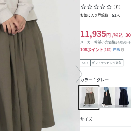
star_border
star_border
star_border
star_border
star_border
(
-
件
)
51
お気に入り登録数：
人
11,935
円 /税込
30
メーカー希望小売価格
17,050
円
108
ポイント
1倍
内訳
SALE
ギフトラッピング対象
カラー：
グレー
サイズ