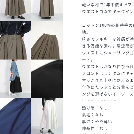
軽い素材で1年中使えるマ
ウエストゴムでタックイ
コットン100%の細番手
地。
綺麗でシルキーな質感が特
きる万能な素材。清涼感
ウエストにシャーリング
ート。
ウエストはかなり伸びる
フロントはランダムにギ
すっきりと上品に見えるよ
全体にたっぷりと分量を
ングを選ばないイージース
……………………
透け感：なし
裏地：なし
厚さ：やや薄い
伸縮性：なし