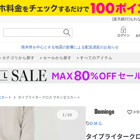
[楽天銀行]もれ
熊本県を中心とする地震の影響による配送遅延のお知らせ
カテゴリから探す
セールから探す
すべてのアイテム
スカート
タイプライタークロス マキシ丈スカート
navigate_next
favorite_border
お気
1
/
30
D.M.G.
sell
タイプライタークロ