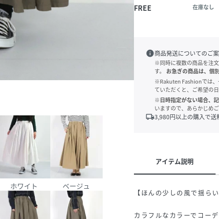
FREE
在庫なし
info
商品発送についてのご案
※同時に複数の商品を注文
す。
お急ぎの商品は、個
※Rakuten Fashi
ていただくと、ご希望の日
※日時指定がない場合、記
いますので、あらかじめご
local_shipping
3,980
円以上の購入で送
アイテム説明
ホワイト
ベージュ
【ほんの少しの風で揺ら
カラフルなカラーでコーデ