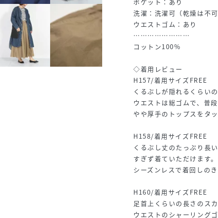
ポケット：あり
洗濯：洗濯可（乾燥は不
ウエストゴム：あり
……………………
コットン100%
◇着用レビュー
H157/着用サイズFREE
くるぶしが隠れるくらい
ウエストは総ゴムで、普段
やや厚手のトップスをタ
H158/着用サイズFREE
くるぶし丈のたっぷり長
すぎず着ていただけます。
シーズンレスで着回しのき
H160/着用サイズFREE
足首上くらいの長さのス
ウエストのシャーリング