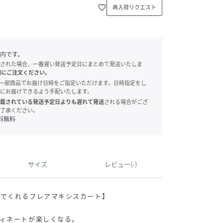
favorite_border
再入荷リクエスト
内です。
された場合、一番遅い発送予定日にまとめて発送いたしま
別にご注文ください。
onでは、一部商品でお届け日時をご指定いただけます。日時指定をし
にお届けできるよう手配いたします。
載されている発送予定日よりも遅れて発送
される場合がござ
了承ください。
料無料
サイズ
レビュー(-)
いでくれるフレアマキシスカート】
ィネートが楽しくなる。