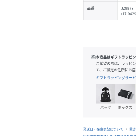
品番
JZ8877_
(
17-0429
redeem
本商品はギフトラッピン
ご希望の際は、ラッピン
て、ご指定の住所にお届
ギフトラッピングサービ
バッグ
ボックス
発送日・在庫表記について
置き