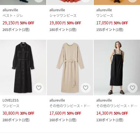
allureville
allureville
allureville
ベスト・ジレ
シャツワンピース
ワンピース
29,150
19,800
17,050
円
50
%
OFF
円
50
%
OFF
円
50
%
OFF
265
ポイント
(
1倍
)
180
ポイント
(
1倍
)
155
ポイント
(
1倍
)
LOVELESS
allureville
allureville
ワンピース
その他のワンピース・ドレス
その他のワンピース・ドレス
30,800
17,600
14,300
円
30
%
OFF
円
50
%
OFF
円
50
%
OFF
280
ポイント
(
1倍
)
160
ポイント
(
1倍
)
130
ポイント
(
1倍
)