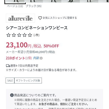
ベージュ (11)
ブラック (95)
favorite_border
お気に入りショップに登録する
シアーコンビネーションワンピース
star_border
star_border
star_border
star_border
star_border
(
-
件
)
23,100
円 /税込
50
%OFF
メーカー希望小売価格
46,200
円 /税込
210
ポイント
1倍
内訳
local_shipping
通常4-7日以内発送予定
※サイズ・カラーによりお届け日が異なる場合があります。
SALE
ギフトラッピング対象
info
商品発送についてのご案内です。
※同時に複数の商品を注文された場合、一番遅い発送予定日にまとめ
て発送いたします。
お急ぎの商品は、個別にご注文ください。