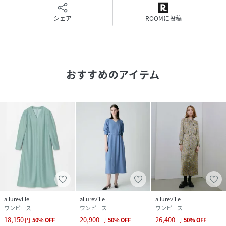
シェア
ROOMに投稿
サイズ
01(S)、02(M)
クリーニング
洗濯不可|漂白不可|タンブル乾燥不可|アイロン仕
上げ可|ドライ可|ウエットクリーニング不可
おすすめのアイテム
品番
JZ4400_20241014070
(
20241014070-11-010 JZ4400
)
allureville
allureville
allureville
ワンピース
ワンピース
ワンピース
18,150
20,900
26,400
円
50
%
OFF
円
50
%
OFF
円
50
%
OFF