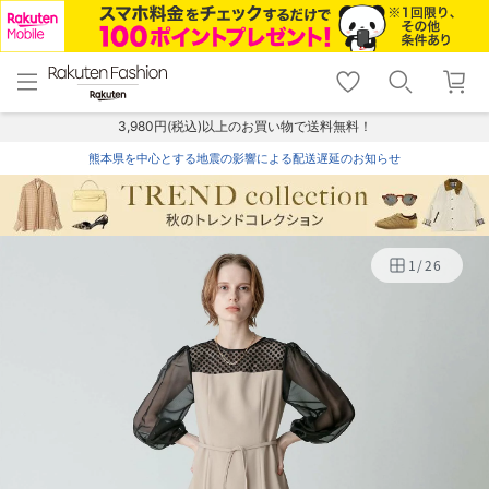
menu
home
search
favorite_border
shopping_cart
lock_outline
メニュー
トップ
検索
お気に入り
カート
ログイン
3,980円(税込)以上のお買い物で送料無料！
熊本県を中心とする地震の影響による配送遅延のお知らせ
1
/
26