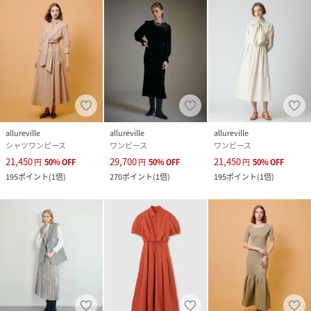
allureville
allureville
allureville
シャツワンピース
ワンピース
ワンピース
21,450
29,700
21,450
円
50
%
OFF
円
50
%
OFF
円
50
%
OFF
195
ポイント
(
1倍
)
270
ポイント
(
1倍
)
195
ポイント
(
1倍
)