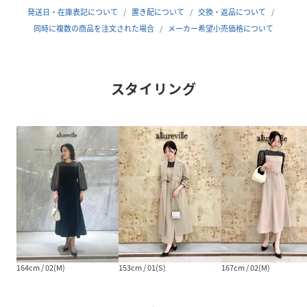
【スタッフコメント】
発送日・在庫表記について
置き配について
交換・返品について
シアーのドット生地と、お袖のボリューム感が腕を細く見せ
同時に複数の商品を注文された場合
メーカー希望小売価格について
てくれます。
結婚式や、綺麗目に華やかさを出したいシーンにピッタリで
す！
スタイリング
ウエスト周りは絞り過ぎず体にピタッとしすぎない綺麗で上
品なシルエット。とてもスッキリ見えします◎
リボンは、前後どちらでも結べるのでその日の気分で変えて
いただけます。
フィッティングモデル(詳細画像)
172cmB82W66H92 着用サイズ：02(M)
性別タイプ
レディース
原産国
日本
164cm / 02(M)
153cm / 01(S)
167cm / 02(M)
素材
表地:ポリエステル100% 身頃別布:レーヨン58%
ナイロン42% 袖別布:ポリエステル100% 身頃裏
地:ポリエステル100%