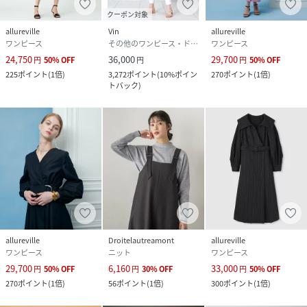
クーポン対象
allureville
Vin
allureville
ワンピース
その他のワンピース・ドレス
ワンピース
24,750
36,000
29,700
円
50
%
OFF
円
円
50
%
OFF
225
ポイント
(
1倍
)
3,272
ポイント
(
10%ポイン
270
ポイント
(
1倍
)
トバック
)
allureville
Droitelautreamont
allureville
ワンピース
ニット
ワンピース
29,700
6,160
33,000
円
50
%
OFF
円
30
%
OFF
円
50
%
OFF
270
ポイント
(
1倍
)
56
ポイント
(
1倍
)
300
ポイント
(
1倍
)