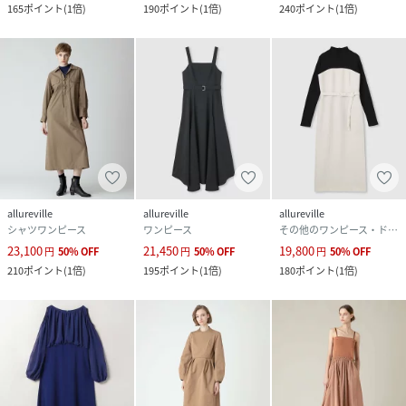
165
ポイント
(
1倍
)
190
ポイント
(
1倍
)
240
ポイント
(
1倍
)
allureville
allureville
allureville
シャツワンピース
ワンピース
その他のワンピース・ドレス
23,100
21,450
19,800
円
50
%
OFF
円
50
%
OFF
円
50
%
OFF
210
ポイント
(
1倍
)
195
ポイント
(
1倍
)
180
ポイント
(
1倍
)