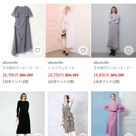
allureville
allureville
allureville
その他のワンピース・ドレス
シャツワンピース
その他のワンピース・ドレス
18,700
24,750
14,850
円
50
%
OFF
円
50
%
OFF
円
50
%
OFF
170
ポイント
(
1倍
)
225
ポイント
(
1倍
)
135
ポイント
(
1倍
)