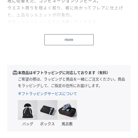
地に切替えた、コンビネーションワンピース。
ウエスト周りを程よく絞り、裾に向かってフレアに仕上げ
た、上品なシルエットが印象的。
オケージョンシーンなどに活躍してくれます。
ボリュームスリーブはタックとギャザーでシルエットをだし
ており、
more
袖山のタックをプレスで押さえることで、
可愛いすぎない印象になるように仕上げにもこだわっていま
す。
マーメイドラインは分量を出しすぎず、
女性らしく上品な印象を目指してお作りしました。
redeem
本商品はギフトラッピングに対応しております（有料）
付属の共布リボンは、前後どちらでも結べる長さに設定して
ご希望の際は、ラッピングと商品を一緒にご注文ください。商品
います。
をラッピングして、ご指定の住所にお届けします。
フロントで結ぶときは、リボン結びではなく、型結びにする
ギフトラッピングサービスについて
設定でお作りしています。
ベージュのシアー部分は黒の配色で、華やかさと個性のある
一着に仕上げています。
オパールドット部分はイペカを使用。
バッグ
ボックス
風呂敷
黒はフォーマルブラックにも使用される黒を使用。