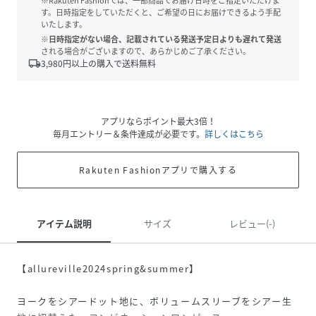
※Rakuten Fashionでは、一部商品でお届け日時をご指定いただけま
す。日時指定をしていただくと、ご希望の日にお届けできるよう手配
いたします。
※日時指定がない場合、記載されている発送予定日よりも遅れて発送
される場合がございますので、あらかじめご了承ください。
local_shipping
3,980
円以上の購入で送料無料
アプリならポイント最大3倍！
毎月エントリー＆条件達成が必要です。
詳しくはこちら
Rakuten Fashionアプリで購入する
アイテム説明
サイズ
レビュー(-)
【allureville2024spring&summer】
ヨークをシアードット地に、ボリュームスリーブをシアー生