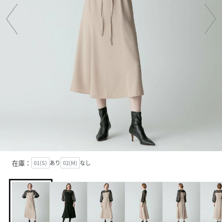
在庫：
01(S)
あり
02(M)
なし