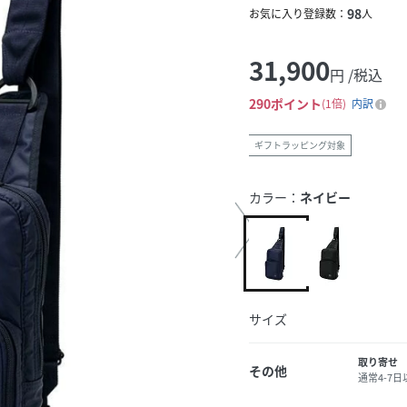
98
お気に入り登録数：
人
31,900
円 /税込
290
ポイント
1倍
内訳
ギフトラッピング対象
カラー：
ネイビー
サイズ
取り寄せ
その他
通常4-7