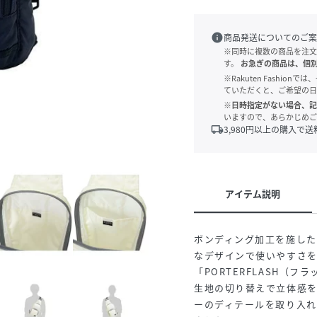
info
商品発送についてのご案
※同時に複数の商品を注文
す。
お急ぎの商品は、個
※Rakuten Fashi
ていただくと、ご希望の日
※日時指定がない場合、記
いますので、あらかじめご
local_shipping
3,980
円以上の購入で送
アイテム説明
ボンディング加工を施し
なデザインで使いやすさを
「PORTERFLASH（フ
生地の切り替えで立体感
ーのディテールを取り入