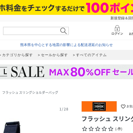
新規登録＆回答
熊本県を中心とする地震の影響による配送遅延のお知らせ
カテゴリから探す
セールから探す
すべてのアイテム
フラッシュ スリングショルダーバッグ
_next
favorite_border
お気
1
/
28
フラッシュ スリン
star_border
star_border
star_border
star_border
star_border
(
-
件
)