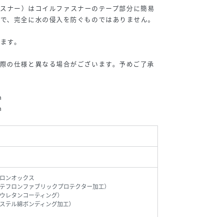
水ファスナー）はコイルファスナーのテープ部分に簡易
ので、完全に水の侵入を防ぐものではありません。
ます。
実際の仕様と異なる場合がございます。予めご了承
m
m
ロンオックス
テフロンファブリックプロテクター加工）
ウレタンコーティング）
ステル綿ボンディング加工）