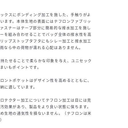
オックスにボンディング加工を施した、手触りがよ
ています。本体生地の表面にはテフロンファブリッ
ファスナーはテープ部分に簡易的な撥水加工を施し
ァスナーを組み合わせることでバッグ全体の撥水性を高
のリップストップタフタにもシレー加工と撥水加工
の雨なら中の荷物が濡れる心配はありません。
を持たせることで柔らかな印象を与え、ユニセック
まいもポイントです。
フロントポケットはデザイン性を高めるとともに、
収納に適しています。
プロテクター加工についてテフロン加工は目には見
防汚効果があり、製品をより良い状態に保ちます。
ため生地の通気性を損ないません。（テフロンは米
）