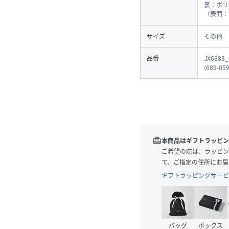
裏：ポリ
（表面：
サイズ
その他
品番
JX6883_
(
689-059
redeem
本商品はギフトラッピン
ご希望の際は、ラッピン
て、ご指定の住所にお届
ギフトラッピングサービ
バッグ
ボックス