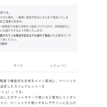
内です。
された場合、一番遅い発送予定日にまとめて発送いたしま
別にご注文ください。
onでは、一部商品でお届け日時をご指定いただけます。日時指定をし
にお届けできるよう手配いたします。
載されている発送予定日よりも遅れて発送
される場合がござ
了承ください。
料無料
サイズ
レビュー(-)
た軽量で機能的な生地をメイン素材に、ベーシック
追求したカジュアルシリーズ
ラッシュ）」です。
を出したポケットやテープ使いなど要所にミリタリ
れつつ、ベーシックで使いやすいデザインに仕上げ