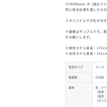
※YKKWater-R（撥
的に撥水処理を施したも
※オリジナル下げ札が付き
※画像はサンプルです。
をお願いします。
※男性モデル身長：173c
※女性モデル身長：161c
性別タイプ
メンズ
原産国
日本製
素材
表：ナイ
（表面：
（裏面：
（ポリエ