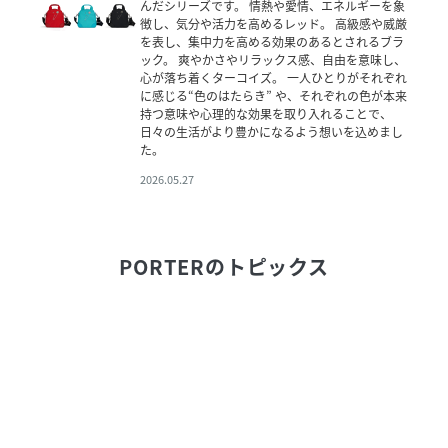
んだシリーズです。 情熱や愛情、エネルギーを象
徴し、気分や活力を高めるレッド。 高級感や威厳
を表し、集中力を高める効果のあるとされるブラ
ック。 爽やかさやリラックス感、自由を意味し、
心が落ち着くターコイズ。 一人ひとりがそれぞれ
に感じる“色のはたらき” や、それぞれの色が本来
持つ意味や心理的な効果を取り入れることで、
日々の生活がより豊かになるよう想いを込めまし
た。
2026.05.27
PORTER
のトピックス