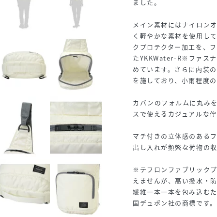
ました。
メイン素材にはナイロン
く軽やかな素材を使用し
クプロテクター加工を、
たYKKWater-R※フ
めています。さらに内装
を施しており、小雨程度
カバンのフォルムに丸み
スで使えるカジュアルな佇
マチ付きの立体感のある
出し入れが頻繁な荷物の
※テフロンファブリック
えませんが、高い撥水・
繊維一本一本を包み込む
国デュポン社の商標です。