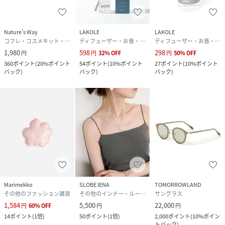
Nature's Way
LAKOLE
LAKOLE
コフレ・コスメキット・ギフトセット
ディフューザー・お香・アロマオイル・キャンドル
ディフューザー・お香・アロマオイル・キャンドル
1,980
598
298
円
円
32
%
OFF
円
50
%
OFF
360
ポイント
(
20%ポイント
54
ポイント
(
10%ポイント
27
ポイント
(
10%ポイント
バック
)
バック
)
バック
)
Marimekko
SLOBE IENA
TOMORROWLAND
その他のファッション雑貨
その他のインナー・ルームウェア
サングラス
1,584
5,500
22,000
円
60
%
OFF
円
円
14
ポイント
(
1倍
)
50
ポイント
(
1倍
)
2,000
ポイント
(
10%ポイン
トバック
)