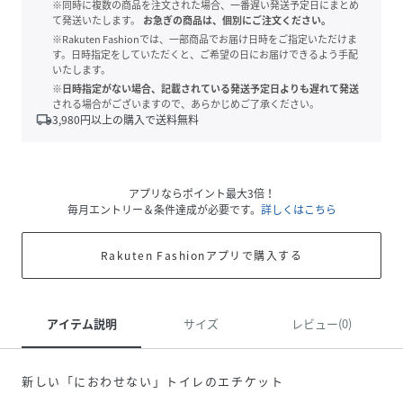
※同時に複数の商品を注文された場合、一番遅い発送予定日にまとめ
て発送いたします。
お急ぎの商品は、個別にご注文ください。
※Rakuten Fashionでは、一部商品でお届け日時をご指定いただけま
す。日時指定をしていただくと、ご希望の日にお届けできるよう手配
いたします。
※日時指定がない場合、記載されている発送予定日よりも遅れて発送
される場合がございますので、あらかじめご了承ください。
local_shipping
3,980
円以上の購入で送料無料
アプリならポイント最大3倍！
毎月エントリー＆条件達成が必要です。
詳しくはこちら
Rakuten Fashionアプリで購入する
アイテム説明
サイズ
レビュー(0)
新しい「におわせない」トイレのエチケット