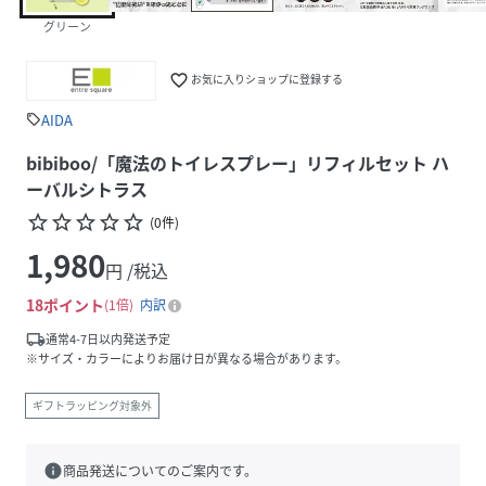
グリーン
favorite_border
お気に入りショップに登録する
AIDA
sell
bibiboo/「魔法のトイレスプレー」リフィルセット ハ
ーバルシトラス
star_border
star_border
star_border
star_border
star_border
(
0
件
)
1,980
円 /税込
18
ポイント
1倍
内訳
local_shipping
通常4-7日以内発送予定
※サイズ・カラーによりお届け日が異なる場合があります。
ギフトラッピング対象外
info
商品発送についてのご案内です。