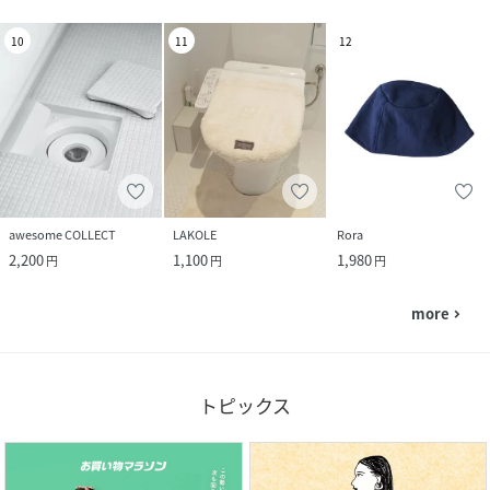
10
11
12
awesome COLLECT
LAKOLE
Rora
2,200
1,100
1,980
円
円
円
more
navigate_next
トピックス