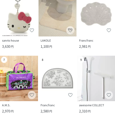
sanrio house
LAKOLE
Francfranc
3,630
1,100
2,981
円
円
円
7
8
9
A.M.S.
Francfranc
awesome COLLECT
2,970
2,580
2,310
円
円
円