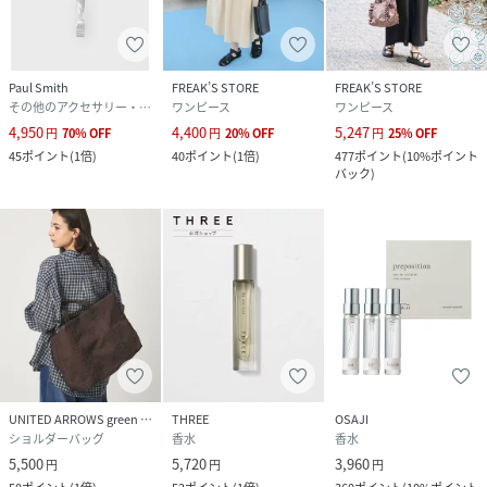
Paul Smith
FREAK’S STORE
FREAK’S STORE
その他のアクセサリー・腕時計
ワンピース
ワンピース
4,950
4,400
5,247
円
70
%
OFF
円
20
%
OFF
円
25
%
OFF
45
ポイント
(
1倍
)
40
ポイント
(
1倍
)
477
ポイント
(
10%ポイント
バック
)
UNITED ARROWS green label relaxing
THREE
OSAJI
ショルダーバッグ
香水
香水
5,500
5,720
3,960
円
円
円