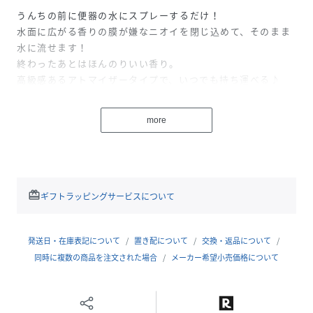
うんちの前に便器の水にスプレーするだけ！
水面に広がる香りの膜が嫌なニオイを閉じ込めて、そのまま
水に流せます！
終わったあとはほんのりいい香り。
高級感あるアトマイザータイプで、いつでも持ち運べる♪
次の人にも優しい、思いやりフレグランス。
そのまま付け替えできるリフィル1本つきです。
more
【香り】
前向きな気持ちにリフレッシュするような爽やかな＜ハーバ
ルシトラス＞
redeem
ギフトラッピングサービスについて
#トイレ#芳香剤#消臭#フレグランス#香水#エチケット#ニオ
発送日・在庫表記について
置き配について
交換・返品について
イ対策#リフィル#お手洗い#化粧室#旅行#外泊#トラベル#ミ
同時に複数の商品を注文された場合
メーカー希望小売価格について
ニサイズ#アトマイザー#日本製#持ち歩き#携帯用#柑橘系#
ハーブ#シトラス#ユニセックス#レディース#メンズ#コスメ#
おしゃれ#ギフト#プレゼント