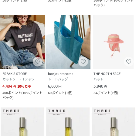
50
ポイント
(
1倍
)
52
ポイント
(
1倍
)
360
ポイント
(
10%ポイント
バック
)
FREAK’S STORE
bonjour records
THE NORTH FACE
カットソー・Tシャツ
トートバッグ
ハット
4,494
6,600
5,940
円
10
%
OFF
円
円
408
ポイント
(
10%ポイント
60
ポイント
(
1倍
)
54
ポイント
(
1倍
)
バック
)