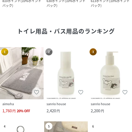
810
ポイント
(
10%ポイント
630
ポイント
(
10%ポイント
613
ポイント
(
10%ポイント
バック
)
バック
)
バック
)
トイレ用品・バス用品
のランキング
1
2
3
aimoha
sanrio house
sanrio house
1,760
2,420
2,200
円
20
%
OFF
円
円
4
5
6