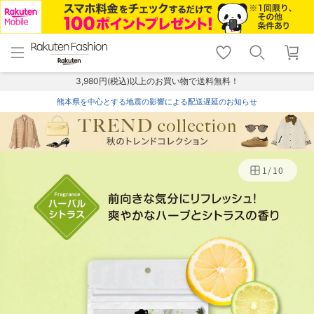
menu
home
search
favorite_border
shopping_cart
lock_outline
メニュー
トップ
検索
お気に入り
カート
ログイン
3,980円(税込)以上のお買い物で送料無料！
熊本県を中心とする地震の影響による配送遅延のお知らせ
1
/
10