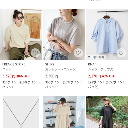
クーポン対象
FREAK’S STORE
SHIPS
RMAF
ニット
カットソー・Tシャツ
シャツ・ブラウス
3,520
3,300
2,178
円
20
%
OFF
円
円
40
%
OFF
320
ポイント
(
10%ポイント
300
ポイント
(
10%ポイント
198
ポイント
(
10%ポイント
バック
)
バック
)
バック
)