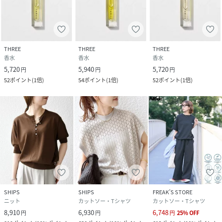
THREE
THREE
THREE
香水
香水
香水
5,720
5,940
5,720
円
円
円
52
ポイント
(
1倍
)
54
ポイント
(
1倍
)
52
ポイント
(
1倍
)
SHIPS
SHIPS
FREAK’S STORE
ニット
カットソー・Tシャツ
カットソー・Tシャツ
8,910
6,930
6,748
円
円
円
25
%
OFF