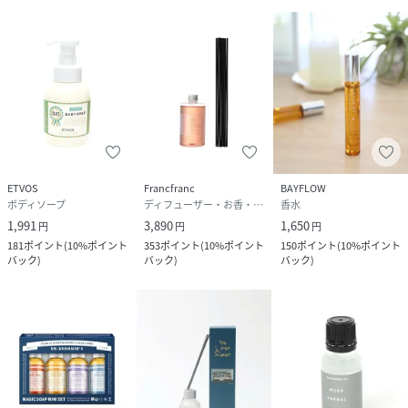
ETVOS
Francfranc
BAYFLOW
ボディソープ
ディフューザー・お香・アロマオイル・キャンドル
香水
1,991
3,890
1,650
円
円
円
181
ポイント
(
10%ポイント
353
ポイント
(
10%ポイント
150
ポイント
(
10%ポイント
バック
)
バック
)
バック
)