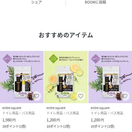
シェア
ROOMに投稿
性別タイプ
ユニセックス
原産国
日本
おすすめのアイテム
サイズ
10ml×2
品番
JX1159_4992831703617
(
4992831703617-0-0 JX1159
)
entre square
entre square
entre square
トイレ用品・バス用品
トイレ用品・バス用品
トイレ用品・バス用品
1,980
1,200
1,200
円
円
円
18
ポイント
(
1倍
)
10
ポイント
(
1倍
)
10
ポイント
(
1倍
)