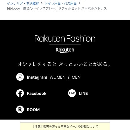
インテリア・生活雑貨
トイレ用品・バス用品
navigate_next
navigate_next
bibiboo/「魔法のトイレスプレー」リフィルセット ハーバルシトラス
Instagram
WOMEN
/
MEN
Facebook
LINE
ROOM
【注意】楽天を装った不審なメールやSMSについて