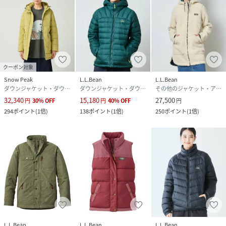
クーポン対象
Snow Peak
L.L.Bean
L.L.Bean
ダウンジャケット・ダウンベスト
ダウンジャケット・ダウンベスト
その他のジャケット・アウター
32,340
15,180
27,500
円
30
%
OFF
円
40
%
OFF
円
294
ポイント
(
1倍
)
138
ポイント
(
1倍
)
250
ポイント
(
1倍
)
L.L.Bean
L.L.Bean
L.L.Bean