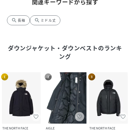
関連キーワードから探す
search
search
長袖
ミドル丈
ダウンジャケット・ダウンベスト
のランキ
ング
1
2
3
THE NORTH FACE
AIGLE
THE NORTH FACE