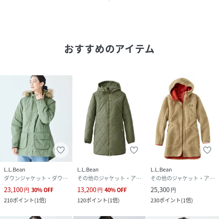
耐風性：あり
中綿：あり（撥水性のある650フィル・パワーのダウンテッ
ク・ダウン）
ポケット：両脇（スナップ・ボタン開閉と、ジッパー開閉）
おすすめのアイテム
と左内側（ジッパー開閉）
フード：あり（中綿入り、ドローコードでフィット調節可
能、スナップ・ボタン付きで取り外し可能）
前開き：2ウェイ・ジッパーとスナップ・ボタン（冷気や湿
気の侵入を防ぐウインド・フラップ付き）
重さ：約1kg
追加情報
長めの丈が保温性とカバー力を発揮
耐水性、耐風性のある表地の要所をさらにナイロン素材で補
強し、耐久性をプラス
L.L.Bean
L.L.Bean
L.L.Bean
ダウンテック・撥水加工により、加工のないダウンより水分
ダウンジャケット・ダウンベスト
その他のジャケット・アウター
その他のジャケット・アウター
を吸収しにくく、速乾性に優れたダウンを使用
23,100
13,200
25,300
円
30
%
OFF
円
40
%
OFF
円
ゴム入りの袖口は、フィットの調節が可能なタブとスナッ
210
ポイント
(
1倍
)
120
ポイント
(
1倍
)
230
ポイント
(
1倍
)
プ・ボタン付き