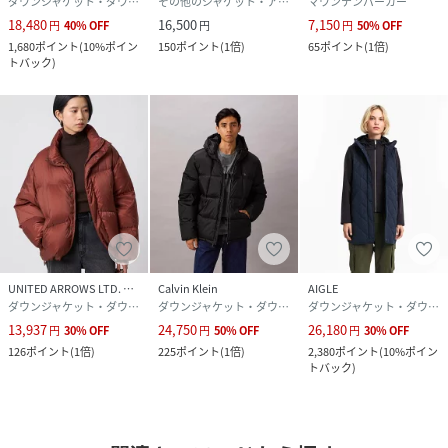
ダウンジャケット・ダウンベスト
その他のジャケット・アウター
マウンテンパーカー
18,480
16,500
7,150
円
40
%
OFF
円
円
50
%
OFF
1,680
ポイント
(
10%ポイン
150
ポイント
(
1倍
)
65
ポイント
(
1倍
)
トバック
)
UNITED ARROWS LTD. OUTLET
Calvin Klein
AIGLE
ダウンジャケット・ダウンベスト
ダウンジャケット・ダウンベスト
ダウンジャケット・ダウンベスト
13,937
24,750
26,180
円
30
%
OFF
円
50
%
OFF
円
30
%
OFF
126
ポイント
(
1倍
)
225
ポイント
(
1倍
)
2,380
ポイント
(
10%ポイン
トバック
)