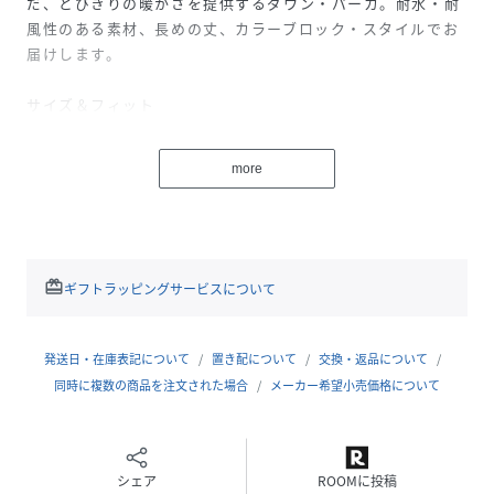
だ、とびきりの暖かさを提供するダウン・パーカ。耐水・耐
風性のある素材、長めの丈、カラーブロック・スタイルでお
届けします。
サイズ＆フィット
適度なゆとりのすっきりとしたフィット
中程度の厚さのレイヤーとのコーディネートをお勧めします
more
素材＆ケア方法
表地と裏地：耐久撥水加工を施した、環境にも優しい再生ポ
リエステル100%製
中綿：加工のないダウンより水分を吸収しにくく、速乾性、
redeem
ギフトラッピングサービスについて
保温性に優れた、650フィル・パワーのダウンテック・ダウ
ン（ダウン80%以上）
前後ヨーク、袖口、ポケットの入り口などの別布部分：ナイ
発送日・在庫表記について
置き配について
交換・返品について
ロン100%製
同時に複数の商品を注文された場合
メーカー希望小売価格について
洗濯機の使用可
主な仕様
シェア
ROOMに投稿
耐水性：あり