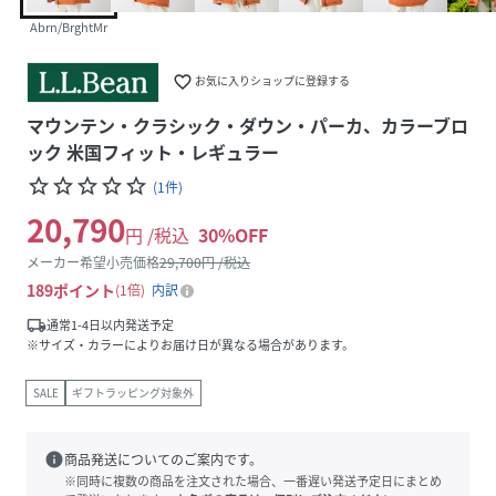
Abrn/BrghtMr
favorite_border
お気に入りショップに登録する
マウンテン・クラシック・ダウン・パーカ、カラーブロ
ック 米国フィット・レギュラー
star_border
star_border
star_border
star_border
star_border
(
1
件
)
20,790
円 /税込
30
%OFF
メーカー希望小売価格
29,700
円 /税込
189
ポイント
1倍
内訳
local_shipping
通常1-4日以内発送予定
※サイズ・カラーによりお届け日が異なる場合があります。
SALE
ギフトラッピング対象外
info
商品発送についてのご案内です。
※同時に複数の商品を注文された場合、一番遅い発送予定日にまとめ