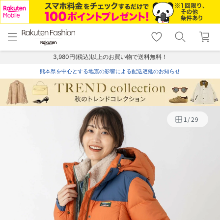
menu
home
search
favorite_border
shopping_cart
lock_outline
メニュー
トップ
検索
お気に入り
カート
ログイン
3,980円(税込)以上のお買い物で送料無料！
熊本県を中心とする地震の影響による配送遅延のお知らせ
1
/
29