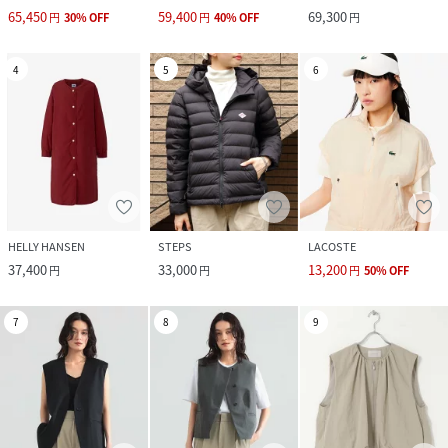
65,450
59,400
69,300
円
30
%
OFF
円
40
%
OFF
円
4
5
6
HELLY HANSEN
STEPS
LACOSTE
37,400
33,000
13,200
円
円
円
50
%
OFF
7
8
9