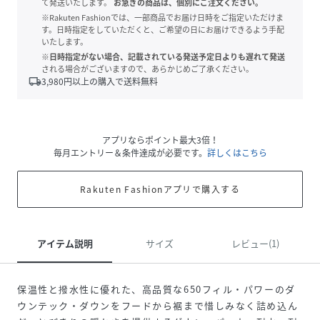
て発送いたします。
お急ぎの商品は、個別にご注文ください。
※Rakuten Fashionでは、一部商品でお届け日時をご指定いただけま
す。日時指定をしていただくと、ご希望の日にお届けできるよう手配
いたします。
※日時指定がない場合、記載されている発送予定日よりも遅れて発送
される場合がございますので、あらかじめご了承ください。
local_shipping
3,980
円以上の購入で送料無料
アプリならポイント最大3倍！
毎月エントリー＆条件達成が必要です。
詳しくはこちら
Rakuten Fashionアプリで購入する
アイテム説明
サイズ
レビュー(1)
保温性と撥水性に優れた、高品質な650フィル・パワーのダ
ウンテック・ダウンをフードから裾まで惜しみなく詰め込ん