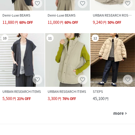
Demi-Luxe BEAMS
Demi-Luxe BEAMS
URBAN RESEARCH ROSSO
11,880
11,000
9,240
円
60
%
OFF
円
60
%
OFF
円
50
%
OFF
10
11
12
URBAN RESEARCH ITEMS
URBAN RESEARCH ITEMS
STEPS
5,500
3,300
45,100
円
21
%
OFF
円
76
%
OFF
円
more
navigate_next