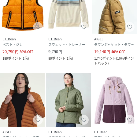
L.L.Bean
L.L.Bean
AIGLE
ベスト・ジレ
スウェット・トレーナー
ダウンジャケット・ダウンベスト
20,790
9,790
19,140
円
30
%
OFF
円
円
40
%
OFF
189
ポイント
(
1倍
)
89
ポイント
(
1倍
)
1,740
ポイント
(
10%ポイン
トバック
)
AIGLE
L.L.Bean
L.L.Bean