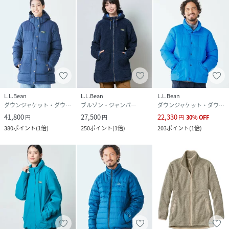
ウエスト内側にドローコード入り
左胸に当社のクラシックなカタディン・ロゴ・ラベル付き
モデル身長：164cm 着用サイズ：Abrn/BrghtMr/M
性別タイプ
レディース
原産国
バングラデシュ
L.L.Bean
L.L.Bean
L.L.Bean
素材
表地:ポリエステル100%
ダウンジャケット・ダウンベスト
ブルゾン・ジャンパー
ダウンジャケット・ダウンベスト
肩・襟・ポケット縁取り・袖口・裾・内部ポケ
41,800
27,500
22,330
ットの縫い合わせ:ナイロン100%
円
円
円
30
%
OFF
裏地:ポリエステル100%
380
ポイント
(
1倍
)
250
ポイント
(
1倍
)
203
ポイント
(
1倍
)
中わた:ダウン80%
フェザー20%
サイズ
XS、S、M、L
クリーニング
洗濯機洗い可
品番
JW6782_521531
(
521531-D68-053 JW6782
)