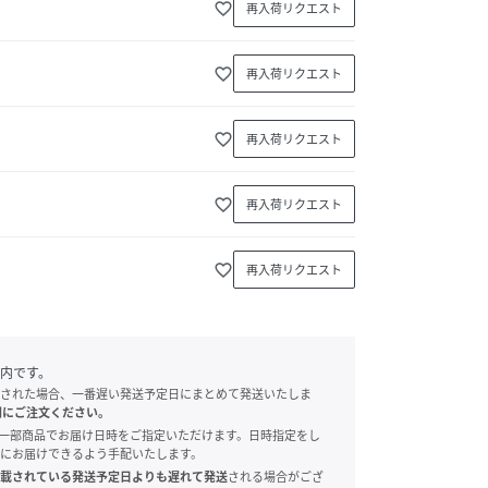
favorite_border
再入荷リクエスト
favorite_border
再入荷リクエスト
favorite_border
再入荷リクエスト
favorite_border
再入荷リクエスト
favorite_border
再入荷リクエスト
内です。
された場合、一番遅い発送予定日にまとめて発送いたしま
別にご注文ください。
onでは、一部商品でお届け日時をご指定いただけます。日時指定をし
にお届けできるよう手配いたします。
載されている発送予定日よりも遅れて発送
される場合がござ