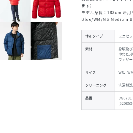
ます）
モデル身長：183cm 着用サイズ
Blue/WM/MS Medium B
性別タイプ
ユニセッ
素材
身頃及び
中わた:
フェザー
サイズ
WS、WM
クリーニング
洗濯機洗
品番
JW6781
(
520853