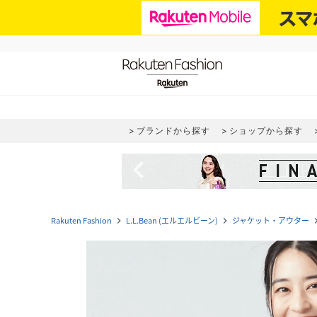
ブランドから探す
ショップから探す
navigate_before
Rakuten Fashion
L.L.Bean (エルエルビーン)
ジャケット・アウター
navigate_next
navigate_next
navigat