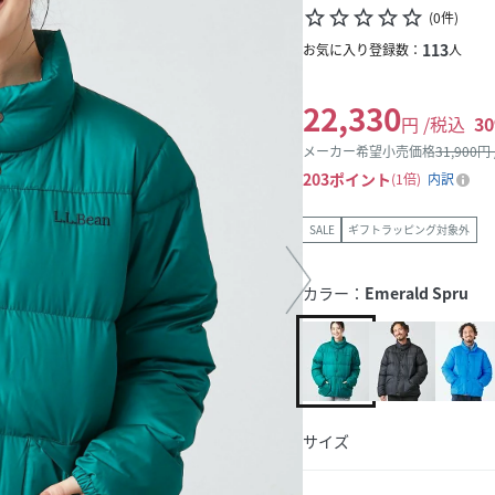
star_border
star_border
star_border
star_border
star_border
(
0
件
)
113
お気に入り登録数：
人
22,330
円 /税込
30
メーカー希望小売価格
31,900
円
203
ポイント
1倍
内訳
SALE
ギフトラッピング対象外
カラー：
Emerald Spru
サイズ