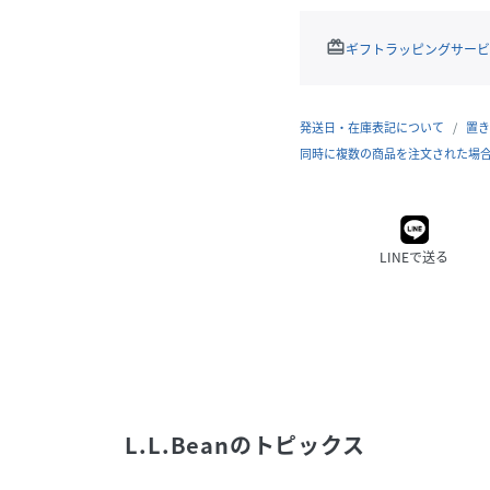
redeem
ギフトラッピングサービ
発送日・在庫表記について
置き
同時に複数の商品を注文された場
LINEで送る
L.L.Bean
のトピックス