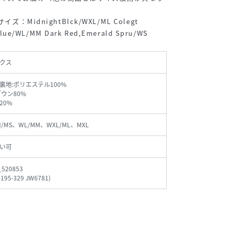
：MidnightBlck/WXL/ML Colegt
lue/WL/MM Dark Red,Emerald Spru/WS
クス
裏地:ポリエステル100%
ダウン80%
20%
/MS、WL/MM、WXL/ML、MXL
い可
_520853
-195-329 JW6781
)