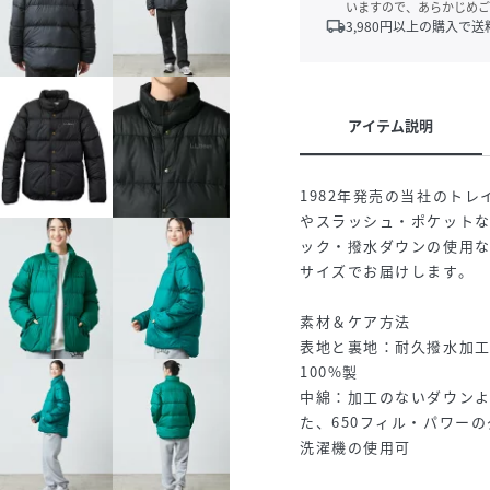
いますので、あらかじめご
local_shipping
3,980
円以上の購入で送
アイテム説明
1982年発売の当社のト
やスラッシュ・ポケット
ック・撥水ダウンの使用
サイズでお届けします。
素材＆ケア方法
表地と裏地：耐久撥水加
100%製
中綿：加工のないダウン
た、650フィル・パワー
洗濯機の使用可