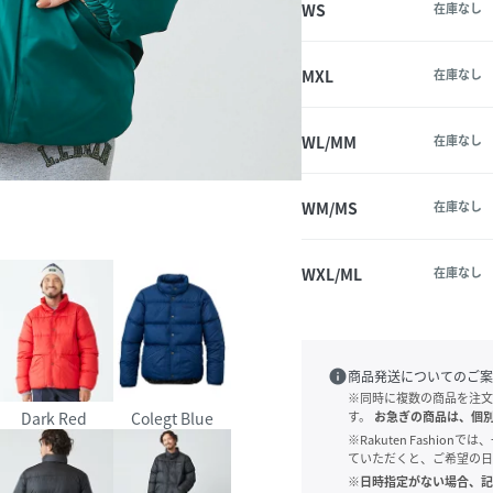
WS
在庫なし
MXL
在庫なし
WL/MM
在庫なし
WM/MS
在庫なし
WXL/ML
在庫なし
info
商品発送についてのご案
※同時に複数の商品を注文
Dark Red
Colegt Blue
す。
お急ぎの商品は、個
※Rakuten Fashi
ていただくと、ご希望の日
※日時指定がない場合、記