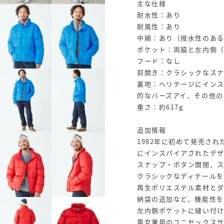
主な仕様
耐水性：あり
耐風性：あり
中綿：あり（撥水性のある
ポケット：両脇と左内側
フード：なし
前開き：クラシックなス
裏地：ヘリテージにイン
的なバーズアイ、その他の
重さ：約617g
追加情報
1982年に初めて発売さ
にインスパイアされたデ
スナップ・ボタン開閉、
クラシックなディテールを
再生ポリエステル素材と
納袋の追加など、機能性
左内側ポケットに縫い付
男女兼用のユニセックス