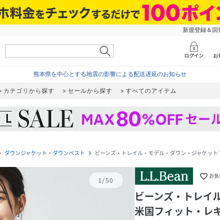
新規登録＆回答
熊本県を中心とする地震の影響による配送遅延のお知らせ
カテゴリから探す
セールから探す
すべてのアイテム
ダウンジャケット・ダウンベスト
ビーンズ・トレイル・モデル・ダウン・ジャケット '
e_next
navigate_next
favorite_border
お気
1
/
50
ビーンズ・トレイル
米国フィット・レ