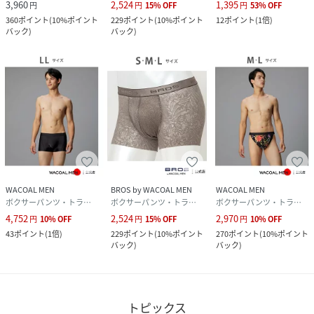
3,960
2,524
1,395
円
円
15
%
OFF
円
53
%
OFF
360
ポイント
(
10%ポイント
229
ポイント
(
10%ポイント
12
ポイント
(
1倍
)
バック
)
バック
)
WACOAL MEN
BROS by WACOAL MEN
WACOAL MEN
ボクサーパンツ・トランクス
ボクサーパンツ・トランクス
ボクサーパンツ・トランクス
4,752
2,524
2,970
円
10
%
OFF
円
15
%
OFF
円
10
%
OFF
43
ポイント
(
1倍
)
229
ポイント
(
10%ポイント
270
ポイント
(
10%ポイント
バック
)
バック
)
トピックス