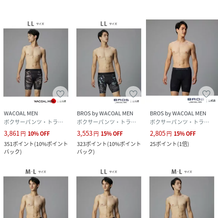
素材
身生地:
ナイロン
ポリウレタン,ポリエステル,切替部:
ナイロン80%,ポリウレタン20%,テープ部:
ナイロン90%,ポリウレタン10%
サイズ
M、L
クリーニング
洗濯機可
※お洗濯は、必ず「取り扱い表示」にしたがっ
てください
WACOAL MEN
BROS by WACOAL MEN
BROS by WACOAL MEN
ボクサーパンツ・トランクス
ボクサーパンツ・トランクス
ボクサーパンツ・トランクス
品番
JW2716_WX5014
(
WX5014-3600-002-108 JW2716
)
3,861
3,553
2,805
円
10
%
OFF
円
15
%
OFF
円
15
%
OFF
351
ポイント
(
10%ポイント
323
ポイント
(
10%ポイント
25
ポイント
(
1倍
)
バック
)
バック
)