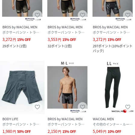
BROS by WACOAL MEN
BROS by WACOAL MEN
BROS by WACOAL MEN
ボクサーパンツ・トランクス
ボクサーパンツ・トランクス
ボクサーパンツ・トランクス
3,272
3,553
3,272
円
15
%
OFF
円
15
%
OFF
円
15
%
OFF
29
ポイント
(
1倍
)
32
ポイント
(
1倍
)
297
ポイント
(
10%ポイント
バック
)
BODY LIFE
BROS by WACOAL MEN
WACOAL MEN
ボクサーパンツ・トランクス
ボクサーパンツ・トランクス
その他のインナー・ルームウェア
1,980
2,150
5,049
円
50
%
OFF
円
15
%
OFF
円
10
%
OFF