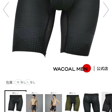
在庫：
M
なし
L
なし