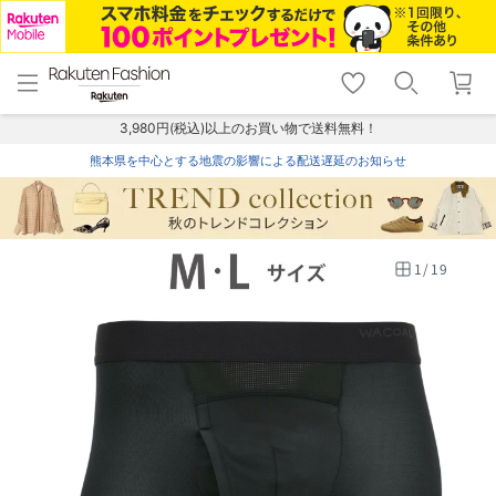
menu
home
search
favorite_border
shopping_cart
lock_outline
メニュー
トップ
検索
お気に入り
カート
ログイン
3,980円(税込)以上のお買い物で送料無料！
熊本県を中心とする地震の影響による配送遅延のお知らせ
1
/
19