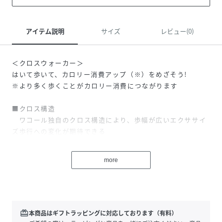
アイテム説明
サイズ
レビュー(0)
＜クロスウォーカー＞
はいて歩いて、カロリー消費アップ（※）をめざそう!
※より多く歩くことがカロリー消費につながります
■クロス構造
ワコール独自のクロス構造により、歩幅が広いエクササイ
ズ歩行への変化が期待できる
※機能の表れ方には個人差があります
※商品についている「安全に関するご注意」をよく読んでご
more
使用ください
■ムレ軽減設計（ダブルエアスルー構造）
フロントとバックの両面に｢エアスルー機能｣を搭載した、
ダブルエアスルータイプ。動くたび、熱や湿気を逃して、ム
レ感をおさえる（フロントエアスルーは意匠権取得済み）
redeem
本商品はギフトラッピングに対応しております（有料）