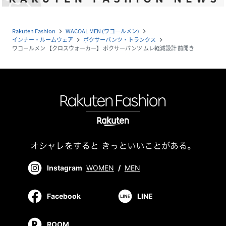
Rakuten Fashion
WACOAL MEN (ワコールメン)
navigate_next
navigate_next
インナー・ルームウェア
ボクサーパンツ・トランクス
navigate_next
navigate_next
ワコールメン 【クロスウォーカー】 ボクサーパンツ ムレ軽減設計 前開き
Instagram
WOMEN
/
MEN
Facebook
LINE
ROOM