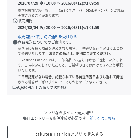
2026/07/29(水) 10:00
〜
2026/08/12(水) 09:59
※本対象期間終了後、同一商品にてスーパーDEALキャンペーンが継続
実施されることがあります。
schedule
販売期間
2026/08/04(火) 20:00
〜
2026/08/11(火) 01:59
販売開始・終了時に通知を受け取る
info
商品発送についてのご案内です。
※同時に複数の商品を注文された場合、一番遅い発送予定日にまとめ
て発送いたします。
お急ぎの商品は、個別にご注文ください。
※Rakuten Fashionでは、一部商品でお届け日時をご指定いただけま
す。日時指定をしていただくと、ご希望の日にお届けできるよう手配
いたします。
※日時指定がない場合、記載されている発送予定日よりも遅れて発送
される場合がございますので、あらかじめご了承ください。
local_shipping
3,980
円以上の購入で送料無料
アプリならポイント最大3倍！
毎月エントリー＆条件達成が必要です。
詳しくはこちら
Rakuten Fashionアプリで購入する