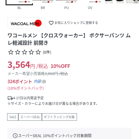
BL
BR
PU
OV
favorite_border
お気に入りショップに登録する
ワコールメン 【クロスウォーカー】 ボクサーパンツ ム
レ軽減設計 前開き
star_border
star_border
star_border
star_border
star_border
(
0
件
)
3,564
円 /税込
10
%OFF
メーカー希望小売価格
3,960
円 /税込
324
ポイント
内訳
10%ポイントバック
local_shipping
4-17日以内発送予定
※サイズ・カラーによりお届け日が異なる場合があります。
SALE
スーパーDEAL
ギフトラッピング対象
schedule
スーパーDEAL
10
%ポイントバック対象期間