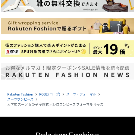
Rakuten Fashion
ROBE (ローブ)
スーツ・フォーマル
navigate_next
navigate_next
navigate_next
スーツワンピース
navigate_next
入学式 スーツ 女の子 卒園式 ボレロワンピース フォーマル キッズ