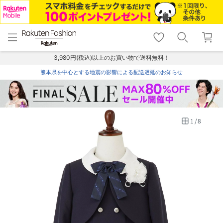
menu
home
search
favorite_border
shopping_cart
lock_outline
メニュー
トップ
検索
お気に入り
カート
ログイン
3,980円(税込)以上のお買い物で送料無料！
熊本県を中心とする地震の影響による配送遅延のお知らせ
1
/
8