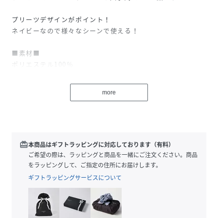
プリーツデザインがポイント！
ネイビーなので様々なシーンで使える！
■素材■
ポリエステル100％
■特徴■
more
【ボレロ】
・白襟付きボレロジャケット
・コサージュ(取り外し可）
・リボン(取り外し可）
・袖口ブレード使用
redeem
本商品はギフトラッピングに対応しております（有料）
・スプリングホック止め
ご希望の際は、ラッピングと商品を一緒にご注文ください。商品
・総裏地
をラッピングして、ご指定の住所にお届けします。
ギフトラッピングサービスについて
【ワンピース】
・ウエスト切替
・裏地付き