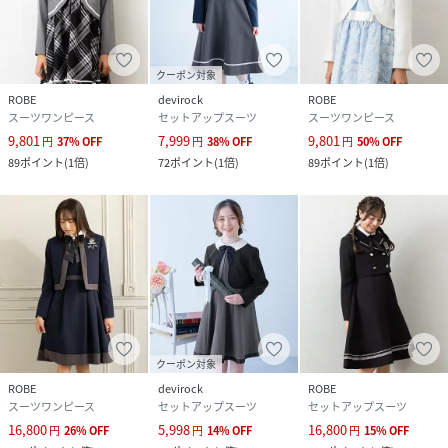
孫孫の日ピアノ発表会子供フォーマルプレゼント
モデル身長：130cm/着用サイズ：130cm
クーポン対象
性別タイプ
キッズ
ROBE
devirock
ROBE
スーツワンピース
セットアップスーツ
スーツワンピース
9,801
7,999
9,801
素材
ポリエステル100％
円
37
%
OFF
円
38
%
OFF
円
50
%
OFF
89
ポイント
(
1倍
)
72
ポイント
(
1倍
)
89
ポイント
(
1倍
)
サイズ
110cm、120cm、130cm
品番
JW1386_3027962
(
3027962-01-10A JW1386
)
クーポン対象
ROBE
devirock
ROBE
スーツワンピース
セットアップスーツ
セットアップスーツ
16,800
5,998
16,800
円
26
%
OFF
円
14
%
OFF
円
15
%
OFF