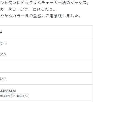
イント使いにピッタリなチェッカー柄のソックス。
カーやローファーにぴったり。
鮮やかなカラーまで豊富にご用意致しました。
ス
テル
タン
い可
_44683438
38-009-06 JU8768
)