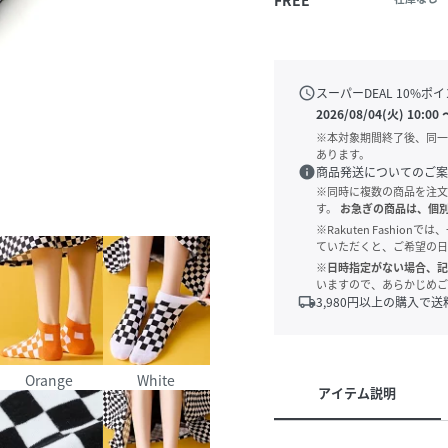
schedule
スーパーDEAL
10
%ポイ
2026/08/04(火) 10:00
※本対象期間終了後、同一
あります。
info
商品発送についてのご案
※同時に複数の商品を注文
す。
お急ぎの商品は、個
※Rakuten Fashi
ていただくと、ご希望の日
※日時指定がない場合、記
いますので、あらかじめご
local_shipping
3,980
円以上の購入で送
Orange
White
アイテム説明