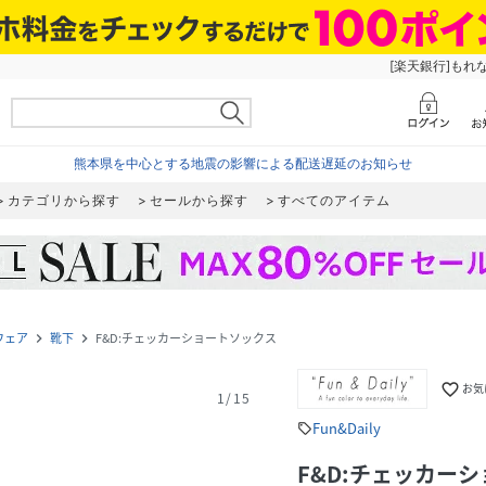
[楽天銀行]もれ
熊本県を中心とする地震の影響による配送遅延のお知らせ
カテゴリから探す
セールから探す
すべてのアイテム
ウェア
靴下
F&D:チェッカーショートソックス
navigate_next
navigate_next
favorite_border
お気
1
/
15
Fun&Daily
sell
F&D:チェッカー