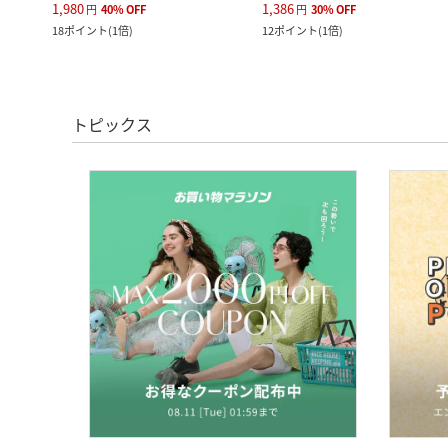
1,980
1,386
円
40
%
OFF
円
30
%
OFF
18
ポイント
(
1倍
)
12
ポイント
(
1倍
)
トピックス