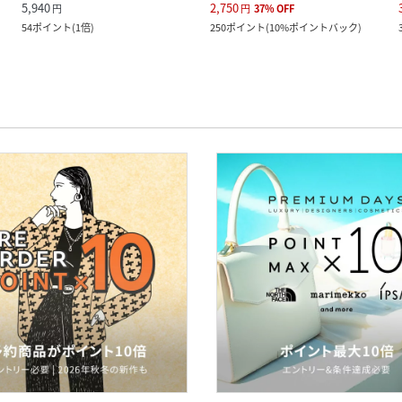
5,940
2,750
円
円
37
%
OFF
54
ポイント
(
1倍
)
250
ポイント
(
10%ポイントバック
)