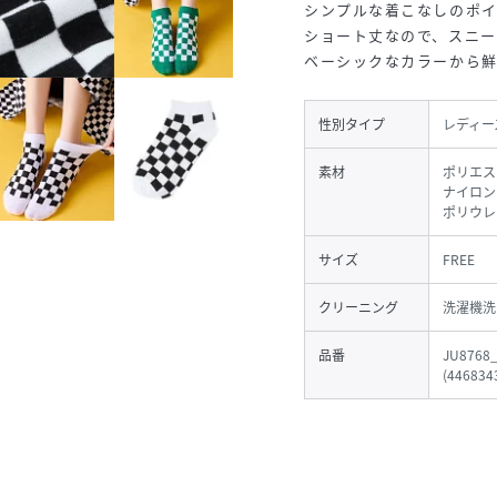
シンプルな着こなしのポ
ショート丈なので、スニー
ベーシックなカラーから
性別タイプ
レディー
素材
ポリエス
ナイロン
ポリウレ
サイズ
FREE
クリーニング
洗濯機洗
品番
JU8768
(
446834