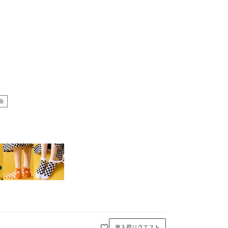
象
favorite_border
再入荷リクエスト