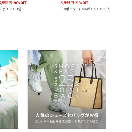
3,995
3,944
円
20
%
OFF
円
21
%
OFF
36
ポイント
(
1倍
)
358
ポイント
(
10%ポイントバック
)