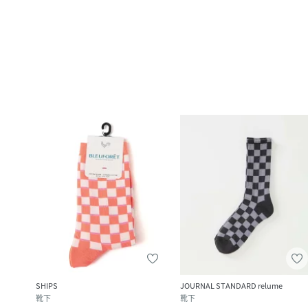
SHIPS
JOURNAL STANDARD relume
靴下
靴下