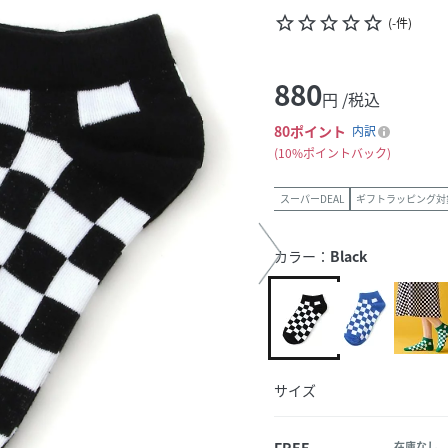
star_border
star_border
star_border
star_border
star_border
(
-
件
)
880
円 /税込
80
ポイント
内訳
10%ポイントバック
スーパーDEAL
ギフトラッピング対
カラー：
Black
サイズ
FREE
在庫なし