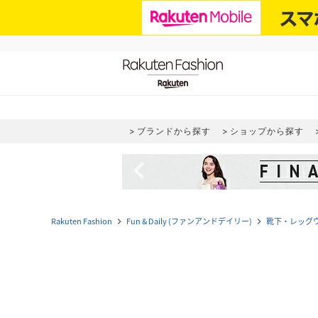
ブランドから探す
ショップから探す
navigate_before
Rakuten Fashion
Fun & Daily (ファンアンドデイリー)
靴下・レッグ
navigate_next
navigate_next