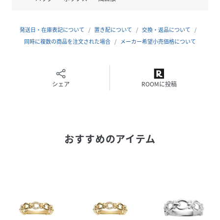
を1枚お付けいたします。
商品の仕様により、付属品は画像のものと異なる場合がござ
います。ご了承ください。
発送日・在庫表記について
置き配について
交換・返品について
同時に複数の商品を注文された場合
メーカー希望小売価格について
性別タイプ
レディース
原産国
日本
シェア
ROOMに投稿
素材
シルバー925(イエローゴールドメッキ)、キュー
ビックジルコニア
サイズ
#13
おすすめのアイテム
品番
JU5276_GS8R017413CZ
(
GS8R017413CZ-CZ-13 JU5276
)