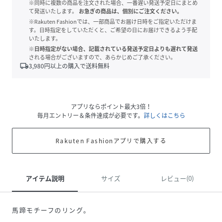
※同時に複数の商品を注文された場合、一番遅い発送予定日にまとめ
て発送いたします。
お急ぎの商品は、個別にご注文ください。
※Rakuten Fashionでは、一部商品でお届け日時をご指定いただけま
す。日時指定をしていただくと、ご希望の日にお届けできるよう手配
いたします。
※日時指定がない場合、記載されている発送予定日よりも遅れて発送
される場合がございますので、あらかじめご了承ください。
local_shipping
3,980
円以上の購入で送料無料
アプリならポイント最大3倍！
毎月エントリー＆条件達成が必要です。
詳しくはこちら
Rakuten Fashionアプリで購入する
アイテム説明
サイズ
レビュー(0)
馬蹄モチーフのリング。