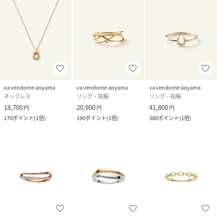
va vendome aoyama
va vendome aoyama
va vendome aoyama
ネックレス
リング・指輪
リング・指輪
18,700
20,900
41,800
円
円
円
170
ポイント
(
1倍
)
190
ポイント
(
1倍
)
380
ポイント
(
1倍
)