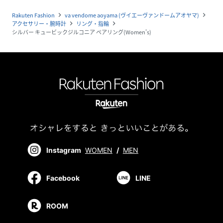
Rakuten Fashion
va vendome aoyama (ヴイエーヴァンドームアオヤマ)
navigate_next
navigate_next
アクセサリー・腕時計
リング・指輪
navigate_next
navigate_next
シルバー キュービックジルコニア ペアリング(Women's)
Instagram
WOMEN
/
MEN
Facebook
LINE
ROOM