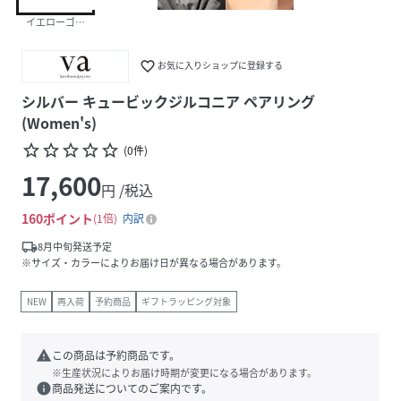
イエローゴールド
favorite_border
お気に入りショップに登録する
シルバー キュービックジルコニア ペアリング
(Women's)
star_border
star_border
star_border
star_border
star_border
(
0
件
)
17,600
円 /税込
160
ポイント
1倍
内訳
local_shipping
8月中旬発送予定
※サイズ・カラーによりお届け日が異なる場合があります。
NEW
再入荷
予約商品
ギフトラッピング対象
warning
この商品は予約商品です。
※生産状況によりお届け時期が変更になる場合があります。
info
商品発送についてのご案内です。