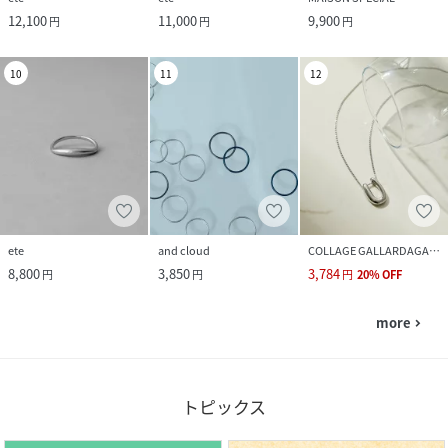
12,100
11,000
9,900
円
円
円
10
11
12
ete
and cloud
COLLAGE GALLARDAGALANTE
8,800
3,850
3,784
円
円
円
20
%
OFF
more
navigate_next
トピックス