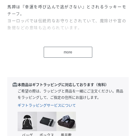
馬蹄は『幸運を呼び込んで逃がさない』とされるラッキーモ
チーフ。
ヨーロッパでは伝統的なお守りとされていて、魔除けや富の
象徴などの意味も込められています。
柔らかなフォルムの馬蹄モチーフはすっきりした印象でカジ
ュアルに着けやすいベーシックなデザイン。
more
中心の馬蹄にはキュービックジルコニアをセッティングし繊
細に輝く仕様に。
馬蹄をつなげたチェーンのような連続したデザインはパート
ナーとの繋がりをより感じられそう。
redeem
本商品はギフトラッピングに対応しております（有料）
デイリーに使いやすいサイズ感のリングはさらっと身につけ
ご希望の際は、ラッピングと商品を一緒にご注文ください。商品
るだけで、スタイリングをクラスアップします。
をラッピングして、ご指定の住所にお届けします。
お守りとして肌身離さずいつも一緒に身に着けていたいペア
ギフトラッピングサービスについて
リングです。
※商品は品質保持のためビニール製チャック付き袋にお入れ
した後、ボックスでお包みいたします。ショッピングバッグ
バッグ
ボックス
風呂敷