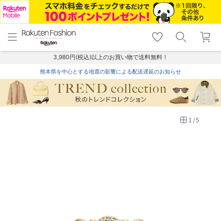
menu
home
search
favorite_border
shopping_cart
lock_outline
メニュー
トップ
検索
お気に入り
カート
ログイン
3,980円(税込)以上のお買い物で送料無料！
熊本県を中心とする地震の影響による配送遅延のお知らせ
1
/
5