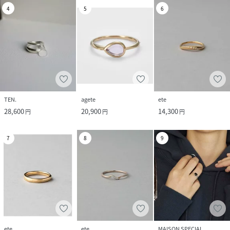
4
5
6
TEN.
agete
ete
28,600
20,900
14,300
円
円
円
7
8
9
ete
ete
MAISON SPECIAL