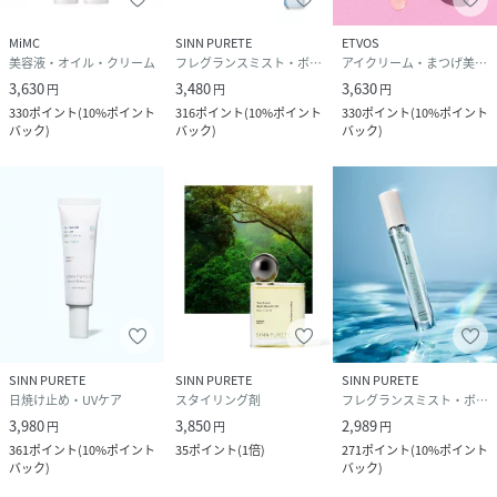
MiMC
SINN PURETE
ETVOS
美容液・オイル・クリーム
フレグランスミスト・ボディミスト
アイクリーム・まつげ美容液・アイケア
3,630
3,480
3,630
円
円
円
330
ポイント
(
10%ポイント
316
ポイント
(
10%ポイント
330
ポイント
(
10%ポイント
バック
)
バック
)
バック
)
SINN PURETE
SINN PURETE
SINN PURETE
日焼け止め・UVケア
スタイリング剤
フレグランスミスト・ボディミスト
3,980
3,850
2,989
円
円
円
361
ポイント
(
10%ポイント
35
ポイント
(
1倍
)
271
ポイント
(
10%ポイント
バック
)
バック
)