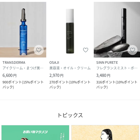
TRANSDERMA
OSAJI
SINN PURETE
アイクリーム・まつげ美容液・アイケア
美容液・オイル・クリーム
フレグランスミスト・ボディミスト
6,600
2,970
3,480
円
円
円
900
ポイント
(
15%ポイント
270
ポイント
(
10%ポイント
316
ポイント
(
10%ポイント
バック
)
バック
)
バック
)
トピックス