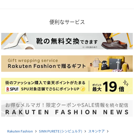
便利なサービス
Rakuten Fashion
SINN PURETE (シンピュルテ)
スキンケア
navigate_next
navigate_next
navigate_next