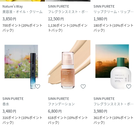
Nature's Way
SINN PURETE
SINN PURETE
水、グリセリン、プロパンジオール、メチルグルセスー20、
美容液・オイル・クリーム
フレグランスミスト・ボディミスト
リップクリーム・リップケア
ジグリセリン、ロドデンドロンフェルギネウムエキス、サポ
3,850
12,500
1,980
円
円
円
ニン、海水、マルトデキストリン、ナイアシンアミド、オリ
700
ポイント
(
20%ポイント
1,136
ポイント
(
10%ポイン
180
ポイント
(
10%ポイント
ーブ葉エキス、サッカロミセス/ハトムギ種子発酵液、カニナ
バック
)
トバック
)
バック
)
バラ果実エキス、ローズマリー葉エキス、シロキクラゲ多糖
体、BG、ペンチレングリコール、PEG－60水添ヒマシ油、
PPG－13デシルテトラデセス－24、カルボマー、キサンタン
ガム、ポリアクリル酸Na、コハク酸、水酸化K、EDTA－
2NA、香料、エチルヘキシルグリセリン、フェノキシエタノ
ール、1,2－ヘキサンジオール
SINN PURETE
SINN PURETE
SINN PURETE
販売社名：株式会社JIMOS
香水
ファンデーション
フレグランスミスト・ボディミスト
3,480
6,800
3,980
円
円
円
商品区分：化粧品
316
ポイント
(
10%ポイント
618
ポイント
(
10%ポイント
361
ポイント
(
10%ポイント
バック
)
バック
)
バック
)
原産国：日本