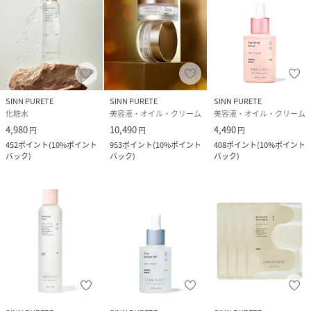
●肌のエネルギーレベルをチャージするオイル
野生のオリーブ由来の幹細胞から抽出された
セルラーオイル※3を配合。加齢とともに衰退する
SINN PURETE
SINN PURETE
SINN PURETE
細胞のエネルギーサイクルをサポートし、活き活きとした肌
化粧水
美容液・オイル・クリーム
美容液・オイル・クリーム
へ
4,980
10,490
4,490
円
円
円
452
ポイント
(
10%ポイント
953
ポイント
(
10%ポイント
408
ポイント
(
10%ポイント
●高い美肌効果を持つハイブリッド原料配合
バック
)
バック
)
バック
)
日本産の有機栽培のハトムギを発酵させて
得たエキス※4にナイアシンアミドを掛け合わせ
高い美肌効果により肌のハリを最大限に高め透明感をアップ
します。
●香り：PassionateAwakening（情熱的な目覚め）