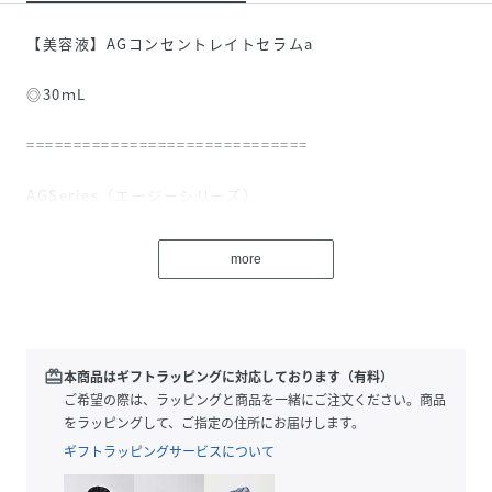
【美容液】AGコンセントレイトセラムa
◎30ｍL
==============================
AGSeries（エージーシリーズ）
ゾンビ細胞※1の浄化とヒトデの再生力に着目した
more
プレミアムエイジングケアシリーズ芯からハリのある肌を目
指します
redeem
本商品はギフトラッピングに対応しております（有料）
ご希望の際は、ラッピングと商品を一緒にご注文ください。商品
≪共通成分≫
をラッピングして、ご指定の住所にお届けします。
ギフトラッピングサービスについて
自然がもつ生命力と最新サイエンスの融合