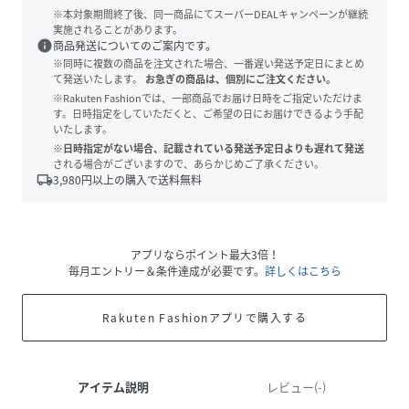
※本対象期間終了後、同一商品にてスーパーDEALキャンペーンが継続
実施されることがあります。
info
商品発送についてのご案内です。
※同時に複数の商品を注文された場合、一番遅い発送予定日にまとめ
て発送いたします。
お急ぎの商品は、個別にご注文ください。
※Rakuten Fashionでは、一部商品でお届け日時をご指定いただけま
す。日時指定をしていただくと、ご希望の日にお届けできるよう手配
いたします。
※日時指定がない場合、記載されている発送予定日よりも遅れて発送
される場合がございますので、あらかじめご了承ください。
local_shipping
3,980
円以上の購入で送料無料
アプリならポイント最大3倍！
毎月エントリー＆条件達成が必要です。
詳しくはこちら
Rakuten Fashionアプリで購入する
アイテム説明
レビュー(-)