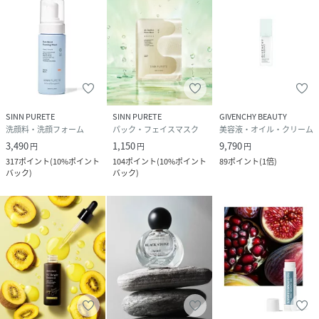
適量（小豆２粒大）を手にとり、顔全体になじませます。乾
燥やハリ不足を感じる部分には重ね付けを。
最後は上を向きながら静かに呼吸して肌奥に美容成分を閉じ
込めるように仰ぎづけを。
SINN PURETE
SINN PURETE
GIVENCHY BEAUTY
洗顔料・洗顔フォーム
パック・フェイスマスク
美容液・オイル・クリーム
＜使用上の注意＞
3,490
1,150
9,790
円
円
円
317
ポイント
(
10%ポイント
104
ポイント
(
10%ポイント
89
ポイント
(
1倍
)
バック
)
バック
)
・使用中や使用後の肌に異常があらわれた場合は、使用を中
止してください。
・天然由来成分配合のため、色・香り・粘性等が多少異なる
場合がありますが、品質には問題ありません。
＜全成分＞