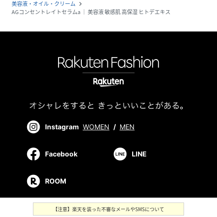
美容液・オイル・クリーム
navigate_next
AGコンセントレイトセラムa │ 美容液 敏感肌 高保湿 ヒトデエキス
Instagram
WOMEN
/
MEN
Facebook
LINE
ROOM
【注意】楽天を装った不審なメールやSMSについて