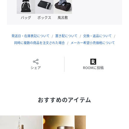
Juventide※２（ヒトデエキス）を配合
バッグ
ボックス
風呂敷
==============================
次世代レチノールとして注目のヒトデエキスJuventide※2
発送日・在庫表記について
置き配について
交換・返品について
を
同時に複数の商品を注文された場合
メーカー希望小売価格について
高濃度配合。ハリと艶が満ちるアンプルセラム
シェア
ROOMに投稿
●糸を引く粘り気がある特徴的なテクスチャー
糸を引くように粘りのあるねっとりしたセラムが、
おすすめのアイテム
気になるエイジング悩み部分にぴたっと密着。
粘りがあるのに高浸透でべたつきが気になりません。