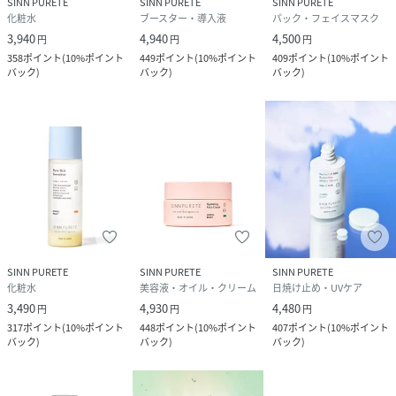
SINN PURETE
SINN PURETE
SINN PURETE
化粧水
ブースター・導入液
パック・フェイスマスク
パワーを与え前向きな自分へ導く、
3,940
4,940
4,500
円
円
円
358
ポイント
(
10%ポイント
449
ポイント
(
10%ポイント
409
ポイント
(
10%ポイント
ローズやゼラニウムをブレンドした香り。
バック
)
バック
)
バック
)
※ゾンビ細胞とは不全角化細胞のこと、ヘルシー細胞とは正
常な角化細胞のことを指します。
※2 サポニン、海水、グリセリン
※３オリーブ葉エキス
SINN PURETE
SINN PURETE
SINN PURETE
化粧水
美容液・オイル・クリーム
日焼け止め・UVケア
※4サッカロミセス/ハトムギ種子発酵エキス
3,490
4,930
4,480
円
円
円
317
ポイント
(
10%ポイント
448
ポイント
(
10%ポイント
407
ポイント
(
10%ポイント
バック
)
バック
)
バック
)
<使用方法>