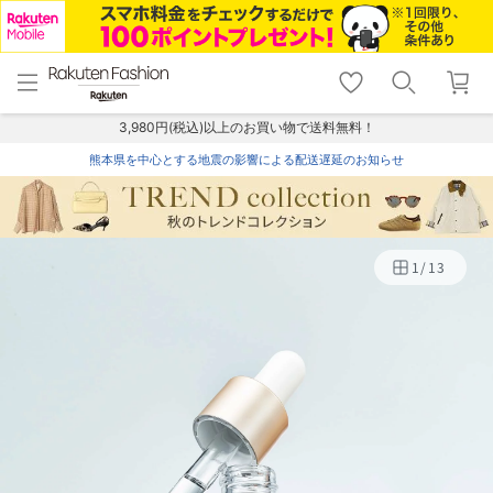
menu
home
search
favorite_border
shopping_cart
lock_outline
メニュー
トップ
検索
お気に入り
カート
ログイン
3,980円(税込)以上のお買い物で送料無料！
熊本県を中心とする地震の影響による配送遅延のお知らせ
1
/
13