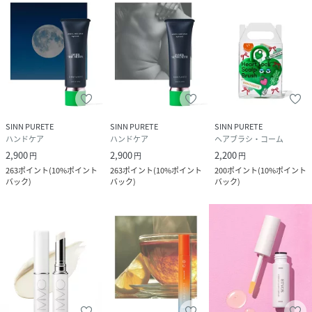
性別タイプ
ユニセックス
原産国
日本
サイズ
F
品番
JU5156_S
(
S-T04900-00-1 JU5156
)
SINN PURETE
SINN PURETE
SINN PURETE
ハンドケア
ハンドケア
ヘアブラシ・コーム
広告文責
販売元：楽天グループ株式会社
2,900
2,900
2,200
円
円
円
263
ポイント
(
10%ポイント
263
ポイント
(
10%ポイント
200
ポイント
(
10%ポイント
＜お電話でのお問い合わせ＞
バック
)
バック
)
バック
)
固定電話からのお問い合わせ
0120-542-065（フリーダイヤル）
携帯・公衆電話からのお問い合わせ
050-5577-7001（有料）
＜カスタマーセンター営業時間＞
営業時間：9時～18時