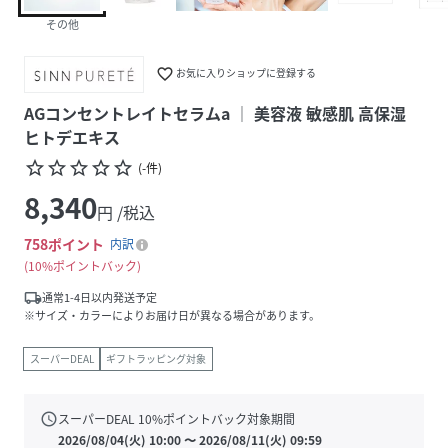
その他
favorite_border
お気に入りショップに登録する
AGコンセントレイトセラムa │ 美容液 敏感肌 高保湿
ヒトデエキス
star_border
star_border
star_border
star_border
star_border
(
-
件
)
8,340
円 /税込
758
ポイント
内訳
10%ポイントバック
local_shipping
通常1-4日以内発送予定
※サイズ・カラーによりお届け日が異なる場合があります。
スーパーDEAL
ギフトラッピング対象
schedule
スーパーDEAL
10
%ポイントバック対象期間
2026/08/04(火) 10:00
〜
2026/08/11(火) 09:59