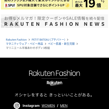
Rakuten Fashion
PETIT BATEAU (プチバトー)
navigate_next
navigate_next
マタニティウェア・ベビー用品
ベビー肌着・新生児服
navigate_next
navigate_next
マリニエール半袖あわせボディ3枚組
Instagram
WOMEN
/
MEN