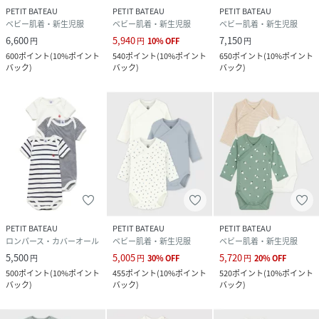
PETIT BATEAU
PETIT BATEAU
PETIT BATEAU
ベビー肌着・新生児服
ベビー肌着・新生児服
ベビー肌着・新生児服
6,600
5,940
7,150
円
円
10
%
OFF
円
600
ポイント
(
10%ポイント
540
ポイント
(
10%ポイント
650
ポイント
(
10%ポイント
バック
)
バック
)
バック
)
PETIT BATEAU
PETIT BATEAU
PETIT BATEAU
ロンパース・カバーオール
ベビー肌着・新生児服
ベビー肌着・新生児服
5,500
5,005
5,720
円
円
30
%
OFF
円
20
%
OFF
500
ポイント
(
10%ポイント
455
ポイント
(
10%ポイント
520
ポイント
(
10%ポイント
バック
)
バック
)
バック
)