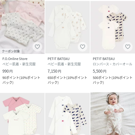
クーポン対象
F.O.Online Store
PETIT BATEAU
PETIT BATEAU
ベビー肌着・新生児服
ベビー肌着・新生児服
ロンパース・カバーオール
990
7,150
5,500
円
円
円
90
ポイント
(
10%ポイント
650
ポイント
(
10%ポイント
500
ポイント
(
10%ポイント
バック
)
バック
)
バック
)