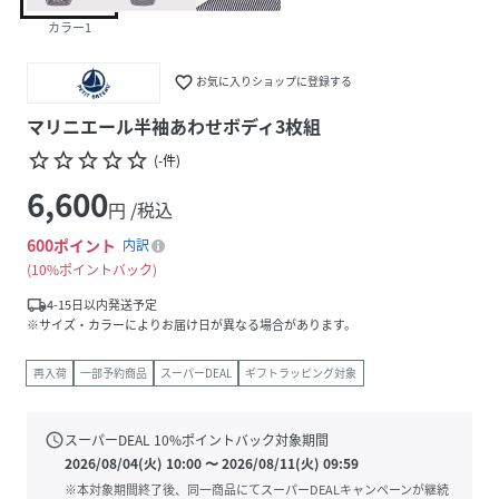
カラー1
favorite_border
お気に入りショップに登録する
マリニエール半袖あわせボディ3枚組
star_border
star_border
star_border
star_border
star_border
(
-
件
)
6,600
円 /税込
600
ポイント
内訳
10%ポイントバック
local_shipping
4-15日以内発送予定
※サイズ・カラーによりお届け日が異なる場合があります。
再入荷
一部予約商品
スーパーDEAL
ギフトラッピング対象
schedule
スーパーDEAL
10
%ポイントバック対象期間
2026/08/04(火) 10:00
〜
2026/08/11(火) 09:59
※本対象期間終了後、同一商品にてスーパーDEALキャンペーンが継続