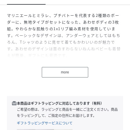
マリニエールとミラレ、プチバトーを代表する2種類のボー
ダーに、無地タイプがセットになった、あわせボディの3枚
組。やわらかな肌触りの1x1リブ編み素材を使用していま
す。ベーシックなデザインは、アンダーウェアとしてはもち
ろん、Tシャツのように見せて着てもかわいいのが魅力で
す。あわせのデザインは首のすわらないねんねベビーも着替
えが簡単。ギフトにも最適です。
性別タイプ
キッズ
more
原産国
モロッコ
素材
コットン100%
redeem
本商品はギフトラッピングに対応しております（有料）
サイズ
ご希望の際は、ラッピングと商品を一緒にご注文ください。商品
1ヶ月 54cm、3ヶ月 60cm、6ヶ月 67cm、12ヶ
月 74cm
をラッピングして、ご指定の住所にお届けします。
ギフトラッピングサービスについて
品番
JU4470_A097H