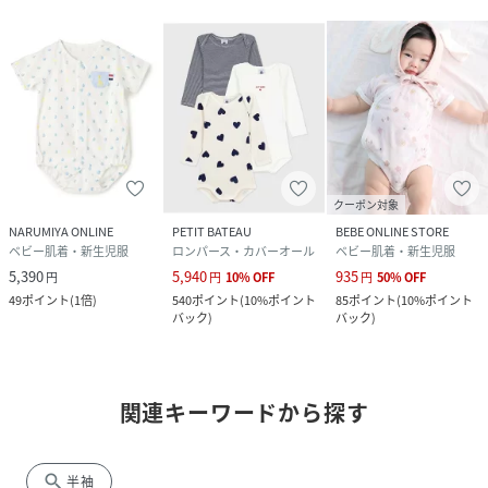
クーポン対象
NARUMIYA ONLINE
PETIT BATEAU
BEBE ONLINE STORE
ベビー肌着・新生児服
ロンパース・カバーオール
ベビー肌着・新生児服
5,390
5,940
935
円
円
10
%
OFF
円
50
%
OFF
49
ポイント
(
1倍
)
540
ポイント
(
10%ポイント
85
ポイント
(
10%ポイント
バック
)
バック
)
関連キーワードから探す
search
半袖