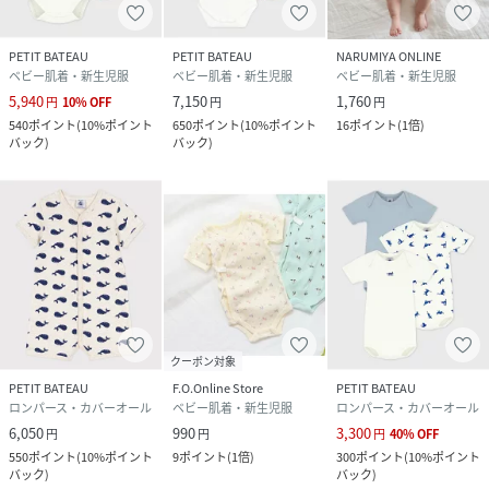
PETIT BATEAU
PETIT BATEAU
NARUMIYA ONLINE
ベビー肌着・新生児服
ベビー肌着・新生児服
ベビー肌着・新生児服
5,940
7,150
1,760
円
10
%
OFF
円
円
540
ポイント
(
10%ポイント
650
ポイント
(
10%ポイント
16
ポイント
(
1倍
)
バック
)
バック
)
クーポン対象
PETIT BATEAU
F.O.Online Store
PETIT BATEAU
ロンパース・カバーオール
ベビー肌着・新生児服
ロンパース・カバーオール
6,050
990
3,300
円
円
円
40
%
OFF
550
ポイント
(
10%ポイント
9
ポイント
(
1倍
)
300
ポイント
(
10%ポイント
バック
)
バック
)