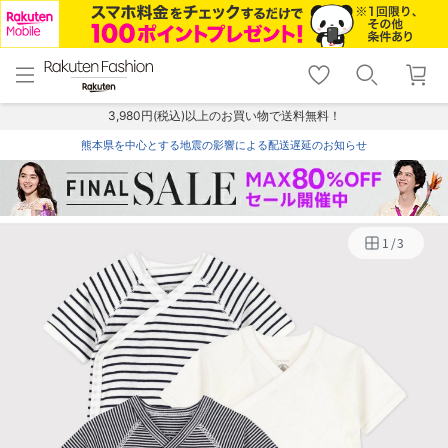
menu
home
search
favorite_border
shopping_cart
lock_outline
メニュー
トップ
検索
お気に入り
カート
ログイン
3,980円(税込)以上のお買い物で送料無料！
熊本県を中心とする地震の影響による配送遅延のお知らせ
1
/
3