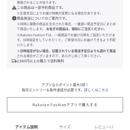
実施されることがあります。
warning
この商品は一部予約商品です。
※生産状況によりお届け時期が変更になる場合があります。
info
商品発送についてのご案内です。
※同時に複数の商品を注文された場合、一番遅い発送予定日にまとめ
て発送いたします。
お急ぎの商品は、個別にご注文ください。
※Rakuten Fashionでは、一部商品でお届け日時をご指定いただけま
す。日時指定をしていただくと、ご希望の日にお届けできるよう手配
いたします。
※日時指定がない場合、記載されている発送予定日よりも遅れて発送
される場合がございますので、あらかじめご了承ください。
local_shipping
3,980
円以上の購入で送料無料
アプリならポイント最大3倍！
毎月エントリー＆条件達成が必要です。
詳しくはこちら
Rakuten Fashionアプリで購入する
アイテム説明
サイズ
レビュー(-)