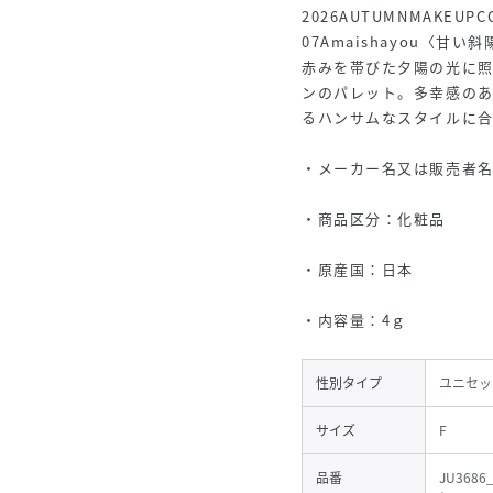
2026AUTUMNMAKEUPC
07Amaishayou〈甘い斜
赤みを帯びた夕陽の光に
ンのパレット。多幸感の
るハンサムなスタイルに
・メーカー名又は販売者名：
・商品区分：化粧品
・原産国：日本
・内容量：4ｇ
性別タイプ
ユニセッ
サイズ
F
品番
JU3686