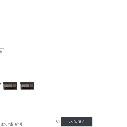
象
favorite_border
かごに追加
の注文で当日出荷