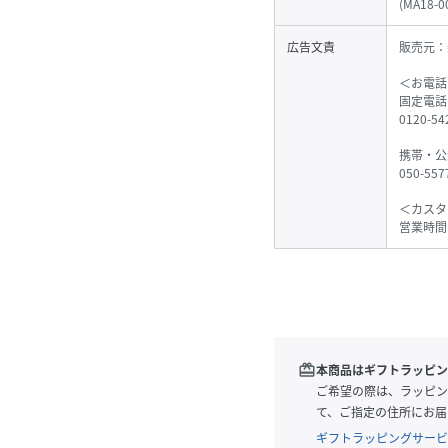
(
MA18-0
広告文責
販売元：
＜お電話
固定電話
0120-
携帯・公
050-55
＜カスタ
営業時間
redeem
本商品はギフトラッピン
ご希望の際は、ラッピン
て、ご指定の住所にお届
ギフトラッピングサービ