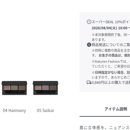
schedule
スーパーDEAL
10
%ポイ
2026/08/04(火) 10:00
※本対象期間終了後、同一
あります。
info
商品発送についてのご案
※同時に複数の商品を注文
す。
お急ぎの商品は、個
※Rakuten Fashi
ていただくと、ご希望の日
※日時指定がない場合、記
いますので、あらかじめご
local_shipping
3,980
円以上の購入で送
アイテム説明
04 Harmony
05 Saikai
眉に立体感を。ニュアン