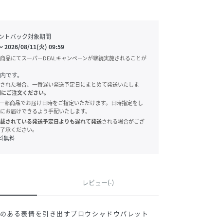
ントバック対象期間
〜
2026/08/11(火) 09:59
商品にてスーパーDEALキャンペーンが継続実施されることが
内です。
された場合、一番遅い発送予定日にまとめて発送いたしま
別にご注文ください。
onでは、一部商品でお届け日時をご指定いただけます。日時指定をし
にお届けできるよう手配いたします。
載されている発送予定日よりも遅れて発送
される場合がござ
了承ください。
料無料
レビュー(-)
スのある表情を引き出すブロウシャドウパレット