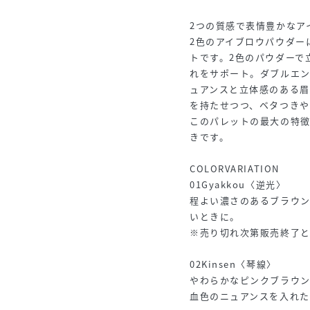
2つの質感で表情豊かなア
2色のアイブロウパウダー
トです。2色のパウダーで
れをサポート。ダブルエン
ュアンスと立体感のある
を持たせつつ、ベタつき
このパレットの最大の特
きです。
COLORVARIATION
01Gyakkou〈逆光〉
程よい濃さのあるブラウ
いときに。
※売り切れ次第販売終了
02Kinsen〈琴線〉
やわらかなピンクブラウ
血色のニュアンスを入れ