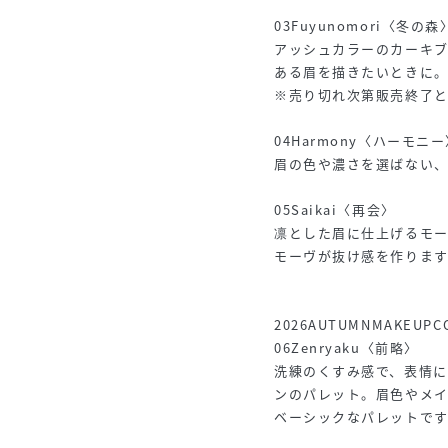
03Fuyunomori〈冬の森
アッシュカラーのカーキ
ある眉を描きたいときに
※売り切れ次第販売終了
04Harmony〈ハーモニ
眉の色や濃さを選ばない
05Saikai〈再会〉
凛とした眉に仕上げるモ
モーヴが抜け感を作ります
2026AUTUMNMAKEUPC
06Zenryaku〈前略〉
洗練のくすみ感で、表情
ンのパレット。眉色やメ
ベーシックなパレットです