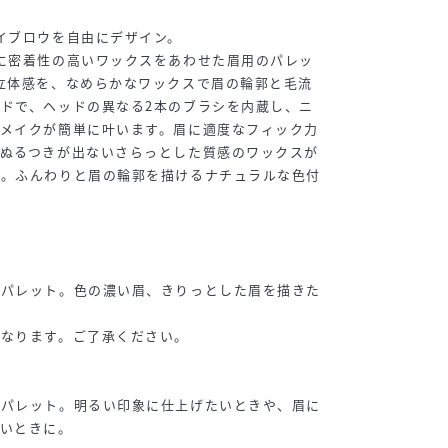
イブロウを自由にデザイン。
に密着性の高いワックスをあわせた眉用のパレッ
立体感を、なめらかなワックスで眉の輪郭と毛流
ドで、ヘッドの異なる2本のブラシを内蔵し、ニ
眉メイクが簡単に叶います。眉に適度なフィック力
やぬるつきが出ないさらっとした質感のワックスが
徴。ふんわりと眉の輪郭を描けるナチュラルな色付
ンパレット。色の濃い眉、きりっとした眉を描きた
となります。ご了承ください。
ンパレット。明るい印象に仕上げたいときや、眉に
たいときに。