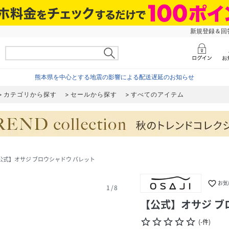
新規登録＆回答
熊本県を中心とする地震の影響による配送遅延のお知らせ
カテゴリから探す
セールから探す
すべてのアイテム
公式】オサジ ブロウシャドウ パレット
favorite_border
お気
1
/
8
【公式】オサジ ブ
star_border
star_border
star_border
star_border
star_border
(
-
件
)