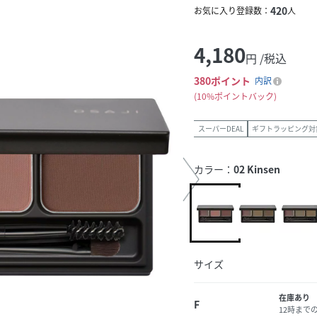
420
お気に入り登録数：
人
4,180
円 /税込
380
ポイント
内訳
10%ポイントバック
スーパーDEAL
ギフトラッピング対
カラー：
02 Kinsen
サイズ
在庫あり
F
12時まで