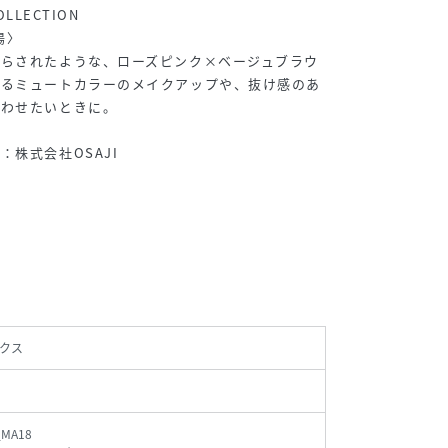
OLLECTION
陽〉
照らされたような、ローズピンク×ベージュブラウ
あるミュートカラーのメイクアップや、抜け感のあ
合わせたいときに。
株式会社OSAJI
クス
_MA18