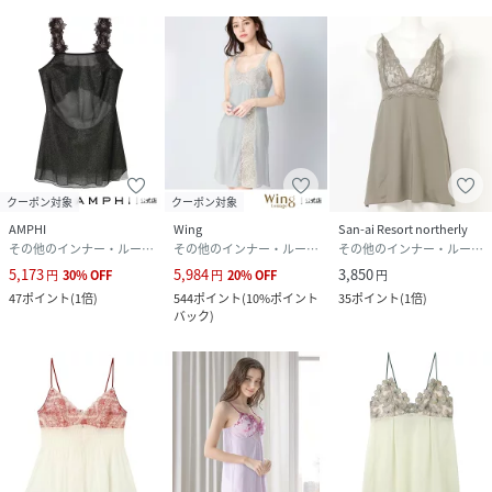
クーポン対象
クーポン対象
AMPHI
Wing
San-ai Resort northerly
その他のインナー・ルームウェア
その他のインナー・ルームウェア
その他のインナー・ルームウェア
5,173
5,984
3,850
円
30
%
OFF
円
20
%
OFF
円
47
ポイント
(
1倍
)
544
ポイント
(
10%ポイント
35
ポイント
(
1倍
)
バック
)