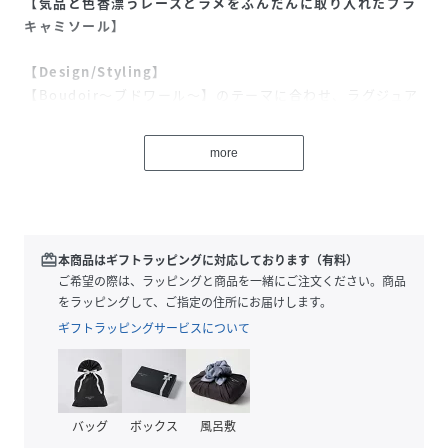
【気品と色香漂うレースとラメをふんだんに取り入れたブラ
キャミソール】
【Design/Styling】
【Boudoir～ブドワール～】のテーマに合わせ、ラグジュア
リーなレースとラメをふんだんに取り入れたブラキャミソー
ル。シックなレースがとても美しく、大胆にカッティングし
more
た胸元やストラップがクロスする後ろ姿にもリュクスな色香
が広がります。ボディラインを最大限に美しく魅せる長さと
して、前丈は股下ぎりぎりに、後ろ丈はヒップが隠れるライ
ンにこだわりました。ゴールド、ブラック、レッドのレディ
ライクな3色展開です。
redeem
本商品はギフトラッピングに対応しております（有料）
ご希望の際は、ラッピングと商品を一緒にご注文ください。商品
※照明の関係により、実際よりも色味が違って見える場合が
をラッピングして、ご指定の住所にお届けします。
あります。
ギフトラッピングサービスについて
またパソコン・スマートフォンなどの環境により、若干製品
と画像のカラーが異なる場合もございます。予めご了承くだ
さい。
商品の色味は、商品単品画像をご参照下さい。
バッグ
ボックス
風呂敷
※商品画像はサンプルのため、色味やサイズ等の仕様に変更