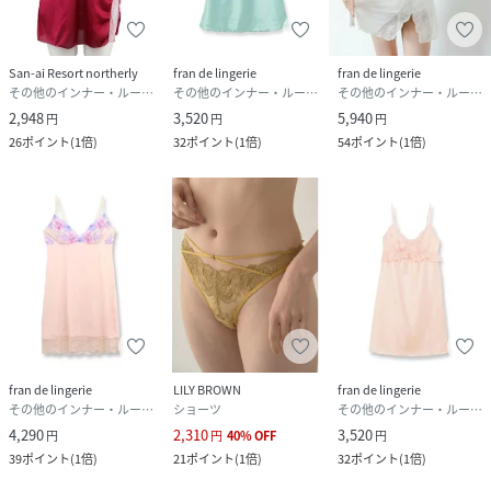
San-ai Resort northerly
fran de lingerie
fran de lingerie
その他のインナー・ルームウェア
その他のインナー・ルームウェア
その他のインナー・ルームウェア
2,948
3,520
5,940
円
円
円
26
ポイント
(
1倍
)
32
ポイント
(
1倍
)
54
ポイント
(
1倍
)
fran de lingerie
LILY BROWN
fran de lingerie
その他のインナー・ルームウェア
ショーツ
その他のインナー・ルームウェア
4,290
2,310
3,520
円
円
40
%
OFF
円
39
ポイント
(
1倍
)
21
ポイント
(
1倍
)
32
ポイント
(
1倍
)