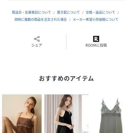
がある場合がございますので、予めご了承ください。
※サイズ表の数値は平均値の為、個々の骨格や体型によって
発送日・在庫表記について
置き配について
交換・返品について
はサイズが合わないと感じる場合もございます。
同時に複数の商品を注文された場合
メーカー希望小売価格について
サイズに不安を感じる方はお近くのlingerie取扱い店舗での
試着をお勧めいたします。
シェア
ROOMに投稿
性別タイプ
レディース
原産国
日本
おすすめのアイテム
素材
表地:ナイロン78%,ポリウレタン22%/裏地:ポリ
エステル100%/レース:ナイロン80%,ポリウレタ
ン20%
サイズ
F[99]
品番
JQ8495_LLFT235550
(
LLFT235550-Lb-3U JQ8495
)