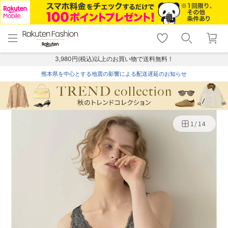
menu
home
search
favorite_border
shopping_cart
lock_outline
メニュー
トップ
検索
お気に入り
カート
ログイン
3,980円(税込)以上のお買い物で送料無料！
熊本県を中心とする地震の影響による配送遅延のお知らせ
1
/
14