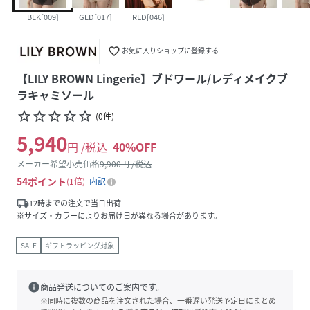
BLK[009]
GLD[017]
RED[046]
favorite_border
お気に入りショップに登録する
【LILY BROWN Lingerie】ブドワール/レディメイクブ
ラキャミソール
star_border
star_border
star_border
star_border
star_border
(
0
件
)
5,940
円 /税込
40
%OFF
メーカー希望小売価格
9,900
円 /税込
54
ポイント
1倍
内訳
local_shipping
12時までの注文で当日出荷
※サイズ・カラーによりお届け日が異なる場合があります。
SALE
ギフトラッピング対象
info
商品発送についてのご案内です。
※同時に複数の商品を注文された場合、一番遅い発送予定日にまとめ