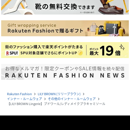
Rakuten Fashion
LILY BROWN (リリーブラウン)
navigate_next
navigate_next
インナー・ルームウェア
その他のインナー・ルームウェア
navigate_next
navigate_next
【LILY BROWN Lingerie】ブドワール/レディメイクブラキャミソール