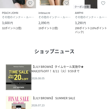
クーポン対象
PEACH JOHN
intesucre
AMPHI
その他のインナー・ルームウェア
その他のインナー・ルームウェア
その他のインナー・ルームウェア
3,600
2,090
3,290
円
円
円
32
ポイント
(
1倍
)
19
ポイント
(
1倍
)
299
ポイント
(
10%ポイント
バック
)
ショップニュース
【LILY BROWN】タイムセール実施中★
MAX20％OFF！ 8/11（火）9:59まで
2026.08.05
【LILY BROWN】 SUMMER SALE
2026.07.23