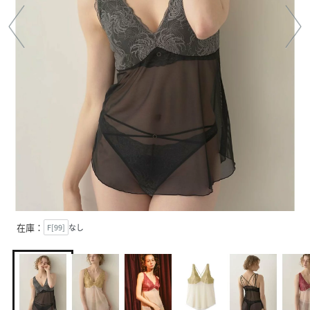
在庫：
F[99]
なし