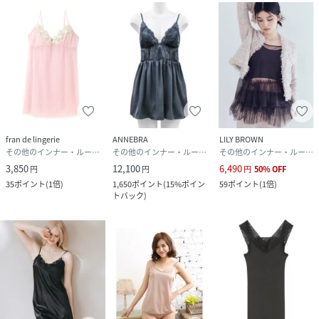
fran de lingerie
ANNEBRA
LILY BROWN
その他のインナー・ルームウェア
その他のインナー・ルームウェア
その他のインナー・ルームウェア
3,850
12,100
6,490
円
円
円
50
%
OFF
35
ポイント
(
1倍
)
1,650
ポイント
(
15%ポイン
59
ポイント
(
1倍
)
トバック
)