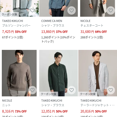
クーポン対象
TAKEO KIKUCHI
COMME CA MEN
NICOLE
ブルゾン・ジャンパー
シャツ・ブラウス
チェスターコート
7,425
13,860
31,680
円
55
%
OFF
円
37
%
OFF
円
64
%
OFF
67
ポイント
(
1倍
)
1,260
ポイント
(
10%ポイン
288
ポイント
(
1倍
)
トバック
)
クーポン対象
クーポン対象
NICOLE
TAKEO KIKUCHI
TAKEO KIKUCHI
ニット
シャツ・ブラウス
テーラードジャケット・ブレザー
8,316
12,051
20,816
円
73
%
OFF
円
50
%
OFF
円
50
%
OFF
75
ポイント
(
1倍
)
109
ポイント
(
1倍
)
189
ポイント
(
1倍
)