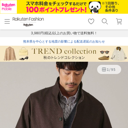
menu
home
search
favorite_border
shopping_cart
lock_outline
メニュー
トップ
検索
お気に入り
カート
ログイン
3,980円(税込)以上のお買い物で送料無料！
熊本県を中心とする地震の影響による配送遅延のお知らせ
1
/
95