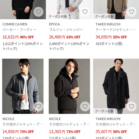
クーポン対象
クーポン対象
COMME CA MEN
EPOCA
TAKEO KIKUCHI
パーカー・フーディー
ブルゾン・ジャンパー
テーラードジャケット・ブレザー
16,632
26,400
34,650
円
46
%
OFF
円
63
%
OFF
円
55
%
OFF
1,512
ポイント
(
10%ポイン
2,400
ポイント
(
10%ポイン
315
ポイント
(
1倍
)
トバック
)
トバック
)
クーポン対象
NICOLE
NICOLE
TAKEO KIKUCHI
その他のジャケット・アウター
その他のジャケット・アウター
その他のジャケット・アウター
14,850
13,365
35,607
円
73
%
OFF
円
73
%
OFF
円
50
%
OFF
135
ポイント
(
1倍
)
121
ポイント
(
1倍
)
323
ポイント
(
1倍
)