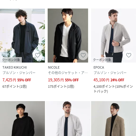
クーポン対象
クーポン対象
TAKEO KIKUCHI
NICOLE
EPOCA
ブルゾン・ジャンパー
その他のジャケット・アウター
ブルゾン・ジャンパー
7,425
19,305
45,100
円
55
%
OFF
円
55
%
OFF
円
24
%
OFF
67
ポイント
(
1倍
)
175
ポイント
(
1倍
)
4,100
ポイント
(
10%ポイン
トバック
)