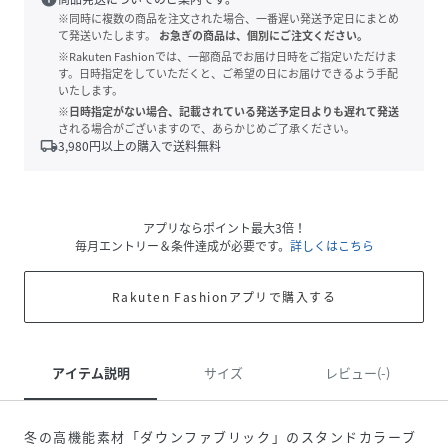
※同時に複数の商品を注文された場合、一番遅い発送予定日にまとめ
て発送いたします。
お急ぎの商品は、個別にご注文ください。
※Rakuten Fashionでは、一部商品でお届け日時をご指定いただけま
す。日時指定をしていただくと、ご希望の日にお届けできるよう手配
いたします。
※日時指定がない場合、記載されている発送予定日よりも遅れて発送
される場合がございますので、あらかじめご了承ください。
local_shipping
3,980
円以上の購入で送料無料
アプリならポイント最大3倍！
毎月エントリー＆条件達成が必要です。
詳しくはこちら
Rakuten Fashionアプリで購入する
アイテム説明
サイズ
レビュー(-)
冬の高機能素材「ダウンファブリック」のスタンドカラーブ