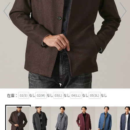
在庫：
01(S)
なし
02(M)
なし
03(L)
なし
04(LL)
なし
05(3L)
なし