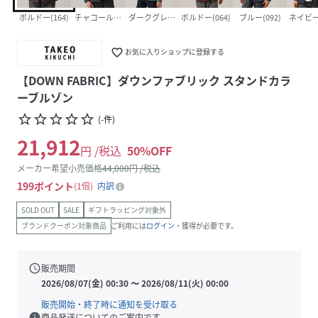
ボルドー(164)
チャコールグレー(114)
ダークグレー(013)
ボルドー(064)
ブルー(092)
ネイビー(
favorite_border
お気に入りショップに登録する
【DOWN FABRIC】ダウンファブリック スタンドカラ
ーブルゾン
star_border
star_border
star_border
star_border
star_border
(
-
件
)
21,912
円 /税込
50
%OFF
メーカー希望小売価格
44,000
円 /税込
199
ポイント
1倍
内訳
SOLD OUT
SALE
ギフトラッピング対象外
ブランドクーポン対象商品
ご利用には
ログイン
・獲得が必要です。
schedule
販売期間
2026/08/07(金) 00:30
〜
2026/08/11(火) 00:00
販売開始・終了時に通知を受け取る
info
商品発送についてのご案内です。