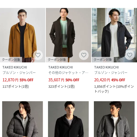
素材
表地：表側 ポリエステル88％ ポリウレタン12％
裏側 ポリエステル70％ キュプラ20％ ポリウレ
タン10％ 中間層 ダウン90％ フェザー10％ 裏
地：ポリエステル100％
サイズ
01(S)、02(M)、03(L)、04(LL)、05(3L)
クリーニング
洗濯機洗い可
クーポン対象
クーポン対象
クーポン対象
品番
JP0210_99990993151320
(
99990993151320-114-01 JP0210
)
TAKEO KIKUCHI
TAKEO KIKUCHI
TAKEO KIKUCHI
ブルゾン・ジャンパー
その他のジャケット・アウター
ブルゾン・ジャンパー
12,870
35,607
20,420
円
55
%
OFF
円
50
%
OFF
円
45
%
OFF
117
ポイント
(
1倍
)
323
ポイント
(
1倍
)
1,856
ポイント
(
10%ポイン
トバック
)