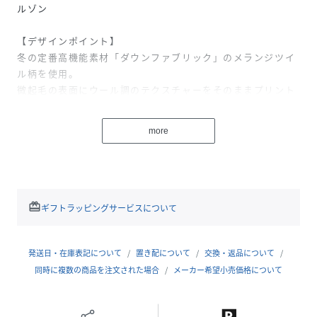
ルゾン
【デザインポイント】
冬の定番高機能素材「ダウンファブリック」のメランジツイ
ル柄を使用。
微起毛の表面にウール調のテクスチャーをそのままプリント
を施すことで軽く、ウォーム感を持たせています。
more
イタリアンカラーをベースにした衿デザインはスタンドカラ
ーとしてはもちろん、折り返しての着用も可能。
ブルゾン以上、ジャケット未満のようなイメージの仕上がり
は幅広いスタイリングで合わせることができ、一枚持ってお
くと便利なマルチアイテム。
redeem
ギフトラッピングサービスについて
※ポケット数：横×2内側×2
【素材・特性】
発送日・在庫表記について
置き配について
交換・返品について
『DownFabric』3Dプリンターの技術を応用した特殊な加工
同時に複数の商品を注文された場合
メーカー希望小売価格について
で表地と裏地の間に、ダウンをラミネートすることで空気層
が形成され内部の環境を快適に保つ新素材。