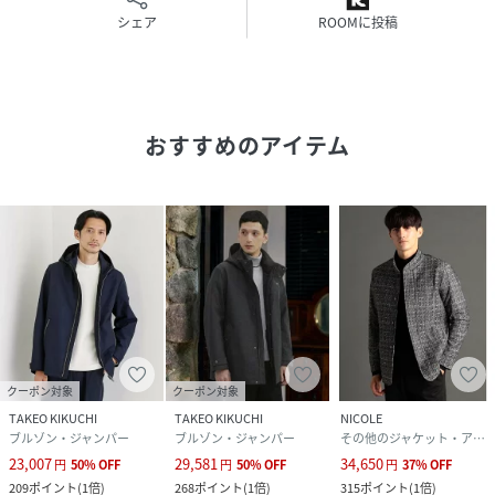
冬の寒い外気に対しては保温効果、着用のまま暖房の効いた
シェア
ROOMに投稿
室内に移動しても内部を快適な温度に。
長い期間着用できる便利なシリーズ。
※裏地：半裏仕立て
・保温性：羽毛による内部の保温
おすすめのアイテム
・透湿性：内部のムレを軽減
・ストレッチ性：運動性の確保と着心地の向上
・抗ピリング：毛玉になりにくい（毛羽立ちは若干立つ）
・洗濯可能：洗濯機での洗濯可能
※照明の関係により、実際よりも色味が違って見える場合が
あります。また、パソコン・スマートフォンなどの環境によ
り、若干製品と画像のカラーが異なる場合もございます。
クーポン対象
クーポン対象
TAKEO KIKUCHI
TAKEO KIKUCHI
NICOLE
性別タイプ
メンズ
ブルゾン・ジャンパー
ブルゾン・ジャンパー
その他のジャケット・アウター
23,007
29,581
34,650
円
50
%
OFF
円
50
%
OFF
円
37
%
OFF
原産国
中国製
209
ポイント
(
1倍
)
268
ポイント
(
1倍
)
315
ポイント
(
1倍
)