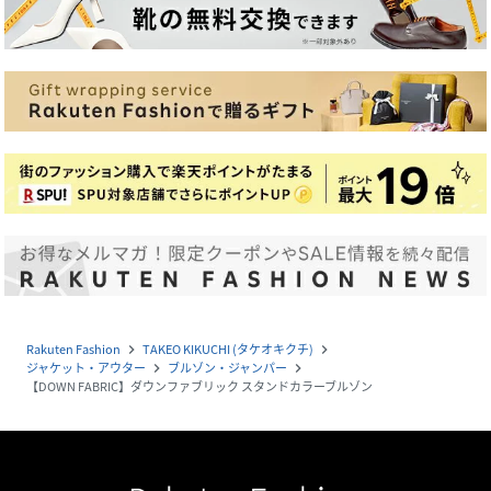
Rakuten Fashion
TAKEO KIKUCHI (タケオキクチ)
navigate_next
navigate_next
ジャケット・アウター
ブルゾン・ジャンパー
navigate_next
navigate_next
【DOWN FABRIC】ダウンファブリック スタンドカラーブルゾン