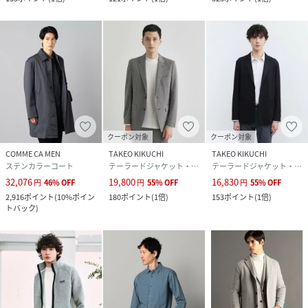
クーポン対象
クーポン対象
COMME CA MEN
TAKEO KIKUCHI
TAKEO KIKUCHI
ステンカラーコート
テーラードジャケット・ブレザー
テーラードジャケット・ブレザー
32,076
19,800
16,830
円
46
%
OFF
円
55
%
OFF
円
55
%
OFF
2,916
ポイント
(
10%ポイン
180
ポイント
(
1倍
)
153
ポイント
(
1倍
)
トバック
)