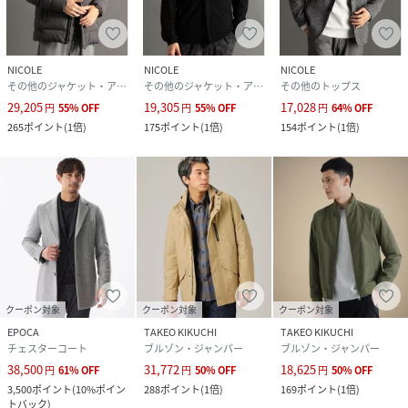
NICOLE
NICOLE
NICOLE
その他のジャケット・アウター
その他のジャケット・アウター
その他のトップス
29,205
19,305
17,028
円
55
%
OFF
円
55
%
OFF
円
64
%
OFF
265
ポイント
(
1倍
)
175
ポイント
(
1倍
)
154
ポイント
(
1倍
)
クーポン対象
クーポン対象
クーポン対象
EPOCA
TAKEO KIKUCHI
TAKEO KIKUCHI
チェスターコート
ブルゾン・ジャンパー
ブルゾン・ジャンパー
38,500
31,772
18,625
円
61
%
OFF
円
50
%
OFF
円
50
%
OFF
3,500
ポイント
(
10%ポイン
288
ポイント
(
1倍
)
169
ポイント
(
1倍
)
トバック
)