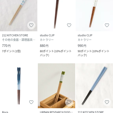
212 KITCHEN STORE
studio CLIP
studio CLIP
その他の食器・調理器具・キッチン用品
カトラリー
カトラリー
770
880
990
円
円
円
7
ポイント
(
1倍
)
80
ポイント
(
10%ポイント
90
ポイント
(
10%ポイント
バック
)
バック
)
Rora
URBAN RESEARCH DOORS
212 KITCHEN STORE