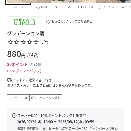
ブルー81
レッド30
ベージュ55
イエロー60
グリーン70
ネイビ
favorite_border
お気に入りショップに登録する
グラデーション箸
star_border
star_border
star_border
star_border
star_border
(
0
件
)
880
円 /税込
80
ポイント
内訳
10%ポイントバック
local_shipping
12時までの注文で当日出荷
※サイズ・カラーによりお届け日が異なる場合があります。
スーパーDEAL
ギフトラッピング対象
schedule
スーパーDEAL
10
%ポイントバック対象期間
2026/07/29(水) 10:00
〜
2026/08/12(水) 09:59
※本対象期間終了後、同一商品にてスーパーDEALキャンペーンが継続