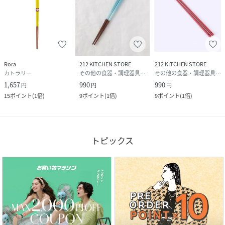
Rora
212 KITCHEN STORE
212 KITCHEN STORE
カトラリー
その他の食器・調理器具・キッチン用品
その他の食器・調理器具・キッチン用品
1,657
990
990
円
円
円
15
ポイント
(
1倍
)
9
ポイント
(
1倍
)
9
ポイント
(
1倍
)
トピックス