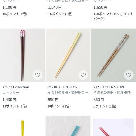
カトラリー
その他の食器・調理器具・キッチン用品
カトラリー
1,100
1,540
1,650
円
円
円
10
ポイント
(
1倍
)
14
ポイント
(
1倍
)
150
ポイント
(
10%ポイント
バック
)
Amina Collection
212 KITCHEN STORE
212 KITCHEN STORE
カトラリー
その他の食器・調理器具・キッチン用品
その他の食器・調理器具・キッチン用品
1,430
990
660
円
円
円
13
ポイント
(
1倍
)
9
ポイント
(
1倍
)
6
ポイント
(
1倍
)