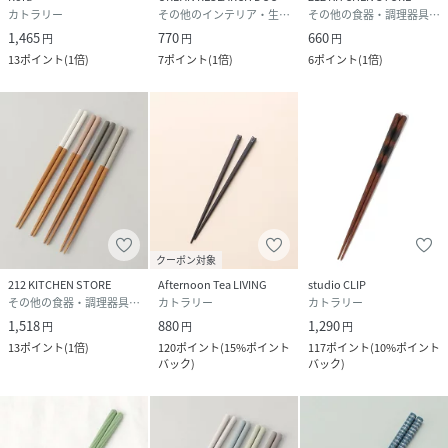
カトラリー
その他のインテリア・生活雑貨
その他の食器・調理器具・キッチン用品
1,465
770
660
円
円
円
13
ポイント
(
1倍
)
7
ポイント
(
1倍
)
6
ポイント
(
1倍
)
クーポン対象
212 KITCHEN STORE
Afternoon Tea LIVING
studio CLIP
その他の食器・調理器具・キッチン用品
カトラリー
カトラリー
1,518
880
1,290
円
円
円
13
ポイント
(
1倍
)
120
ポイント
(
15%ポイント
117
ポイント
(
10%ポイント
バック
)
バック
)