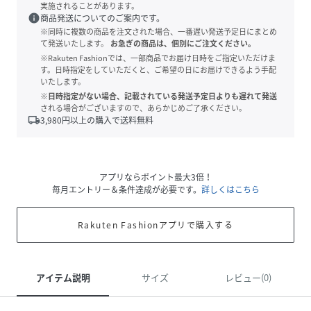
実施されることがあります。
info
商品発送についてのご案内です。
※同時に複数の商品を注文された場合、一番遅い発送予定日にまとめ
て発送いたします。
お急ぎの商品は、個別にご注文ください。
※Rakuten Fashionでは、一部商品でお届け日時をご指定いただけま
す。日時指定をしていただくと、ご希望の日にお届けできるよう手配
いたします。
※日時指定がない場合、記載されている発送予定日よりも遅れて発送
される場合がございますので、あらかじめご了承ください。
local_shipping
3,980
円以上の購入で送料無料
アプリならポイント最大3倍！
毎月エントリー＆条件達成が必要です。
詳しくはこちら
Rakuten Fashionアプリで購入する
アイテム説明
サイズ
レビュー(0)