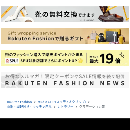
Rakuten Fashion
studio CLIP (スタディオクリップ)
navigate_next
navigate_next
食器・調理器具・キッチン用品
カトラリー
グラデーション箸
navigate_next
navigate_next