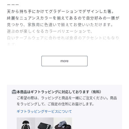
ーーー
天から持ち手にかけてグラデーションでデザインした箸。
綺麗なニュアンスカラーを揃えてあるので自分好みの一膳が
見つかり、家族用に色違いで揃えてお使いいただけます。
選ぶのが楽しくなるカラーバリエーションで、
白いテーブルウェアに合わせれば食卓のアクセントにもなり
ます。
ーーー
more
■日本製
性別タイプ
ユニセックス
redeem
本商品はギフトラッピングに対応しております（有料）
原産国
JAPAN
ご希望の際は、ラッピングと商品を一緒にご注文ください。商品
をラッピングして、ご指定の住所にお届けします。
素材
天然木
ギフトラッピングサービスについて
サイズ
F