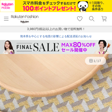
menu
home
search
favorite_border
shopping_cart
lock_outline
メニュー
トップ
検索
お気に入り
カート
ログイン
3,980円(税込)以上のお買い物で送料無料！
熊本県を中心とする地震の影響による配送遅延のお知らせ
1
/
17