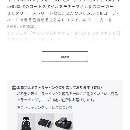
1980年代のコートスタイルをモチーフにしたスニーカー
ミリタリー、ストリートなど、どんなジャンルにもコーディ
ネートできる色褪せることないスタイルのスニーカーを
AVIREXで提案。
シンプルなデザインでありながら、足元にしっかりとした存
在感がでるようなボリューム。ローカットにしたことによ
り、スタイリッシュさを表現。
アッパーには本革とシンセティックレザーを採用。AVIREXな
more
らではの本革（牛革）を使用し、本革ならではの高級感と重
厚感を演出。また部分的にシンセティックレザーを、使用す
ることにより耐久性アップを実現。（※OLV/BEGはナイロン
になります）
アウトソールはラバーソールを採用。ラバーソールは、滑り
redeem
本商品はギフトラッピングに対応しております（有料）
づらく耐摩耗性に優れている。
ご希望の際は、ラッピングと商品を一緒にご注文ください。商品
【AVIREX/アヴィレックス】
をラッピングして、ご指定の住所にお届けします。
1975年にアメリカ空軍のコントラクターとして創業し、フラ
ギフトラッピングサービスについて
イトジャケットを供給した事でその認知度を飛躍的に高めた
AVIREXは、1985年、デザインへの不屈の精神でスポーツカ
ジュアルにも進出した。