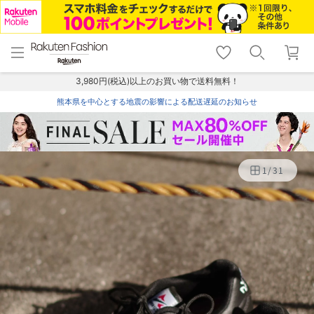
menu
home
search
favorite_border
shopping_cart
lock_outline
メニュー
トップ
検索
お気に入り
カート
ログイン
3,980円(税込)以上のお買い物で送料無料！
熊本県を中心とする地震の影響による配送遅延のお知らせ
1
/
31