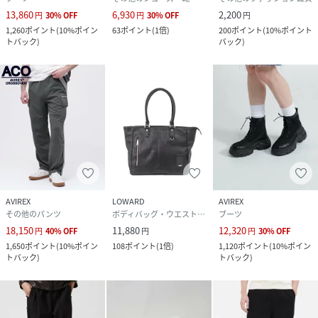
13,860
6,930
2,200
円
30
%
OFF
円
30
%
OFF
円
1,260
ポイント
(
10%ポイン
63
ポイント
(
1倍
)
200
ポイント
(
10%ポイント
トバック
)
バック
)
AVIREX
LOWARD
AVIREX
その他のパンツ
ボディバッグ・ウエストポーチ
ブーツ
18,150
11,880
12,320
円
40
%
OFF
円
円
30
%
OFF
1,650
ポイント
(
10%ポイン
108
ポイント
(
1倍
)
1,120
ポイント
(
10%ポイン
トバック
)
トバック
)