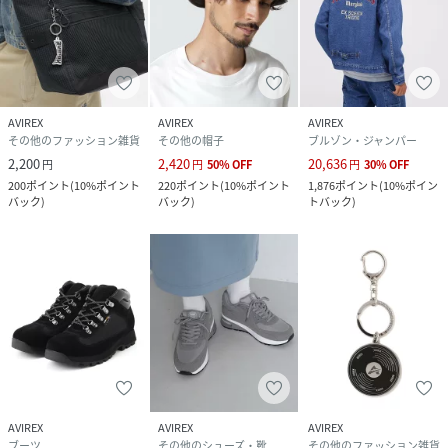
AVIREX
AVIREX
AVIREX
その他のファッション雑貨
その他の帽子
ブルゾン・ジャンパー
2,200
2,420
20,636
円
円
50
%
OFF
円
30
%
OFF
200
ポイント
(
10%ポイント
220
ポイント
(
10%ポイント
1,876
ポイント
(
10%ポイン
バック
)
バック
)
トバック
)
AVIREX
AVIREX
AVIREX
ブーツ
その他のシューズ・靴
その他のファッション雑貨