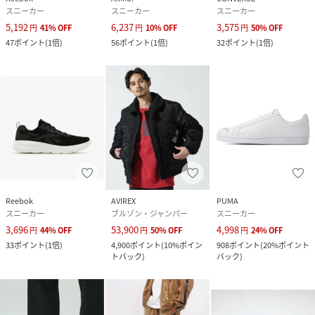
スニーカー
スニーカー
スニーカー
5,192
6,237
3,575
円
41
%
OFF
円
10
%
OFF
円
50
%
OFF
47
ポイント
(
1倍
)
56
ポイント
(
1倍
)
32
ポイント
(
1倍
)
Reebok
AVIREX
PUMA
スニーカー
ブルゾン・ジャンパー
スニーカー
3,696
53,900
4,998
円
44
%
OFF
円
50
%
OFF
円
24
%
OFF
33
ポイント
(
1倍
)
4,900
ポイント
(
10%ポイン
908
ポイント
(
20%ポイント
トバック
)
バック
)