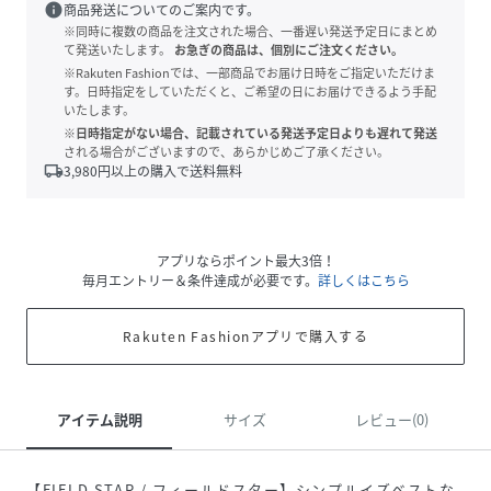
info
商品発送についてのご案内です。
※同時に複数の商品を注文された場合、一番遅い発送予定日にまとめ
て発送いたします。
お急ぎの商品は、個別にご注文ください。
※Rakuten Fashionでは、一部商品でお届け日時をご指定いただけま
す。日時指定をしていただくと、ご希望の日にお届けできるよう手配
いたします。
※日時指定がない場合、記載されている発送予定日よりも遅れて発送
される場合がございますので、あらかじめご了承ください。
local_shipping
3,980
円以上の購入で送料無料
アプリならポイント最大3倍！
毎月エントリー＆条件達成が必要です。
詳しくはこちら
Rakuten Fashionアプリで購入する
アイテム説明
サイズ
レビュー(0)
【FIELD STAR / フィールドスター】シンプルイズベストな