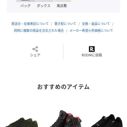
バッグ
ボックス
風呂敷
AVIREX VARSITYは、"古き良きアメリカ"をテーマにしたス
ポーツラインで、アヴィレックスならではのカラーリングと
独創的なグラフィックデザインがHIPHOPシーンを中心とし
発送日・在庫表記について
置き配について
交換・返品について
た人気アーティストやスポーツ選手に好んで着用され、米国
同時に複数の商品を注文された場合
メーカー希望小売価格について
の若者のステータスブランドへと拡大した。
クラシカルでありながらもどんなシーンでも色褪せない
AVIREX VARSITYのウェアは、性別や国籍を問わず、アメリ
シェア
ROOMに投稿
カンヒーローの精神を信じるすべての人たちに今も支持され
続けている。
性別タイプ
メンズ
おすすめのアイテム
原産国
-
素材
-
サイズ
２５、２６、２７、２８、２９