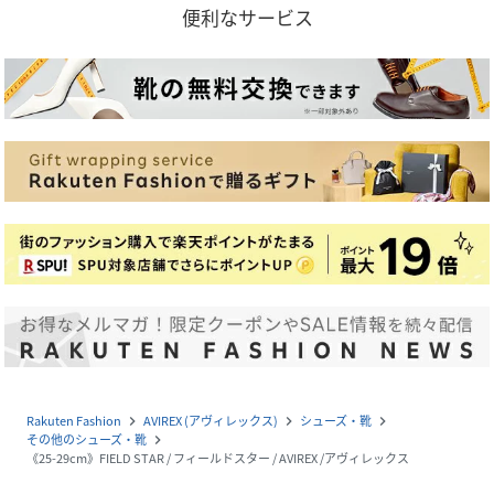
便利なサービス
Rakuten Fashion
AVIREX (アヴィレックス)
シューズ・靴
navigate_next
navigate_next
navigate_next
その他のシューズ・靴
navigate_next
《25-29cm》FIELD STAR / フィールドスター / AVIREX /アヴィレックス