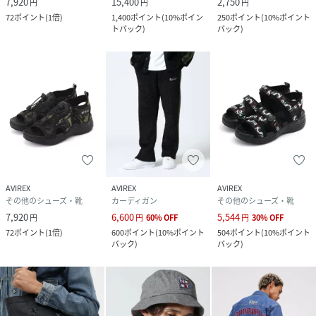
7,920
15,400
2,750
円
円
円
72
ポイント
(
1倍
)
1,400
ポイント
(
10%ポイン
250
ポイント
(
10%ポイント
トバック
)
バック
)
AVIREX
AVIREX
AVIREX
その他のシューズ・靴
カーディガン
その他のシューズ・靴
7,920
6,600
5,544
円
円
60
%
OFF
円
30
%
OFF
72
ポイント
(
1倍
)
600
ポイント
(
10%ポイント
504
ポイント
(
10%ポイント
バック
)
バック
)