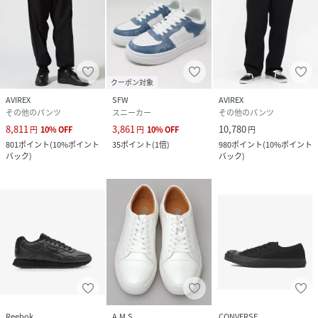
クーポン対象
AVIREX
SFW
AVIREX
その他のパンツ
スニーカー
その他のパンツ
8,811
3,861
10,780
円
10
%
OFF
円
10
%
OFF
円
801
ポイント
(
10%ポイント
35
ポイント
(
1倍
)
980
ポイント
(
10%ポイント
バック
)
バック
)
Reebok
A.M.S.
CONVERSE