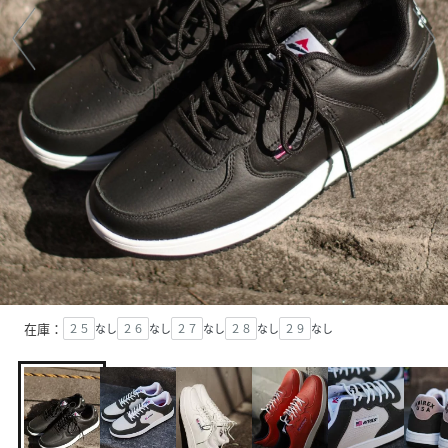
在庫：
２５
なし
２６
なし
２７
なし
２８
なし
２９
なし