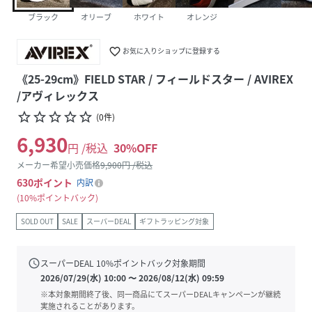
ブラック
オリーブ
ホワイト
オレンジ
favorite_border
お気に入りショップに登録する
《25-29cm》FIELD STAR / フィールドスター / AVIREX
/アヴィレックス
star_border
star_border
star_border
star_border
star_border
(
0
件
)
6,930
円 /税込
30
%OFF
メーカー希望小売価格
9,900
円 /税込
630
ポイント
内訳
10%ポイントバック
SOLD OUT
SALE
スーパーDEAL
ギフトラッピング対象
schedule
スーパーDEAL
10
%ポイントバック対象期間
2026/07/29(水) 10:00
〜
2026/08/12(水) 09:59
※本対象期間終了後、同一商品にてスーパーDEALキャンペーンが継続
実施されることがあります。