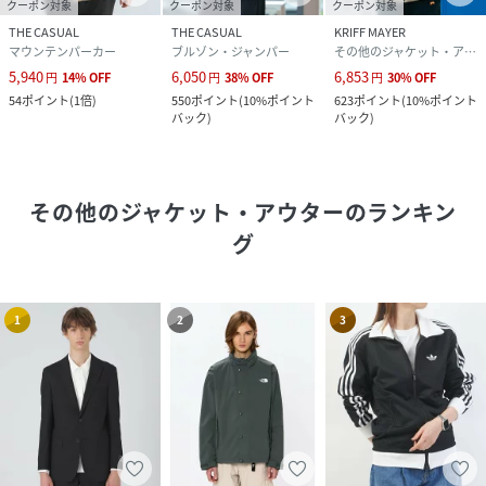
クーポン対象
クーポン対象
クーポン対象
THE CASUAL
THE CASUAL
KRIFF MAYER
マウンテンパーカー
ブルゾン・ジャンパー
その他のジャケット・アウター
5,940
6,050
6,853
円
14
%
OFF
円
38
%
OFF
円
30
%
OFF
54
ポイント
(
1倍
)
550
ポイント
(
10%ポイント
623
ポイント
(
10%ポイント
バック
)
バック
)
その他のジャケット・アウター
のランキン
グ
1
2
3