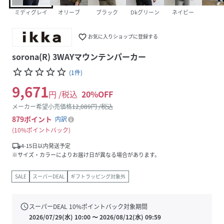
ミディグレイ
オリーブ
ブラック
Dkグリーン
ネイビー
favorite_border
お気に入りショップに登録する
sorona(R) 3WAYマウンテンパーカー
star_border
star_border
star_border
star_border
star_border
(
1
件
)
9,671
円 /税込
20
%OFF
メーカー希望小売価格
12,089
円 /税込
879
ポイント
内訳
10%ポイントバック
local_shipping
4-15日以内発送予定
※サイズ・カラーによりお届け日が異なる場合があります。
SALE
スーパーDEAL
ギフトラッピング対象外
schedule
スーパーDEAL
10
%ポイントバック対象期間
2026/07/29(水) 10:00
〜
2026/08/12(水) 09:59