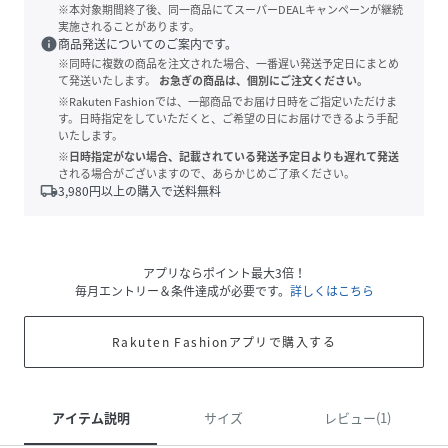
※本対象期間終了後、同一商品にてスーパーDEALキャンペーンが継続
実施されることがあります。
info
商品発送についてのご案内です。
※同時に複数の商品を注文された場合、一番遅い発送予定日にまとめ
て発送いたします。
お急ぎの商品は、個別にご注文ください。
※Rakuten Fashionでは、一部商品でお届け日時をご指定いただけま
す。日時指定をしていただくと、ご希望の日にお届けできるよう手配
いたします。
※日時指定がない場合、記載されている発送予定日よりも遅れて発送
される場合がございますので、あらかじめご了承ください。
local_shipping
3,980
円以上の購入で送料無料
アプリならポイント最大3倍！
毎月エントリー＆条件達成が必要です。
詳しくはこちら
Rakuten Fashionアプリで購入する
アイテム説明
サイズ
レビュー(1)