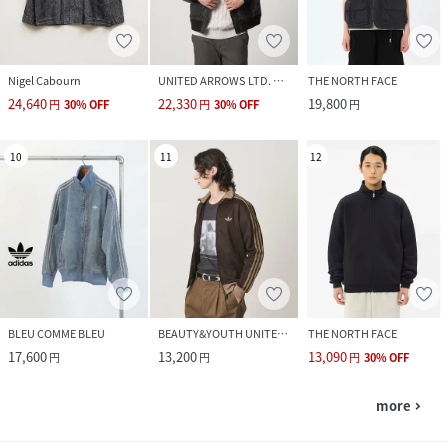
Nigel Cabourn
UNITED ARROWS LTD. OUTLET
THE NORTH FACE
24,640
22,330
19,800
円
30
%
OFF
円
30
%
OFF
円
10
11
12
BLEU COMME BLEU
BEAUTY&YOUTH UNITED ARROWS
THE NORTH FACE
17,600
13,200
13,090
円
円
円
30
%
OFF
more
navigate_next