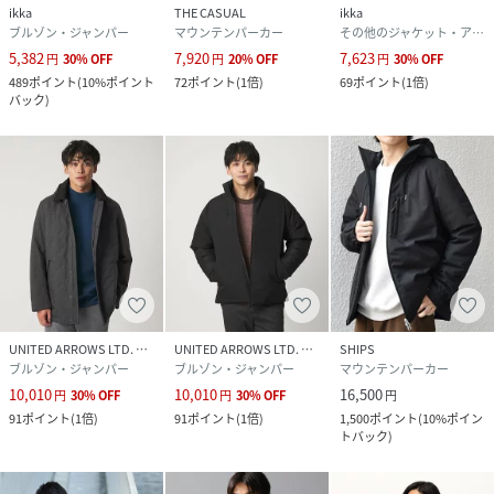
ikka
THE CASUAL
ikka
ブルゾン・ジャンパー
マウンテンパーカー
その他のジャケット・アウター
5,382
7,920
7,623
円
30
%
OFF
円
20
%
OFF
円
30
%
OFF
489
ポイント
(
10%ポイント
72
ポイント
(
1倍
)
69
ポイント
(
1倍
)
バック
)
UNITED ARROWS LTD. OUTLET
UNITED ARROWS LTD. OUTLET
SHIPS
ブルゾン・ジャンパー
ブルゾン・ジャンパー
マウンテンパーカー
10,010
10,010
16,500
円
30
%
OFF
円
30
%
OFF
円
91
ポイント
(
1倍
)
91
ポイント
(
1倍
)
1,500
ポイント
(
10%ポイン
トバック
)