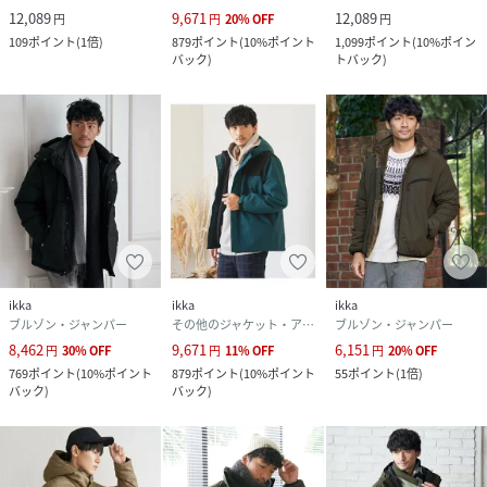
12,089
9,671
12,089
円
円
20
%
OFF
円
クリーニング
ドライクリーニング可（F)
109
ポイント
(
1倍
)
879
ポイント
(
10%ポイント
1,099
ポイント
(
10%ポイン
バック
)
トバック
)
品番
JK4513_11060317
(
11060317-38-92 JK4513
)
ikka
ikka
ikka
ブルゾン・ジャンパー
その他のジャケット・アウター
ブルゾン・ジャンパー
8,462
9,671
6,151
円
30
%
OFF
円
11
%
OFF
円
20
%
OFF
769
ポイント
(
10%ポイント
879
ポイント
(
10%ポイント
55
ポイント
(
1倍
)
バック
)
バック
)