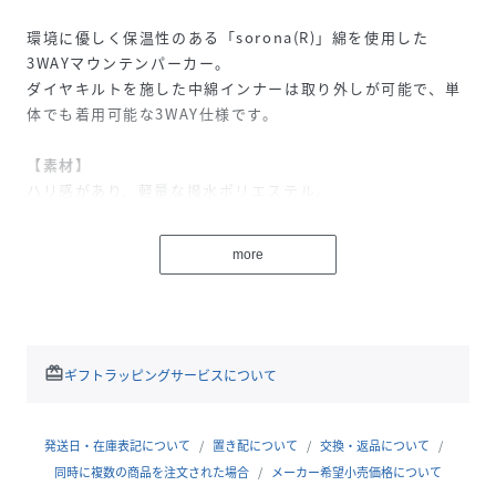
環境に優しく保温性のある「sorona(R)」綿を使用した
3WAYマウンテンパーカー。
ダイヤキルトを施した中綿インナーは取り外しが可能で、単
体でも着用可能な3WAY仕様です。
【素材】
ハリ感があり、軽量な撥水ポリエステル。
【デザイン】
more
腰の大きなファスナーポケットが特徴のマウンテンパーカ
ー。
インナー脱着可能な3WAY仕様で、気温によって調整可能で
す。
redeem
ギフトラッピングサービスについて
【ikkaポイント】
・ikkaシーズン定番の3WAYマウンテンパーカーをアップデ
ート！
発送日・在庫表記について
置き配について
交換・返品について
・腰ポケットは2重ポケット仕様で収納力アップ
同時に複数の商品を注文された場合
メーカー希望小売価格について
・トレンドに合わせ、襟高のデザインへ変更