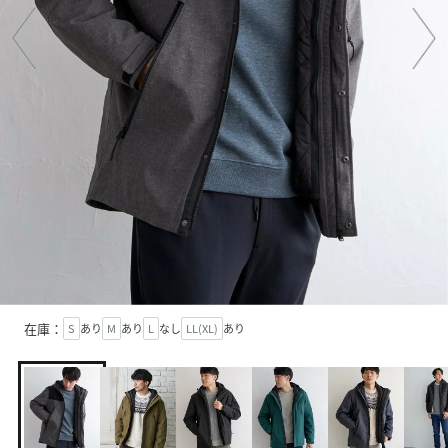
在庫：
S
あり
M
あり
L
なし
LL(XL)
あり