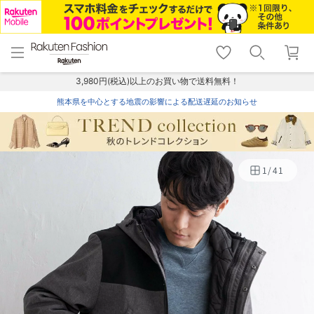
menu
home
search
favorite_border
shopping_cart
lock_outline
メニュー
トップ
検索
お気に入り
カート
ログイン
3,980円(税込)以上のお買い物で送料無料！
熊本県を中心とする地震の影響による配送遅延のお知らせ
1
/
41