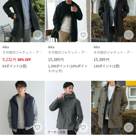
ikka
ikka
ikka
その他のジャケット・アウター
その他のジャケット・アウター
その他のジャケット・アウター
9,232
15,389
15,389
円
30
%
OFF
円
円
83
ポイント
(
1倍
)
1,399
ポイント
(
10%ポイン
139
ポイント
(
1倍
)
トバック
)
クーポン対象