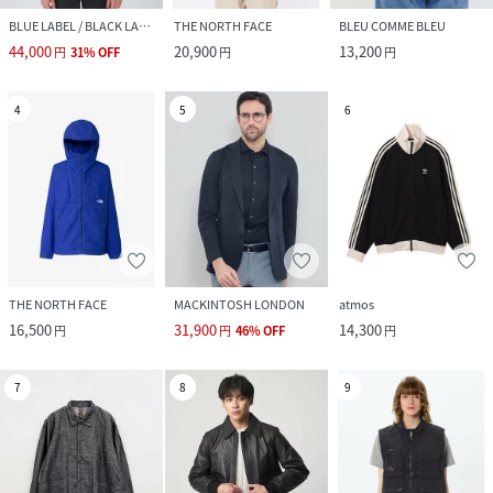
BLUE LABEL / BLACK LABEL CRESTBRIDGE
THE NORTH FACE
BLEU COMME BLEU
44,000
20,900
13,200
円
31
%
OFF
円
円
4
5
6
THE NORTH FACE
MACKINTOSH LONDON
atmos
16,500
31,900
14,300
円
円
46
%
OFF
円
7
8
9