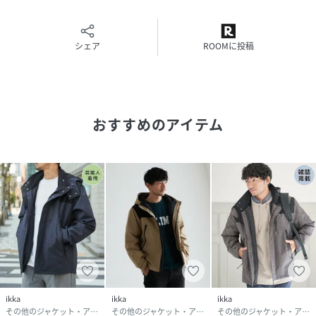
・綿分量を約1.3倍増量し、防寒性もアップ
シェア
ROOMに投稿
【おすすめコーディネート】
秋や春など季節の変わり目にはインナーを取り外し、ライト
アウターとして使用可能。
インナーを取り付ければ冬本番も乗り切れる防寒アウターに
早変わり！
おすすめのアイテム
インナーの中綿アウターは、フード付きでダイヤキルトが施
されているため、単品でもサマになる完成度です。
性別タイプ
メンズ
原産国
ミャンマー
素材
本体 表地:ポリエステル100% 裏地:ポリエステ
ル100% インナー 表地:ナイロン100% 裏地:ポ
リエステル100% 中綿:ポリエステル100%
ikka
ikka
ikka
サイズ
S、M、L、LL(XL)
その他のジャケット・アウター
その他のジャケット・アウター
その他のジャケット・アウター