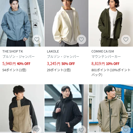
THE SHOP TK
LAKOLE
COMME CA ISM
ブルゾン・ジャンパー
ブルゾン・ジャンパー
マウンテンパーカー
5,940
3,245
8,819
円
40
%
OFF
円
50
%
OFF
円
10
%
OFF
54
ポイント
(
1倍
)
29
ポイント
(
1倍
)
801
ポイント
(
10%ポイント
バック
)