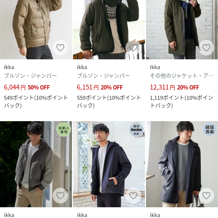
ikka
ikka
ikka
ブルゾン・ジャンパー
ブルゾン・ジャンパー
その他のジャケット・アウター
6,044
6,151
12,311
円
50
%
OFF
円
20
%
OFF
円
20
%
OFF
549
ポイント
(
10%ポイント
559
ポイント
(
10%ポイント
1,119
ポイント
(
10%ポイン
バック
)
バック
)
トバック
)
ikka
ikka
ikka