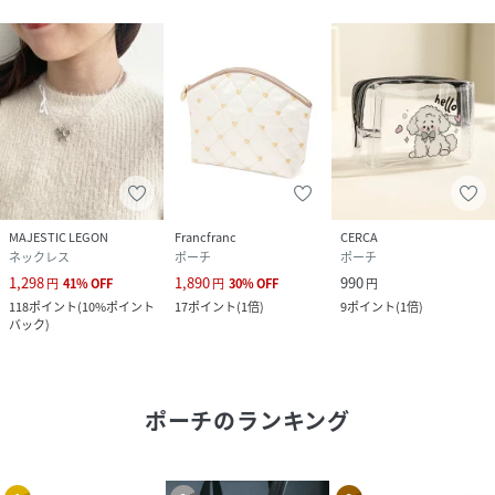
MAJESTIC LEGON
Francfranc
CERCA
ネックレス
ポーチ
ポーチ
1,298
1,890
990
円
41
%
OFF
円
30
%
OFF
円
118
ポイント
(
10%ポイント
17
ポイント
(
1倍
)
9
ポイント
(
1倍
)
バック
)
ポーチ
のランキング