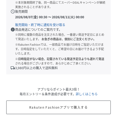
※本対象期間終了後、同一商品にてスーパーDEALキャンペーンが継続
実施されることがあります。
schedule
販売期間
2026/08/07(金) 00:30
〜
2026/08/11(火) 00:00
販売開始・終了時に通知を受け取る
info
商品発送についてのご案内です。
※同時に複数の商品を注文された場合、一番遅い発送予定日にまとめ
て発送いたします。
お急ぎの商品は、個別にご注文ください。
※Rakuten Fashionでは、一部商品でお届け日時をご指定いただけま
す。日時指定をしていただくと、ご希望の日にお届けできるよう手配
いたします。
※日時指定がない場合、記載されている発送予定日よりも遅れて発送
される場合がございますので、あらかじめご了承ください。
local_shipping
3,980
円以上の購入で送料無料
アプリならポイント最大3倍！
毎月エントリー＆条件達成が必要です。
詳しくはこちら
Rakuten Fashionアプリで購入する