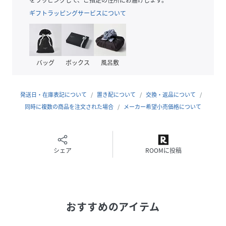
ギフトラッピングサービスについて
■商品のお気に入り登録再入荷通知やのこりわずか、お得な
プライスダウンの情報も受け取ることができます。
ぜひご登録ください◎
＊摩擦や水濡れによる色落ち・色移りにご注意下さい。
バッグ
ボックス
風呂敷
＊デリケートな素材を使用しておりますのでお取扱いにご注
意下さい。
発送日・在庫表記について
置き配について
交換・返品について
同時に複数の商品を注文された場合
メーカー希望小売価格について
性別タイプ
レディース
原産国
中国製
シェア
ROOMに投稿
素材
ポリエステル100％ ポリ塩化ビニル
サイズ
なし
品番
JJ6270_103710
おすすめのアイテム
(
103710-6511-03-00 JJ6270
)