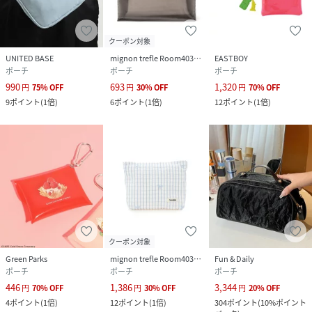
クーポン対象
UNITED BASE
mignon trefle Room403 selected
EASTBOY
ポーチ
ポーチ
ポーチ
990
693
1,320
円
75
%
OFF
円
30
%
OFF
円
70
%
OFF
9
ポイント
(
1倍
)
6
ポイント
(
1倍
)
12
ポイント
(
1倍
)
クーポン対象
Green Parks
mignon trefle Room403 selected
Fun & Daily
ポーチ
ポーチ
ポーチ
446
1,386
3,344
円
70
%
OFF
円
30
%
OFF
円
20
%
OFF
4
ポイント
(
1倍
)
12
ポイント
(
1倍
)
304
ポイント
(
10%ポイント