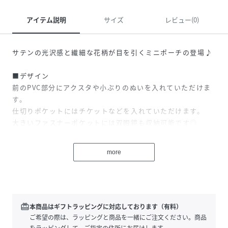
アイテム説明
サイズ
レビュー(0)
サテンの光沢感と繊細な花柄が目を引くミニポーチの登場♪
■デザイン
前のPVC部分にアクスタや小ぶりのぬいを入れていただけま
す。
仕切りポケットにはチケットなどを入れていただけます。
大きいファスナーポケットには双眼鏡も収納可能です◎
双眼鏡とチケットをフローラルクリアポーチに入れて
1037106510サテンフローラルガジェットポーチに
more
収納していただくと現場で使うアイテムがまとめられます。
推し活以外のときは、メイクポーチとしても使用していただ
けます。
■サイズ感
redeem
本商品はギフトラッピングに対応しております（有料）
大きめのアクスタも入れられて、通常サイズの双眼鏡も入る
ご希望の際は、ラッピングと商品を一緒にご注文ください。商品
大きさです。
をラッピングして、ご指定の住所にお届けします。