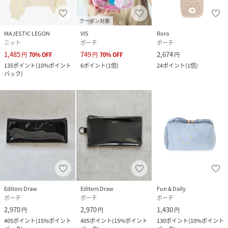
クーポン対象
MAJESTIC LEGON
VIS
Rora
ニット
ポーチ
ポーチ
1,485
749
2,674
円
70
%
OFF
円
70
%
OFF
円
135
ポイント
(
10%ポイント
6
ポイント
(
1倍
)
24
ポイント
(
1倍
)
バック
)
Editors Draw
Editors Draw
Fun & Daily
ポーチ
ポーチ
ポーチ
2,970
2,970
1,430
円
円
円
405
ポイント
(
15%ポイント
405
ポイント
(
15%ポイント
130
ポイント
(
10%ポイント