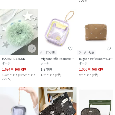
バック
)
クーポン対象
クーポン対象
MAJESTIC LEGON
mignon trefle Room403 selected
mignon trefle Room403 selected
ポーチ
ポーチ
ポーチ
1,694
1,870
1,056
円
30
%
OFF
円
円
40
%
OFF
154
ポイント
(
10%ポイント
17
ポイント
(
1倍
)
9
ポイント
(
1倍
)
バック
)