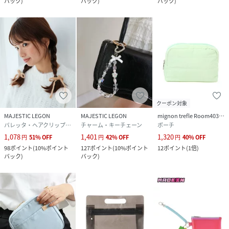
バック
)
バック
)
バック
)
クーポン対象
MAJESTIC LEGON
MAJESTIC LEGON
mignon trefle Room403 selected
バレッタ・ヘアクリップ・ヘアピン
チャーム・キーチェーン
ポーチ
1,078
1,401
1,320
円
51
%
OFF
円
42
%
OFF
円
40
%
OFF
98
ポイント
(
10%ポイント
127
ポイント
(
10%ポイント
12
ポイント
(
1倍
)
バック
)
バック
)