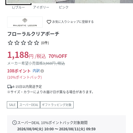
L/ブルー
アイボリー
ピンク
favorite_border
お気に入りショップに登録する
フローラルクリアポーチ
star_border
star_border
star_border
star_border
star_border
(
0
件
)
1,188
円 /税込
70
%OFF
メーカー希望小売価格
3,960
円 /税込
108
ポイント
内訳
10%ポイントバック
local_shipping
4-15日以内発送予定
※サイズ・カラーによりお届け日が異なる場合があります。
SALE
スーパーDEAL
ギフトラッピング対象
schedule
スーパーDEAL
10
%ポイントバック対象期間
2026/08/04(火) 10:00
〜
2026/08/11(火) 09:59