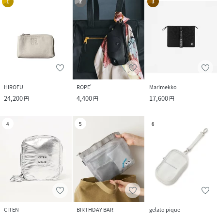
1
2
3
HIROFU
ROPE'
Marimekko
24,200
4,400
17,600
円
円
円
4
5
6
CITEN
BIRTHDAY BAR
gelato pique