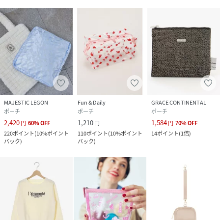
MAJESTIC LEGON
Fun & Daily
GRACE CONTINENTAL
ポーチ
ポーチ
ポーチ
2,420
1,210
1,584
円
60
%
OFF
円
円
70
%
OFF
220
ポイント
(
10%ポイント
110
ポイント
(
10%ポイント
14
ポイント
(
1倍
)
バック
)
バック
)