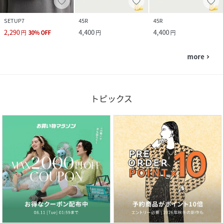
SETUP7
45R
45R
2,290
4,400
4,400
円
30
%
OFF
円
円
more
navigate_next
トピックス