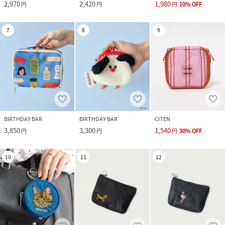
2,970
2,420
1,980
円
円
円
10
%
OFF
7
8
9
BIRTHDAY BAR
BIRTHDAY BAR
CITEN
3,850
3,300
1,540
円
円
円
30
%
OFF
10
11
12