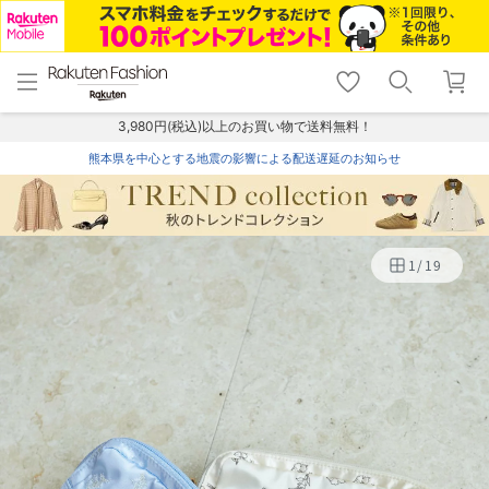
menu
home
search
favorite_border
shopping_cart
lock_outline
メニュー
トップ
検索
お気に入り
カート
ログイン
3,980円(税込)以上のお買い物で送料無料！
熊本県を中心とする地震の影響による配送遅延のお知らせ
1
/
19