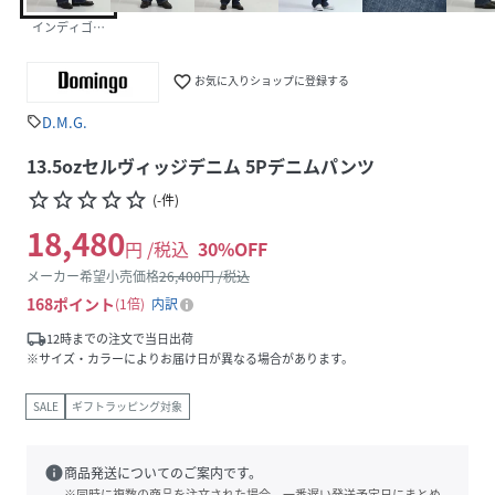
インディゴブルー
favorite_border
お気に入りショップに登録する
D.M.G.
sell
13.5ozセルヴィッジデニム 5Pデニムパンツ
star_border
star_border
star_border
star_border
star_border
(
-
件
)
18,480
円 /税込
30
%OFF
メーカー希望小売価格
26,400
円 /税込
168
ポイント
1倍
内訳
local_shipping
12時までの注文で当日出荷
※サイズ・カラーによりお届け日が異なる場合があります。
SALE
ギフトラッピング対象
info
商品発送についてのご案内です。
※同時に複数の商品を注文された場合、一番遅い発送予定日にまとめ