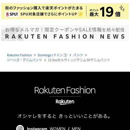
Rakuten Fashion
Domingo (ドミンゴ)
パンツ
navigate_next
navigate_next
navigate_next
ジーンズ・デニムパンツ
13.5ozセルヴィッジデニム 5Pデニムパンツ
navigate_next
Instagram
WOMEN
/
MEN