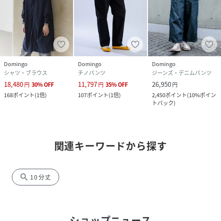
Domingo
Domingo
Domingo
シャツ・ブラウス
チノパンツ
ジーンズ・デニムパンツ
18,480
11,797
26,950
円
30
%
OFF
円
35
%
OFF
円
168
ポイント
(
1倍
)
107
ポイント
(
1倍
)
2,450
ポイント
(
10%ポイン
トバック
)
関連キーワードから探す
search
10分丈
ショップニュース