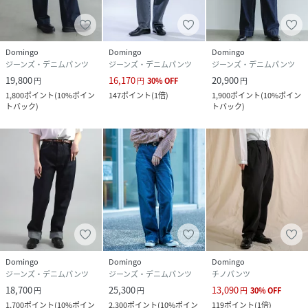
性別タイプ
レディース
原産国
日本
Domingo
Domingo
Domingo
素材
コットン100%
ジーンズ・デニムパンツ
ジーンズ・デニムパンツ
ジーンズ・デニムパンツ
19,800
16,170
20,900
円
円
30
%
OFF
円
サイズ
SS、S、M、L
1,800
ポイント
(
10%ポイン
147
ポイント
(
1倍
)
1,900
ポイント
(
10%ポイン
トバック
)
トバック
)
品番
JJ5521_14
(
14-0246B-285-285-SS JJ5521
)
Domingo
Domingo
Domingo
ジーンズ・デニムパンツ
ジーンズ・デニムパンツ
チノパンツ
18,700
25,300
13,090
円
円
円
30
%
OFF
1,700
ポイント
(
10%ポイン
2,300
ポイント
(
10%ポイン
119
ポイント
(
1倍
)