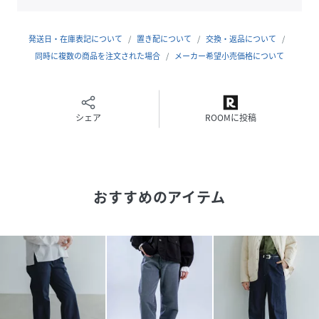
洗濯：洗濯可
……………………
コットン100%
発送日・在庫表記について
置き配について
交換・返品について
同時に複数の商品を注文された場合
メーカー希望小売価格について
◇着用レビュー
H162/着用サイズM
流行りすたりを気にせずに穿ける一本！程よい太さなのでク
ラシックなスタイルにもピッタリです。ロールアップしても
シェア
ROOMに投稿
そのままでも大丈夫な丈感なので気分によってスタイリング
を楽しめるかと思います。
おすすめのアイテム
■【Domingo/ドミンゴ】が展開する楽天公式オンラインシ
ョップです
■ブランド:DMG/ディーエムジー
■ブランド品番:14-0246B/14-246B
着用サイズ：M身長162cm