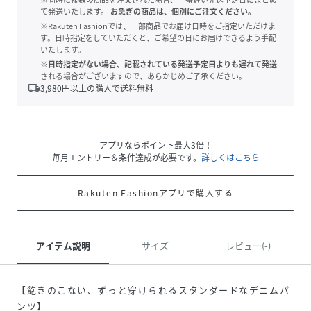
て発送いたします。
お急ぎの商品は、個別にご注文ください。
※Rakuten Fashionでは、一部商品でお届け日時をご指定いただけま
す。日時指定をしていただくと、ご希望の日にお届けできるよう手配
いたします。
※日時指定がない場合、記載されている発送予定日よりも遅れて発送
される場合がございますので、あらかじめご了承ください。
local_shipping
3,980
円以上の購入で送料無料
アプリならポイント最大3倍！
毎月エントリー＆条件達成が必要です。
詳しくはこちら
Rakuten Fashionアプリで購入する
アイテム説明
サイズ
レビュー(-)
【飽きのこない、ずっと穿けられるスタンダードなデニムパ
ンツ】