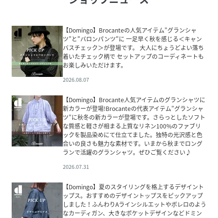
【Domingo】Brocanteの人気アイテム”グランシャ
ツ”と"バロンパンツ"に 一足早く秋を感じる＜キャン
バスチェック＞が登場です。 大人にちょうどよい落ち
着いたチェック柄で セットアップのコーディネートも
お楽しみいただけます。
2026.08.07
【Domingo】Brocante人気アイテムのグランシャツに
新カラーが登場!Brocanteの代表アイテム”グランシャ
ツ”に秋冬の新カラーが登場です。さらっとしたソフト
な質感と軽さが相まる上質なリネン100%のファブリ
ックを製品染めにて仕立てました。独特の光沢感と色
合いの良さも魅力な素材です。いまから秋までロング
ランで活躍のグランシャツ。ぜひご覧ください♪
2026.07.31
【Domingo】夏のスタイリングを格上するデザイント
ップス。おすすめのデザイントップスをピックアップ
しました！ふんわりAラインシルエットやボレロのよう
なカーディガン、大きなポケットデザインなどドミン