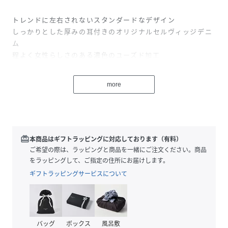
トレンドに左右されないスタンダードなデザイン
しっかりとした厚みの耳付きのオリジナルセルヴィッジデニ
ム
程よく女性らしさのある濃色のユーズド加工
13.5ozのしっかりとした肉感のある耳付きのオリジナルセル
more
ヴィッジデニムを使用した5Pのストレートパンツ。
ボーイッシュさを全面に、大きめに配置した後ろポケットな
ど、ディテール・シルエットにこだわった永く愛用して頂け
るスタンダードな1本です。
USEDはヒゲ・コスリなど各所に加工を施しつつもナチュラ
redeem
本商品はギフトラッピングに対応しております（有料）
ルにスタイリングしやすいよう、濃色で仕上げています。
ご希望の際は、ラッピングと商品を一緒にご注文ください。商品
をラッピングして、ご指定の住所にお届けします。
……………………
ギフトラッピングサービスについて
透け感：なし
厚さ：やや厚い
伸縮性：なし
裏地：なし
バッグ
ボックス
風呂敷