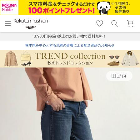
menu
home
search
favorite_border
shopping_cart
lock_outline
メニュー
トップ
検索
お気に入り
カート
ログイン
3,980円(税込)以上のお買い物で送料無料！
熊本県を中心とする地震の影響による配送遅延のお知らせ
1
/
14