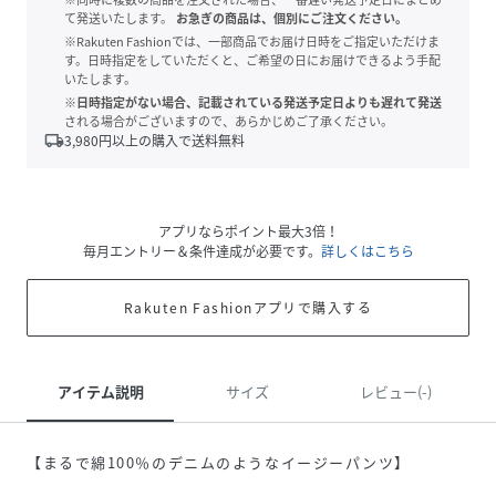
て発送いたします。
お急ぎの商品は、個別にご注文ください。
※Rakuten Fashionでは、一部商品でお届け日時をご指定いただけま
す。日時指定をしていただくと、ご希望の日にお届けできるよう手配
いたします。
※日時指定がない場合、記載されている発送予定日よりも遅れて発送
される場合がございますので、あらかじめご了承ください。
local_shipping
3,980
円以上の購入で送料無料
アプリならポイント最大3倍！
毎月エントリー＆条件達成が必要です。
詳しくはこちら
Rakuten Fashionアプリで購入する
アイテム説明
サイズ
レビュー(-)
【まるで綿100％のデニムのようなイージーパンツ】