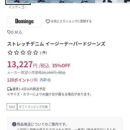
インディゴブルー
favorite_border
お気に入りショップに登録する
D.M.G.
sell
ストレッチデニム イージーテーパードジーンズ
star_border
star_border
star_border
star_border
star_border
(
-
件
)
13,227
円 /税込
35
%OFF
メーカー希望小売価格
20,350
円 /税込
120
ポイント
1倍
内訳
local_shipping
通常1-4日以内発送予定
※サイズ・カラーによりお届け日が異なる場合があります。
SALE
ギフトラッピング対象
info
商品発送についてのご案内です。
※同時に複数の商品を注文された場合、一番遅い発送予定日にまとめ