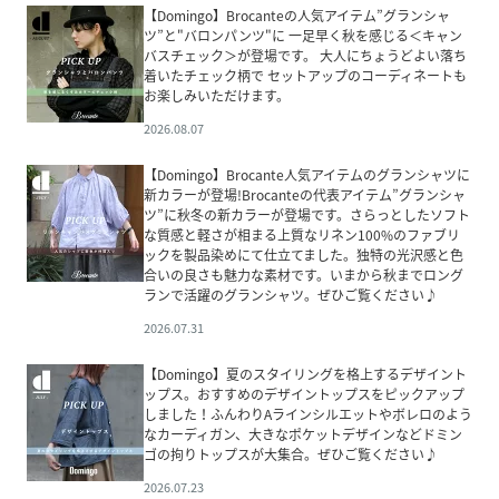
【Domingo】Brocanteの人気アイテム”グランシャ
ツ”と"バロンパンツ"に 一足早く秋を感じる＜キャン
バスチェック＞が登場です。 大人にちょうどよい落ち
着いたチェック柄で セットアップのコーディネートも
お楽しみいただけます。
2026.08.07
【Domingo】Brocante人気アイテムのグランシャツに
新カラーが登場!Brocanteの代表アイテム”グランシャ
ツ”に秋冬の新カラーが登場です。さらっとしたソフト
な質感と軽さが相まる上質なリネン100%のファブリ
ックを製品染めにて仕立てました。独特の光沢感と色
合いの良さも魅力な素材です。いまから秋までロング
ランで活躍のグランシャツ。ぜひご覧ください♪
2026.07.31
【Domingo】夏のスタイリングを格上するデザイント
ップス。おすすめのデザイントップスをピックアップ
しました！ふんわりAラインシルエットやボレロのよう
なカーディガン、大きなポケットデザインなどドミン
ゴの拘りトップスが大集合。ぜひご覧ください♪
2026.07.23