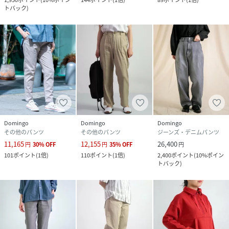
トバック
)
Domingo
Domingo
Domingo
その他のパンツ
その他のパンツ
ジーンズ・デニムパンツ
11,165
12,155
26,400
円
30
%
OFF
円
35
%
OFF
円
101
ポイント
(
1倍
)
110
ポイント
(
1倍
)
2,400
ポイント
(
10%ポイン
トバック
)