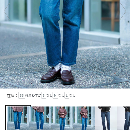
在庫：
SS
残りわずか
S
なし
M
なし
L
なし