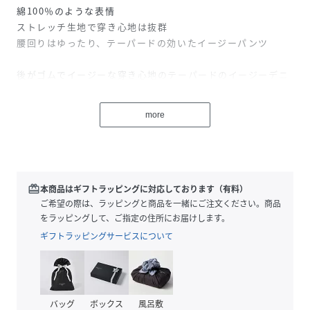
綿100％のような表情
ストレッチ生地で穿き心地は抜群
腰回りはゆったり、テーパードの効いたイージーパンツ
後がゴムでイージーな穿き心地のテーパードのイージーデニ
ムパンツ。
腰回りにはゆとりもあり、ゆったりと穿けるカジュアルなシ
more
ルエットです。
加工もメンズライクなしっかりとコスリやあたりを入れた
USED加工。綿100％見えする弱ストレッチの生地なので見
た目に反して穿きやすいのがポイントです。
価格帯を抑えた海外生産商品となっています。
redeem
本商品はギフトラッピングに対応しております（有料）
ご希望の際は、ラッピングと商品を一緒にご注文ください。商品
……………………
をラッピングして、ご指定の住所にお届けします。
透け感：なし
ギフトラッピングサービスについて
厚さ：普通
伸縮性：あり
裏地：なし
洗濯：洗濯可
バッグ
ボックス
風呂敷