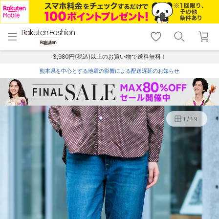
menu
home
search
favorite_border
shopping_cart
lock_outline
メニュー
トップ
検索
お気に入り
カート
ログイン
3,980円(税込)以上のお買い物で送料無料！
熊本県を中心とする地震の影響による配送遅延のお知らせ
1
/
19