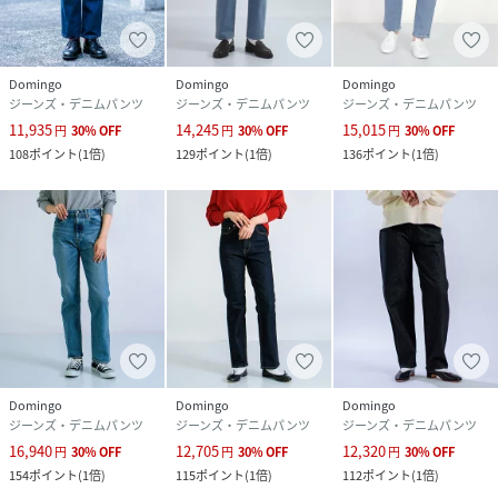
影)
性別タイプ
レディース
Domingo
Domingo
Domingo
ジーンズ・デニムパンツ
ジーンズ・デニムパンツ
ジーンズ・デニムパンツ
11,935
14,245
15,015
原産国
中国
円
30
%
OFF
円
30
%
OFF
円
30
%
OFF
108
ポイント
(
1倍
)
129
ポイント
(
1倍
)
136
ポイント
(
1倍
)
素材
コットン99%,ポリウレタン1%
サイズ
SS、S、M、L
品番
JJ5520_14
(
14-0258C-277-SS JJ5520
)
Domingo
Domingo
Domingo
ジーンズ・デニムパンツ
ジーンズ・デニムパンツ
ジーンズ・デニムパンツ
16,940
12,705
12,320
円
30
%
OFF
円
30
%
OFF
円
30
%
OFF
154
ポイント
(
1倍
)
115
ポイント
(
1倍
)
112
ポイント
(
1倍
)