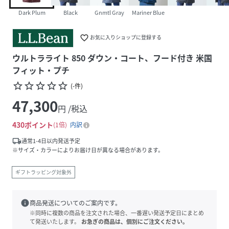
Dark Plum
Black
Gnmtl Gray
Mariner Blue
favorite_border
お気に入りショップに登録する
ウルトラライト 850 ダウン・コート、フード付き 米国
フィット・プチ
star_border
star_border
star_border
star_border
star_border
(
-
件
)
47,300
円 /税込
430
ポイント
1倍
内訳
local_shipping
通常1-4日以内発送予定
※サイズ・カラーによりお届け日が異なる場合があります。
ギフトラッピング対象外
info
商品発送についてのご案内です。
※同時に複数の商品を注文された場合、一番遅い発送予定日にまとめ
て発送いたします。
お急ぎの商品は、個別にご注文ください。