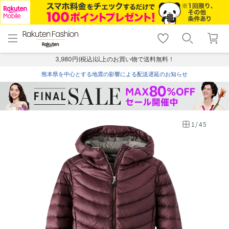
menu
home
search
favorite_border
shopping_cart
lock_outline
メニュー
トップ
検索
お気に入り
カート
ログイン
3,980円(税込)以上のお買い物で送料無料！
熊本県を中心とする地震の影響による配送遅延のお知らせ
1
/
45