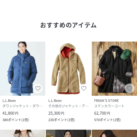
厳しい寒さの日に最適
モデル身長：166cm 着用サイズ：Black,Dark Plum/S
Gnmtl Gray/M Mariner Blue/L
おすすめのアイテム
性別タイプ
レディース
原産国
バングラデシュ
素材
表地:ナイロン100%
裏地:ナイロン100%
中わた:ダウン90%
フェザー10%
サイズ
S、M、L
L.L.Bean
L.L.Bean
FREAK’S STORE
ダウンジャケット・ダウンベスト
その他のジャケット・アウター
ステンカラーコート
クリーニング
洗濯機洗い可
41,800
25,300
62,700
円
円
円
品番
JJ2993_502523
380
ポイント
(
1倍
)
230
ポイント
(
1倍
)
570
ポイント
(
1倍
)
(
502523-001-003 JJ2993
)