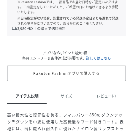
※Rakuten Fashionでは、一部商品でお届け日時をご指定いただけま
す。日時指定をしていただくと、ご希望の日にお届けできるよう手配
いたします。
※日時指定がない場合、記載されている発送予定日よりも遅れて発送
される場合がございますので、あらかじめご了承ください。
local_shipping
3,980
円以上の購入で送料無料
アプリならポイント最大3倍！
毎月エントリー＆条件達成が必要です。
詳しくはこちら
Rakuten Fashionアプリで購入する
アイテム説明
サイズ
レビュー(-)
高い撥水性と復元性を誇る、フィルパワー850のダウンテッ
ク™ダウンを中綿に使用した高機能なフード付きコート。表
地には、密に織られ耐久性に優れたナイロン製リップストッ