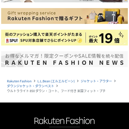
Rakuten Fashion
L.L.Bean (エルエルビーン)
ジャケット・アウター
navigate_next
navigate_next
navigate_next
ダウンジャケット・ダウンベスト
navigate_next
ウルトラライト 850 ダウン・コート、フード付き 米国フィット・プチ