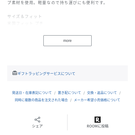
プ素材を使用。軽量なので持ち運びにも便利です。
サイズ＆フィット
米国フィット プチ
適度なゆとりのすっきりとしたフィット
中程度のレイヤーとのコーディネートをおすすめします
more
全体にゆったりめのフィットがお好みの方は、一つ大きめの
サイズをご注文ください
素材＆ケア方法
密に織られた、耐久性に優れたナイロン製リップストップ素
redeem
ギフトラッピングサービスについて
材を表地に使用
高い撥水性と復元性を誇る850フィルパワーのダウンテック®
ダウンを中綿に使用
発送日・在庫表記について
置き配について
交換・返品について
同時に複数の商品を注文された場合
メーカー希望小売価格について
追加情報
調節可能なフード
両脇にジッパー・ポケット付き
シェア
ROOMに投稿
内側に伸縮性のあるメッシュのポケット付き
袖口はゴム入り