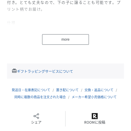
付き。とても丈夫なので、下の子に譲ることも可能です。プ
リント柄でお届け。
仕様
対象年齢：4歳以上向け
容量：約17リットル
more
重さ：約369g
追加情報
本体裏にポリウレタンコーティング済
小さな背中や腕にフィットするようデザインした快適なバッ
redeem
ギフトラッピングサービスについて
ク・パネルとショルダー・ストラップ
正面ポケットとショルダー・ストラップのトリムに反射素材
を使用
発送日・在庫表記について
置き配について
交換・返品について
メイン・コンパートメントはランチ・ボックスやおもちゃ、
同時に複数の商品を注文された場合
メーカー希望小売価格について
着替えなどが入るサイズ
正面ポケット内側はキー・クリップ付きの、小物の収納に便
利なデザイン
シェア
ROOMに投稿
左サイドにウォーター・ボトル用ポケット付き
長年の使用に対応する丈夫なジッパーを使用