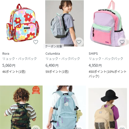
クーポン対象
Rora
Columbia
SHIPS
リュック・バックパック
リュック・バックパック
リュック・バックパック
5,060
6,490
4,950
円
円
円
46
ポイント
(
1倍
)
59
ポイント
(
1倍
)
450
ポイント
(
10%ポイント
バック
)