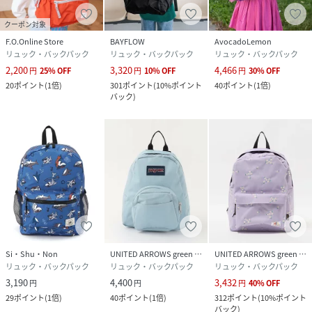
クーポン対象
F.O.Online Store
BAYFLOW
AvocadoLemon
リュック・バックパック
リュック・バックパック
リュック・バックパック
2,200
3,320
4,466
円
25
%
OFF
円
10
%
OFF
円
30
%
OFF
20
ポイント
(
1倍
)
301
ポイント
(
10%ポイント
40
ポイント
(
1倍
)
バック
)
Si・Shu・Non
UNITED ARROWS green label relaxing
UNITED ARROWS green label relaxing
リュック・バックパック
リュック・バックパック
リュック・バックパック
3,190
4,400
3,432
円
円
円
40
%
OFF
29
ポイント
(
1倍
)
40
ポイント
(
1倍
)
312
ポイント
(
10%ポイント
バック
)