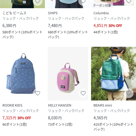
クーポン対象
こども ビームス
SHIPS
Columbia
リュック・バックパック
リュック・バックパック
リュック・バックパック
6,380
7,480
4,851
円
円
円
30
%
OFF
580
ポイント
(
10%ポイント
680
ポイント
(
10%ポイント
44
ポイント
(
1倍
)
バック
)
バック
)
ROOKIE KIDS
HELLY HANSEN
BEAMS mini
リュック・バックパック
リュック・バックパック
リュック・バックパック
7,315
8,030
4,565
円
30
%
OFF
円
円
66
ポイント
(
1倍
)
73
ポイント
(
1倍
)
415
ポイント
(
10%ポイント
バック
)