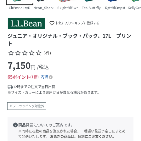
ClrEmrldLzyD
Neon_Shark
SklghtBlFlwr
TealButtrfly
RgttBlCmpst
KellyGr
favorite_border
お気に入りショップに登録する
ジュニア・オリジナル・ブック・パック、17L プリン
ト
star_border
star_border
star_border
star_border
star_border
(
-
件
)
7,150
円 /税込
65
ポイント
1倍
内訳
local_shipping
12時までの注文で当日出荷
※サイズ・カラーによりお届け日が異なる場合があります。
ギフトラッピング対象外
info
商品発送についてのご案内です。
※同時に複数の商品を注文された場合、一番遅い発送予定日にまとめ
て発送いたします。
お急ぎの商品は、個別にご注文ください。