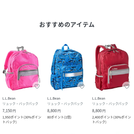
性別タイプ
キッズ
おすすめのアイテム
原産国
ベトナム
素材
ポリエステル100%
サイズ
F
品番
JG4095_502876
(
502876-C30-002 JG4095
)
L.L.Bean
L.L.Bean
L.L.Bean
リュック・バックパック
リュック・バックパック
リュック・バックパック
7,150
8,800
8,800
円
円
円
1,950
ポイント
(
30%ポイン
80
ポイント
(
1倍
)
2,400
ポイント
(
30%ポイン
トバック
)
トバック
)