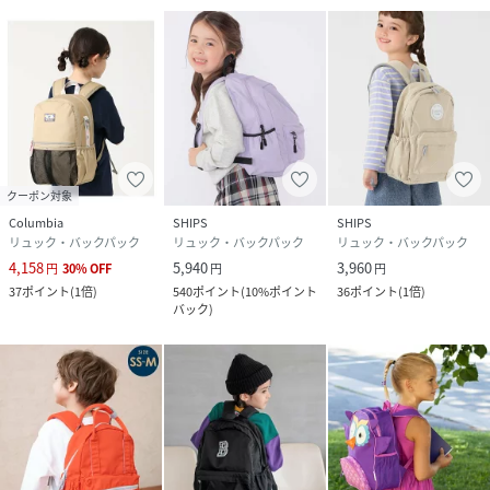
クーポン対象
Columbia
SHIPS
SHIPS
リュック・バックパック
リュック・バックパック
リュック・バックパック
4,158
5,940
3,960
円
30
%
OFF
円
円
37
ポイント
(
1倍
)
540
ポイント
(
10%ポイント
36
ポイント
(
1倍
)
バック
)