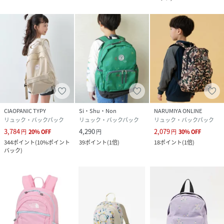
CIAOPANIC TYPY
Si・Shu・Non
NARUMIYA ONLINE
リュック・バックパック
リュック・バックパック
リュック・バックパック
3,784
4,290
2,079
円
20
%
OFF
円
円
30
%
OFF
344
ポイント
(
10%ポイント
39
ポイント
(
1倍
)
18
ポイント
(
1倍
)
バック
)