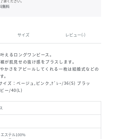
了承ください。
料無料
サイズ
レビュー(-)
を叶えるロングワンピース。
た裾が肌見せの抜け感をプラスします。
華やかさをアピールしてくれる一枚は結婚式などの
す。
イズ：ベージュ,ピンク,ｸﾞﾚｰ/36(S) ブラッ
ビー/40(L)
ス
リエステル100%