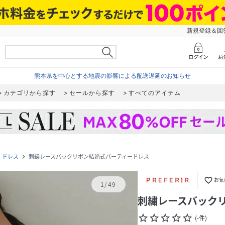
新規登録＆回答
熊本県を中心とする地震の影響による配送遅延のお知らせ
カテゴリから探す
セールから探す
すべてのアイテム
ドレス
刺繍レースバックリボン結婚式パーティードレス
xt
navigate_next
favorite_border
お気
1
/
49
刺繍レースバック
star_border
star_border
star_border
star_border
star_border
(
-
件
)