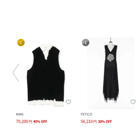
1
2
MM6
FETICO
79,200
56,210
円
40
%
OFF
円
30
%
OFF