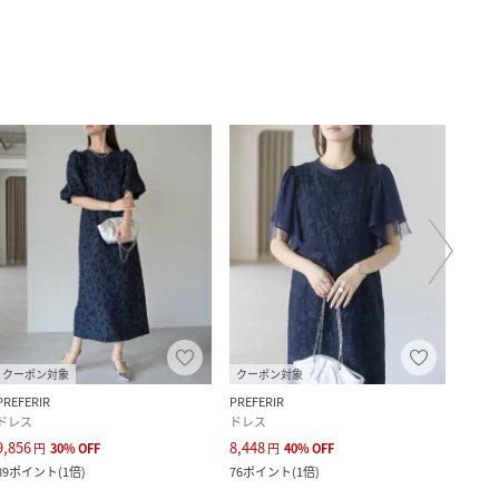
クーポン対象
クーポン対象
PREFERIR
PREFERIR
hare
ドレス
ドレス
ドレ
9,856
8,448
10,4
円
30
%
OFF
円
40
%
OFF
89
ポイント
(
1倍
)
76
ポイント
(
1倍
)
95
ポ