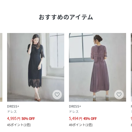
おすすめのアイテム
DRESS+
DRESS+
ドレス
ドレス
4,995
5,494
円
50
%
OFF
円
45
%
OFF
45
ポイント
(
1倍
)
49
ポイント
(
1倍
)