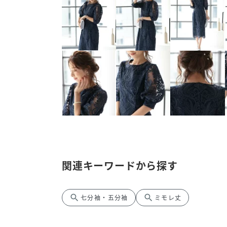
関連キーワードから探す
search
search
七分袖・五分袖
ミモレ丈