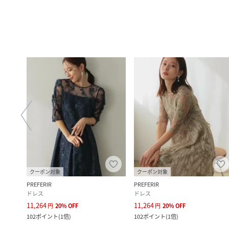
クーポン対象
クーポン対象
PREFERIR
PREFERIR
ドレス
ドレス
11,264
11,264
円
20
%
OFF
円
20
%
OFF
102
ポイント
(
1倍
)
102
ポイント
(
1倍
)