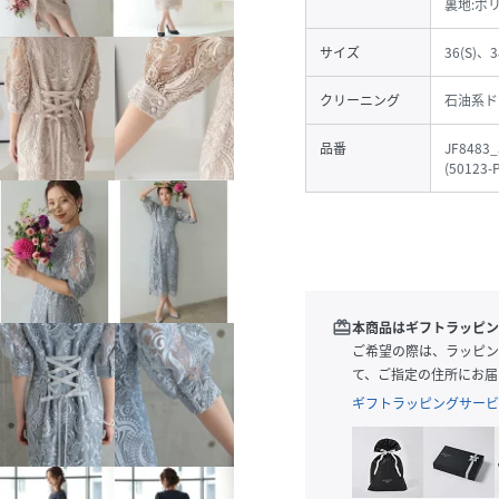
裏地:ポ
サイズ
36(S)、3
クリーニング
石油系ド
品番
JF8483_
(
50123-
redeem
本商品はギフトラッピン
ご希望の際は、ラッピン
て、ご指定の住所にお届
ギフトラッピングサービ