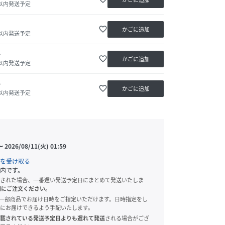
日以内発送予定
favorite_border
かごに追加
日以内発送予定
か
favorite_border
かごに追加
日以内発送予定
か
favorite_border
かごに追加
日以内発送予定
〜
2026/08/11(火) 01:59
を受け取る
内です。
された場合、一番遅い発送予定日にまとめて発送いたしま
別にご注文ください。
onでは、一部商品でお届け日時をご指定いただけます。日時指定をし
にお届けできるよう手配いたします。
載されている発送予定日よりも遅れて発送
される場合がござ