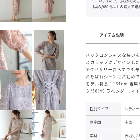
いますので、あらかじめご
local_shipping
3,980
円以上の購入で送
アイテム説明
バックコンシャスな装い
スカラップにデザインし
アクセサリー要らずでも
お呼ばれシーンにお勧めで
モデル身長：164cm 着用サ
ク/38(M) ラベンダー,ネイ
性別タイプ
レディー
原産国
中国
素材
表地:ポ