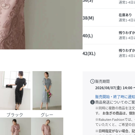
36(S)
通常1-4
在庫あり
38(M)
通常1-4
残りわず
40(L)
通常1-4
残りわず
42(XL)
通常1-4
schedule
販売期間
2026/08/07(金) 14:00
販売開始・終了時に通知
info
商品発送についてのご案
※同時に複数の商品を注文
す。
お急ぎの商品は、個
ブラック
グレー
※Rakuten Fashi
ていただくと、ご希望の日
※日時指定がない場合、記