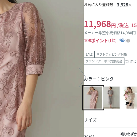
3,928
お気に入り登録数：
人
11,968
円 /税込
15
メーカー希望小売価格
14,080
円
108
ポイント
1倍
内訳
SALE
ギフトラッピング対象
ブランドクーポン対象商品
ご利用に
カラー：
ピンク
サイズ
残りわず