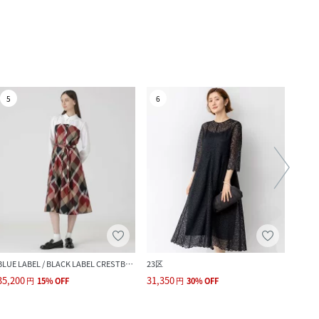
5
6
7
BLUE LABEL / BLACK LABEL CRESTBRIDGE
23区
35,200
31,350
26,4
円
15
%
OFF
円
30
%
OFF