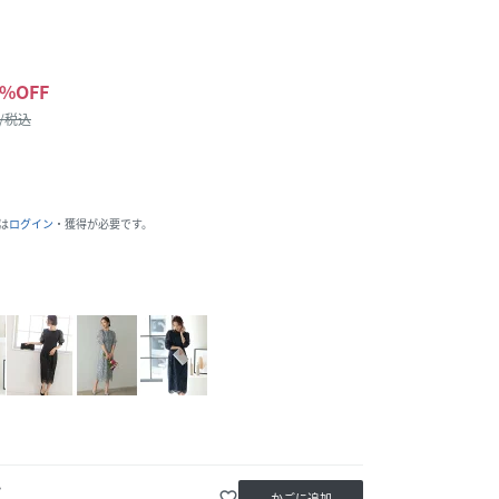
%OFF
 /税込
は
ログイン
・獲得が必要です。
か
favorite_border
かごに追加